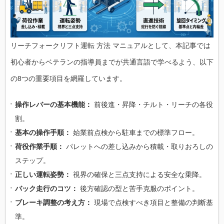
リーチフォークリフト運転 方法 マニュアルとして、本記事では
初心者からベテランの指導員までが共通言語で学べるよう、以下
の8つの重要項目を網羅しています。
操作レバーの基本機能：
前後進・昇降・チルト・リーチの各役
割。
基本の操作手順：
始業前点検から駐車までの標準フロー。
荷役作業手順：
パレットへの差し込みから積載・取りおろしの
ステップ。
正しい運転姿勢：
視界の確保と三点支持による安全な乗降。
バック走行のコツ：
後方確認の型と苦手克服のポイント。
ブレーキ調整の考え方：
現場で点検すべき項目と整備の判断基
準。