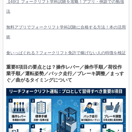
【4択】フォークリフト学科試験を攻略！アプリ・例題での勉強
法
無料アプリでフォークリフト学科試験に合格する方法！本の活用
術
食いっぱぐれる？フォークリフト免許で稼げない人の特徴を検証
重要8項目の要点とは？操作レバー／操作手順／荷役作
業手順／運転姿勢／バック走行／ブレーキ調整／まっす
ぐ／曲がるタイミングについて