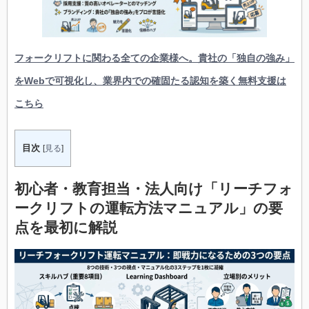
フォークリフトに関わる全ての企業様へ。貴社の「独自の強み」
をWebで可視化し、業界内での確固たる認知を築く無料支援は
こちら
目次
[
見る
]
初心者・教育担当・法人向け
「
リーチフォ
ークリフトの運転方法マニュアル」の要
点を最初に解説