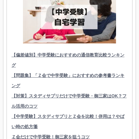
【偏差値別】中学受験におすすめの通信教育比較ランキン
グ
【問題集】「Ｚ会で中学受験」におすすめの参考書ランキ
ング
【対策】スタディサプリだけで中学受験・御三家はOK？フ
ル活用のコツ
【中学受験】スタディサプリとＺ会を比較！併用は？やば
い時の処方箋
Ｚ会だけで中学受験！御三家を狙うコツ