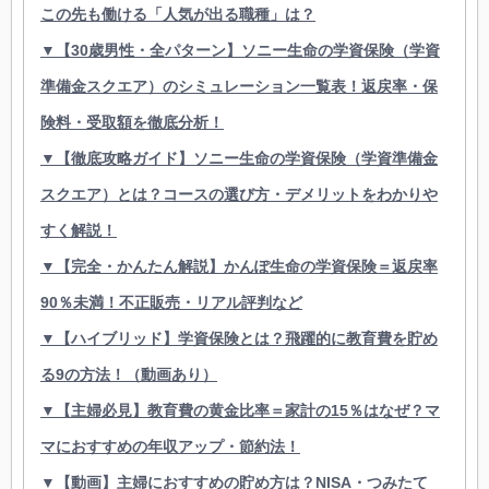
この先も働ける「人気が出る職種」は？
▼【30歳男性・全パターン】ソニー生命の学資保険（学資
準備金スクエア）のシミュレーション一覧表！返戻率・保
険料・受取額を徹底分析！
▼【徹底攻略ガイド】ソニー生命の学資保険（学資準備金
スクエア）とは？コースの選び方・デメリットをわかりや
すく解説！
▼【完全・かんたん解説】かんぽ生命の学資保険＝返戻率
90％未満！不正販売・リアル評判など
▼【ハイブリッド】学資保険とは？飛躍的に教育費を貯め
る9の方法！（動画あり）
▼【主婦必見】教育費の黄金比率＝家計の15％はなぜ？マ
マにおすすめの年収アップ・節約法！
▼【動画】主婦におすすめの貯め方は？NISA・つみたて