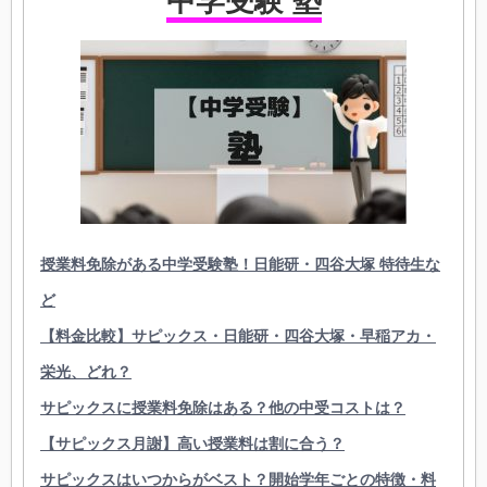
中学受験 塾
授業料免除がある中学受験塾！日能研・四谷大塚 特待生な
ど
【料金比較】サピックス・日能研・四谷大塚・早稲アカ・
栄光、どれ？
サピックスに授業料免除はある？他の中受コストは？
【サピックス月謝】高い授業料は割に合う？
サピックスはいつからがベスト？開始学年ごとの特徴・料