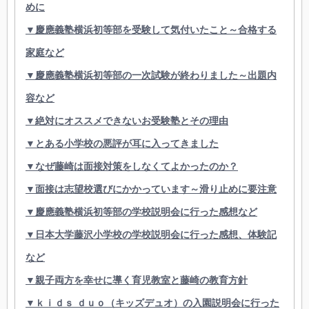
めに
▼慶應義塾横浜初等部を受験して気付いたこと～合格する
家庭など
▼慶應義塾横浜初等部の一次試験が終わりました～出題内
容など
▼絶対にオススメできないお受験塾とその理由
▼とある小学校の悪評が耳に入ってきました
▼なぜ藤崎は面接対策をしなくてよかったのか？
▼面接は志望校選びにかかっています～滑り止めに要注意
▼慶應義塾横浜初等部の学校説明会に行った感想など
▼日本大学藤沢小学校の学校説明会に行った感想、体験記
など
▼親子両方を幸せに導く育児教室と藤崎の教育方針
▼ｋｉｄｓ ｄｕｏ（キッズデュオ）の入園説明会に行った