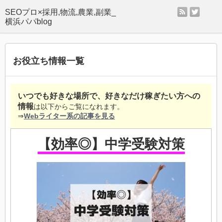
rss
twitter
SEOプロ×採用,物流,農業,副業_
横浜パパblog
お役立ち情報一覧
いつでも好きな場所で、好きなだけ稼ぎたい方への
情報
は以下からご覧になれます。
⇒
Webライター系の記事を見る
【効率◎】中学受験対策