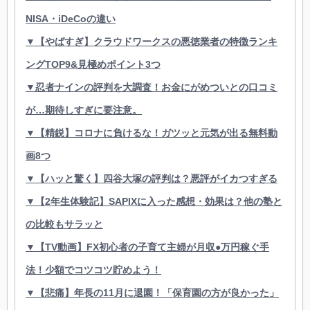
NISA・iDeCoの違い
▼【やばすぎ】クラウドワークスの悪徳業者の特徴ランキ
ングTOP9&見極めポイント3つ
▼忍者ナインの評判を大調査！お金にがめついとの口コミ
が…期待しすぎに要注意。
▼【精鋭】コロナに負けるな！ガツッと元気が出る無料動
画8つ
▼【ハッと驚く】四谷大塚の評判は？悪評がイカつすぎる
▼【2年生体験記】SAPIXに入った感想・効果は？他の塾と
の比較もサラッと
▼【TV動画】FX初心者の子育て主婦が月収●万円稼ぐ手
法！少額でコツコツ貯めよう！
▼【悲痛】年長の11月に退園！「保育園の方が良かった」