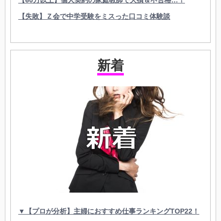
【60万以上】個人契約の家庭教師で大損＆不合格…！
【失敗】Ｚ会で中学受験をミスった口コミ体験談
新着
▼【プロが分析】主婦におすすめ仕事ランキングTOP22！