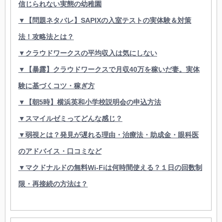
信じられない実態の幼稚園
▼【問題ネタバレ】SAPIXの入室テストの実体験＆対策
法！攻略法とは？
▼クラウドワークスの平均収入は気にしない
▼【暴露】クラウドワークスで月収40万を稼いだ妻。実体
験に基づくコツ・稼ぎ方
▼【朝5時】横浜英和小学校説明会の申込方法
▼スマイルゼミってどんな感じ？
▼弱視とは？発見が遅れる理由・治療法・助成金・眼科医
のアドバイス・口コミなど
▼マクドナルドの無料Wi-Fiは何時間使える？１日の回数制
限・再接続の方法は？