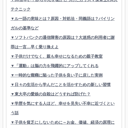
テクニック
▼ルー語の意味とは？原因・対処法・同義語は？バイリン
ガルの基準など
▼ソフトバンクの通信障害の原因は？大迷惑の利用者に謝
罪は一言…早く乗り換えよ
▼子供だけでなく、親も幸せになるための親子教室
▼「運動」は脳の力を飛躍的にアップしてくれる
▼一時的な癇癪に陥った子供を良い子に戻した実例
▼日々の生活から学んだことを活かすための新しい習慣
▼東大卒の愛娘の自殺はどうすれば防げた？
▼学歴を気にする人ほど、幸せを見失い不幸に近づくとい
う話
▼子供を貧乏にしないために～お金、価値、経済の原理に