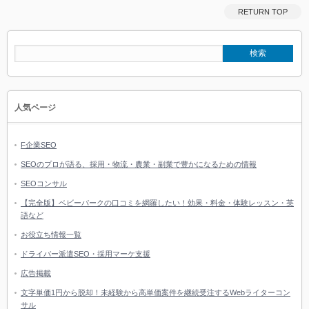
RETURN TOP
人気ページ
F企業SEO
SEOのプロが語る、採用・物流・農業・副業で豊かになるための情報
SEOコンサル
【完全版】ベビーパークの口コミを網羅したい！効果・料金・体験レッスン・英
語など
お役立ち情報一覧
ドライバー派遣SEO・採用マーケ支援
広告掲載
文字単価1円から脱却！未経験から高単価案件を継続受注するWebライターコン
サル