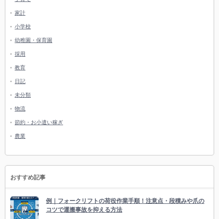
家計
小学校
幼稚園・保育園
採用
教育
日記
未分類
物流
節約・お小遣い稼ぎ
農業
おすすめ記事
例｜フォークリフトの荷役作業手順！注意点・段積みや爪の
コツで運搬事故を抑える方法