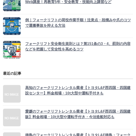
Web講座！再教育5年・安全教育・技能向上講習など
例｜フォークリフトの荷役作業手順！注意点・段積みや爪のコツ
で運搬事故を抑える方法
フォークリフト安全衛生規則とは？第151条の3・4、罰則の内容
などを把握して安全性を高めるコツ
最近の記事
高知のフォークリフトレンタル業者【トヨタL&F西四国・四国建
設センター】料金相場・10t大型や運転手付きも
愛媛のフォークリフトレンタル業者【トヨタL&F西四国・四国建
販】料金相場・10t大型や運転手付き・今治造船対応も
徳島のフォークリフトレンタル業者【トヨタL&F徳島・フォーク