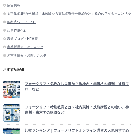
広告掲載
文字単価1円から脱却！未経験から高単価案件を継続受注するWebライターコンサル
無料広告：Fリフト
記事作成代行
農業ブログ・HP支援
農業採用マーケティング
運営者情報・お問い合わせ
おすすめ記事
フォークリフト免許なしは違法？敷地内・無資格の罰則、通報フ
ローなど
フォークリフト特別教育とは？社内実施・技能講習との違い、神
奈川・東京での取得など
比較ランキング｜フォークリフトオンライン講習の人気おすすめ