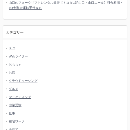
山口のフォークリフトレンタル業者【トヨタL&F山口・山口エール】料金相場・
10t大型や運転手付きも
カテゴリー
SEO
Webライター
おもちゃ
お店
クラウドソーシング
グルメ
マーケティング
中学受験
仕事
在宅ワーク
子育て