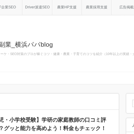
F企業SEO
Driver派遣SEO
農業HP支援
農業採用支援
広告掲載
副業_横浜パパblog
bマーケ・SEO対策のプロが稼ぐコツ・健康・農業・子育てのコツを紹介（10年以上の実績
児・小学校受験】学研の家庭教師の口コミ評
？グッと能力を高めよう！料金もチェック！