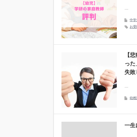
…
中学
お受
【悲
った
失敗
…
幼稚
一生