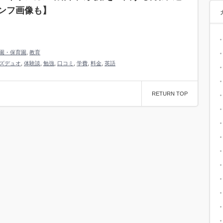
ンフ画像も】
園・保育園
,
教育
ズデュオ
,
体験談
,
勉強
,
口コミ
,
学費
,
料金
,
英語
RETURN TOP