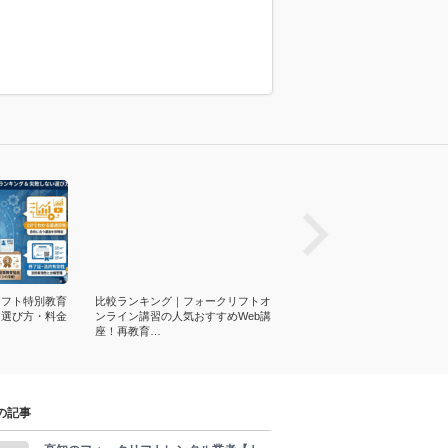
prev
リフト特別教育
比較ランキング｜フォークリフトオ
例｜フォークリフトの荷役作
！選び方・料金
ンライン講習の人気おすすめWeb講
順！注意点・段積みや爪のコ
座！再教育…
搬事故を抑える…
の記事