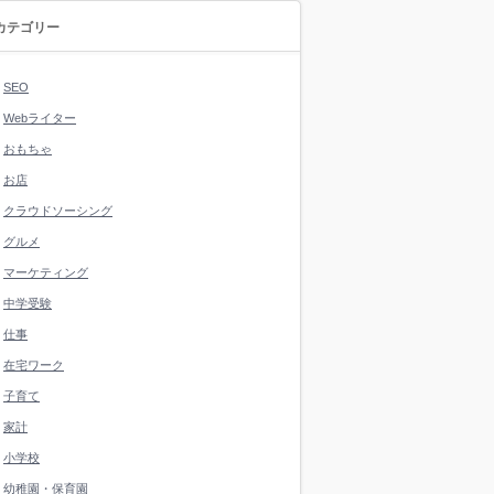
カテゴリー
SEO
Webライター
おもちゃ
お店
クラウドソーシング
グルメ
マーケティング
中学受験
仕事
在宅ワーク
子育て
家計
小学校
幼稚園・保育園