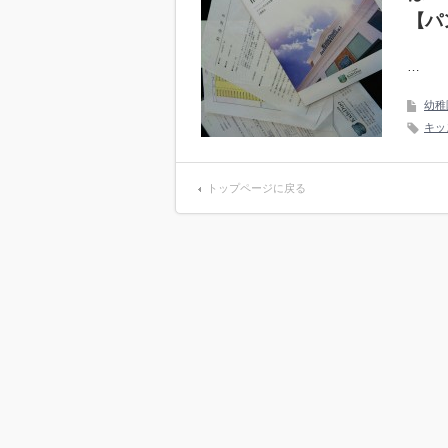
【パ
…
幼稚
キッ
トップページに戻る