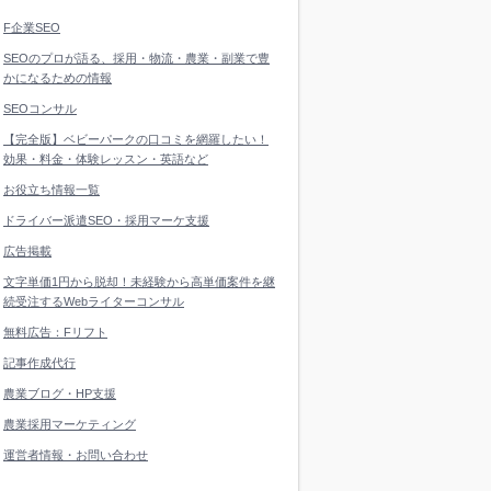
F企業SEO
SEOのプロが語る、採用・物流・農業・副業で豊
かになるための情報
SEOコンサル
【完全版】ベビーパークの口コミを網羅したい！
効果・料金・体験レッスン・英語など
お役立ち情報一覧
ドライバー派遣SEO・採用マーケ支援
広告掲載
文字単価1円から脱却！未経験から高単価案件を継
続受注するWebライターコンサル
無料広告：Fリフト
記事作成代行
農業ブログ・HP支援
農業採用マーケティング
運営者情報・お問い合わせ