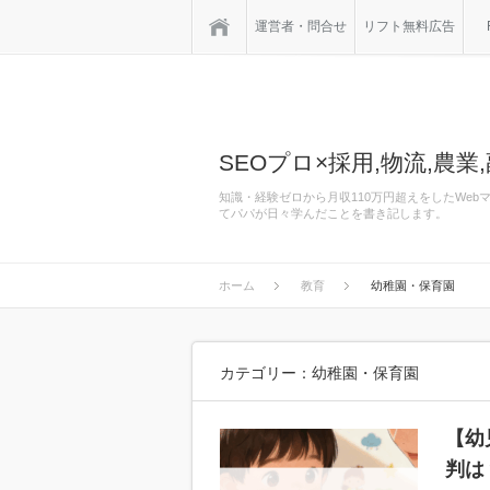
ホーム
運営者・問合せ
リフト無料広告
SEOプロ×採用,物流,農業,
知識・経験ゼロから月収110万円超えをしたWe
てパパが日々学んだことを書き記します。
ホーム
教育
幼稚園・保育園
カテゴリー：幼稚園・保育園
【幼
判は