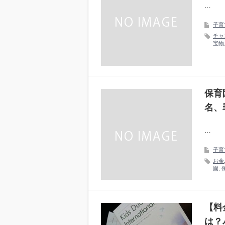
…
子育
チャ
宝物
保育
名、
…
子育
お金
園
,
【料
は？