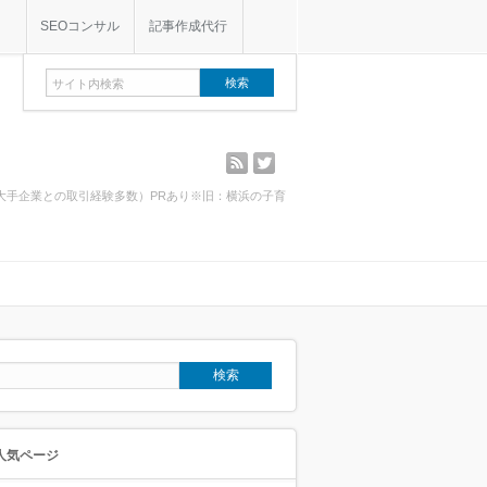
SEOコンサル
記事作成代行
rss
twitter
・大手企業との取引経験多数）PRあり※旧：横浜の子育
人気ページ