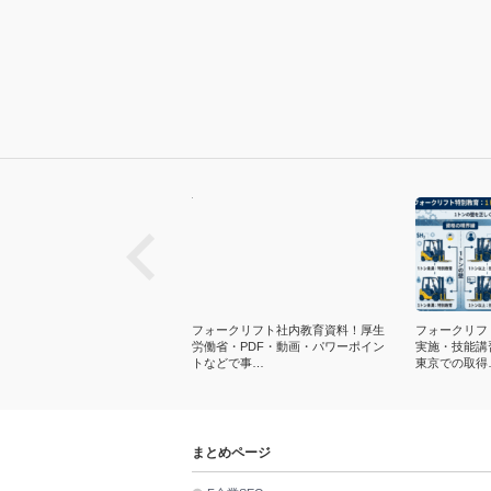
next
ークリフト運転方法！基本動作
フォークリフト社内教育資料！厚生
フォークリフ
項目・マニュアルなど！積み込
労働省・PDF・動画・パワーポイン
実施・技能講
荷役・運…
トなどで事…
東京での取得
まとめページ