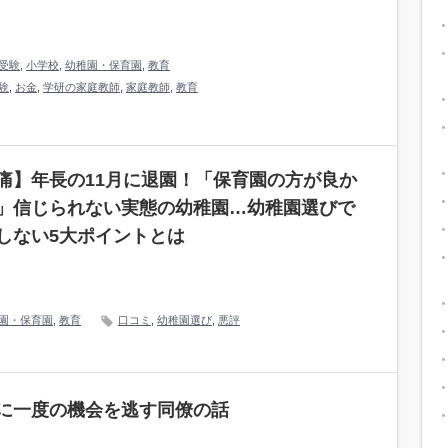
受験
,
小学校
,
幼稚園・保育園
,
教育
験
,
お金
,
学研の家庭教師
,
家庭教師
,
教育
痛】年長の11月に退園！「保育園の方が良か
」信じられない実態の幼稚園…幼稚園選びで
しない5大ポイントとは
園・保育園
,
教育
口コミ
,
幼稚園選び
,
悪評
に一度の機会を逃す同僚の話