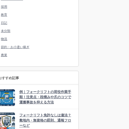
採用
教育
日記
未分類
物流
節約・お小遣い稼ぎ
農業
おすすめ記事
例｜フォークリフトの荷役作業手
順！注意点・段積みや爪のコツで
運搬事故を抑える方法
フォークリフト免許なしは違法？
敷地内・無資格の罰則、通報フロ
ーなど