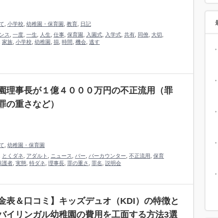
て
,
小学校
,
幼稚園・保育園
,
教育
,
日記
ンス
,
一度
,
一生
,
人生
,
仕事
,
保育園
,
入園式
,
入学式
,
共有
,
同僚
,
大切
,
,
家族
,
小学校
,
幼稚園
,
損
,
時間
,
機会
,
逃す
園理事長が１億４０００万円の不正流用（罪
罪の重さなど）
て
,
幼稚園・保育園
,
とくダネ
,
アダルト
,
ニュース
,
バー
,
バーカウンター
,
不正流用
,
保育
保護者
,
実態
,
特ダネ
,
理事長
,
罪の重さ
,
罪名
,
説明会
金表＆口コミ】キッズデュオ（KDI）の特徴と
バイリンガル幼稚園の費用を工面する方法3選