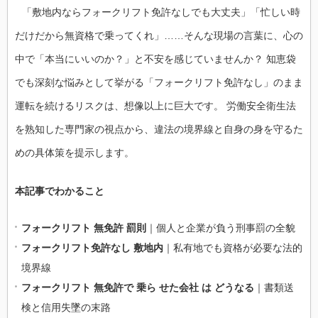
「敷地内ならフォークリフト免許なしでも大丈夫」「忙しい時
だけだから無資格で乗ってくれ」……そんな現場の言葉に、心の
中で「本当にいいのか？」と不安を感じていませんか？ 知恵袋
でも深刻な悩みとして挙がる「フォークリフト免許なし」のまま
運転を続けるリスクは、想像以上に巨大です。 労働安全衛生法
を熟知した専門家の視点から、違法の境界線と自身の身を守るた
めの具体策を提示します。
本記事でわかること
フォークリフト 無免許 罰則
｜個人と企業が負う刑事罰の全貌
フォークリフト免許なし 敷地内
｜私有地でも資格が必要な法的
境界線
フォークリフト 無免許で 乗ら せた会社 は どうなる
｜書類送
検と信用失墜の末路