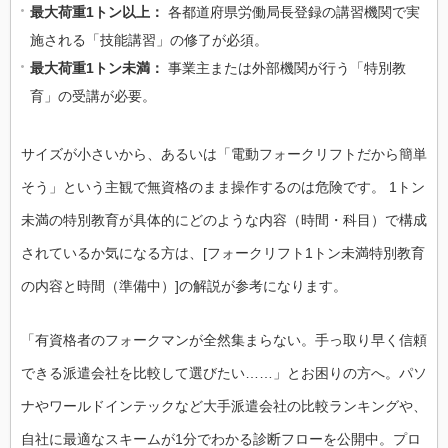
最大荷重1トン以上：
各都道府県労働局長登録の講習機関で実
施される「技能講習」の修了が必須。
最大荷重1トン未満：
事業主または外部機関が行う「特別教
育」の受講が必要。
サイズが小さいから、あるいは「電動フォークリフトだから簡単
そう」という主観で無資格のまま操作するのは危険です。 1トン
未満の特別教育が具体的にどのような内容（時間・科目）で構成
されているか気になる方は、[フォークリフト1トン未満特別教育
の内容と時間（準備中）]の解説が参考になります。
「有資格者のフォークマンが全然集まらない。手っ取り早く信頼
できる派遣会社を比較して選びたい……」とお困りの方へ。パソ
ナやワールドインテックなど大手派遣会社の比較ランキングや、
自社に最適なスキームが1分でわかる診断フローを公開中。プロ