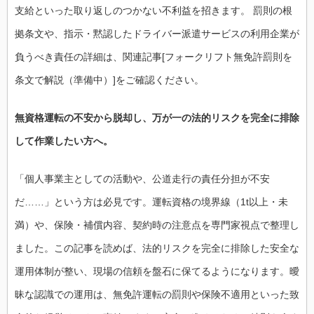
支給といった取り返しのつかない不利益を招きます。 罰則の根
拠条文や、指示・黙認したドライバー派遣サービスの利用企業が
負うべき責任の詳細は、関連記事[フォークリフト無免許罰則を
条文で解説（準備中）]をご確認ください。
無資格運転の不安から脱却し、万が一の法的リスクを完全に排除
して作業したい方へ。
「個人事業主としての活動や、公道走行の責任分担が不安
だ……」という方は必見です。運転資格の境界線（1t以上・未
満）や、保険・補償内容、契約時の注意点を専門家視点で整理し
ました。この記事を読めば、法的リスクを完全に排除した安全な
運用体制が整い、現場の信頼を盤石に保てるようになります。曖
昧な認識での運用は、無免許運転の罰則や保険不適用といった致