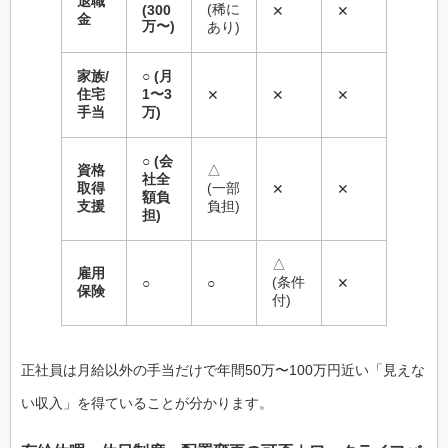
退職
(稀に
(300
✕
✕
金
万〜)
あり)
家族/
○ (月
住宅
1〜3
✕
✕
✕
手当
万)
○ (会
資格
△
社全
取得
(一部
✕
✕
額負
支援
負担)
担)
△
雇用
(条件
○
○
✕
保険
付)
正社員は月給以外の手当だけで年間50万〜100万円近い「見えな
い収入」を得ていることが分かります。