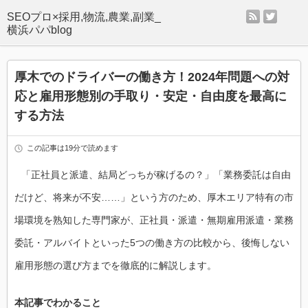
rss
twitter
SEOプロ×採用,物流,農業,副業_
横浜パパblog
厚木でのドライバーの働き方！2024年問題への対
応と雇用形態別の手取り・安定・自由度を最高に
する方法
この記事は19分で読めます
「正社員と派遣、結局どっちが稼げるの？」「業務委託は自由
だけど、将来が不安……」という方のため、厚木エリア特有の市
場環境を熟知した専門家が、正社員・派遣・無期雇用派遣・業務
委託・アルバイトといった5つの働き方の比較から、後悔しない
雇用形態の選び方までを徹底的に解説します。
本記事でわかること