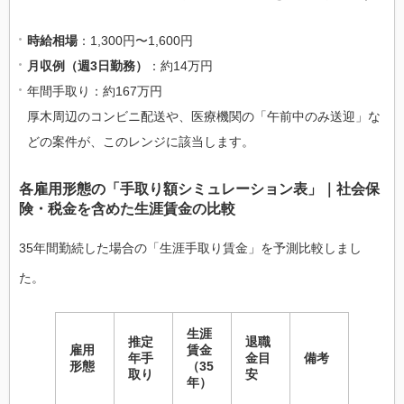
時給相場
：1,300円〜1,600円
月収例（週3日勤務）
：約14万円
年間手取り：約167万円
厚木周辺のコンビニ配送や、医療機関の「午前中のみ送迎」な
どの案件が、このレンジに該当します。
各雇用形態の「手取り額シミュレーション表」｜社会保
険・税金を含めた生涯賃金の比較
35年間勤続した場合の「生涯手取り賃金」を予測比較しまし
た。
生涯
推定
退職
雇用
賃金
年手
金目
備考
形態
（35
取り
安
年）