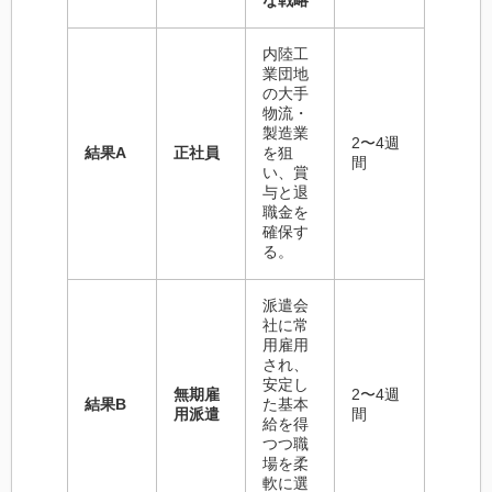
内陸工
業団地
の大手
物流・
製造業
2〜4週
結果A
正社員
を狙
間
い、賞
与と退
職金を
確保す
る。
派遣会
社に常
用雇用
され、
安定し
無期雇
2〜4週
結果B
た基本
用派遣
間
給を得
つつ職
場を柔
軟に選