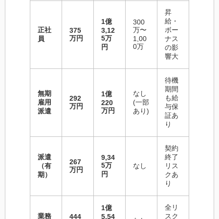
昇
給・
1億
300
正社
万〜
ボー
375
3,12
万円
5万
員
1,00
ナス
0万
円
の影
響大
待機
期間
無期
なし
1億
も給
292
雇用
(一部
220
万円
与保
万円
派遣
あり)
証あ
り
契約
派遣
終了
9,34
267
5万
（有
なし
リス
万円
円
期）
クあ
り
全リ
1億
業務
スク
444
5,54