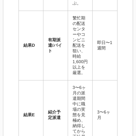
ぶ。
繁忙期
の配送
センタ
ーやコ
有期派
ンビニ
即日〜1
結果D
遣/バイ
配送を
週間
ト
狙い、
時給
1,600円
以上を
厳選。
3〜6ヶ
月の派
遣期間
中に職
場の実
紹介予
3〜6ヶ
結果E
態を見
定派遣
月
極め、
納得し
てから