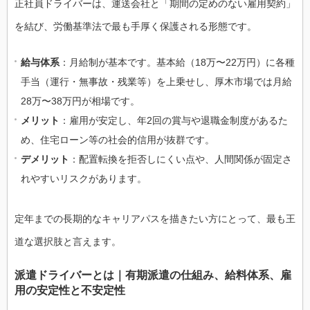
正社員ドライバーは、運送会社と「期間の定めのない雇用契約」
を結び、労働基準法で最も手厚く保護される形態です。
給与体系
：月給制が基本です。基本給（18万〜22万円）に各種
手当（運行・無事故・残業等）を上乗せし、厚木市場では月給
28万〜38万円が相場です。
メリット
：雇用が安定し、年2回の賞与や退職金制度があるた
め、住宅ローン等の社会的信用が抜群です。
デメリット
：配置転換を拒否しにくい点や、人間関係が固定さ
れやすいリスクがあります。
定年までの長期的なキャリアパスを描きたい方にとって、最も王
道な選択肢と言えます。
派遣ドライバーとは｜有期派遣の仕組み、給料体系、雇
用の安定性と不安定性