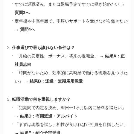
すでに退職済み、または退職予定ですぐに働き始めたい →
質問3へ
定年後や中高年層で、手厚いサポートを受けながら働きたい
→
質問4へ
仕事選びで最も譲れない条件は？
「月給の安定性、ボーナス、将来の退職金」 →
結果A：正
社員志向
「時間がないため、効率的に高時給で働ける現場を見つけた
い」 →
結果B：派遣・無期雇用派遣
転職活動で何を重視しますか？
「短期間で内定を決め、即日〜1ヶ月以内に給料を得たい」
→
結果D：有期派遣・アルバイト
「まずは現場を試し、相性が良ければ正社員を目指したい」
→
結果E：紹介予定派遣