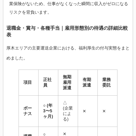
業保険がないため、仕事がなくなった瞬間に収入がゼロになる
リスクを背負います。
退職金・賞与・各種手当｜雇用形態別の待遇の詳細比較
表
厚木エリアの主要運送企業における、福利厚生の付与実態をまと
めました。
無期
正社
有期
業務
項目
雇用
員
派遣
委託
派遣
△
○ (年
ボー
(企業
3〜5
✕
✕
ナス
によ
ヶ月)
る)
✕
○