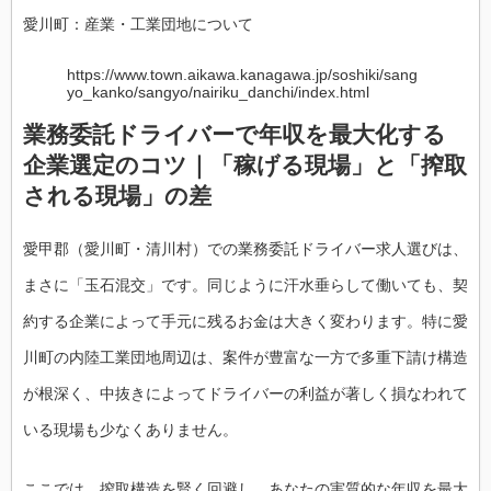
愛川町：産業・工業団地について
https://www.town.aikawa.kanagawa.jp/soshiki/sang
yo_kanko/sangyo/nairiku_danchi/index.html
業務委託ドライバーで年収を最大化する
企業選定のコツ｜「稼げる現場」と「搾取
される現場」の差
愛甲郡（愛川町・清川村）での業務委託ドライバー求人選びは、
まさに「玉石混交」です。同じように汗水垂らして働いても、契
約する企業によって手元に残るお金は大きく変わります。特に愛
川町の内陸工業団地周辺は、案件が豊富な一方で多重下請け構造
が根深く、中抜きによってドライバーの利益が著しく損なわれて
いる現場も少なくありません。
ここでは、搾取構造を賢く回避し、あなたの実質的な年収を最大