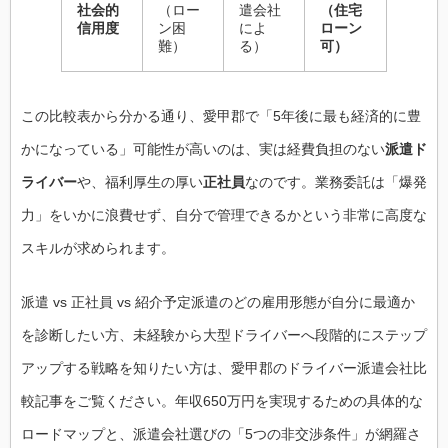
社会的
（ロー
遣会社
（住宅
信用度
ン困
によ
ローン
難）
る）
可）
この比較表から分かる通り、愛甲郡で「5年後に最も経済的に豊
かになっている」可能性が高いのは、実は経費負担のない
派遣ド
ライバー
や、福利厚生の厚い
正社員
なのです。業務委託は「爆発
力」をいかに浪費せず、自分で管理できるかという非常に高度な
スキルが求められます。
派遣 vs 正社員 vs 紹介予定派遣のどの雇用形態が自分に最適か
を診断したい方、未経験から大型ドライバーへ段階的にステップ
アップする戦略を知りたい方は、愛甲郡のドライバー派遣会社比
較記事をご覧ください。年収650万円を実現するための具体的な
ロードマップと、派遣会社選びの「5つの非交渉条件」が網羅さ