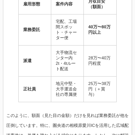
月収目安
雇用形態
案件内容
（額面）
宅配、工場
間スポッ
40万〜80万
業務委託
ト・チャー
円以上
ター便
大手物流セ
ンター内
28万〜40万
派遣
2t・4tルー
円程度
ト配送
地元中堅・
25万〜38万
正社員
大手運送会
円（＋賞
社の専属便
与）
このように、額面（見た目の金額）だけを見れば業務委託が他を
圧倒しています。特に、圏央道の相模原愛川ICを活用した広域配