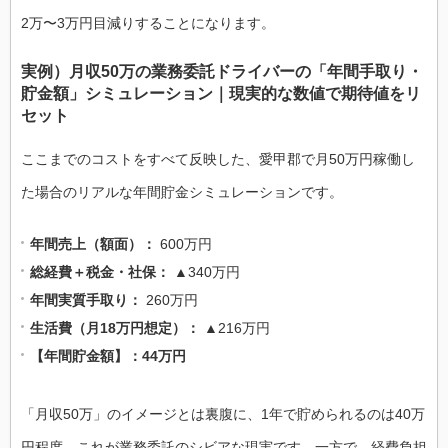
2万〜3万円目減りすることになります。
実例）月収50万の業務委託ドライバーの「年間手取り・
貯金額」シミュレーション｜現実的な数値で期待値をリ
セット
ここまでのコストをすべて反映した、愛甲郡で月50万円稼働し
た場合のリアルな年間貯金シミュレーションです。
年間売上（額面）：
600万円
総経費＋税金・社保：
▲340万円
年間実質手取り：
260万円
生活費（月18万円想定）：
▲216万円
【年間貯金額】：44万円
「月収50万」のイメージとは裏腹に、1年で貯められるのは40万
円程度。これが業務委託のシビアな現実です。一方で、経費負担