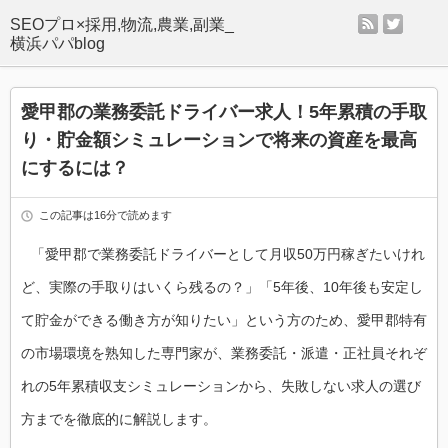
rss
twitter
SEOプロ×採用,物流,農業,副業_
横浜パパblog
愛甲郡の業務委託ドライバー求人！5年累積の手取
り・貯金額シミュレーションで将来の資産を最高
にするには？
この記事は16分で読めます
「愛甲郡で業務委託ドライバーとして月収50万円稼ぎたいけれ
ど、実際の手取りはいくら残るの？」「5年後、10年後も安定し
て貯金ができる働き方が知りたい」という方のため、愛甲郡特有
の市場環境を熟知した専門家が、業務委託・派遣・正社員それぞ
れの5年累積収支シミュレーションから、失敗しない求人の選び
方までを徹底的に解説します。