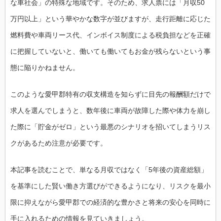
な車社会」の特殊な地域です。そのため、求人票には「月収50
万円以上」という華やかな数字が並びますが、走行距離に応じた
燃料費や車両リース代、インボイス制度による税負担などを正確
に把握していないと、働いても働いてもお金が残らないという事
態に陥りかねません。
このような愛甲郡特有の収支構造を知らずに目先の報酬額だけで
求人を選んでしまうと、数年後に車両が故障した際や体力を崩し
た際に「貯金がゼロ」という最悪のシナリオを招いてしまうリス
クがあるため注意が必要です。
本記事を読むことで、単なる月収ではなく「5年後の資産総額」
を基準にした賢い働き方選びができるようになり、リスクを最小
限に抑えながら愛甲郡での経済的な豊かさと将来の安心を同時に
手に入れるための情報を見ていきましょう。