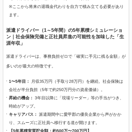
※ここから将来の退職金代わりを自力で積み立てる必要があり
ます。
派遣ドライバー（1～5年間）の5年累積シミュレーショ
ン｜社会保険完備と正社員昇進の可能性を加味した「生
涯年収」
派遣ドライバーは、事務負担ゼロで「確実に手元に残る金額」が
多いのが最大の特徴です。
1〜5年目：
月収35万円（手取り28万円）を継続。社会保険は
会社が半分負担（5年で約250万円分の資産価値）。
昇給の機会：
3年目以降に「現場リーダー」等の手当がつき、
時給がアップ。
キャリアパス：
派遣期間中に愛甲郡の優良企業から声がかか
り、スムーズに正社員へ移行する道が開けます。
【5年累積実質貯金額：約500万〜700万円】