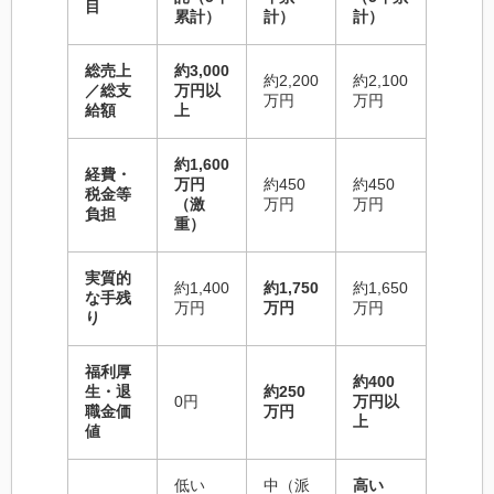
目
累計）
計）
計）
総売上
約3,000
約2,200
約2,100
／総支
万円以
万円
万円
給額
上
約1,600
経費・
万円
約450
約450
税金等
（激
万円
万円
負担
重）
実質的
約1,400
約1,750
約1,650
な手残
万円
万円
万円
り
福利厚
約400
生・退
約250
0円
万円以
職金価
万円
上
値
低い
中（派
高い