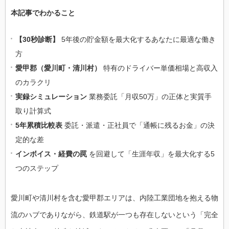
本記事でわかること
【30秒診断】
5年後の貯金額を最大化するあなたに最適な働き
方
愛甲郡（愛川町・清川村）
特有のドライバー単価相場と高収入
のカラクリ
実録シミュレーション
業務委託「月収50万」の正体と実質手
取り計算式
5年累積比較表
委託・派遣・正社員で「通帳に残るお金」の決
定的な差
インボイス・経費の罠
を回避して「生涯年収」を最大化する5
つのステップ
愛川町や清川村を含む愛甲郡エリアは、内陸工業団地を抱える物
流のハブでありながら、鉄道駅が一つも存在しないという「完全