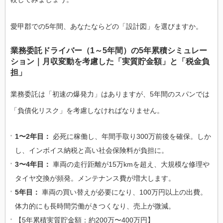
愛甲郡での5年間、あなたならどの「設計図」を選びますか。
業務委託ドライバー（1～5年間）の5年累積シミュレー
ション｜月収変動を考慮した「実質貯金額」と「税金負
担」
業務委託は「初速の爆発力」はありますが、5年間のスパンでは
「負債化リスク」を考慮しなければなりません。
1〜2年目：
必死に稼働し、年間手取り300万前後を確保。しか
し、インボイス納税と高い社会保険料が負担に。
3〜4年目：
車両の走行距離が15万kmを超え、大規模な修理や
タイヤ交換が頻発。メンテナンス費が増大します。
5年目：
車両の買い替えが必要になり、100万円以上の出費。
体力的にも長時間労働がきつくなり、売上が微減。
【5年累積実質貯金額：約200万〜400万円】