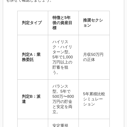
特徴と5年
推奨セクシ
判定タイプ
後の資産目
ョン
標
ハイリス
ク・ハイリ
ターン型。
判定A：業
月収50万円
5年で1,000
務委託
の正体
万円以上の
貯蓄を狙
う。
バランス
型。5年で
5年累積比較
判定B：派
500万〜800
シミュレー
遣
万円の貯金
ション
と安定を両
立。
安定重視