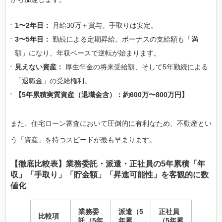
1〜2年目：
月給30万＋賞与。手取りは安定。
3〜5年目：
勤続による定期昇給。ボーナスの支給額も「満
額」になり、年収ベースで逆転が始まります。
見えない資産：
厚生年金の将来受給額、そして5年勤続による
「退職金」の受給権利。
【5年累積実質資産（退職金含）：約600万〜800万円】
また、住宅ローン審査において圧倒的に有利なため、不動産とい
う「資産」を持つスピードが最も早まります。
【徹底比較表】業務委託・派遣・正社員の5年累積「年
収」「手取り」「貯金額」「昇進可能性」を客観的に数
値化
業務委
派遣（5
正社員
比較項
託（5年
年累
（5年累