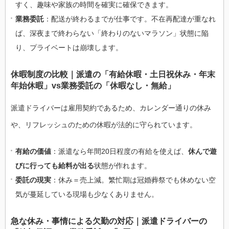
すく、趣味や家族の時間を確実に確保できます。
業務委託
：配送が終わるまでが仕事です。不在再配達が重なれ
ば、深夜まで終わらない「終わりのないマラソン」状態に陥
り、プライベートは崩壊します。
休暇制度の比較｜派遣の「有給休暇・土日祝休み・年末
年始休暇」vs業務委託の「休暇なし・無給」
派遣ドライバーは雇用契約であるため、カレンダー通りの休み
や、リフレッシュのための休暇が法的に守られています。
有給の価値
：派遣なら年間20日程度の有給を使えば、
休んで遊
びに行っても給料が出る
状態が作れます。
委託の現実
：休み＝売上減。繁忙期は冠婚葬祭でも休めない空
気が蔓延している現場も少なくありません。
急な休み・事情による欠勤の対応｜派遣ドライバーの