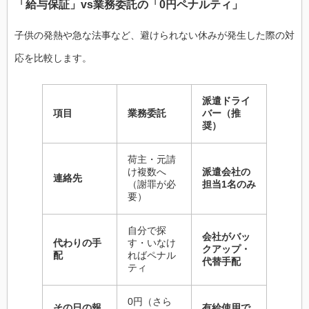
「給与保証」vs業務委託の「0円ペナルティ」
子供の発熱や急な法事など、避けられない休みが発生した際の対
応を比較します。
派遣ドライ
項目
業務委託
バー（推
奨）
荷主・元請
け複数へ
派遣会社の
連絡先
（謝罪が必
担当1名のみ
要）
自分で探
会社がバッ
代わりの手
す・いなけ
クアップ・
配
ればペナル
代替手配
ティ
0円（さら
その日の報
有給使用で