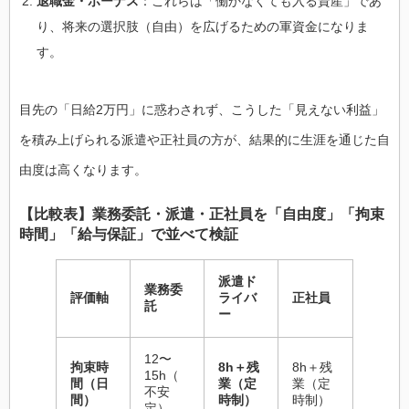
退職金・ボーナス
：これらは「働かなくても入る資産」であ
り、将来の選択肢（自由）を広げるための軍資金になりま
す。
目先の「日給2万円」に惑わされず、こうした「見えない利益」
を積み上げられる派遣や正社員の方が、結果的に生涯を通じた自
由度は高くなります。
【比較表】業務委託・派遣・正社員を「自由度」「拘束
時間」「給与保証」で並べて検証
派遣ド
業務委
評価軸
ライバ
正社員
託
ー
12〜
拘束時
8h＋残
8h＋残
15h（
間（日
業（定
業（定
不安
間）
時制）
時制）
定）