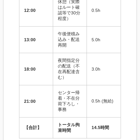
休憩（実際
はルート確
12:00
0.5h
認等で30分
程度）
午後便積み
込み・配送
13:00
5.0h
再開
夜間指定分
の配送（不
18:00
3.0h
在再配達含
む）
センター帰
着・不在分
0.5h (無給)
21:00
荷下ろし・
事務
トータル拘
【合計】
14.5時間
束時間