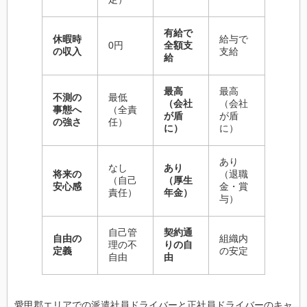
有給で
休暇時
給与で
0円
全額支
の収入
支給
給
最高
最高
不測の
最低
（会社
（会社
事態へ
（全責
が盾
が盾
の強さ
任）
に）
に）
あり
なし
あり
将来の
（退職
（自己
（厚生
安心感
金・賞
責任）
年金）
与）
自己管
契約通
自由の
組織内
理の不
りの自
定義
の安定
自由
由
愛甲郡エリアでの派遣社員ドライバーと正社員ドライバーのキャ