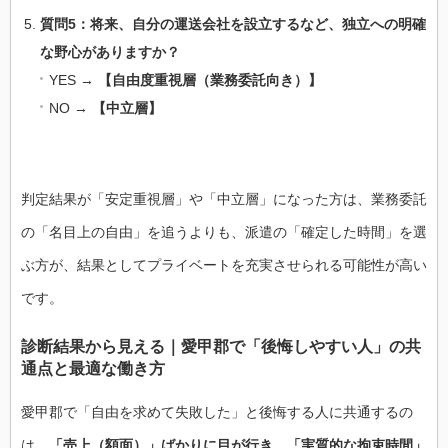
質問5：将来、自分の運送会社を設立するなど、独立への明確
な野心がありますか？
YES →
【自由度重視層（業務委託向き）】
NO →
【中立層】
判定結果が「安定重視層」や「中立層」になった方は、業務委託
の「名目上の自由」を追うよりも、派遣の「確定した時間」を選
ぶ方が、結果としてプライベートを充実させられる可能性が高い
です。
診断結果から見える｜愛甲郡で「後悔しやすい人」の共
通点と最適な働き方
愛甲郡で「自由を求めて失敗した」と後悔する人に共通するの
は、
「売上（額面）」ばかりに目が行き、「実質的な拘束時間」