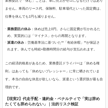
業務委託で「休む」ことは、単に売上がゼロになるだけではあり
ません。車両のリース代、保険料、駐車場代といった固定費は、
仕事を休んでも1円も減りません。
業務委託の休み
：休めば売上0円。さらに固定費が引かれるた
め、実質的には「マイナス」からの再開となります。
派遣の休み
：労働基準法に基づいた**「有給休暇」**が保証さ
れます。休んでも時給×勤務時間分の給与が支払われます。
この経済的格差があるため、業務委託ドライバーは「休める権
利」はあっても「休めないプレッシャー」に常に晒されていま
す。本当の自由な休息が欲しいなら、派遣という選択肢が最も合
理的です。
【現実2】代走手配・違約金・ペナルティで「実は辞め
たくても辞められない」｜法的リスク検証