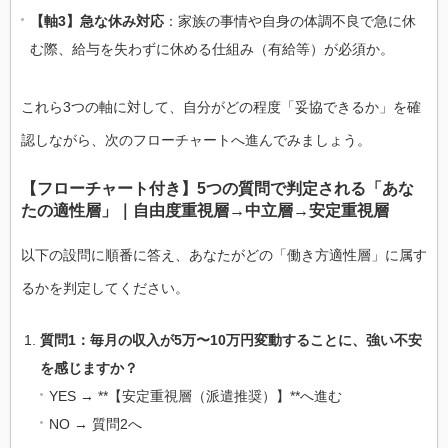
【軸3】急な休み対応
：家族の事情や自身の体調不良で急に休
む際、給与を失わずに休める仕組み（有給等）が必須か。
これら3つの軸に対して、自分がどの程度「妥協できるか」を確
認しながら、次のフローチャートへ進んでみましょう。
【フローチャート付き】5つの質問で判定される「あな
たの適性層」｜自由度重視層→中立層→安定重視層
以下の設問に順番に答え、あなたがどの「働き方適性層」に属す
るかを判定してください。
質問1：毎月の収入が5万〜10万円変動することに、強い不安
を感じますか？
YES → **【安定重視層（派遣推奨）】**へ進む
NO → 質問2へ