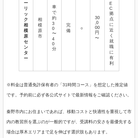
ー
E
車
リ
C
で
拠
ッ
30
約
点
ク
相
,0
3
に
相
模
完
00
○
0
近
模
原
備
円
〜
く
原
市
〜
4
就
セ
0
職
ン
分
に
タ
有
ー
利
※料金は普通免許保有者の「31時間コース」を想定した推定値
です。予約前に必ず各公式サイトで最新情報をご確認ください。
秦野市内にお住まいであれば、移動コストと快適性を重視して市
内の教習所を選ぶのが一般的ですが、受講料の安さを最優先する
場合は厚木エリアまで足を伸ばす選択肢もあります。