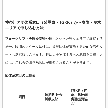
神奈川の団体系窓口（陸災防・TGKK）から秦野・厚木
エリアで申し込む方法
フォークリフト免許を秦野
や厚木といった県央エリアで取得する
場合、民間のスクール以外に、業界団体が実施する公的な講習ル
ートも選択肢に入ります。特に大手物流企業への就職を目指す方
には、これらの団体系窓口が推奨されることがあります。
団体系窓口の比較表
TGKK（神
陸災防 神奈
奈川県技能
項目
川県支部
講習振興協
会）