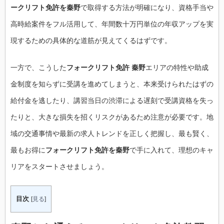
ークリフト免許を秦野
で取得する方法が明確になり、資格手当や
高時給案件をフル活用して、年間数十万円単位の年収アップを実
現するための具体的な道筋が見えてくるはずです。
一方で、こうした
フォークリフト免許 秦野
エリアの特性や助成
金制度を知らずに受講を進めてしまうと、本来受けられたはずの
給付金を逃したり、講習当日の渋滞による遅刻で受講資格を失っ
たりと、大きな損失を招くリスクがあるため注意が必要です。地
域の交通事情や最新の求人トレンドを正しく把握し、最も賢く、
最もお得に
フォークリフト免許を秦野
で手に入れて、理想のキャ
リアをスタートさせましょう。
目次
[
見る
]