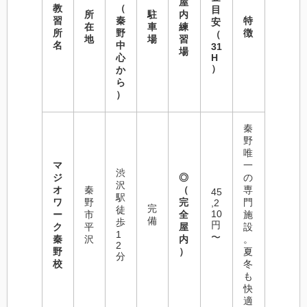
屋
教
（
目
所
駐
内
習
秦
特
安
在
車
練
所
野
徴
（
地
場
習
名
中
31
場
心
H
）
か
ら
）
秦
野
唯
マ
一
渋
ジ
◎
の
沢
オ
秦
（
専
45
駅
ワ
野
完
門
,2
完
徒
10
ー
市
全
施
備
歩
円
ク
平
屋
設
1
〜
秦
沢
内
。
2
野
）
夏
分
校
冬
も
快
適