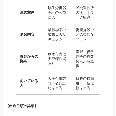
厚生労働省
民間教習所
運営主体
認可の公益
のネットワ
法人
ーク組織
業界標準の
提携施設ご
講習内容
厳格なカリ
との柔軟な
キュラム
プラン
秦野・伊勢
厚木市内に
秦野からの
原等の複数
支部練習場
拠点
拠点から選
あり
択
大手企業志
日程の自由
向いている
向・公的証
度・一括比
人
明を重視
較を重視
【申込手順の詳細】