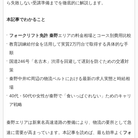
ら失敗しない受講準備までを徹底的に解説します。
本記事でわかること
フォークリフト免許 秦野
エリアの料金相場とコース別費用比較
教育訓練給付金を活用して実質2万円台で取得する具体的な手
順
国道246号「名古木」渋滞を回避して遅刻を防ぐための交通対
策
秦野中井IC周辺の物流ベルトにおける最新の求人実態と時給相
場
40代・50代や女性が秦野で「食いっぱぐれない」ためのキャリ
ア戦略
秦野エリアは新東名高速道路の整備により、物流の要所として急
速に需要が高まっています。本記事を読めば、最も効率よく
フォ