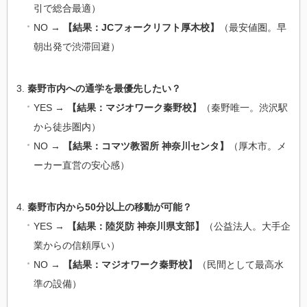
引で総合最適）
NO →
【結果：JCフォークリフト厚木校】
（最安値圏。早
朝出発で渋滞回避）
秦野市内への通学を最優先したい？
YES →
【結果：マジオワーク秦野校】
（秦野唯一。渋沢駅
から徒歩圏内）
NO →
【結果：コマツ教習所 神奈川センタ】
（厚木市。メ
ーカー直営の安心感）
秦野市内から50分以上の移動が可能？
YES →
【結果：陸災防 神奈川県支部】
（公益法人。大手企
業からの信頼厚い）
NO →
【結果：マジオワーク秦野校】
（民間として最高水
準の設備）