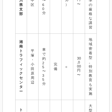
外
川
中
〜
準
〜
）
県
区
6
の
0
支
厳
分
部
格
な
講
習
地
湘
域
南
密
車
ト
平
着
で
ラ
塚
型
30
約
フ
・
。
,0
2
ィ
小
完
00
特
○
5
ッ
田
備
円
〜
別
ク
原
〜
3
教
セ
周
5
育
ン
辺
分
も
タ
実
ー
施
大
ト
型