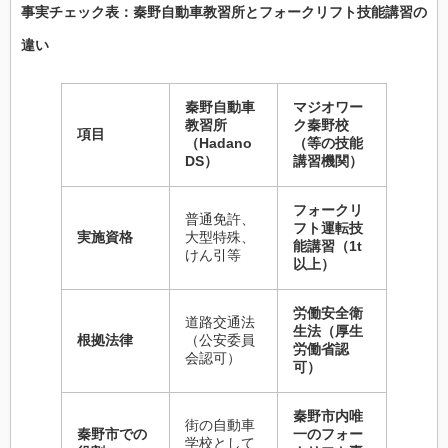
事実チェック表：秦野自動車教習所とフォークリフト技能講習の
違い
秦野自動車
マジオワー
教習所
ク秦野校
項目
（Hadano
（等の技能
DS）
講習機関）
フォークリ
普通免許、
フト運転技
実施資格
大型特殊、
能講習（1t
けん引等
以上）
労働安全衛
道路交通法
生法（厚生
根拠法律
（公安委員
労働省認
会認可）
可）
秦野市内唯
街の自動車
秦野市での
一のフォー
学校として