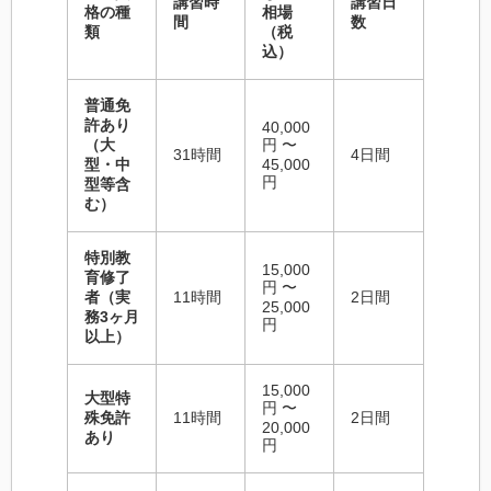
講習時
講習日
格の種
相場
間
数
類
（税
込）
普通免
許あり
40,000
（大
円 〜
31時間
4日間
型・中
45,000
円
型等含
む）
特別教
15,000
育修了
円 〜
者（実
11時間
2日間
25,000
務3ヶ月
円
以上）
15,000
大型特
円 〜
殊免許
11時間
2日間
20,000
あり
円