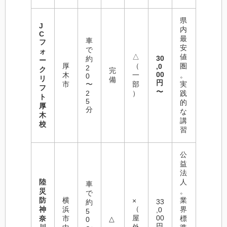
県
J
内
C
最
車
フ
安
で
ォ
△
値
30
約
ー
厚
（
圏
,0
2
ク
完
00
木
一
。
0
リ
備
円
市
〜
部
実
フ
〜
2
）
践
ト
5
的
厚
分
な
木
講
校
習
公
益
法
陸
人
車
災
。
で
防
横
業
×
33
約
（
神
浜
界
,0
5
屋
00
奈
市
標
△
0
円