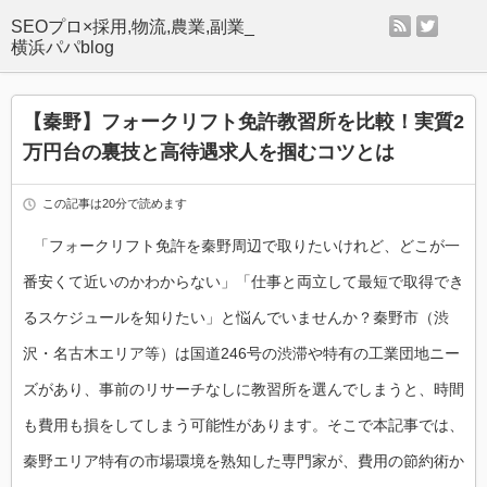
rss
twitter
SEOプロ×採用,物流,農業,副業_
横浜パパblog
【秦野】フォークリフト免許教習所を比較！実質2
万円台の裏技と高待遇求人を掴むコツとは
この記事は20分で読めます
「フォークリフト免許を秦野周辺で取りたいけれど、どこが一
番安くて近いのかわからない」「仕事と両立して最短で取得でき
るスケジュールを知りたい」と悩んでいませんか？秦野市（渋
沢・名古木エリア等）は国道246号の渋滞や特有の工業団地ニー
ズがあり、事前のリサーチなしに教習所を選んでしまうと、時間
も費用も損をしてしまう可能性があります。そこで本記事では、
秦野エリア特有の市場環境を熟知した専門家が、費用の節約術か