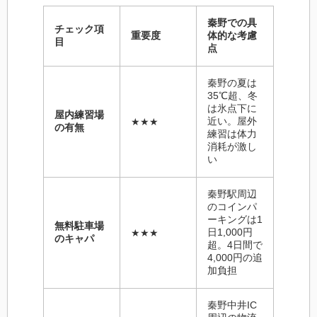
秦野での具
チェック項
重要度
体的な考慮
目
点
秦野の夏は
35℃超、冬
は氷点下に
屋内練習場
近い。屋外
★★★
の有無
練習は体力
消耗が激し
い
秦野駅周辺
のコインパ
ーキングは1
無料駐車場
日1,000円
★★★
のキャパ
超。4日間で
4,000円の追
加負担
秦野中井IC