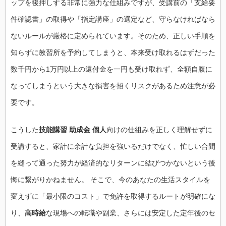
ップを後押しする非常に強力な仕組みですが、受講前の「支給要
件確認書」の取得や「指定講座」の選定など、守らなければなら
ないルールが厳格に定められています。そのため、正しい手順を
知らずに教習所を予約してしまうと、本来受け取れるはずだった
数千円から1万円以上の還付金を一円も受け取れず、全額自腹に
なってしまうという大きな損害を招くリスクがあるため注意が必
要です。
こうした
技能講習 助成金 個人
向けの仕組みを正しく理解せずに
受講すると、家計に余計な負担を強いるだけでなく、忙しい合間
を縫って通った努力が経済的なリターンに結びつかないという後
悔に繋がりかねません。 そこで、今のあなたの生活スタイルを
変えずに「最小限のコスト」で免許を取得するルートが明確にな
り、
高時給
な現場への転職や副業、さらには安定した定年後のセ