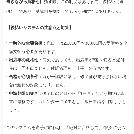
働きながら資格
を目指す際、この制度はあくまで「後払い（還
付）」であり、受講料を割引してもらう制度ではありません。
【後払いシステムの注意点と対策】
一時的な全額負担
：窓口では25,000円〜30,000円の受講料を全
額支払う必要があります。
出席率の厳格性
：病欠であっても、出席率が8割を切ると還付
金は一円も出ません。体調管理も「仕事」のうちです。
合格が必須条件
：万が一試験に落ち、修了証が発行されない場
合は給付の対象になりません。
申請期限の短さ
：修了日の翌日から「1ヶ月」という期限は非
常に厳格です。カレンダーにメモをし、即日申請を目指しまし
ょう。
このシステムを逆手に取れば、「絶対に合格して、2割分のお金