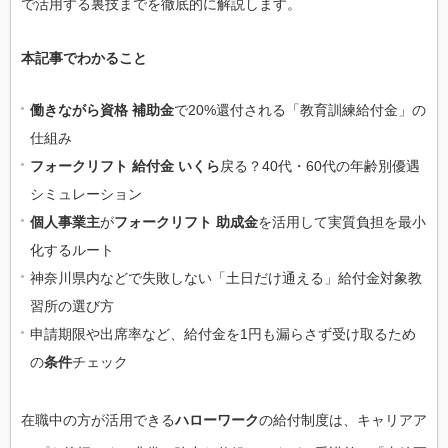
で活用する裏技までを徹底的に解説します。
本記事でわかること
働きながら資格 補助金
で20%還付される「教育訓練給付金」の
仕組み
フォークリフト 給付金 いくら
戻る？40代・60代の年齢別優遇
シミュレーション
個人事業主
が
フォークリフト 助成金
を活用して実質負担を最小
化するルート
神奈川県内などで失敗しない「土日だけ通える」給付金対象教
習所の選び方
申請期限や出席率など、給付金を1円も漏らさず受け取るため
の
条件
チェック
在職中の方が活用できる
ハローワーク
の給付制度は、キャリアア