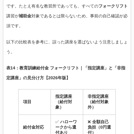
です。たとえ有名な教習所であっても、すべての
フォークリフト
講習が
補助金
対象であるとは限らないため、事前の自己確認が必
須です。
以下の比較表を参考に、誤った講座を選ばないよう注意しましょ
う。
表14：教育訓練給付金 フォークリフト｜「指定講座」と「非指
定講座」の見分け方【2026年版】
指定講座
非指定講座
項目
（給付対
（給付対象
象）
外）
✅
ハローワ
❌
全額自己
給付金対応
ークから還
負担（0円還
付あり
付）