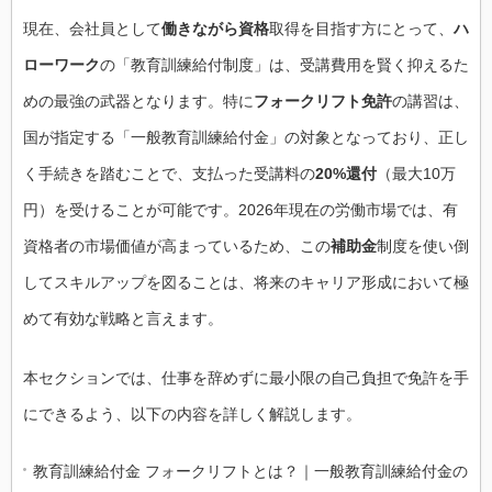
現在、会社員として
働きながら資格
取得を目指す方にとって、
ハ
ローワーク
の「教育訓練給付制度」は、受講費用を賢く抑えるた
めの最強の武器となります。特に
フォークリフト免許
の講習は、
国が指定する「一般教育訓練給付金」の対象となっており、正し
く手続きを踏むことで、支払った受講料の
20%還付
（最大10万
円）を受けることが可能です。2026年現在の労働市場では、有
資格者の市場価値が高まっているため、この
補助金
制度を使い倒
してスキルアップを図ることは、将来のキャリア形成において極
めて有効な戦略と言えます。
本セクションでは、仕事を辞めずに最小限の自己負担で免許を手
にできるよう、以下の内容を詳しく解説します。
教育訓練給付金 フォークリフトとは？｜一般教育訓練給付金の