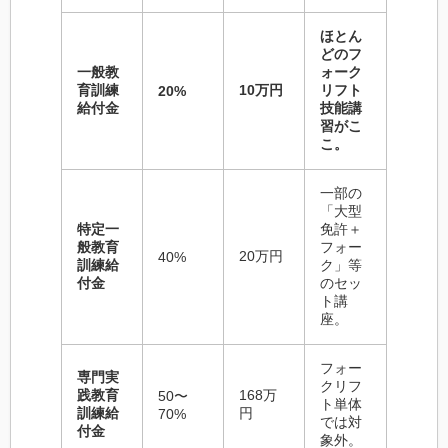
ほとん
どのフ
一般教
ォーク
育訓練
10万円
リフト
20%
給付金
技能講
習がこ
こ。
一部の
「大型
特定一
免許＋
般教育
フォー
20万円
40%
訓練給
ク」等
付金
のセッ
ト講
座。
フォー
専門実
クリフ
践教育
168万
50〜
ト単体
訓練給
円
70%
では対
付金
象外。