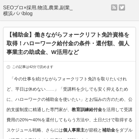
rss
twitter
SEOプロ×採用,物流,農業,副業_
横浜パパblog
【補助金】働きながらフォークリフト免許資格を
取得！ハローワーク給付金の条件・還付額、個人
事業主の助成金、W活用など
この記事は42分で読めます
「今の仕事を続けながらフォークリフト免許を取りたいけれ
ど、平日は休めない……」「受講料を少しでも安く抑えるため
に、ハローワークの補助金を使いたい」とお悩みの方のため、公
的支援制度に精通した専門家が、
教育訓練給付金
を活用して受講
費用の20%〜40%を還付してもらう方法や、土日だけで取得する
スケジュール戦略、さらには
個人事業主
が節税と
補助金
をダブル