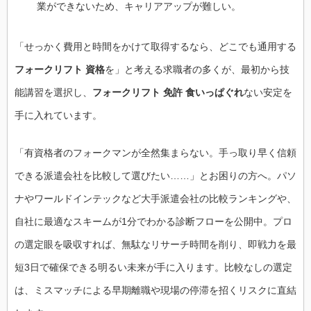
業ができないため、キャリアアップが難しい。
「せっかく費用と時間をかけて取得するなら、どこでも通用する
フォークリフト 資格
を」と考える求職者の多くが、最初から技
能講習を選択し、
フォークリフト 免許 食いっぱぐれ
ない安定を
手に入れています。
「有資格者のフォークマンが全然集まらない。手っ取り早く信頼
できる派遣会社を比較して選びたい……」とお困りの方へ。パソ
ナやワールドインテックなど大手派遣会社の比較ランキングや、
自社に最適なスキームが1分でわかる診断フローを公開中。プロ
の選定眼を吸収すれば、無駄なリサーチ時間を削り、即戦力を最
短3日で確保できる明るい未来が手に入ります。比較なしの選定
は、ミスマッチによる早期離職や現場の停滞を招くリスクに直結