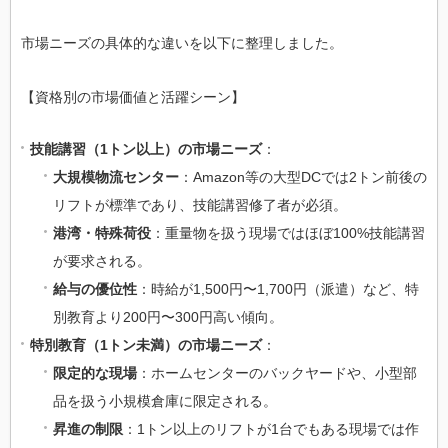
市場ニーズの具体的な違いを以下に整理しました。
【資格別の市場価値と活躍シーン】
技能講習（1トン以上）の市場ニーズ
：
大規模物流センター
：Amazon等の大型DCでは2トン前後の
リフトが標準であり、技能講習修了者が必須。
港湾・特殊荷役
：重量物を扱う現場ではほぼ100%技能講習
が要求される。
給与の優位性
：時給が1,500円〜1,700円（派遣）など、特
別教育より200円〜300円高い傾向。
特別教育（1トン未満）の市場ニーズ
：
限定的な現場
：ホームセンターのバックヤードや、小型部
品を扱う小規模倉庫に限定される。
昇進の制限
：1トン以上のリフトが1台でもある現場では作