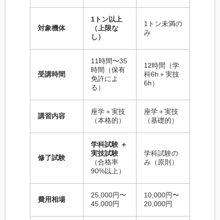
1トン以上
1トン未満の
対象機体
（上限な
み
し）
11時間〜35
12時間（学
時間（保有
受講時間
科6h＋実技
免許によ
6h）
る）
座学＋実技
座学＋実技
講習内容
（本格的）
（基礎的）
学科試験 ＋
実技試験
学科試験の
修了試験
（合格率
み（原則）
90%以上）
25,000円〜
10,000円〜
費用相場
45,000円
20,000円