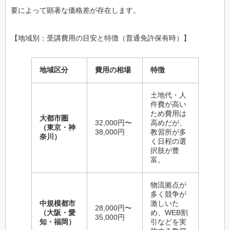
要によって顕著な価格差が存在します。
【地域別：受講費用の目安と特徴（普通免許保有時）】
地域区分
費用の相場
特徴
土地代・人
件費が高い
ため費用は
大都市圏
32,000円〜
高めだが、
（東京・神
38,000円
教習所が多
奈川）
く日程の選
択肢が豊
富。
物流拠点が
多く競争が
中規模都市
激しいた
28,000円〜
（大阪・愛
め、WEB割
35,000円
知・福岡）
引などを実