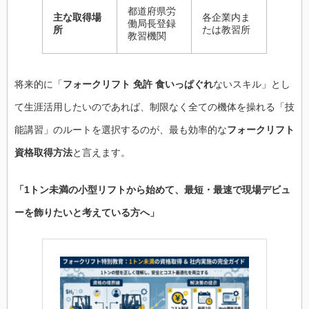
都道府県労
主な取得場
各企業内ま
働局長登録
所
たは教習所
教習機関
将来的に「
フォークリフト 免許 食いっぱぐれ
ないスキル」とし
て生涯活用したいのであれば、制限なく全ての機体を操れる「技
能講習」のルートを選択するのが、最も効率的な
フォークリフト
資格取得方法
と言えます。
「1トン未満の小型リフトから始めて、最短・最速で現場デビュ
ーを飾りたいと考えている方へ」