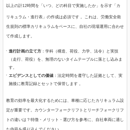
以上の計12時間を「いつ、どの科目で実施したか」を示す「カ
リキュラム・進行表」の作成は必須です
。これは、労働安全衛
生規則の標準カリキュラムをベースに、自社の現場運用に合わせ
て作成します。
進行計画の立て方
：学科（構造、荷役、力学、法令）と実技
（走行、荷役）を、無理のないタイムテーブルに落とし込みま
す。
エビデンスとしての価値
：法定時間を遵守した証拠として、実
施後に教育記録とセットで保管します 。
教育の効率を最大化するためには、車種に応じたカリキュラム設
定が重要です。カウンターフォークリフトとリーチフォークリフ
トの違いは？特徴・メリット・選び方を参考に、自社車両に適し
た内容を盛り込んでください。