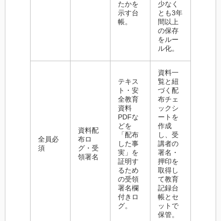
たかを
少なく
示す台
とも3年
帳。
間以上
の保存
をルー
ル化。
資料一
テキス
覧と紐
ト・安
づく配
全教育
布チェ
資料
ックシ
PDFな
ートを
どを
作成
資料配
「配布
し、受
全員必
布ロ
した事
講者の
須
グ・受
実」を
署名・
領署名
証明す
押印を
るため
取得し
の受領
て教育
署名欄
記録台
付きロ
帳とセ
グ。
ットで
保管。