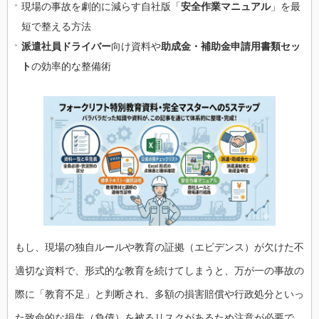
現場の事故を劇的に減らす自社版「
安全作業マニュアル
」を最
短で整える方法
派遣社員ドライバー
向け資料や
助成金・補助金申請用書類セッ
ト
の効率的な整備術
もし、現場の独自ルールや教育の証拠（エビデンス）が欠けた不
適切な資料で、形式的な教育を続けてしまうと、万が一の事故の
際に「教育不足」と判断され、多額の損害賠償や行政処分といっ
た致命的な損失（負債）を被るリスクがあるため注意が必要で