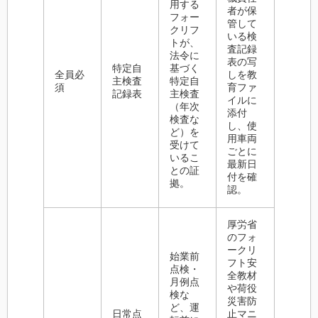
用する
者が保
フォー
管して
クリフ
いる検
トが、
査記録
法令に
表の写
特定自
基づく
全員必
しを教
主検査
特定自
須
育ファ
記録表
主検査
イルに
（年次
添付
検査な
し、使
ど）を
用車両
受けて
ごとに
いるこ
最新日
との証
付を確
拠。
認。
厚労省
のフォ
ークリ
始業前
フト安
点検・
全教材
月例点
や荷役
検な
災害防
ど、運
日常点
止マニ