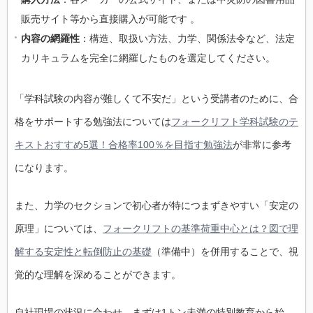
販売サイト等から直接購入が可能です 。
内容の網羅性
：構造、取扱い方法、力学、関係法令など、法定
カリキュラムを完全に網羅したものを選定してください。
「学科試験の内容が難しくて不安だ」という受講者のために、合
格をサポートする勉強法については
フォークリフト学科試験のテ
キストおすすめ5選！合格率100％を目指す勉強法
が非常に参考
になります。
また、力学のセクションで初心者が特につまずきやすい「安定の
原理」については、
フォークリフトの基準荷重中心とは？図で理
解する安定性と転倒防止の基礎
（準備中）を併用することで、視
覚的な理解を深めることができます。
自社現場の状況に合わせ、まずは1トン未満の特別教育から始