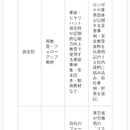
ロジポ
ケや業
事故・
界団体
ヒヤリ
が公開
ハット
する災
発生時
害事
や定期
例・安
的な能
再教
全教育
力向上
育・フ
資料を
教育で
状況別
ォロー
出典明
使用す
アップ
記のう
る事故
教材
え社内
事例
資料に
集・安
組み込
全読
み、自
本・動
社事
画教材
例・対
など。
策を追
記。
厚労省
や労働
自社の
局の
フォー
「リス