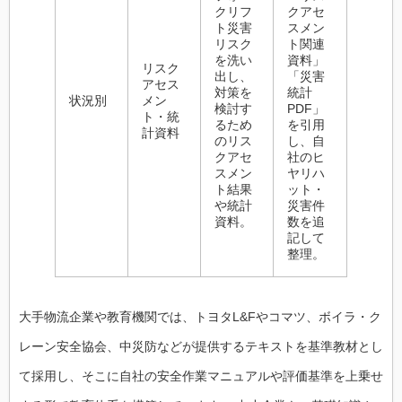
クリフ
クアセ
ト災害
スメン
リスク
ト関連
を洗い
資料」
リスク
出し、
「災害
アセス
対策を
統計
状況別
メン
検討す
PDF」
ト・統
るため
を引用
計資料
のリス
し、自
クアセ
社のヒ
スメン
ヤリハ
ト結果
ット・
や統計
災害件
資料。
数を追
記して
整理。
大手物流企業や教育機関では、トヨタL&Fやコマツ、ボイラ・ク
レーン安全協会、中災防などが提供するテキストを基準教材とし
て採用し、そこに自社の安全作業マニュアルや評価基準を上乗せ