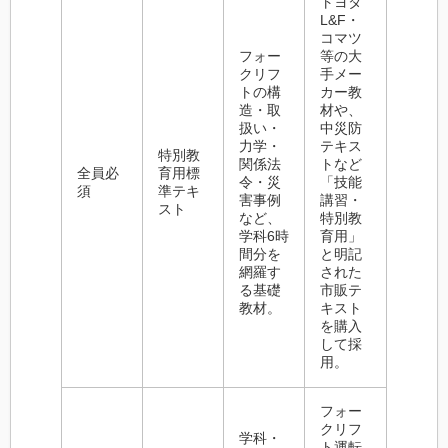
トヨタ
L&F・
コマツ
フォー
等の大
クリフ
手メー
トの構
カー教
造・取
材や、
扱い・
中災防
力学・
テキス
特別教
関係法
トなど
全員必
育用標
令・災
「技能
須
準テキ
害事例
講習・
スト
など、
特別教
学科6時
育用」
間分を
と明記
網羅す
された
る基礎
市販テ
教材。
キスト
を購入
して採
用。
フォー
クリフ
学科・
ト運転