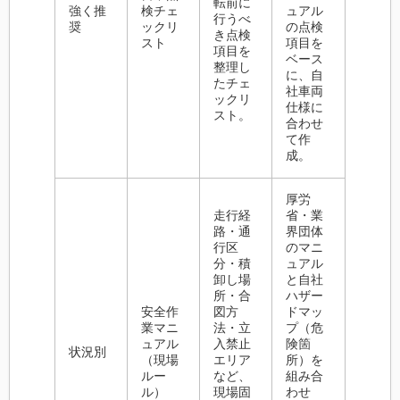
転前に
強く推
検チェ
ュアル
行うべ
奨
ックリ
の点検
き点検
スト
項目を
項目を
ベース
整理し
に、自
たチェ
社車両
ックリ
仕様に
スト。
合わせ
て作
成。
厚労
走行経
省・業
路・通
界団体
行区
のマニ
分・積
ュアル
卸し場
と自社
所・合
ハザー
安全作
図方
ドマッ
業マニ
法・立
プ（危
ュアル
入禁止
険箇
状況別
（現場
エリア
所）を
ルー
など、
組み合
ル）
現場固
わせ