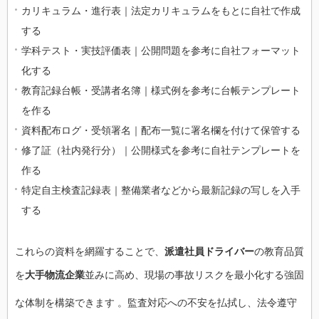
カリキュラム・進行表｜法定カリキュラムをもとに自社で作成
する
学科テスト・実技評価表｜公開問題を参考に自社フォーマット
化する
教育記録台帳・受講者名簿｜様式例を参考に台帳テンプレート
を作る
資料配布ログ・受領署名｜配布一覧に署名欄を付けて保管する
修了証（社内発行分）｜公開様式を参考に自社テンプレートを
作る
特定自主検査記録表｜整備業者などから最新記録の写しを入手
する
これらの資料を網羅することで、
派遣社員ドライバー
の教育品質
を
大手物流企業
並みに高め、現場の事故リスクを最小化する強固
な体制を構築できます
。監査対応への不安を払拭し、法令遵守