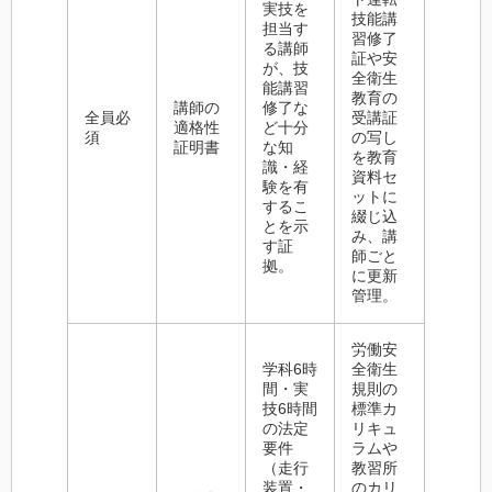
実技を
技能講
担当す
習修了
る講師
証や安
が、技
全衛生
能講習
教育の
講師の
修了な
全員必
受講証
適格性
ど十分
須
の写し
証明書
な知
を教育
識・経
資料セ
験を有
ットに
するこ
綴じ込
とを示
み、講
す証
師ごと
拠。
に更新
管理。
労働安
学科6時
全衛生
間・実
規則の
技6時間
標準カ
の法定
リキュ
要件
ラムや
（走行
教習所
装置・
のカリ