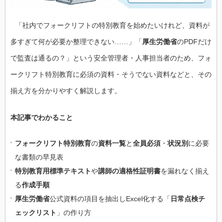
「社内でフォークリフトの特別教育を始めたいけれど、資料が
多すぎて何が必要か整理できない……」「
厚生労働省
のPDFだけ
で監査は通るの？」という安全管理者・人事担当者のため、フォ
ークリフト特別教育に必須の資料・そうでない資料などと、その
揃え方を分かりやすく解説します。
本記事でわかること
フォークリフト特別教育
の
資料一覧
と
全員必須
・
状況別
に必要
な書類の早見表
特別教育用標準テキスト
や
講師の適格性証明書
を漏れなく揃え
る
作成手順
厚生労働省
公式資料の項目を抽出しExcel化する「
日常点検チ
ェックリスト
」の作り方