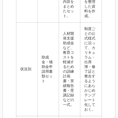
内容を
を整理
まとめ
した資
たセッ
料を作
ト。
成。
制度ご
人材開
との公
発支援
式様式
助成金
に沿っ
など、
て、カ
教育コ
リキュ
助成
ストを
ラム・
金・補
軽減す
出席
助金申
るため
簿・修
状況別
請用書
の訓練
了証と
類セッ
計画
整合す
ト
書・実
るよう
績報告
にあら
書・受
かじめ
講記録
テンプ
などの
レート
一式。
化して
おく。