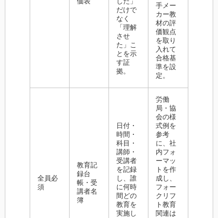
価表
した」
手メー
だけで
カー教
なく
材の評
「理解
価観点
させ
を取り
た」こ
入れて
とを示
合格基
す証
準を設
拠。
定。
労働
局・協
会の様
日付・
式例を
時間・
参考
科目・
に、社
講師・
内フォ
受講者
ーマッ
教育記
を記録
トを作
録台
全員必
し、誰
成し、
帳・受
須
に何時
フォー
講者名
間どの
クリフ
簿
教育を
ト教育
実施し
関連は