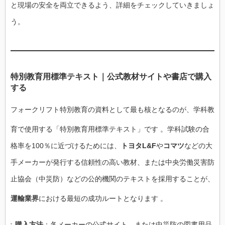
と現場の安全を両立できるよう、詳細をチェックしていきましょ
う。
特別教育用標準テキスト｜公式教材サイトや書店で購入
する
フォークリフト特別教育の資料として最も核となるのが、学科教
育で使用する「特別教育用標準テキスト」です
。学科試験の合
格率を100％に近づけるためには、
トヨタL&F
や
コマツ
などの大
手メーカーが発行する信頼性の高い教材、または中央労働災害防
止協会（中災防）などの公的機関のテキストを採用することが、
運輸業界
における最短の成功ルートとなります
。
購入方法
：各メーカーの公式サイト、または中災防の図書用品