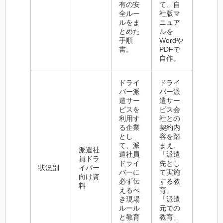
有の安
て、自
全ルー
社版マ
ルをま
ニュア
とめた
ルを
手順
Wordや
書。
PDFで
自作。
ドライ
ドライ
バー派
バー派
遣サー
遣サー
ビスを
ビス会
利用す
社との
る企業
契約内
とし
容を踏
て、派
まえ、
派遣社
遣社員
「派遣
員ドラ
ドライ
先とし
状況別
イバー
バーに
て実施
向け資
必ず伝
する教
料
えるべ
育」
き現場
「派遣
ルール
元での
と教育
教育」