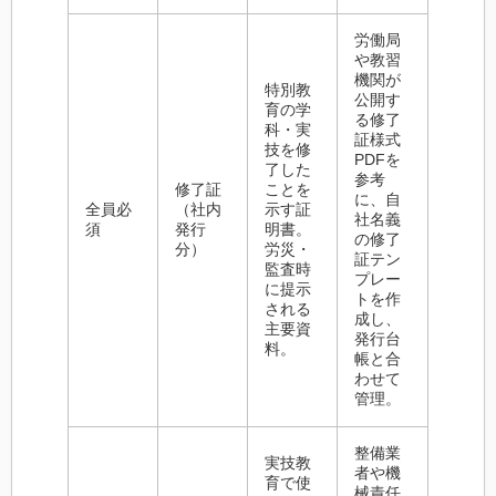
労働局
や教習
機関が
特別教
公開す
育の学
る修了
科・実
証様式
技を修
PDFを
了した
参考
修了証
ことを
に、自
全員必
（社内
示す証
社名義
須
発行
明書。
の修了
分）
労災・
証テン
監査時
プレー
に提示
トを作
される
成し、
主要資
発行台
料。
帳と合
わせて
管理。
整備業
実技教
者や機
育で使
械責任