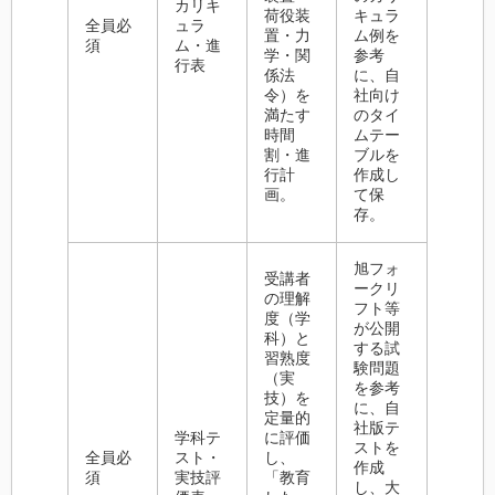
カリキ
荷役装
キュラ
全員必
ュラ
置・力
ム例を
須
ム・進
学・関
参考
行表
係法
に、自
令）を
社向け
満たす
のタイ
時間
ムテー
割・進
ブルを
行計
作成し
画。
て保
存。
旭フォ
受講者
ークリ
の理解
フト等
度（学
が公開
科）と
する試
習熟度
験問題
（実
を参考
技）を
に、自
定量的
社版テ
学科テ
に評価
ストを
全員必
スト・
し、
作成
須
実技評
「教育
し、大