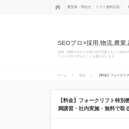
ホーム
運営者・問合せ
リフト無料広告
SEOプロ×採用,物流,農業,
知識・経験ゼロから月収110万円超えをしたWe
てパパが日々学んだことを書き記します。
ホーム
物流
【料金】フォークリフ
【料金】フォークリフト特別
満講習・社内実施・無料で取