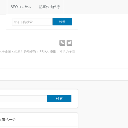
SEOコンサル
記事作成代行
rss
twitter
・大手企業との取引経験多数）PRあり※旧：横浜の子育
人気ページ