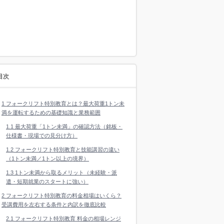
目次
1
フォークリフト特別教育とは？最大荷重1トン未
満を運転するための基礎知識と業務範囲
1.1
最大荷重「1トン未満」の確認方法（銘板・
仕様書・現場での見分け方）
1.2
フォークリフト特別教育と技能講習の違い
（1トン未満／1トン以上の境界）
1.3
1トン未満から取るメリット（未経験・派
遣・短期就業のスタートに強い）
2
フォークリフト特別教育の料金相場はいくら？
受講費用を左右する条件と内訳を徹底比較
2.1
フォークリフト特別教育 料金の相場レンジ