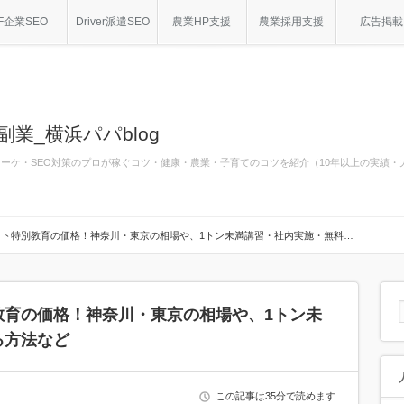
F企業SEO
Driver派遣SEO
農業HP支援
農業採用支援
広告掲載
副業_横浜パパblog
bマーケ・SEO対策のプロが稼ぐコツ・健康・農業・子育てのコツを紹介（10年以上の実績
ト特別教育の価格！神奈川・東京の相場や、1トン未満講習・社内実施・無料…
教育の価格！神奈川・東京の相場や、1トン未
る方法など
この記事は35分で読めます