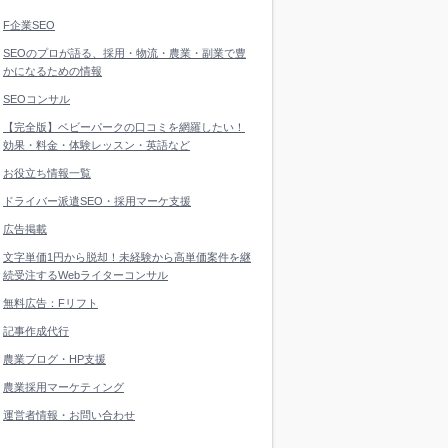
F企業SEO
SEOのプロが語る、採用・物流・農業・副業で豊
かになるための情報
SEOコンサル
【完全版】ベビーパークの口コミを網羅したい！
効果・料金・体験レッスン・英語など
お役立ち情報一覧
ドライバー派遣SEO・採用マーケ支援
広告掲載
文字単価1円から脱却！未経験から高単価案件を継
続受注するWebライターコンサル
無料広告：Fリフト
記事作成代行
農業ブログ・HP支援
農業採用マーケティング
運営者情報・お問い合わせ