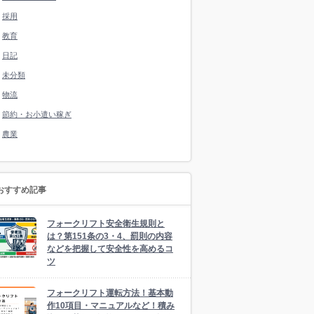
採用
教育
日記
未分類
物流
節約・お小遣い稼ぎ
農業
おすすめ記事
フォークリフト安全衛生規則と
は？第151条の3・4、罰則の内容
などを把握して安全性を高めるコ
ツ
フォークリフト運転方法！基本動
作10項目・マニュアルなど！積み