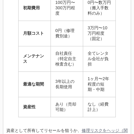
100万円〜
0円〜数万円
初期費用
300万円程
（搬入手数
度
料のみ）
3万円〜10
0円（修理
月額コスト
万円程度
費別途）
（固定）
自社責任
全てレンタ
メンテナン
（特定自主
ル会社が負
ス
検査含む）
担
1ヶ月〜2年
3年以上の
最適な期間
程度の短
長期使用
期・中期
あり（売却
なし（経費
資産性
可能）
計上）
資産として所有してリセールを狙うか、
修理リスクをヘッジ（関