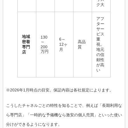
ク大
アフ
ター
サー
ビス
地域
130
6～
重
密着
～
高品
12ヶ
視。
専門
200
質
月
地元
万円
店
の信
頼性
が高
い
※2026年1月時点の目安。保証内容は各社規定によります。
こうしたチャネルごとの特性を知ることで、例えば「長期利用な
ら専門店」「一時的な予備機なら激安の個人売買」といった使い
分けができるようになります。