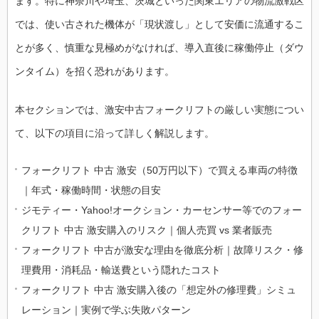
ます。特に神奈川や埼玉、茨城といった関東エリアの物流激戦区
では、使い古された機体が「現状渡し」として安価に流通するこ
とが多く、慎重な見極めがなければ、導入直後に稼働停止（ダウ
ンタイム）を招く恐れがあります。
本セクションでは、激安中古フォークリフトの厳しい実態につい
て、以下の項目に沿って詳しく解説します。
フォークリフト 中古 激安（50万円以下）で買える車両の特徴
｜年式・稼働時間・状態の目安
ジモティー・Yahoo!オークション・カーセンサー等でのフォー
クリフト 中古 激安購入のリスク｜個人売買 vs 業者販売
フォークリフト 中古が激安な理由を徹底分析｜故障リスク・修
理費用・消耗品・輸送費という隠れたコスト
フォークリフト 中古 激安購入後の「想定外の修理費」シミュ
レーション｜実例で学ぶ失敗パターン