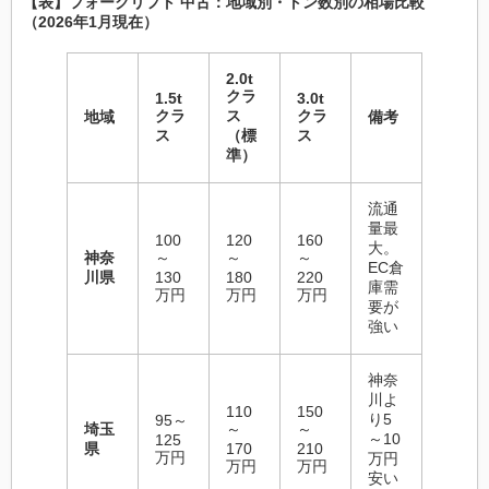
【表】フォークリフト 中古：地域別・トン数別の相場比較
（2026年1月現在）
2.0t
クラ
1.5t
3.0t
クラ
ス
クラ
地域
備考
ス
（標
ス
準）
流通
量最
100
120
160
大。
神奈
～
～
～
EC倉
川県
130
180
220
庫需
万円
万円
万円
要が
強い
神奈
川よ
110
150
り5
95～
埼玉
～
～
～10
125
県
170
210
万円
万円
万円
万円
安い