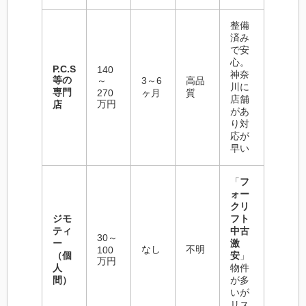
整備
済み
で安
心。
P.C.S
140
神奈
等の
～
3～6
高品
川に
専門
270
ヶ月
質
店舗
万円
店
があ
り対
応が
早い
「
フ
ォー
クリ
ジモ
フト
ティ
中古
30～
ー
激
なし
不明
100
（個
安
」
万円
人
物件
間）
が多
いが
リス