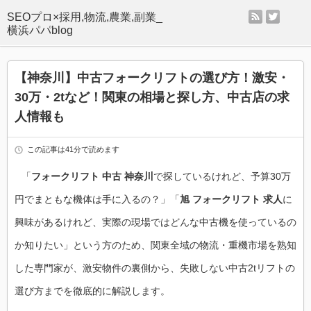
rss
twitter
SEOプロ×採用,物流,農業,副業_
横浜パパblog
【神奈川】中古フォークリフトの選び方！激安・
30万・2tなど！関東の相場と探し方、中古店の求
人情報も
この記事は41分で読めます
「
フォークリフト 中古 神奈川
で探しているけれど、予算30万
円でまともな機体は手に入るの？」「
旭 フォークリフト 求人
に
興味があるけれど、実際の現場ではどんな中古機を使っているの
か知りたい」という方のため、関東全域の物流・重機市場を熟知
した専門家が、激安物件の裏側から、失敗しない中古2tリフトの
選び方までを徹底的に解説します。