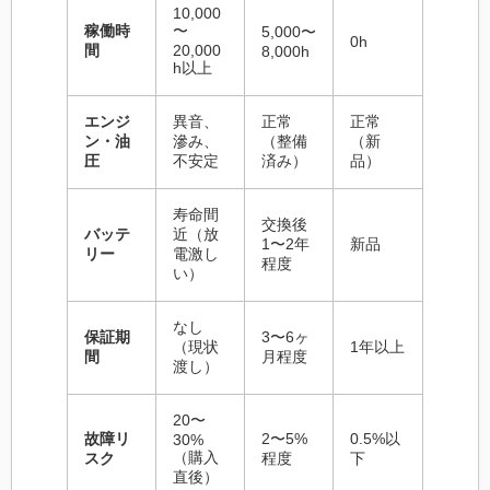
10,000
稼働時
〜
5,000〜
0h
間
20,000
8,000h
h以上
エンジ
異音、
正常
正常
ン・油
滲み、
（整備
（新
圧
不安定
済み）
品）
寿命間
交換後
バッテ
近（放
1〜2年
新品
リー
電激し
程度
い）
なし
保証期
3〜6ヶ
（現状
1年以上
間
月程度
渡し）
20〜
故障リ
2〜5%
0.5%以
30%
（購入
スク
程度
下
直後）