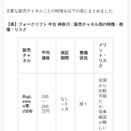
主要な販売チャネルごとの特徴を以下の表にまとめました。
【表】フォークリフト 中古 神奈川：販売チャネル別の特徴・相
場・リスク
メリ
販売
ッ
平均
保証
整備
チャ
ト・
価格
期間
状況
ネル
リス
ク
全国
から
比較
可能
BigL
150
なし
emo
～
だ
～3
様々
n等
250
が、
ヶ月
のDB
万円
現車
確認
が難
しい