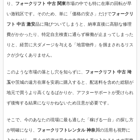
り、
フォークリフト 中古 関東
市場の中でも特に在庫の回転が早
い激戦区です。そのため、単に「価格の安さ」だけで
フォークリ
フト 中古 激安
品に飛びついてしまうと、納車直後に高額な修理
費がかかったり、特定自主検査に通らず稼働が止まってしまった
りと、経営に大ダメージを与える「地雷物件」を掴まされるリス
クが少なくありません。
このような市場の落とし穴を知らずに、
フォークリフト 中古 埼
玉
や茨城の遠方在庫を安易に購入すると、配送料を含めた総額が
地元で買うより高くなるばかりか、アフターサポートが受けられ
ず後悔する結果になりかねないため注意が必要です。
そこで、今のあなたの現場に最も適した「稼げる一台」の探し方
が明確になり、
フォークリフトレンタル 神奈川
の活用も視野に