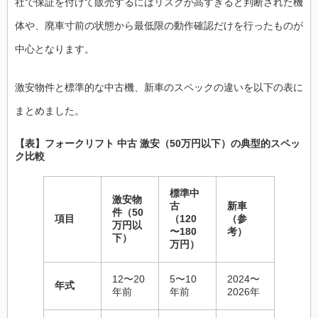
社で保証を付けて販売するにはリスクが高すぎると判断された機
体や、廃車寸前の状態から最低限の動作確認だけを行ったものが
中心となります。
激安物件と標準的な中古機、新車のスペックの違いを以下の表に
まとめました。
【表】フォークリフト 中古 激安（50万円以下）の典型的スペッ
ク比較
標準中
激安物
古
新車
件（50
項目
（120
（参
万円以
〜180
考）
下）
万円）
12〜20
5〜10
2024〜
年式
年前
年前
2026年