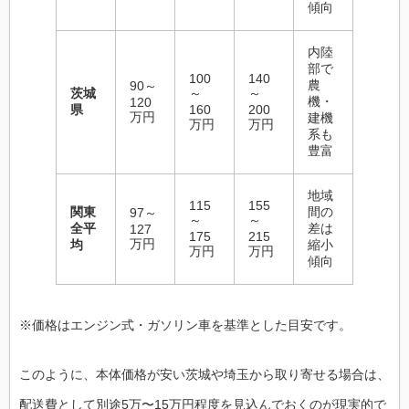
傾向
内陸
部で
100
140
農
90～
茨城
～
～
機・
120
県
160
200
万円
建機
万円
万円
系も
豊富
地域
115
155
関東
間の
97～
～
～
全平
差は
127
175
215
万円
均
縮小
万円
万円
傾向
※価格はエンジン式・ガソリン車を基準とした目安です。
このように、本体価格が安い茨城や埼玉から取り寄せる場合は、
配送費として別途5万〜15万円程度を見込んでおくのが現実的で