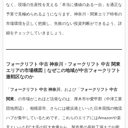
なく、現場の生産性を支える「本当に価値のある一台」を適正な
予算で見極められるようになります。神奈川・関東エリア特有の
市場環境を正しく把握し、失敗のない投資判断ができるよう、詳
細をチェックしていきましょう。
フォークリフト 中古 神奈川・フォークリフト 中古 関東
エリアの市場構図｜なぜこの地域が中古フォークリフト
激戦区なのか
「
フォークリフト 中古 神奈川
」および「
フォークリフト 中古
関東
」の市場がこれほど活発なのは、厚木市や愛甲郡（中津工業
団地周辺）、相模原市、さらには横浜港といった日本屈指の物流
ハブが集中しているためです。これらのエリアにはAmazonや楽
天といったEC大手の巨大倉庫から、製造業の基幹工場までが密