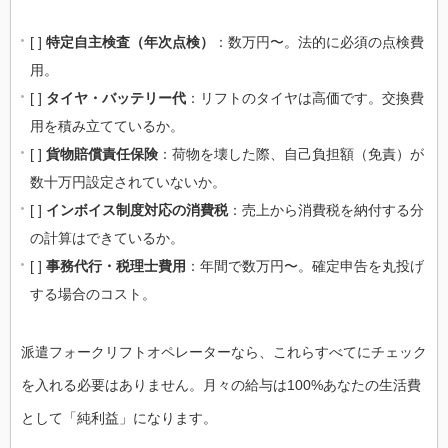
[ ]
特定自主検査（年次点検）
：数万円〜。法的に必須の点検費
用。
[ ]
タイヤ・バッテリー代
：リフトのタイヤは高価です。交換費
用を積み立てているか。
[ ]
貨物賠償責任保険
：荷物を壊した際、自己負担額（免責）が
数十万円設定されていないか。
[ ]
インボイス制度対応の消費税
：売上から消費税を納付する分
の計算はできているか。
[ ]
事務代行・税理士費用
：年間で数万円〜。確定申告を丸投げ
する場合のコスト。
派遣フォークリフトオペレーターなら、これらすべてにチェック
を入れる必要はありません。月々の給与は100%あなたの生活費
として「純利益」になります。