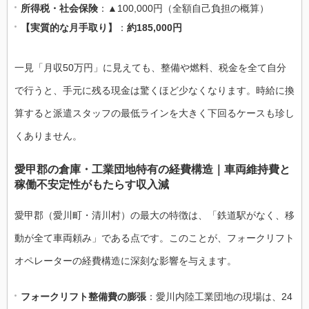
所得税・社会保険
：▲100,000円（全額自己負担の概算）
【実質的な月手取り】
：
約185,000円
一見「月収50万円」に見えても、整備や燃料、税金を全て自分
で行うと、手元に残る現金は驚くほど少なくなります。時給に換
算すると派遣スタッフの最低ラインを大きく下回るケースも珍し
くありません。
愛甲郡の倉庫・工業団地特有の経費構造｜車両維持費と
稼働不安定性がもたらす収入減
愛甲郡（愛川町・清川村）の最大の特徴は、「鉄道駅がなく、移
動が全て車両頼み」である点です。このことが、フォークリフト
オペレーターの経費構造に深刻な影響を与えます。
フォークリフト整備費の膨張
：愛川内陸工業団地の現場は、24