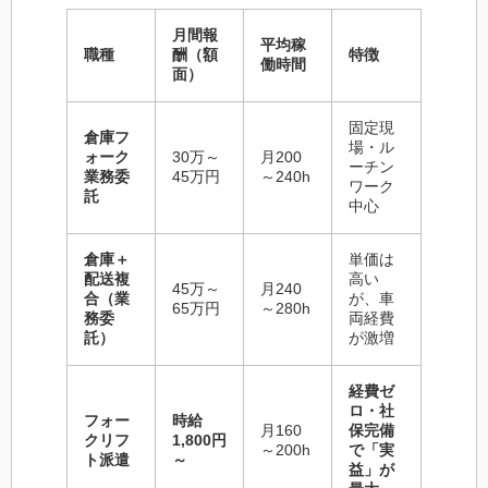
月間報
平均稼
職種
酬（額
特徴
働時間
面）
固定現
倉庫フ
場・ル
ォーク
30万～
月200
ーチン
業務委
45万円
～240h
ワーク
託
中心
倉庫＋
単価は
配送複
高い
45万～
月240
合（業
が、車
65万円
～280h
務委
両経費
託）
が激増
経費ゼ
ロ・社
フォー
時給
月160
保完備
クリフ
1,800円
～200h
で「実
ト派遣
～
益」が