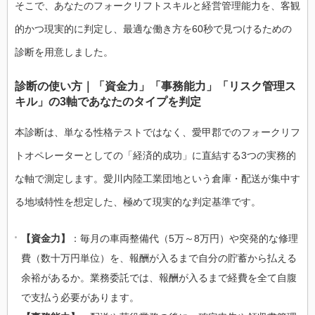
そこで、あなたのフォークリフトスキルと経営管理能力を、客観
的かつ現実的に判定し、最適な働き方を60秒で見つけるための
診断を用意しました。
診断の使い方｜「資金力」「事務能力」「リスク管理ス
キル」の3軸であなたのタイプを判定
本診断は、単なる性格テストではなく、愛甲郡でのフォークリフ
トオペレーターとしての「経済的成功」に直結する3つの実務的
な軸で測定します。愛川内陸工業団地という倉庫・配送が集中す
る地域特性を想定した、極めて現実的な判定基準です。
【資金力】
：毎月の車両整備代（5万～8万円）や突発的な修理
費（数十万円単位）を、報酬が入るまで自分の貯蓄から払える
余裕があるか。業務委託では、報酬が入るまで経費を全て自腹
で支払う必要があります。