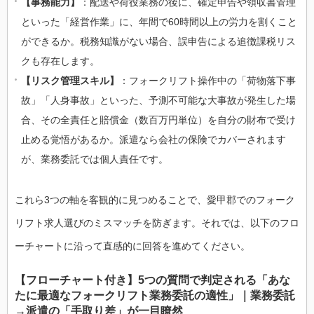
【事務能力】
：配送や荷役業務の後に、確定申告や領収書管理
といった「経営作業」に、年間で60時間以上の労力を割くこと
ができるか。税務知識がない場合、誤申告による追徴課税リス
クも存在します。
【リスク管理スキル】
：フォークリフト操作中の「荷物落下事
故」「人身事故」といった、予測不可能な大事故が発生した場
合、その全責任と賠償金（数百万円単位）を自分の財布で受け
止める覚悟があるか。派遣なら会社の保険でカバーされます
が、業務委託では個人責任です。
これら3つの軸を客観的に見つめることで、愛甲郡でのフォーク
リフト求人選びのミスマッチを防ぎます。それでは、以下のフロ
ーチャートに沿って直感的に回答を進めてください。
【フローチャート付き】5つの質問で判定される「あな
たに最適なフォークリフト業務委託の適性」｜業務委託
→派遣の「手取り差」が一目瞭然