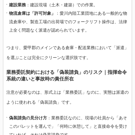
建設業務
：建設現場（土木・建築）での作業。
物流倉庫は「許可対象」
：愛川内陸工業団地にある一般的な物
流倉庫や、製造工場の出荷場でのフォークリフト操作は、法律
上全く問題なく派遣が認められています。
つまり、愛甲郡のメインである倉庫・配送業務において「派遣」
を選ぶことは完全にクリーンな選択肢です。
業務委託契約における「偽装請負」のリスク｜指揮命令
系統の違いと事故時の責任所在
注意が必要なのは、形式上は「業務委託」なのに、実態は派遣の
ように使われる「偽装請負」です。
偽装請負の見分け方
：業務委託なのに、現場の社員から「あそ
このパレットを運んで」「何時に休憩して」と直接命令を受け
ていれば、それは偽装請負です。