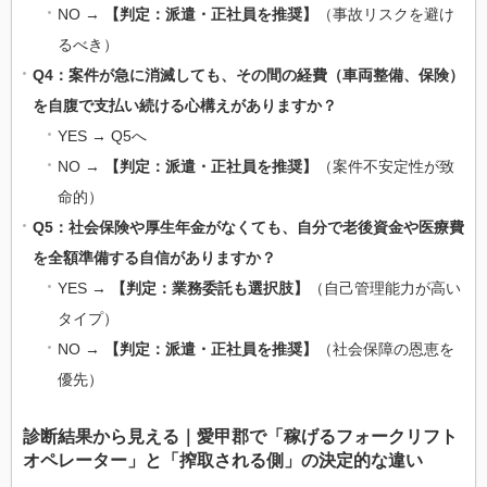
NO →
【判定：派遣・正社員を推奨】
（事故リスクを避け
るべき）
Q4：案件が急に消滅しても、その間の経費（車両整備、保険）
を自腹で支払い続ける心構えがありますか？
YES → Q5へ
NO →
【判定：派遣・正社員を推奨】
（案件不安定性が致
命的）
Q5：社会保険や厚生年金がなくても、自分で老後資金や医療費
を全額準備する自信がありますか？
YES →
【判定：業務委託も選択肢】
（自己管理能力が高い
タイプ）
NO →
【判定：派遣・正社員を推奨】
（社会保障の恩恵を
優先）
診断結果から見える｜愛甲郡で「稼げるフォークリフト
オペレーター」と「搾取される側」の決定的な違い