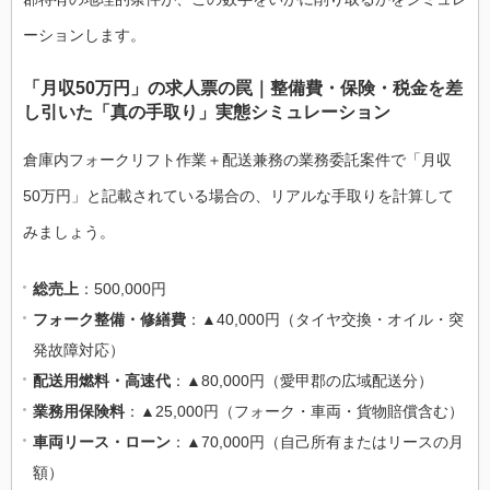
ーションします。
「月収50万円」の求人票の罠｜整備費・保険・税金を差
し引いた「真の手取り」実態シミュレーション
倉庫内フォークリフト作業＋配送兼務の業務委託案件で「月収
50万円」と記載されている場合の、リアルな手取りを計算して
みましょう。
総売上
：500,000円
フォーク整備・修繕費
：▲40,000円（タイヤ交換・オイル・突
発故障対応）
配送用燃料・高速代
：▲80,000円（愛甲郡の広域配送分）
業務用保険料
：▲25,000円（フォーク・車両・貨物賠償含む）
車両リース・ローン
：▲70,000円（自己所有またはリースの月
額）