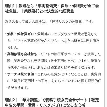
理由1｜派遣なら「車両整備費・保険・修繕費が全て会
社負担」｜業務委託との決定的な経費差
派遣スタッフ最大の武器は、「経営リスクの外部化」です。
燃料・維持費ゼロ
：愛川町のアップダウンで燃費が悪化して
も、リフトの充電代がかさんでも、あなたの財布は1円も痛み
ません。
高額修理も会社持ち
：リフトの油圧系やバッテリーが故障した
際、業務委託なら死活問題（数十万円の支出）ですが、派遣な
ら代車が用意され、あなたは通常通り給料を受け取れます。
ボーナス級の価値
：これらの経費がゼロになることは、実質的
に「毎月10万円以上の手当」をもらっているのと同じ経済的価
値があります。
理由2｜「年末調整」で税務手続き完全サポート｜確定
申告の手間・費用・リスクがゼロになる安心感