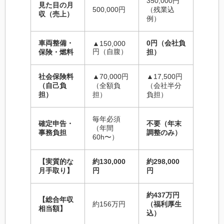
350,000円
見た目の月
500,000円
（残業込
収（売上）
例）
車両整備・
0円（会社負
▲150,000
円（自腹）
保険・燃料
担）
社会保険料
▲70,000円
▲17,500円
（自己負
（全額負
（会社半分
担）
担）
負担）
毎年必須
確定申告・
不要（年末
（年間
事務負担
調整のみ）
60h〜）
【実質的な
約130,000
約298,000
月手取り】
円
円
約437万円
【総合年収
約156万円
（福利厚生
相当額】
込）