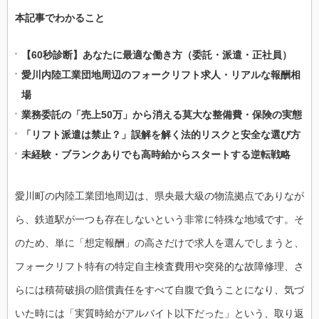
本記事でわかること
【60秒診断】あなたに最適な働き方（委託・派遣・正社員）
愛川内陸工業団地周辺のフォークリフト求人・リアルな報酬相
場
業務委託の「売上50万」から消える莫大な整備費・保険の実態
「リフト派遣は禁止？」誤解を解く法的リスクと安全な選び方
未経験・ブランクありでも高時給からスタートする逆転戦略
愛川町の内陸工業団地周辺は、県央最大級の物流拠点でありなが
ら、鉄道駅が一つも存在しないという非常に特殊な地域です。そ
のため、単に「想定報酬」の高さだけで求人を選んでしまうと、
フォークリフト特有の特定自主検査費用や突発的な故障修理、さ
らには積荷破損の賠償責任をすべて自腹で負うことになり、気づ
いた時には「実質時給がアルバイト以下だった」という、取り返