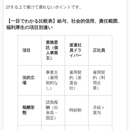
討する上で避けて通れないポイントです。
【一目でわかる比較表】給与、社会的信用、責任範囲、
福利厚生の項目別違い
業務委
派遣社
託（個
項目
員ドラ
正社員
人事業
イバー
主）
事業主
雇用契
雇用契
法的立
（雇用
約（派
約（利
場
契約な
遣会
用企
し）
社）
業）
請負報
報酬形
酬（出
月給＋
時給制
態
来高・
賞与
固定）