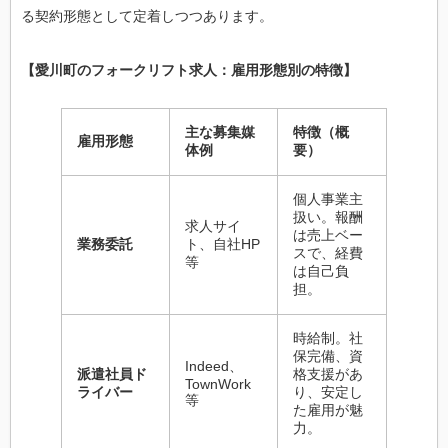
る契約形態として定着しつつあります。
【愛川町のフォークリフト求人：雇用形態別の特徴】
主な募集媒
特徴（概
雇用形態
体例
要）
個人事業主
扱い。報酬
求人サイ
は売上ベー
業務委託
ト、自社HP
スで、経費
等
は自己負
担。
時給制。社
保完備、資
Indeed、
派遣社員ド
格支援があ
TownWork
ライバー
り、安定し
等
た雇用が魅
力。