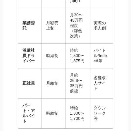
川町）
月30〜
45万円
業務委
月額売
実際の
程度
託
上制
求人例
（稼働
次第）
派遣社
時給
バイト
員ドラ
時給制
1,500〜
ル/Inde
イバー
1,875円
ed等
月給
各種求
26.8〜
正社員
月給制
人サイ
35万円
ト
前後
パー
時給
タウン
ト・ア
時給制
1,300〜
ワーク
ルバイ
1,700円
等
ト