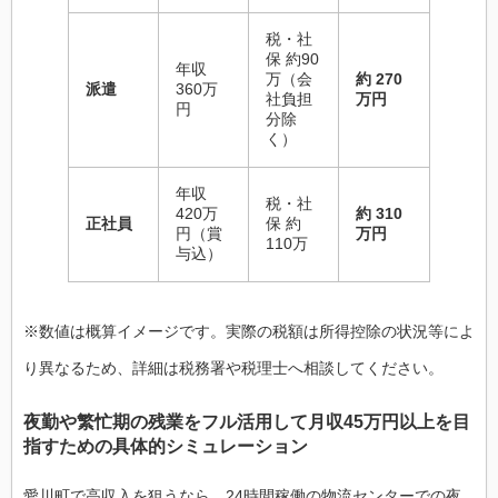
税・社
保 約90
年収
万（会
約 270
派遣
360万
社負担
万円
円
分除
く）
年収
税・社
420万
約 310
正社員
保 約
円（賞
万円
110万
与込）
※数値は概算イメージです。実際の税額は所得控除の状況等によ
り異なるため、詳細は税務署や税理士へ相談してください。
夜勤や繁忙期の残業をフル活用して月収45万円以上を目
指すための具体的シミュレーション
愛川町で高収入を狙うなら、24時間稼働の物流センターでの夜