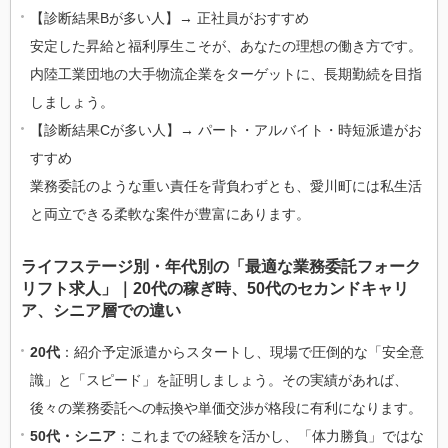
【診断結果Bが多い人】→ 正社員がおすすめ
安定した昇給と福利厚生こそが、あなたの理想の働き方です。
内陸工業団地の大手物流企業をターゲットに、長期勤続を目指
しましょう。
【診断結果Cが多い人】→ パート・アルバイト・時短派遣がお
すすめ
業務委託のような重い責任を背負わずとも、愛川町には私生活
と両立できる柔軟な案件が豊富にあります。
ライフステージ別・年代別の「最適な業務委託フォーク
リフト求人」｜20代の稼ぎ時、50代のセカンドキャリ
ア、シニア層での違い
20代
：紹介予定派遣からスタートし、現場で圧倒的な「安全意
識」と「スピード」を証明しましょう。その実績があれば、
後々の業務委託への転換や単価交渉が格段に有利になります。
50代・シニア
：これまでの経験を活かし、「体力勝負」ではな