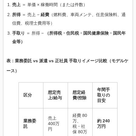
売上
＝ 単価 × 稼働時間（または件数）
所得
＝ 売上 −
経費
（燃料費、車両メンテ、任意保険料、通
信費、税理士費用等）
手取り
＝ 所得 −
（所得税・住民税・国民健康保険・国民年
金等）
表：業務委託 vs 派遣 vs 正社員 手取りイメージ比較（モデルケ
ース）
年間手
想定売
想定経
区分
取りの
上/給与
費/控除
目安
経費 80
売上
業務委
万、
約 240
400万
託
税・社
万円
円
保 80万