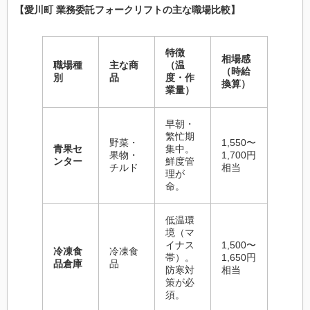
【愛川町 業務委託フォークリフトの主な職場比較】
特徴
相場感
職場種
主な商
（温
（時給
別
品
度・作
換算）
業量）
早朝・
繁忙期
野菜・
1,550〜
青果セ
集中。
果物・
1,700円
ンター
鮮度管
チルド
相当
理が
命。
低温環
境（マ
イナス
1,500〜
冷凍食
冷凍食
帯）。
1,650円
品倉庫
品
防寒対
相当
策が必
須。