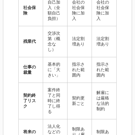
自己加
会社の
会社の
社会保
入（全
社会保
社会保
険
額自己
険に加
険に加
負担）
入
入
交渉次
第（概
法定割
法定割
残業代
念な
増あり
増あり
し）
基本的
指示さ
指示さ
仕事の
に「大
れた範
れた範
裁量
きい」
囲内
囲内
案件終
解雇に
契約終
了と同
契約更
は厳格
了リス
時に終
新ごと
な法的
ク
了し得
制約
る
法人化
制限あ
将来の
などの
制限あ
り（雇