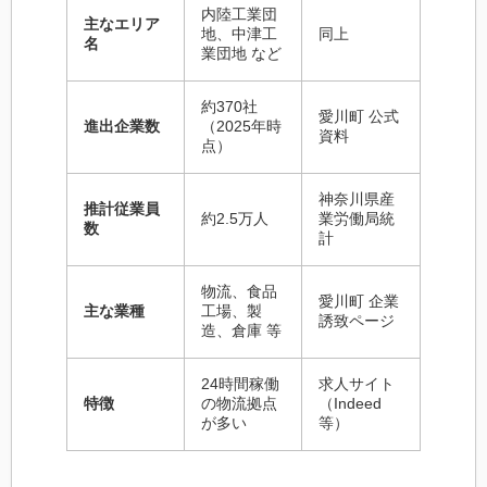
内陸工業団
主なエリア
地、中津工
同上
名
業団地 など
約370社
愛川町 公式
進出企業数
（2025年時
資料
点）
神奈川県産
推計従業員
約2.5万人
業労働局統
数
計
物流、食品
愛川町 企業
主な業種
工場、製
誘致ページ
造、倉庫 等
24時間稼働
求人サイト
特徴
の物流拠点
（Indeed
が多い
等）