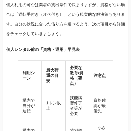
個人利用の可否は業者の貸出条件で決まりますが、資格がない場
合は「運転手付き（オペ付き）」という現実的な解決策もありま
す。自分の状況に合った借り方を選べるよう、次の項目から詳細
をチェックしていきましょう。
個人レンタル前の「資格・運用」早見表
必要な
最大荷
利用シ
教育/資
重の目
注意点
ーン
格（要
安
点）
技能講
構内で
資格確
1トン以
習修了
自分が
認が最
上
者等が
運転
優先
必要
「小さ
構内で
特別教