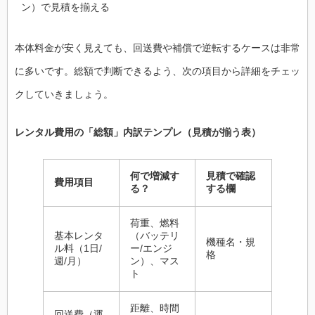
ン）で見積を揃える
本体料金が安く見えても、回送費や補償で逆転するケースは非常
に多いです。総額で判断できるよう、次の項目から詳細をチェッ
クしていきましょう。
レンタル費用の「総額」内訳テンプレ（見積が揃う表）
何で増減す
見積で確認
費用項目
る？
する欄
荷重、燃料
基本レンタ
（バッテリ
機種名・規
ル料（1日/
ー/エンジ
格
週/月）
ン）、マス
ト
距離、時間
回送費（運