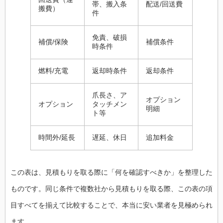
帯、搬入条
配送/回送費
搬費）
件
免責、破損
補償/保険
補償条件
時条件
燃料/充電
返却時条件
返却条件
爪長さ、ア
オプション
オプション
タッチメン
明細
ト等
時間外/延長
遅延、休日
追加料金
この表は、見積もりを取る際に「何を確認すべきか」を整理した
ものです。同じ条件で複数社から見積もりを取る際、この表の項
目すべてを揃えて比較することで、本当に安い業者を見極められ
ます。