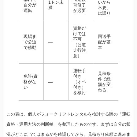
1トン未
いから
自分が
育修了
満
不要」
運転
が必要
は誤り
資格だ
けでは
現場ま
回送手
不可
で公道
配が基
―
（公道
で移動
本
走行注
意）
運転手
見積条
免許/資
付き
件で総
格がな
（オペ
―
額が変
い
付き）
わる
を検討
この表は、個人がフォークリフトレンタルを検討する際の「運転
資格・運用方法の判断軸」を整理したものです。まずは自分の状
況がどこに当てはまるかを確認してから、見積もり依頼に進みま