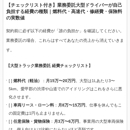
【チェックリスト付き】業務委託大型ドライバーが自己
負担する経費の種類｜燃料代・高速代・修繕費・保険料
の実数値
契約前に必ず以下の経費が「誰の負担か」を確認してください。
業務委託の場合、これらはすべてあなたの売上から消えていきま
す。
【大型トラック業務委託 経費チェックリスト】
[ ]
燃料代（軽油）
：
月15万〜20万円
。大型は1Lあたり3〜
5km。愛甲郡の渋滞や山道でのアイドリングはこれをさらに悪
化させます。
[ ]
車両リース・ローン料
：
月8万〜15万円
。仕事を休んでもこ
の固定費は1円も止まりません。
[ ]
任意保険・貨物保険
：
月3万〜6万円
。事業用の大型車両保険
は、個人向けとは比較にならないほど高額です。