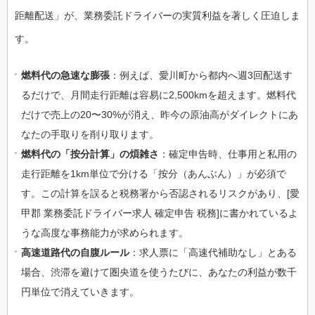
距離配送」が、業務委託ドライバーの実質利益を著しく圧迫しま
す。
燃料代の急速な膨張
：例えば、愛川町から都内へ週3回配送す
るだけで、月間走行距離は容易に2,500kmを超えます。燃料代
だけで売上の20〜30%が消え、昨今の原油高がダイレクトにあ
なたの手取りを削り取ります。
燃料代の「按分計算」の煩雑さ
：確定申告時、仕事用と私用の
走行距離を1km単位で分ける「按分（あんぶん）」が必須で
す。この計算を誤ると税務署から否認されるリスクがあり、[愛
甲郡 業務委託ドライバー求人 確定申告 税務]に書かれているよ
うな高度な事務能力が求められます。
高速道路代の自腹ルール
：求人票に「高速代補助なし」とある
場合、渋滞を避けて圏央道を使うたびに、あなたの利益が数千
円単位で消えていきます。