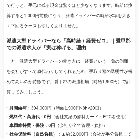
で行うと、手元に残る現金は驚くほど少なくなります。時給に換
算すると1,000円前後になり、派遣ドライバーの時給水準を大き
く下回るケースも珍しくありません。
派遣大型ドライバーなら「高時給＋経費ゼロ」｜愛甲郡
での派遣求人が「実は稼げる」理由
一方、派遣大型ドライバーの働き方は、経費という「負の側面」
を会社がすべて肩代わりしてくれるため、手取り額の透明性が極
めて高いのが特徴です。愛甲郡の派遣相場（時給1,900円）で計
算してみましょう。
月間給与
：304,000円（時給1,900円×8h×20日）
燃料代・高速代
：
0円
（会社支給の燃料カード・ETCを使用）
車両維持費・保険
：
0円
（会社が全て管理・負担）
社会保険料（自己負担）
：▲約32,000円（会社が半分負担して