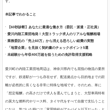
す。
本記事でわかること
【60秒診断】あなたに最適な働き方（委託・派遣・正社員）
愛川内陸工業団地発！大型トラック求人のリアルな報酬相場
業務委託の「売上60万」から消える恐ろしい経費の実態
「地雷企業」を見抜く契約書のチェックポイント5選
未経験から年収400万超を狙うための免許取得支援戦略
愛川町の内陸工業団地周辺は、神奈川県内でも屈指の物流の要所
ですが、鉄道駅が一つも存在せず、配送拠点から目的地までの距
離が必然的に長くなる非常に特殊な地域です。そのため、単に
「想定報酬」の高さだけで求人を選んでしまうと、大型車両特有
の莫大な燃料代やリース料、タイヤ代をすべて自腹で支払うこと
になり、気づいた時には「実質時給がアルバイト以下だった」と