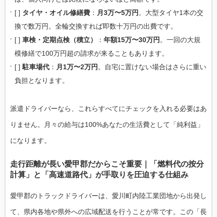
[ ]
タイヤ・オイル修繕費
：
月3万〜5万円
。大型タイヤ1本の交
換で数万円。全輪交換すれば即数十万円の出費です。
[ ]
車検・定期点検（積立）
：
年額15万〜30万円
。一回の大規
模修繕で100万円超の請求が来ることもあります。
[ ]
駐車場代
：
月1万〜2万円
。自宅に置けない場合はさらに重い
負担となります。
派遣ドライバーなら、これらすべてにチェックを入れる必要はあ
りません。月々の給与は100%あなたの生活費として「純利益」
になります。
走行距離が長い愛甲郡だからこそ重要｜「燃料代の按分
計算」と「高速道路代」が手取りを圧迫する仕組み
愛甲郡のトラックドライバーは、愛川町内陸工業団地から出発し
て、県内各地や県外への広域配送を行うことが常です。この「長