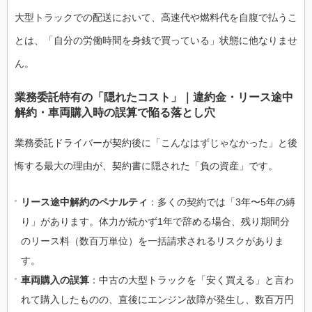
大型トラックでの配送において、高速代や燃料代を自腹で払うこ
とは、「自分の労働時間を身銭で買っている」状態に他なりませ
ん。
業務委託特有の「隠れたコスト」｜違約金・リース途中
解約・車両購入時の誤算で陥る落とし穴
業務委託ドライバーが契約後に「こんなはずじゃなかった」と後
悔する最大の理由が、契約書に隠された「負の資産」です。
リース途中解約のペナルティ
：多くの契約では「3年〜5年の縛
り」があります。体力が続かず1年で辞める場合、残り期間分
のリース料（数百万単位）を一括請求されるリスクがありま
す。
車両購入の誤算
：中古の大型トラックを「安く買える」と言わ
れて購入したものの、直後にエンジン故障が発生し、数百万円