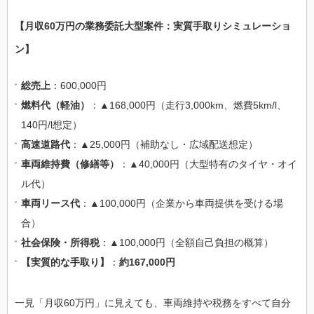
【月収60万円の業務委託大型案件：実質手取りシミュレーショ
ン】
総売上
：600,000円
燃料代（軽油）
：▲168,000円（走行3,000km、燃費5km/l、
140円/l想定）
高速道路代
：▲25,000円（補助なし・広域配送想定）
車両維持費（修繕等）
：▲40,000円（大型特有のタイヤ・オイ
ル代）
車両リース代
：▲100,000円（企業から車両提供を受ける場
合）
社会保険・所得税
：▲100,000円（全額自己負担の概算）
【実質的な手取り】
：
約167,000円
一見「月収60万円」に見えても、車両維持や税務をすべて自分