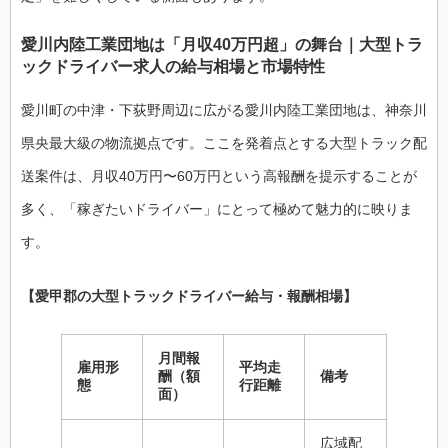
愛川内陸工業団地は「月収40万円超」の舞台｜大型トラ
ックドライバー求人の給与相場と市場特性
愛川町の中津・下荻野周辺に広がる愛川内陸工業団地は、神奈川
県央最大級の物流拠点です。ここを発着点とする大型トラック配
送案件は、月収40万円〜60万円という高報酬を提示することが
多く、「稼ぎたいドライバー」にとって極めて魅力的に映りま
す。
【愛甲郡の大型トラックドライバー給与・報酬相場】
月間報
雇用形
平均走
酬（額
備考
態
行距離
面）
広域配