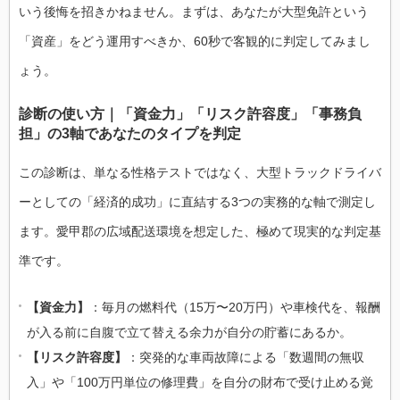
いう後悔を招きかねません。まずは、あなたが大型免許という
「資産」をどう運用すべきか、60秒で客観的に判定してみまし
ょう。
診断の使い方｜「資金力」「リスク許容度」「事務負
担」の3軸であなたのタイプを判定
この診断は、単なる性格テストではなく、大型トラックドライバ
ーとしての「経済的成功」に直結する3つの実務的な軸で測定し
ます。愛甲郡の広域配送環境を想定した、極めて現実的な判定基
準です。
【資金力】
：毎月の燃料代（15万〜20万円）や車検代を、報酬
が入る前に自腹で立て替える余力が自分の貯蓄にあるか。
【リスク許容度】
：突発的な車両故障による「数週間の無収
入」や「100万円単位の修理費」を自分の財布で受け止める覚