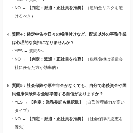
NO →
【判定：派遣・正社員を推奨】
（違約金リスクを避
けるべき）
質問4：確定申告や日々の帳簿付けなど、配送以外の事務作業
は心理的な負担になりませんか？
YES → 質問5へ
NO →
【判定：派遣・正社員を推奨】
（税務負担は派遣会
社に任せた方が効率的）
質問5：社会保険や厚生年金がなくても、自分で老後資金や国
民健康保険料を全額準備する自信がありますか？
YES →
【判定：業務委託も選択肢】
（自己管理能力が高い
タイプ）
NO →
【判定：派遣・正社員を推奨】
（社会保障の恩恵を
優先）