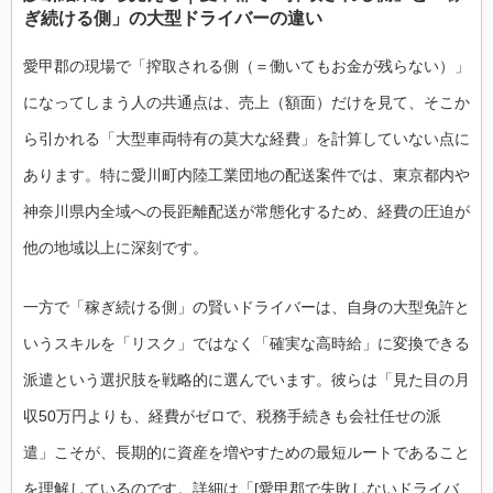
ぎ続ける側」の大型ドライバーの違い
愛甲郡の現場で「搾取される側（＝働いてもお金が残らない）」
になってしまう人の共通点は、売上（額面）だけを見て、そこか
ら引かれる「大型車両特有の莫大な経費」を計算していない点に
あります。特に愛川町内陸工業団地の配送案件では、東京都内や
神奈川県内全域への長距離配送が常態化するため、経費の圧迫が
他の地域以上に深刻です。
一方で「稼ぎ続ける側」の賢いドライバーは、自身の大型免許と
いうスキルを「リスク」ではなく「確実な高時給」に変換できる
派遣という選択肢を戦略的に選んでいます。彼らは「見た目の月
収50万円よりも、経費がゼロで、税務手続きも会社任せの派
遣」こそが、長期的に資産を増やすための最短ルートであること
を理解しているのです。詳細は「[愛甲郡で失敗しないドライバ