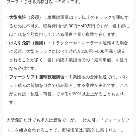
ブーストさせる資格は以下の通りです。
大型免許（必須）
：車両総重量11トン以上のトラックを運転す
るために不可欠。取得費用は約30万〜40万円ですが、愛甲郡に
はこれを全額負担してくれる優良企業が多数存在します。
けん引免許（推奨）
：トラクターやトレーラーを運転する場合
に必須。大型トラックに比べて時給が200円〜500円高く設定
されることが多く、愛川内陸工業団地での「最高単価」を狙う
なら必須です。
フォークリフト運転技能講習
：工業団地の倉庫配送では、パレ
ット積みの荷物を自力で積み降ろしする案件が主流です。これ
があれば「配送＋荷役」で単価が20%以上上がることもありま
す。
大型免許だけでも求人は豊富ですが、「けん引」「フォークリフ
ト」を組み合わせることで、市場価値は飛躍的に高まります。