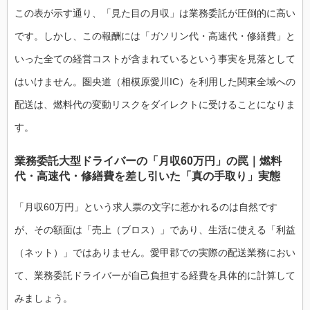
この表が示す通り、「見た目の月収」は業務委託が圧倒的に高い
です。しかし、この報酬には「ガソリン代・高速代・修繕費」と
いった全ての経営コストが含まれているという事実を見落として
はいけません。圏央道（相模原愛川IC）を利用した関東全域への
配送は、燃料代の変動リスクをダイレクトに受けることになりま
す。
業務委託大型ドライバーの「月収60万円」の罠｜燃料
代・高速代・修繕費を差し引いた「真の手取り」実態
「月収60万円」という求人票の文字に惹かれるのは自然です
が、その額面は「売上（ブロス）」であり、生活に使える「利益
（ネット）」ではありません。愛甲郡での実際の配送業務におい
て、業務委託ドライバーが自己負担する経費を具体的に計算して
みましょう。