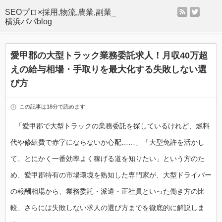
rss
twitter
SEOプロ×採用,物流,農業,副業_
横浜パパblog
愛甲郡の大型トラック業務委託求人！月収40万超
えの給与相場・手取りを最大化する失敗しない選
び方
この記事は18分で読めます
「愛甲郡で大型トラックの業務委託を探しているけれど、燃料
代や修繕費で赤字にならないか心配……」「大型免許を活かし
て、とにかく一番効率よく稼げる道を知りたい」という方のた
め、愛甲郡特有の市場環境を熟知した専門家が、大型ドライバー
の報酬相場から、業務委託・派遣・正社員といった働き方の比
較、さらには失敗しない求人の選び方までを徹底的に解説しま