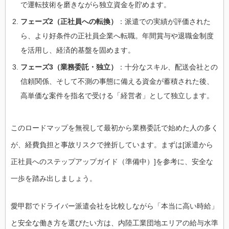
で運転技術を磨きながら独立資金を貯めます。
フェーズ2（正社員への転換）
：派遣での実績が評価された
ら、より好条件の正社員企業へ転職。年間賞与や退職金制度
を活用し、経済的基盤を固めます。
フェーズ3（業務委託・独立）
：十分なスキル、配送会社との
信頼関係、そして不測の事態に備える資金が蓄積された後、
高単価な案件を指名で受ける「経営者」として独立します。
このロードマップを無視して最初から業務委託で始めた人の多く
が、経費負担と事故リスクで挫折しています。まずは[派遣から
正社員へのステップアップガイド（準備中）]を参考に、安全な
一歩を踏み出しましょう。
愛甲郡でドライバー派遣会社を比較しながら「本当に高い時給」
と安全な働き方を選びたい方は、内陸工業団地エリアの給与水準