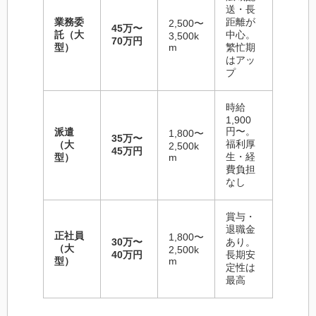
送・長
業務委
距離が
2,500〜
45万〜
託（大
中心。
3,500k
70万円
型）
m
繁忙期
はアッ
プ
時給
1,900
円〜。
派遣
1,800〜
35万〜
福利厚
（大
2,500k
45万円
生・経
型）
m
費負担
なし
賞与・
退職金
正社員
1,800〜
30万〜
あり。
（大
2,500k
40万円
長期安
型）
m
定性は
最高