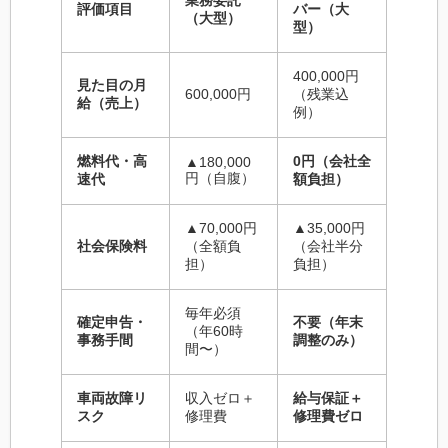
業務委託
評価項目
バー（大
（大型）
型）
400,000円
見た目の月
600,000円
（残業込
給（売上）
例）
燃料代・高
0円（会社全
▲180,000
円（自腹）
速代
額負担）
▲70,000円
▲35,000円
社会保険料
（全額負
（会社半分
担）
負担）
毎年必須
確定申告・
不要（年末
（年60時
事務手間
調整のみ）
間〜）
車両故障リ
収入ゼロ＋
給与保証＋
スク
修理費
修理費ゼロ