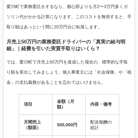
愛川町で業務委託をするなら、都心部よりも月2〜3万円多くガ
ソリン代がかかる計算になります。このコストを無視すると、手
取り額はあっという間に20万円台に転落します。
月売上50万円の業務委託ドライバーの「真実の給与明
細」｜経費を引いた実質手取りはいくら？
では、愛川町で月売上50万円を達成した場合の、標準的な手取
り額を算出してみましょう。個人事業主には「社会保険」や「税
金」の支払義務があることを忘れてはいけません。
金額（月
項目
内容・備考
額）
月間売上
配送報酬の
500,000円
（額面）
総計