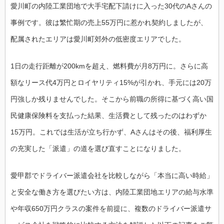
愛川町の内陸工業団地で大手宅配下請けに入った30代のAさんの
事例です。彼は繁忙期の売上55万円に惹かれ契約しましたが、
配属されたエリアは愛川町郊外の低密度エリアでした。
1日の走行距離が200kmを超え、燃料費が月8万円に。さらに高
額なリース代4万円とロイヤリティ15%が引かれ、手元には20万
円強しか残りませんでした。そこから前職の所得に基づく高い国
民健康保険料を支払った結果、生活費として残ったのはわずか
15万円。これでは生活が立ち行かず、Aさんはその後、福利厚生
の充実した「派遣」の道を選び直すことになりました。
愛甲郡でドライバー派遣会社を比較しながら「本当に高い時給」
と安全な働き方を選びたい方は、内陸工業団地エリアの給与水準
や年収650万円クラスの案件を前提に、複数のドライバー派遣サ