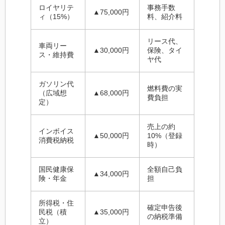
ロイヤリテ
事務手数
▲75,000円
ィ（15%）
料、紹介料
リース代、
車両リー
▲30,000円
保険、タイ
ス・維持費
ヤ代
ガソリン代
燃料費の実
（広域想
▲68,000円
費負担
定）
売上の約
インボイス
▲50,000円
10%（登録
消費税納税
時）
国民健康保
全額自己負
▲34,000円
険・年金
担
所得税・住
確定申告後
民税（積
▲35,000円
の納税準備
立）