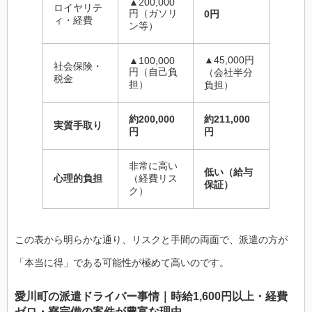
▲200,000
ロイヤリテ
円（ガソリ
0円
ィ・経費
ン等）
▲45,000円
▲100,000
社会保険・
円（自己負
（会社半分
税金
担）
負担）
約200,000
約211,000
実質手取り
円
円
非常に高い
低い（給与
心理的負担
（経費リス
保証）
ク）
この表から明らかな通り、リスクと手間の両面で、派遣の方が
「本当に得」である可能性が極めて高いのです。
愛川町の派遣ドライバー事情｜時給1,600円以上・経費
ゼロ・寮完備の案件が豊富な理由