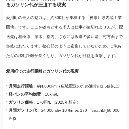
るガソリン代が圧迫する現実
愛川町の最大の魅力は、約500社が集積する「神奈川県内陸工業
団地」です。ここを拠点とする求人は仕事が途切れませんが、配
送先は相模原、厚木、都内、さらには坂道の多い清川村方面まで
多岐にわたります。都心部のように密集していないため、1件あ
たりの移動距離が長くなり、ガソリン代が利益を直撃します。
愛川町での走行距離とガソリン代の現実
月間走行距離
：約4,000km（広域配送のため通常の1.5倍以上）
軽バンの平均燃費
：10km/L
ガソリン価格
：170円/L（2025年想定）
月間ガソリン代
：$4,000 \div 10 \times 170 = \mathbf{68,000
円}$