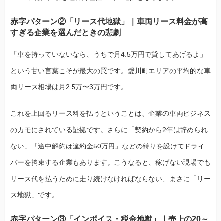
赤字パターン②「リース代地獄」｜車両リース料金が高
すぎる企業を選んだときの悲劇
「車を持っていないなら、うちで月4.5万円で貸してあげるよ」
という甘い言葉こそが最大の罠です。愛川町エリアの平均的な車
両リース相場は月2.5万〜3万円です。
これを上回るリース料を払うということは、企業の車両ビジネス
のカモにされている証拠です。さらに「契約から2年は辞められ
ない」「途中解約は違約金50万円」などの縛りを設けてドライ
バーを拘束する企業もあります。こうなると、稼げない現場でも
リース代を払うために走り続けなければならない、まさに「リー
ス地獄」です。
赤字パターン③「インボイス・税金地獄」｜売上の20～