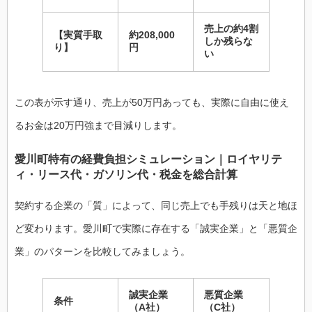
売上の約4割
【実質手取
約208,000
しか残らな
り】
円
い
この表が示す通り、売上が50万円あっても、実際に自由に使え
るお金は20万円強まで目減りします。
愛川町特有の経費負担シミュレーション｜ロイヤリテ
ィ・リース代・ガソリン代・税金を総合計算
契約する企業の「質」によって、同じ売上でも手残りは天と地ほ
ど変わります。愛川町で実際に存在する「誠実企業」と「悪質企
業」のパターンを比較してみましょう。
誠実企業
悪質企業
条件
（A社）
（C社）