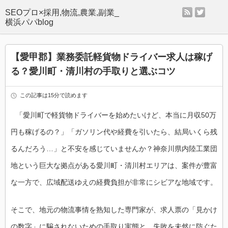
rss
twitter
SEOプロ×採用,物流,農業,副業_
横浜パパblog
【愛甲郡】業務委託軽貨物ドライバー求人は稼げ
る？愛川町・清川村の手取りと選ぶコツ
この記事は15分で読めます
「愛川町で軽貨物ドライバーを始めたいけど、本当に月収50万
円も稼げるの？」「ガソリン代や経費を引いたら、結局いくら残
るんだろう…」と不安を感じていませんか？神奈川県内陸工業団
地という巨大な拠点がある愛川町・清川村エリアは、案件が豊富
な一方で、広域配送ゆえの経費負担が非常にシビアな地域です。
そこで、地元の物流事情を熟知した専門家が、求人票の「見かけ
の数字」に騙されないための手取り実態と、失敗を未然に防ぐた