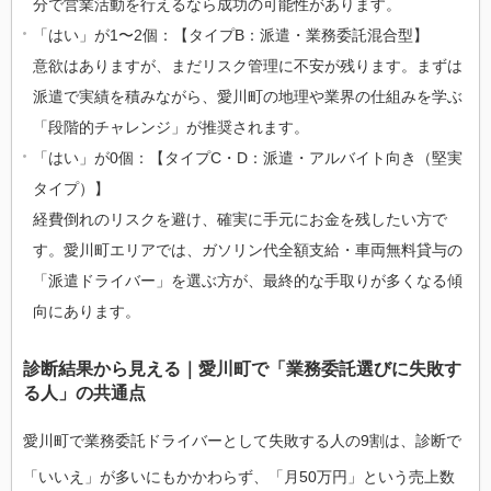
分で営業活動を行えるなら成功の可能性があります。
「はい」が1〜2個：【タイプB：派遣・業務委託混合型】
意欲はありますが、まだリスク管理に不安が残ります。まずは
派遣で実績を積みながら、愛川町の地理や業界の仕組みを学ぶ
「段階的チャレンジ」が推奨されます。
「はい」が0個：【タイプC・D：派遣・アルバイト向き（堅実
タイプ）】
経費倒れのリスクを避け、確実に手元にお金を残したい方で
す。愛川町エリアでは、ガソリン代全額支給・車両無料貸与の
「派遣ドライバー」を選ぶ方が、最終的な手取りが多くなる傾
向にあります。
診断結果から見える｜愛川町で「業務委託選びに失敗す
る人」の共通点
愛川町で業務委託ドライバーとして失敗する人の9割は、診断で
「いいえ」が多いにもかかわらず、「月50万円」という売上数