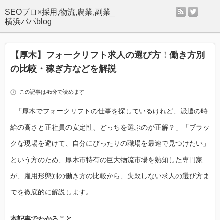
rss
twitter
SEOプロ×採用,物流,農業,副業_
横浜パパblog
【厚木】フォークリフト求人の選び方！働き方別
の比較・稼ぎ方などを解説
この記事は45分で読めます
「厚木でフォークリフトの仕事を探しているけれど、派遣の時
給の高さと正社員の安定性、どっちを選ぶのが正解？」「ブラッ
クな現場を避けて、自分にぴったりの職場を最速で見つけたい」
という方のため、厚木市特有の巨大物流市場を熟知した専門家
が、雇用形態別の働き方の比較から、失敗しない求人の選び方ま
でを徹底的に解説します。
本記事でわかること