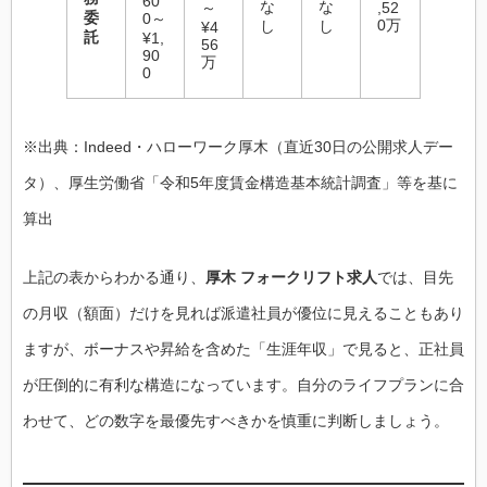
60
な
な
～
,52
委
0～
0万
し
し
¥4
託
¥1,
56
90
万
0
※出典：Indeed・ハローワーク厚木（直近30日の公開求人デー
タ）、厚生労働省「令和5年度賃金構造基本統計調査」等を基に
算出
上記の表からわかる通り、
厚木 フォークリフト求人
では、目先
の月収（額面）だけを見れば派遣社員が優位に見えることもあり
ますが、ボーナスや昇給を含めた「生涯年収」で見ると、正社員
が圧倒的に有利な構造になっています。自分のライフプランに合
わせて、どの数字を最優先すべきかを慎重に判断しましょう。