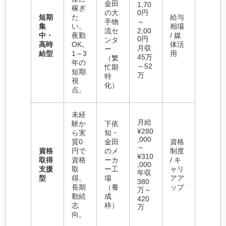
金田
1,70
稼ぎ
の大
0円
短期
た
給与
手物
～
集
い。
相場
流セ
2,00
中・
夜勤
/ 媒
0円
ンタ
高時
OK。
体活
月収
ー
給型
1～3
用
45万
（繁
年の
～52
忙期
短期
万
特
視
化）
点。
未経
月給
験か
下依
¥280
ら実
知・
,000
質0
金田
資格
～
資格
円で
のメ
制度
¥310
取得
資格
ーカ
/ キ
,000
支援
取
ー工
ャリ
年収
型
得。
場
アア
380
長期
（養
ップ
万～
勤続
成
420
志
枠）
万
向。