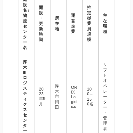
設
開
推
名 /
設
定
物
運
主
・
所
従
流
営
な
更
在
業
セ
企
職
新
地
員
ン
業
種
時
規
タ
期
模
ー
名
厚
リ
木
フ
Ⅲ
ト
ロ
オ
ジ
厚
ペ
OR
ス
20
10
木
レ
IX
テ
23
0～
市
ー
Lo
年9
ィ
15
gist
岡
タ
月
0名
ク
ics
田
ー
ス
・
セ
管
ン
理
タ
者
ー