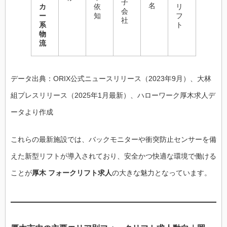
子
名
カ
依
リ
会
ー
知
フ
社
系
ト
物
流
データ出典：ORIX公式ニュースリリース（2023年9月）、大林
組プレスリリース（2025年1月最新）、ハローワーク厚木求人デ
ータより作成
これらの最新施設では、バックモニターや衝突防止センサーを備
えた新型リフトが導入されており、安全かつ快適な環境で働ける
ことが
厚木 フォークリフト求人
の大きな魅力となっています。