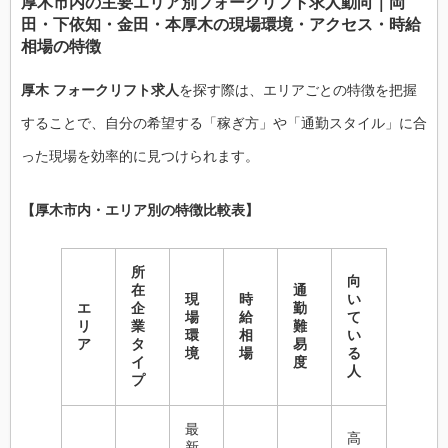
厚木市内の主要エリア別フォークリフト求人動向｜岡
田・下依知・金田・本厚木の現場環境・アクセス・時給
相場の特徴
厚木 フォークリフト求人
を探す際は、エリアごとの特徴を把握
することで、自分の希望する「稼ぎ方」や「通勤スタイル」に合
った現場を効率的に見つけられます。
【厚木市内・エリア別の特徴比較表】
所
向
在
通
現
時
い
エ
企
勤
場
給
て
リ
業
難
環
相
い
ア
タ
易
境
場
る
イ
度
人
プ
最
高
新