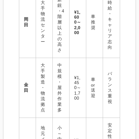
大
時
鋭
手
給
・4
¥1,
物
・
階
車
60
岡
流
キ
層
0～
推
田
セ
ャ
以
2,0
奨
ン
リ
00
上
タ
ア
の
ー
志
高
向
さ
大
中
手
規
バ
製
模
¥1,
ラ
車
造
・
45
金
ン
or
・
屋
0～
送
田
ス
物
外
1,7
迎
重
00
流
作
視
拠
業
点
多
安
地
小
定
元
～
性