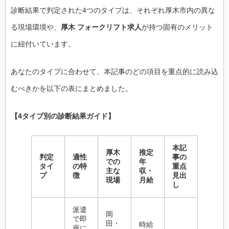
診断結果で判定された4つのタイプは、それぞれ厚木市内の異な
る現場環境や、
厚木 フォークリフト求人
が持つ固有のメリット
に紐付いています。
あなたのタイプに合わせて、本記事のどの項目を重点的に読み込
むべきかを以下の表にまとめました。
【4タイプ別の診断結果ガイド】
本記
厚木
推定
判定
適性
事の
での
年
タイ
の特
重点
主な
収・
プ
徴
見出
現場
月給
し
派遣
岡
で即
田・
時給
座に