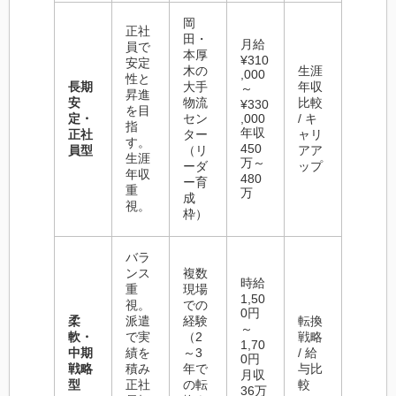
岡
正社
田・
月給
員で
本厚
¥310
安定
木の
生涯
,000
性と
長期
大手
年収
～
昇進
安
物流
比較
¥330
を目
定・
セン
,000
/ キ
指
年収
正社
ター
ャリ
す。
450
員型
（リ
アア
生涯
万～
ーダ
ップ
年収
480
ー育
重
万
成
視。
枠）
バラ
ンス
複数
時給
重
現場
1,50
視。
での
0円
柔
派遣
経験
転換
～
軟・
で実
（2
戦略
1,70
中期
績を
～3
/ 給
0円
戦略
積み
年で
与比
月収
型
正社
の転
較
36万