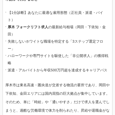
【1分診断】あなたに最適な雇用形態（正社員・派遣・バイ
ト）
厚木 フォークリフト求人
の最新給与相場（岡田・下依知・金
田）
失敗しないホワイトな職場を特定する「3ステップ選定フロ
ー」
ハローワークや専門サイトを駆使した「非公開求人」の獲得戦
略
派遣・アルバイトから年収500万円超を達成するキャリアパス
厚木市は東名高速・圏央道が交差する物流の要所であり、岡田や
下依知、金田エリアには国内屈指の巨大拠点が集中しています。
そのため、単に「時給」や「通いやすさ」だけで求人を選んでし
まうと、過酷な労働環境で体力を削られたり、昇給や退職金がな