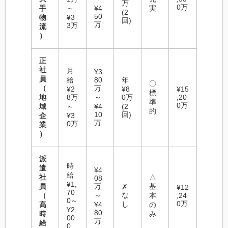
万
0万
手
～
¥4
実
(2
50
物
¥3
回)
万
3万
流
）
正
社
月
¥3
員
給
80
年
〇
（
万
¥2
¥8
¥15
標
地
8万
～
0万
,20
準
0万
域
～
¥4
(2
的
10
回)
企
¥3
万
0万
業
）
派
時
遣
¥4
給
社
△
08
¥1,
員
万
基
✗
¥12
70
な
（
～
本
,24
0～
0万
し
高
¥4
の
¥2,
80
時
み
00
万
給
0