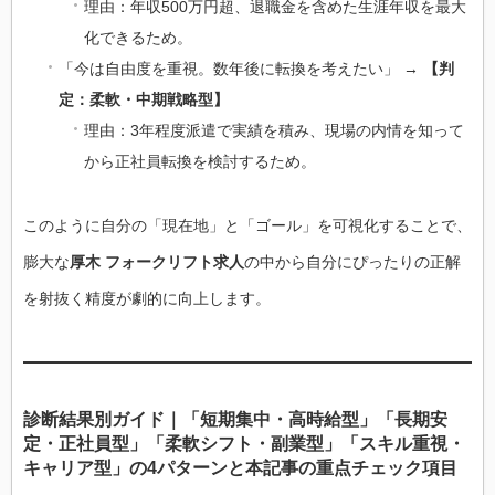
理由：年収500万円超、退職金を含めた生涯年収を最大
化できるため。
「今は自由度を重視。数年後に転換を考えたい」 →
【判
定：柔軟・中期戦略型】
理由：3年程度派遣で実績を積み、現場の内情を知って
から正社員転換を検討するため。
このように自分の「現在地」と「ゴール」を可視化することで、
膨大な
厚木 フォークリフト求人
の中から自分にぴったりの正解
を射抜く精度が劇的に向上します。
診断結果別ガイド｜「短期集中・高時給型」「長期安
定・正社員型」「柔軟シフト・副業型」「スキル重視・
キャリア型」の4パターンと本記事の重点チェック項目