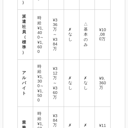
）
派
時
¥3
遣
給
△
36
社
¥1,
万
基
✗
¥10
員
40
な
～
本
,08
（
0～
0万
し
¥3
の
標
¥1,
84
み
60
準
万
0
）
時
¥3
給
ア
12
¥1,
ル
万
✗
✗
¥9,
30
な
な
バ
～
360
0～
万
し
し
イ
¥3
¥1,
60
ト
50
万
0
時
¥3
給
84
業
¥1,
万
✗
✗
¥11
務