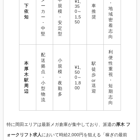
メ
中
¥1,
・
下
ー
規
車
35
地
依
カ
模
0～
推
域
知
ー
・
1,5
奨
密
50
・
安
着
中
定
志
堅
型
向
利
配
便
送
小
本
性
駅
拠
規
¥1,
厚
重
徒
点
模
50
木
視
歩
・
・
0～
駅
・
or
小
夜
1,8
送
周
短
00
型
勤
迎
辺
期
物
多
志
流
向
特に岡田エリアは最新メガ倉庫が集中しており、派遣の
厚木 フ
ォークリフト求人
において時給2,000円を狙える「稼ぎの最前