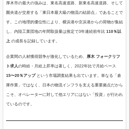
厚木市の最大の強みは、東名高速道路、新東名高速道路、そして
圏央道が交差する「東日本最大級の物流の結節点」であることで
す。この地理的優位性により、横浜港や京浜港からの荷物が集結
し、内陸工業団地の年間取扱量は推定で3年連続前年比
110％以
上
の成長を記録しています。
企業間の人材獲得競争が激化しているため、
厚木 フォークリフ
ト求人
の時給・月給上昇率は著しく、2022年比で月給ベース
15〜20％アップ
という市場調査結果も出ています。単なる「倉
庫作業」ではなく、日本の物流インフラを支える重要拠点だから
こそ、オペレーターに対して他エリアにはない「投資」が行われ
ているのです。