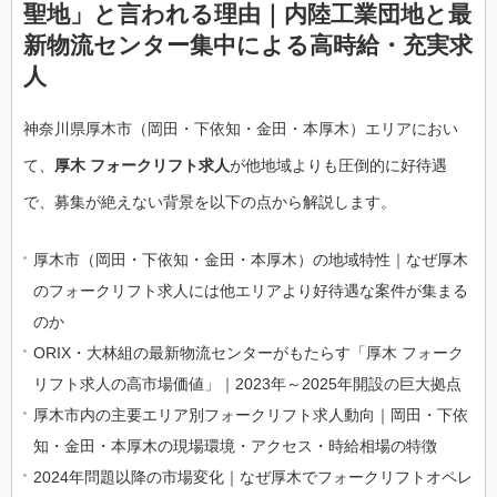
聖地」と言われる理由｜内陸工業団地と最
新物流センター集中による高時給・充実求
人
神奈川県厚木市（岡田・下依知・金田・本厚木）エリアにおい
て、
厚木 フォークリフト求人
が他地域よりも圧倒的に好待遇
で、募集が絶えない背景を以下の点から解説します。
厚木市（岡田・下依知・金田・本厚木）の地域特性｜なぜ厚木
のフォークリフト求人には他エリアより好待遇な案件が集まる
のか
ORIX・大林組の最新物流センターがもたらす「厚木 フォーク
リフト求人の高市場価値」｜2023年～2025年開設の巨大拠点
厚木市内の主要エリア別フォークリフト求人動向｜岡田・下依
知・金田・本厚木の現場環境・アクセス・時給相場の特徴
2024年問題以降の市場変化｜なぜ厚木でフォークリフトオペレ