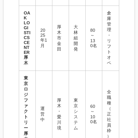
OA
倉
K
庫
LO
管
厚
大
GI
理
20
80
木
林
STI
25
～
・
CS
市
組
年1
13
リ
CE
金
開
月
0名
フ
NT
田
発
ト
ER
厚
オ
木
ペ
東
京
ロ
全
ジ
職
フ
厚
東
種
ァ
木
京
60
運
（
ク
・
シ
～
営
正
ト
愛
ス
10
中
社
0名
リ
川
テ
員
ー
境
ム
枠
厚
）