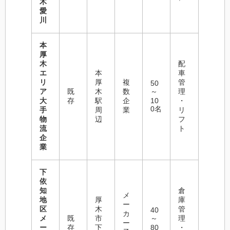
木
愛
川
本
厚
木
配
エ
本
車
リ
厚
複
管
50
ア
既
木
数
～
理
大
存
駅
企
10
・
0名
手
周
業
リ
物
辺
フ
流
ト
企
業
下
依
知
倉
メ
地
厚
庫
ー
区
木
管
40
カ
メ
既
市
～
理
ー
ー
存
下
80
・