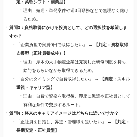
定：柔軟シフト・副業型】
理由：短期・単発案件や週3日勤務などで無理なく働け
るため。
質問3：資格取得にかける投資として、どの選択肢を希望しま
すか？
「企業負担で実質0円で取得したい」 →
【判定：資格取得
支援型（正社員養成枠）】
理由：厚木の大手物流企業は充実した研修制度を持ち、
給与をもらいながら取得できるため。
「自分のタイミングで自費取得したい」 →
【判定：スキル
重視・キャリア型】
理由：自費で資格を取得後、即座に派遣や正社員として
有利な条件で交渉するルート。
質問4：将来のキャリアイメージはどちらに近いですか？
「正社員を目指し、昇進・管理職を狙いたい」 →
【判定：
長期安定・正社員型】