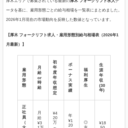
厚木エリアで募集されている最新の
厚木 フォークリフト求人
デ
ータを基に、雇用形態ごとの給与相場を一覧表にまとめました。
2026年1月現在の市場動向を反映した数値となっています。
【厚木 フォークリフト求人・雇用形態別給与相場表（2026年1
月最新）】
初
ボ
生
年
月
雇
ー
福
涯
度
給
用
ナ
利
年
年
or
形
ス
厚
収
時
収
態
実
生
(30
給
想
年)
績
定
正
社
月
¥4
年
員
給
20
¥1
（
万
◎
¥3
¥18
20
大
1万
～
充
,50