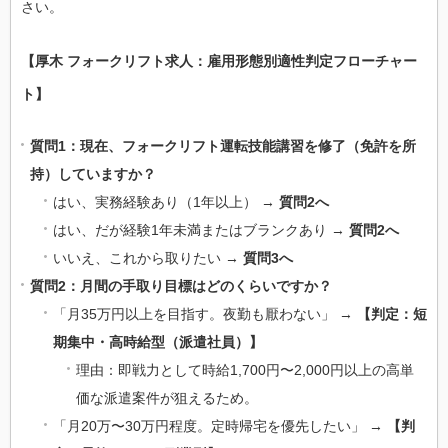
さい。
【厚木 フォークリフト求人：雇用形態別適性判定フローチャー
ト】
質問1：現在、フォークリフト運転技能講習を修了（免許を所
持）していますか？
はい、実務経験あり（1年以上） →
質問2へ
はい、だが経験1年未満またはブランクあり →
質問2へ
いいえ、これから取りたい →
質問3へ
質問2：月間の手取り目標はどのくらいですか？
「月35万円以上を目指す。夜勤も厭わない」 →
【判定：短
期集中・高時給型（派遣社員）】
理由：即戦力として時給1,700円〜2,000円以上の高単
価な派遣案件が狙えるため。
「月20万〜30万円程度。定時帰宅を優先したい」 →
【判