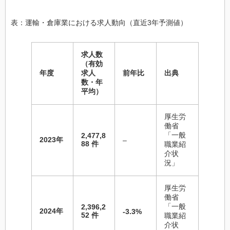
表：運輸・倉庫業における求人動向（直近3年予測値）
求人数
（有効
年度
求人
前年比
出典
数・年
平均）
厚生労
働省
「一般
2,477,8
2023年
–
88 件
職業紹
介状
況」
厚生労
働省
「一般
2,396,2
2024年
-3.3%
52 件
職業紹
介状