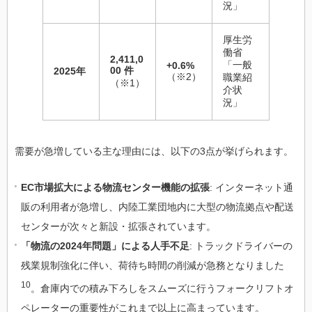
況」
厚生労
働省
2,411,0
「一般
+0.6%
00 件
2025年
（※2）
職業紹
（※1）
介状
況」
需要が急増している主な理由には、以下の3点が挙げられます。
EC市場拡大による物流センター機能の拡張
: インターネット通
販の利用者が急増し、内陸工業団地内に大型の物流拠点や配送
センターが次々と新設・拡張されています。
「物流の2024年問題」による人手不足
: トラックドライバーの
残業規制強化に伴い、荷待ち時間の削減が急務となりました
10
。倉庫内での積み下ろしをスムーズに行うフォークリフトオ
ペレーターの重要性がこれまで以上に高まっています。