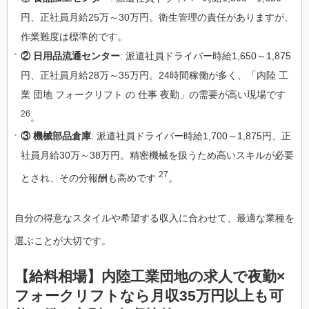
円、正社員月給25万～30万円。衛生管理の責任がありますが、
作業難度は標準的です。
② 日用品流通センター
: 派遣社員ドライバー時給1,650～1,875
円、正社員月給28万～35万円。24時間稼働が多く、「内陸 工
業 団地 フォークリフト の 仕事 夜勤」の需要が高い現場です
26
。
③ 機械部品倉庫
: 派遣社員ドライバー時給1,700～1,875円、正
社員月給30万～38万円。精密機械を扱うため高いスキルが必要
27
とされ、その分報酬も高めです
。
自分の得意なスタイルや希望する収入に合わせて、最適な業種を
選ぶことが大切です。
【給料相場】内陸工業団地の求人で夜勤×
フォークリフトなら月収35万円以上も可