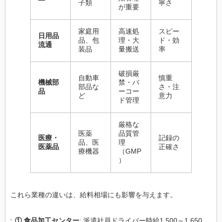
子類
寧さ
が重要
家庭用
高速処
スピー
日用品
品、包
理・大
ド・効
流通
装品
量搬送
率
破損厳
自動車
慎重
機械部
禁・バ
部品な
さ・注
品
ーコー
ど
意力
ド管理
厳格な
医薬
品質管
医療・
記録の
品、医
理
医薬品
正確さ
療機器
（GMP
）
これら業種の違いは、給料相場にも影響を与えます。
① 食品加工センター
: 派遣社員ドライバー時給1,500～1,650