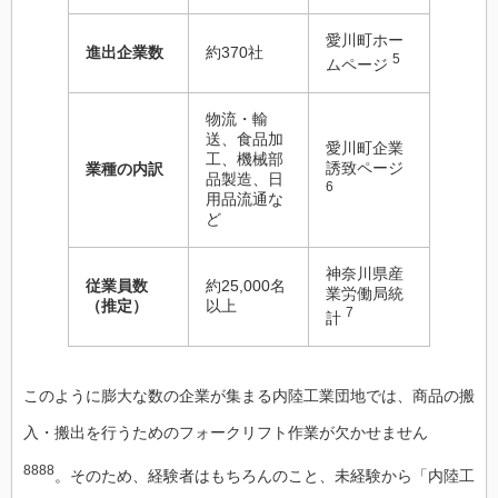
愛川町ホー
進出企業数
約370社
5
ムページ
物流・輸
送、食品加
愛川町企業
工、機械部
誘致ページ
業種の内訳
品製造、日
6
用品流通な
ど
神奈川県産
従業員数
約25,000名
業労働局統
（推定）
以上
7
計
このように膨大な数の企業が集まる内陸工業団地では、商品の搬
入・搬出を行うためのフォークリフト作業が欠かせません
8888
。そのため、経験者はもちろんのこと、未経験から「内陸工