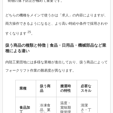
荷物の落下防止が極めて重要です。
どちらの機種をメインで使うかは「求人」の内容によりますが、
両方操作できるようになると、より高い時給や条件で採用されや
25
すくなります
。
扱う商品の種類と特徴｜食品・日用品・機械部品など業
種による違い
内陸工業団地には多様な業種が進出しており、扱う商品によって
フォークリフト作業の難易度が異なります。
扱う商
搬運時
必要な
業種
品
の特性
スキル
温度・
冷凍食
清潔
食品加
賞味期
品、菓
さ・丁
工
限管理