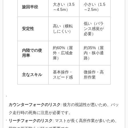
大きい（3.5
小さい（1.5
旋回半径
～4.5m）
～2.5m）
低い（バラ
高い（横転
安定性
ンス感覚が
しにくい）
必要）
約60%（屋
約35%（屋
内陸での使
外・広域倉
内・狭小通
用率
庫）
路）
基本操作・
微操作・高
主なスキル
スピード感
所作業
カウンターフォークのリスク
: 後方の視認性が悪いため、バッ
ク走行時の死角に注意が必要です。
リーチフォークのリスク
: マストが長く高所作業が多いため、