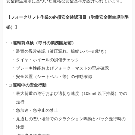
安全衛生規則に基づいた厳格な安全基準が設けられています。
【フォークリフト作業の必須安全確認項目（労働安全衛生規則準
拠）】
□ 運転前点検（毎日の業務開始前）
装置の異常確認（液圧漏れ、操縦レバーの動き）
タイヤ・ホイールの損傷チェック
ブレーキ性能およびフォーク・マストの歪み確認
安全装置（シートベルト等）の作動確認
□ 運転中の安全行動
最大荷重の遵守および適切な速度（10km/h以下推奨）での
走行
急加速・急停止の禁止
見通しの悪い場所でのクラクション鳴動とバック走行時の
注意