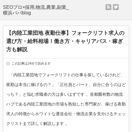
rss
twitter
SEOプロ×採用,物流,農業,副業_
横浜パパblog
【内陸工業団地 夜勤仕事】フォークリフト求人の
選び方・給料相場！働き方・キャリアパス・稼ぎ
方も解説
この記事は24分で読めます
「内陸工業団地でフォークリフトの仕事を探しているけれど、
夜勤は本当に稼げるの？」「正社員とパート、自分に合うのはど
っち？」と悩む求職者の方は多いはずです 。首都圏有数の物流
ハブである内陸工業団地の市場を熟知した専門家が、稼げる夜勤
求人の特徴からホワイトな運送会社・物流企業を見分けるチェッ
クリストまで詳しく解説します 。