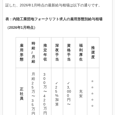
証した、2026年1月時点の最新給与相場は以下の通りです。
表：内陸工業団地フォークリフト求人の雇用形態別給与相場
（2026年1月時点）
時
雇
推
深
資
福
推
給
用
定
夜
格
利
奨
/
形
年
手
手
厚
月
度
態
収
当
当
生
給
月
3
給
0
⭐
0
2
✓
✓
万
5
2
3,
⭐
正
万
〜
5
00
充
⭐
社
%
0
〜
4
実
員
加
円
⭐
2
3
0
算
〜
5
⭐
万
万
円
円