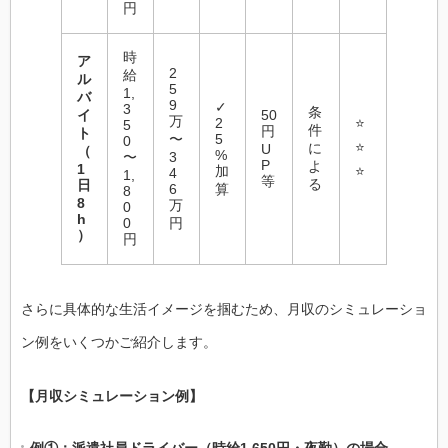
円
時
ア
2
給
ル
5
1,
バ
9
✓
3
条
イ
50
万
2
⭐
5
件
円
ト
〜
5
0
⭐
に
U
（
%
〜
3
P
よ
1
加
⭐
4
1,
等
る
日
6
算
8
8
万
0
h
0
円
）
円
さらに具体的な生活イメージを掴むため、月収のシミュレーショ
ン例をいくつかご紹介します。
【月収シミュレーション例】
例①：派遣社員ドライバー（時給1,650円・夜勤）の場合