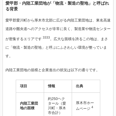
愛甲郡・内陸工業団地が「物流・製造の聖地」と呼ばれ
る背景
愛甲郡愛川町から厚木市北部に広がる内陸工業団地は、東名高速
道路や圏央道へのアクセスが非常に良く、製造業や物流センター
3333
が密集するエリアです
。広大な面積を誇るこの地は、まさ
に「物流・製造の聖地」と呼ぶにふさわしい環境が整っていま
す。
内陸工業団地の規模と企業進出の状況は以下の通りです。
項目
情報
出典
約250ヘク
厚木市ホー
内陸工業団
タール（愛
4
地の面積
川町・厚木
ムページ
市合計）