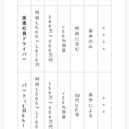
時
2
給
派
8
1,
遣
8
✓
5
⭐
社
時
万
基
5
0
員
給
⭐
〜
0
本
0
ド
に
%
〜
3
の
⭐
ラ
含
加
6
1,
み
⭐
イ
む
0
算
8
バ
万
7
ー
5
円
円
時
1
給
パ
5
1,
ー
6
✓
3
条
ト
50
万
2
⭐
0
件
円
（
〜
5
0
⭐
に
U
1
%
〜
2
P
よ
日
加
⭐
0
1,
等
る
5
4
算
7
h
万
0
）
0
円