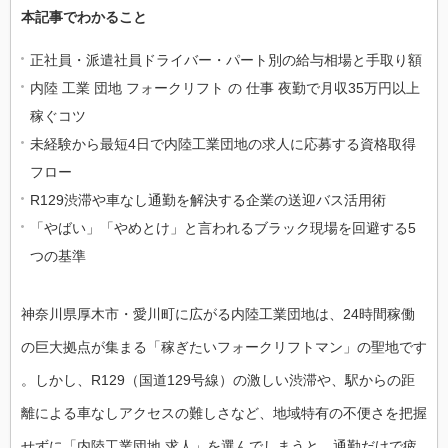
本記事でわかること
正社員・派遣社員ドライバー・パート別の給与相場と手取り額
内陸 工業 団地 フォークリフト の 仕事 夜勤で月収35万円以上
稼ぐコツ
未経験から最短4日で内陸工業団地の求人に応募する資格取得
フロー
R129渋滞や車なし通勤を解決する企業の送迎バス活用術
「やばい」「やめとけ」と言われるブラック現場を回避する5
つの基準
神奈川県厚木市・愛川町に広がる内陸工業団地は、24時間稼働
の巨大拠点が集まる「稼ぎたいフォークリフトマン」の聖地です
。しかし、R129（国道129号線）の激しい渋滞や、駅からの距
離による車なしアクセスの難しさなど、地域特有の不便さを把握
せずに「内陸工業団地 求人」を選んでしまうと、通勤だけで疲