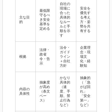
自社の
現場に
安全を
最低限
合った
優先す
守るべ
主な目
具体的
る考え
き安全
的
なルー
方・姿
基準を
ルと手
勢を共
定める
順を示
有する
す
法令・
企業理
法律・
ガイド
念・現
政省
根拠
ライン
場文
令・告
＋自社
化・経
示
方針
験知
かなり
抽象的
抽象度
具体的
（「急
が高め
（速
がば回
内容の
（条文
度、手
れ」
具体性
ベー
順、禁
「安全
ス）
止行為
第一」
など）
など）