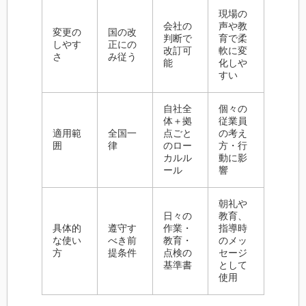
現場の
会社の
声や教
変更の
国の改
判断で
育で柔
しやす
正にの
改訂可
軟に変
さ
み従う
能
化しや
すい
自社全
個々の
体＋拠
従業員
適用範
全国一
点ごと
の考え
囲
律
のロー
方・行
カルル
動に影
ール
響
朝礼や
日々の
教育、
具体的
遵守す
作業・
指導時
な使い
べき前
教育・
のメッ
方
提条件
点検の
セージ
基準書
として
使用