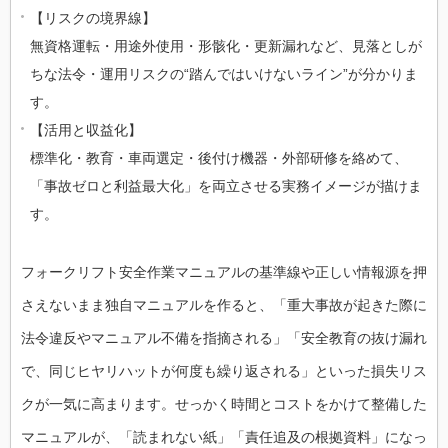
【リスクの境界線】
無資格運転・用途外使用・形骸化・更新漏れなど、見落としが
ちな法令・運用リスクの“踏んではいけないライン”が分かりま
す。
【活用と収益化】
標準化・教育・車両選定・後付け機器・外部研修を絡めて、
「事故ゼロと利益最大化」を両立させる実務イメージが描けま
す。
フォークリフト安全作業マニュアルの基準線や正しい情報源を押
さえないまま独自マニュアルを作ると、「重大事故が起きた際に
法令違反やマニュアル不備を指摘される」「安全教育の抜け漏れ
で、同じヒヤリハットが何度も繰り返される」といった損失リス
クが一気に高まります。せっかく時間とコストをかけて整備した
マニュアルが、「読まれない紙」「責任追及の根拠資料」になっ