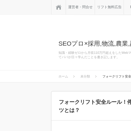
ホーム
運営者・問合せ
リフト無料広告
SEOプロ×採用,物流,農業,
知識・経験ゼロから月収110万円超えをしたWe
てパパが日々学んだことを書き記します。
ホーム
未分類
フォークリフト安
フォークリフト安全ルール！
ツとは？