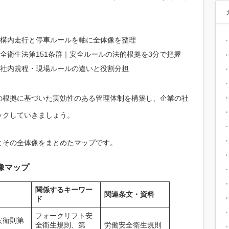
構内走行と停車ルールを軸に全体像を整理
全衛生法第151条群｜安全ルールの法的根拠を3分で把握
社内規程・現場ルールの違いと役割分担
の根拠に基づいた実効性のある管理体制を構築し、企業の社
ックしていきましょう。
とその全体像をまとめたマップです。
像マップ
関係するキーワー
関連条文・資料
ド
フォークリフト安
安衛則第
全衛生規則、第
労働安全衛生規則