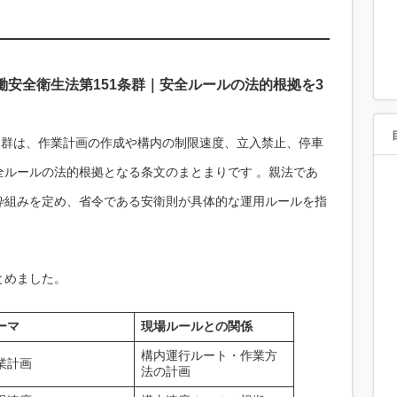
安全衛生法第151条群｜安全ルールの法的根拠を3
1条群は、作業計画の作成や構内の制限速度、立入禁止、停車
全ルールの法的根拠となる条文のまとまりです 。親法であ
枠組みを定め、省令である安衛則が具体的な運用ルールを指
とめました。
ーマ
現場ルールとの関係
構内運行ルート・作業方
業計画
法の計画