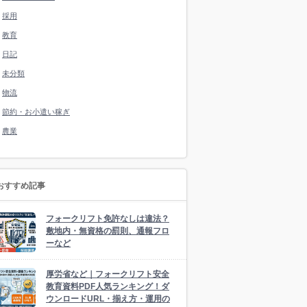
採用
教育
日記
未分類
物流
節約・お小遣い稼ぎ
農業
おすすめ記事
フォークリフト免許なしは違法？
敷地内・無資格の罰則、通報フロ
ーなど
厚労省など｜フォークリフト安全
教育資料PDF人気ランキング！ダ
ウンロードURL・揃え方・運用の