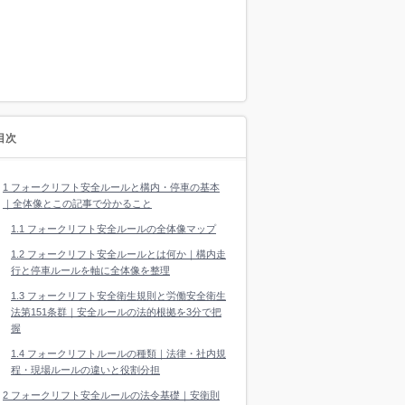
目次
1
フォークリフト安全ルールと構内・停車の基本
｜全体像とこの記事で分かること
1.1
フォークリフト安全ルールの全体像マップ
1.2
フォークリフト安全ルールとは何か｜構内走
行と停車ルールを軸に全体像を整理
1.3
フォークリフト安全衛生規則と労働安全衛生
法第151条群｜安全ルールの法的根拠を3分で把
握
1.4
フォークリフトルールの種類｜法律・社内規
程・現場ルールの違いと役割分担
2
フォークリフト安全ルールの法令基礎｜安衛則