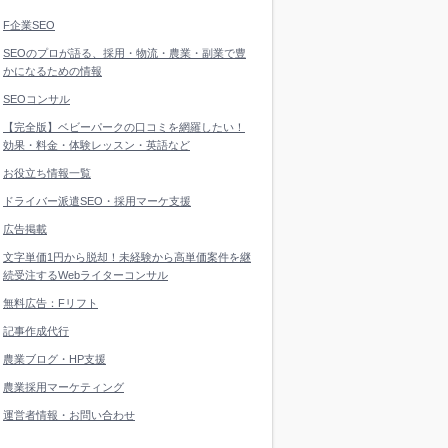
F企業SEO
SEOのプロが語る、採用・物流・農業・副業で豊
かになるための情報
SEOコンサル
【完全版】ベビーパークの口コミを網羅したい！
効果・料金・体験レッスン・英語など
お役立ち情報一覧
ドライバー派遣SEO・採用マーケ支援
広告掲載
文字単価1円から脱却！未経験から高単価案件を継
続受注するWebライターコンサル
無料広告：Fリフト
記事作成代行
農業ブログ・HP支援
農業採用マーケティング
運営者情報・お問い合わせ