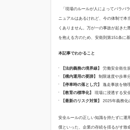
「現場のルールが人によってバラバ
ニュアルはあるけれど、今の体制で本
くありません。万が一の事故が起きた
を抱える方のため、安衛則第151条に
本記事でわかること
【法的義務の境界線】
労働安全衛生規
【構内運用の要諦】
制限速度や歩車
【停車時の落とし穴】
逸走事故を物
【教育の標準化】
現場に浸透する安
【最新のリスク対策】
2025年義務
安全ルールの正しい知識を持たずに運
償といった、企業の存続を揺るがす致