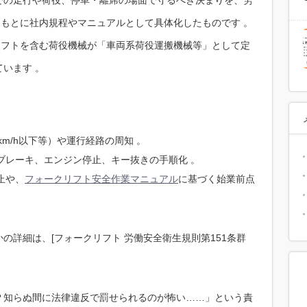
をもとに社内規程やマニュアルとして具体化したものです 。
リフトを含む荷役機械が「車両系荷役運搬機械等」として定
います 。
0km/h以下等）や運行経路の周知 。
、ブレーキ、エンジン停止、キー抜きの手順化 。
止や、
フォークリフト安全作業マニュアル
に基づく始業前点
の詳細は、[フォークリフト 労働安全衛生規則第151条群
？知らぬ間に法律違反で罰せられるのが怖い……」という責