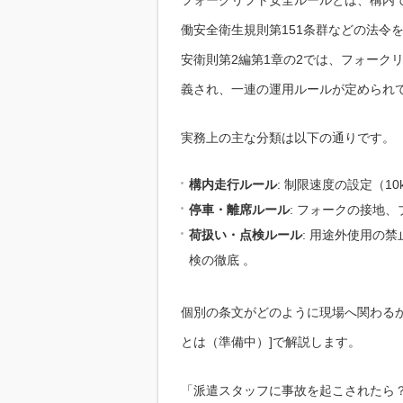
働安全衛生規則第151条群などの法令
安衛則第2編第1章の2では、フォーク
義され、一連の運用ルールが定められて
実務上の主な分類は以下の通りです。
構内走行ルール
: 制限速度の設定（1
停車・離席ルール
: フォークの接地
荷扱い・点検ルール
: 用途外使用の禁
検の徹底 。
個別の条文がどのように現場へ関わるか
とは（準備中）]で解説します。
「派遣スタッフに事故を起こされたら