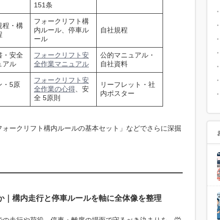
151条
フォークリフト構
規程・構
内ルール、停車ル
自社規程
程
ール
書・安全
フォークリフト安
公的マニュアル・
ュアル
全作業マニュアル
自社資料
フォークリフト安
ン・5原
リーフレット・社
全作業の心得
、安
内ポスター
全 5原則
フォークリフト構内ルールの基本セット」などでさらに深掘
か｜構内走行と停車ルールを軸に全体像を整理
での走行や荷役、停車・離席の場面で守るべき決まりを、労