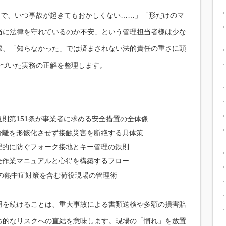
ラで、いつ事故が起きてもおかしくない……」「形だけのマ
当に法律を守れているのか不安」という管理担当者様は少な
際、「知らなかった」では済まされない法的責任の重さに頭
基づいた実務の正解を整理します。
則第151条が事業者に求める安全措置の全体像
分離を形骸化させず接触災害を断絶する具体策
理的に防ぐフォーク接地とキー管理の鉄則
全作業マニュアルと心得を構築するフロー
化の熱中症対策を含む荷役現場の管理術
用を続けることは、重大事故による書類送検や多額の損害賠
命的なリスクへの直結を意味します。現場の「慣れ」を放置