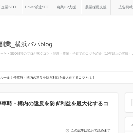
F企業SEO
Driver派遣SEO
農業HP支援
農業採用支援
広告掲載
副業_横浜パパblog
bマーケ・SEO対策のプロが稼ぐコツ・健康・農業・子育てのコツを紹介（10年以上の実績
全ルール！停車時・構内の違反を防ぎ利益を最大化するコツとは？
停車時・構内の違反を防ぎ利益を最大化するコ
この記事は51分で読めます