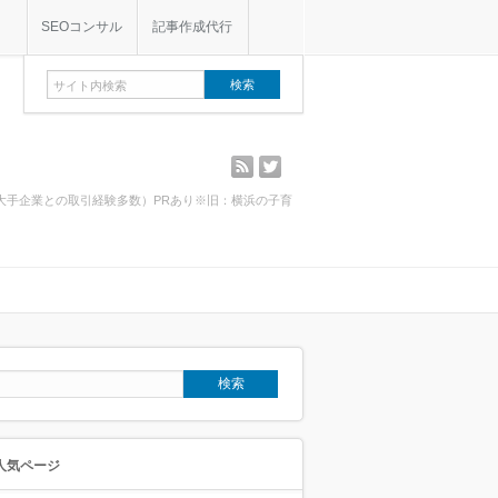
SEOコンサル
記事作成代行
rss
twitter
・大手企業との取引経験多数）PRあり※旧：横浜の子育
人気ページ