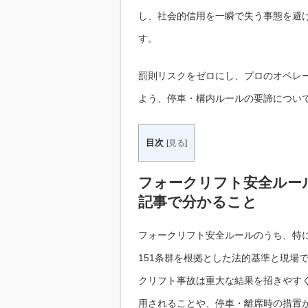
し、社会的信用を一瞬で失う事態を避
す。
罰則リスクをゼロにし、プロのオペレ
よう、停車・構内ルールの要諦につい
目次
[
見る
]
フォークリフト安全ルー
記事で分かること
フォークリフト安全ルールのうち、特
151条群を根拠とした法的基準と現場
クリフト事故は重大な結果を招きやすく
用されることや、停車・離席時の措置