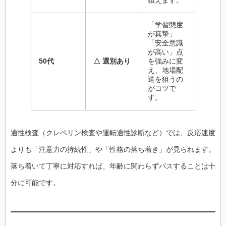
「学習態度
が真摯」
「安全意識
が高い」点
50代
△ 選別あり
を強みに変
え、地場配
送を狙うの
がコツで
す。
適性検査（クレペリン検査や運転適性診断など）では、反応速度
よりも「注意力の持続性」や「性格の落ち着き」が見られます。
落ち着いて丁寧に対応すれば、年齢に関わらずパスすることは十
分に可能です。