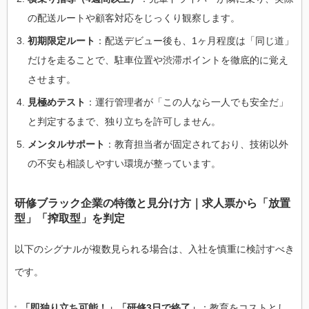
の配送ルートや顧客対応をじっくり観察します。
初期限定ルート
：配送デビュー後も、1ヶ月程度は「同じ道」
だけを走ることで、駐車位置や渋滞ポイントを徹底的に覚え
させます。
見極めテスト
：運行管理者が「この人なら一人でも安全だ」
と判定するまで、独り立ちを許可しません。
メンタルサポート
：教育担当者が固定されており、技術以外
の不安も相談しやすい環境が整っています。
研修ブラック企業の特徴と見分け方｜求人票から「放置
型」「搾取型」を判定
以下のシグナルが複数見られる場合は、入社を慎重に検討すべき
です。
「即独り立ち可能！」「研修3日で終了」
：教育をコストとし