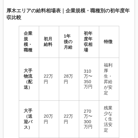
厚木エリアの給料相場表｜企業規模・職種別の初年度年
収比較
企業
初年
1年
規
初月
度年
後の
特徴
模・
給料
収相
月給
職種
場
福利
大手
厚
310
物流
22万
28万
万〜
生・
（配
円
円
350
昇給
万円
送）
が安
定
残業
大手
270
少な
（送
20万
22万
万〜
く生
迎バ
円
円
300
活安
万円
ス）
定