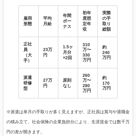
初年
実際
年間
雇用
平均
度想
の手
ボー
形態
月給
定年
取り
ナス
収
総額
正社
310
1.5ヶ
約
員
23万
万〜
月分
240
（大
円
330
万円
×2回
万円
手）
260
派遣
約
27万
原則
万〜
研修
170
円
なし
280
万円
型
万円
※派遣は単月の手取りが多く見えますが、正社員は賞与や退職金
の積み立て、社会保険の企業負担分により、生涯賃金では数千万
円の差が開きます。