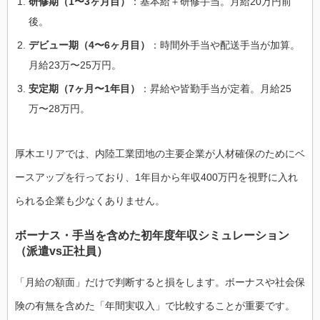
研修期（1〜3ヶ月目）
：基本給＋研修手当。月給20万円前
後。
デビュー期（4〜6ヶ月目）
：時間外手当や配送手当が加算。
月給23万〜25万円。
安定期（7ヶ月〜1年目）
：昇給や皆勤手当が定着。月給25
万〜28万円。
厚木エリアでは、内陸工業団地の主要企業が人材確保のためにベ
ースアップを行っており、1年目から年収400万円を視野に入れ
られる企業も少なくありません。
ボーナス・手当を含めた初年度年収シミュレーション
（派遣vs正社員）
「月給の額面」だけで判断すると損をします。ボーナスや社会保
険の有無を含めた「年間実収入」で比較することが重要です。