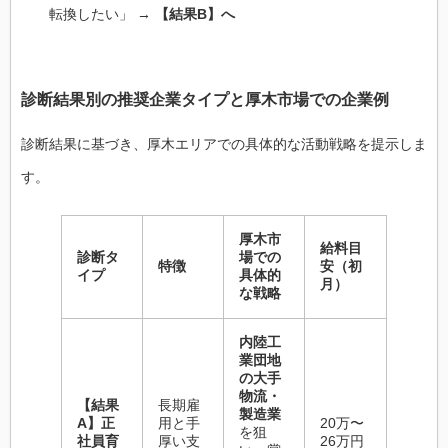
転換したい」 →
【結果B】へ
診断結果別の推奨企業タイプと厚木市場での企業例
診断結果に基づき、厚木エリアでの具体的な活動戦略を提示しま
す。
厚木市
給料目
診断タ
場での
特徴
安（初
イプ
具体的
月）
な戦略
内陸工
業団地
の大手
物流・
【結果
長期雇
製造業
A】正
用と手
20万〜
を狙
社員育
厚い支
26万円