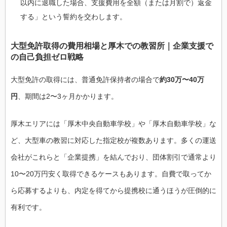
以内に退職した場合、支援費用を全額（または月割で）返金
する」という誓約を交わします。
大型免許取得の費用相場と厚木での教習所｜企業支援で
の自己負担ゼロ戦略
大型免許の取得には、普通免許保持者の場合で
約30万〜40万
円
、期間は2〜3ヶ月かかります。
厚木エリアには「厚木中央自動車学校」や「厚木自動車学校」な
ど、大型車の教習に対応した指定校が複数あります。多くの運送
会社がこれらと「企業提携」を結んでおり、団体割引で通常より
10〜20万円安く取得できるケースもあります。自費で取ってか
ら応募するよりも、内定を得てから提携校に通うほうが圧倒的に
有利です。