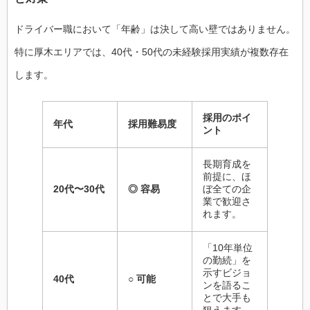
ドライバー職において「年齢」は決して高い壁ではありません。
特に厚木エリアでは、40代・50代の未経験採用実績が複数存在
します。
採用のポイ
年代
採用難易度
ント
長期育成を
前提に、ほ
20代〜30代
◎ 容易
ぼ全ての企
業で歓迎さ
れます。
「10年単位
の勤続」を
示すビジョ
40代
○ 可能
ンを語るこ
とで大手も
狙えます。