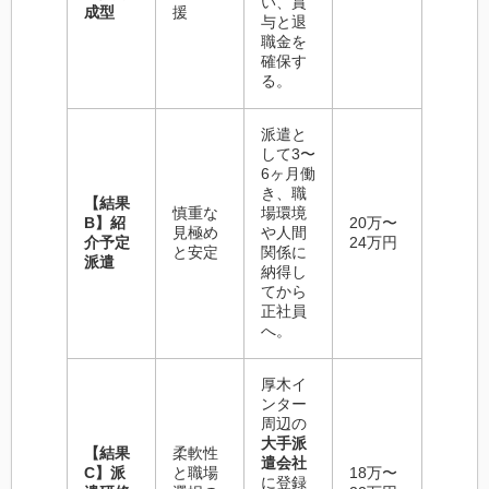
い、賞
成型
援
与と退
職金を
確保す
る。
派遣と
して3〜
6ヶ月働
き、職
【結果
慎重な
場環境
B】紹
20万〜
見極め
や人間
介予定
24万円
と安定
関係に
派遣
納得し
てから
正社員
へ。
厚木イ
ンター
周辺の
大手派
【結果
柔軟性
遣会社
C】派
と職場
18万〜
に登録