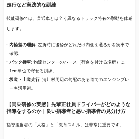
走行など実践的な訓練
技能研修では、普通車とは全く異なるトラック特有の挙動を体感
します。
内輪差の理解
: 左折時に後輪がどれだけ内側を通るかを実車で
確認。
バック接車
: 物流センターのバース（荷台を付ける場所）に
1cm単位で寄せる訓練。
坂道・山道走行
: 清川村周辺の勾配のある道でのエンジンブレ
ーキ活用術。
【同乗研修の実態】先輩正社員ドライバーがどのような
指導をするのか｜良い指導者と悪い指導者の見分け方
指導担当者の「人格」と「教育スキル」は非常に重要です。