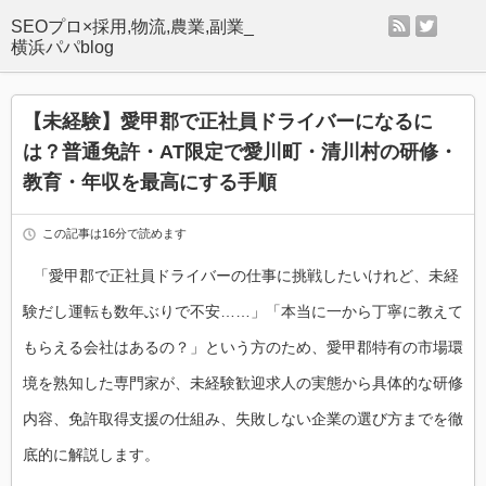
rss
twitter
SEOプロ×採用,物流,農業,副業_
横浜パパblog
【未経験】愛甲郡で正社員ドライバーになるに
は？普通免許・AT限定で愛川町・清川村の研修・
教育・年収を最高にする手順
この記事は16分で読めます
「愛甲郡で正社員ドライバーの仕事に挑戦したいけれど、未経
験だし運転も数年ぶりで不安……」「本当に一から丁寧に教えて
もらえる会社はあるの？」という方のため、愛甲郡特有の市場環
境を熟知した専門家が、未経験歓迎求人の実態から具体的な研修
内容、免許取得支援の仕組み、失敗しない企業の選び方までを徹
底的に解説します。