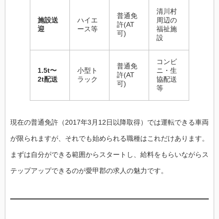
清川村
普通免
施設送
ハイエ
周辺の
許(AT
迎
ース等
福祉施
可)
設
コンビ
普通免
1.5t〜
小型ト
ニ・生
許(AT
2t配送
ラック
協配送
可)
等
現在の普通免許（2017年3月12日以降取得）では運転できる車両
が限られますが、それでも始められる職種はこれだけあります。
まずは自分ができる範囲からスタートし、給料をもらいながらス
テップアップできるのが愛甲郡の求人の魅力です。