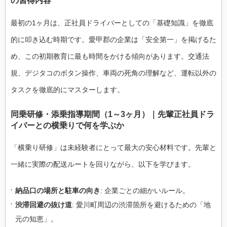
の習得内容
最初の1ヶ月は、正社員ドライバーとしての「基礎知識」を徹底
的に叩き込む時期です。愛甲郡の企業は「安全第一」を掲げるた
め、この初期教育に最も時間をかける傾向があります。交通法
規、デジタコのボタン操作、車両の死角の理解など、運転以外の
タスクを徹底的にマスターします。
同乗研修・添乗指導期間（1～3ヶ月）｜先輩正社員ドラ
イバーとの横乗りで何を学ぶか
「横乗り研修」は未経験者にとって最大の安心材料です。先輩と
一緒に実際の配送ルートを回りながら、以下を学びます。
納品口の場所と駐車の向き
: 企業ごとの細かいルール。
渋滞回避の抜け道
: 愛川町周辺の渋滞箇所を避けるための「地
元の知恵」。