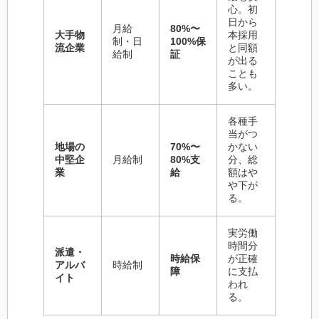
心。初
日から
月給
80%〜
大手物
本採用
制・日
100%保
流企業
と同額
給制
証
が出る
ことも
多い。
各種手
当がつ
地場の
70%〜
かない
中堅企
月給制
80%支
分、総
業
給
額はや
や下が
る。
実労働
時間分
派遣・
時給保
が正確
アルバ
時給制
障
に支払
イト
われ
る。