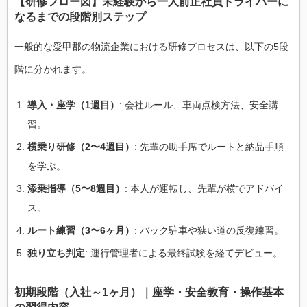
【研修フロー図】未経験から一人前正社員ドライバーに
なるまでの段階別ステップ
一般的な愛甲郡の物流企業における研修プロセスは、以下の5段
階に分かれます。
導入・座学（1週目）
: 会社ルール、車両点検方法、安全講
習。
横乗り研修（2〜4週目）
: 先輩の助手席でルートと納品手順
を学ぶ。
添乗指導（5〜8週目）
: 本人が運転し、先輩が横でアドバイ
ス。
ルート練習（3〜6ヶ月）
: バック駐車や狭い道の反復練習。
独り立ち判定
: 運行管理者による最終試験を経てデビュー。
初期段階（入社～1ヶ月）｜座学・安全教育・操作基本