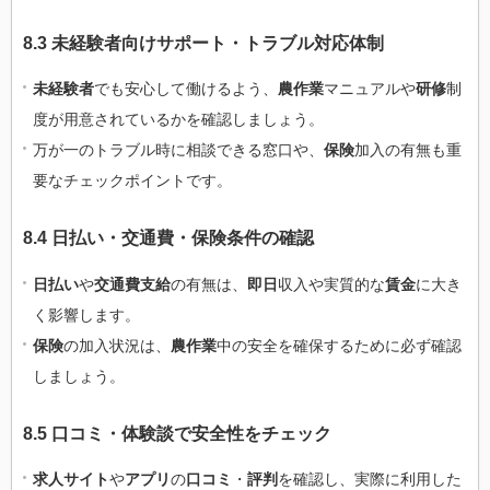
8.3 未経験者向けサポート・トラブル対応体制
未経験者
でも安心して働けるよう、
農作業
マニュアルや
研修
制
度が用意されているかを確認しましょう。
万が一のトラブル時に相談できる窓口や、
保険
加入の有無も重
要なチェックポイントです。
8.4 日払い・交通費・保険条件の確認
日払い
や
交通費支給
の有無は、
即日
収入や実質的な
賃金
に大き
く影響します。
保険
の加入状況は、
農作業
中の安全を確保するために必ず確認
しましょう。
8.5 口コミ・体験談で安全性をチェック
求人サイト
や
アプリ
の
口コミ
・
評判
を確認し、実際に利用した