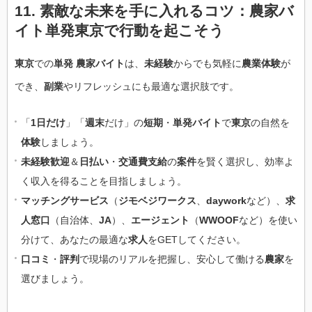
11. 素敵な未来を手に入れるコツ：農家バ
イト単発東京で行動を起こそう
東京
での
単発 農家バイト
は、
未経験
からでも気軽に
農業体験
が
でき、
副業
やリフレッシュにも最適な選択肢です。
「
1日だけ
」「
週末
だけ」の
短期
・
単発バイト
で
東京
の自然を
体験
しましょう。
未経験歓迎
＆
日払い
・
交通費支給
の
案件
を賢く選択し、効率よ
く収入を得ることを目指しましょう。
マッチングサービス
（
ジモベジワークス
、
daywork
など）、
求
人窓口
（自治体、
JA
）、
エージェント
（
WWOOF
など）を使い
分けて、あなたの最適な
求人
をGETしてください。
口コミ
・
評判
で現場のリアルを把握し、安心して働ける
農家
を
選びましょう。