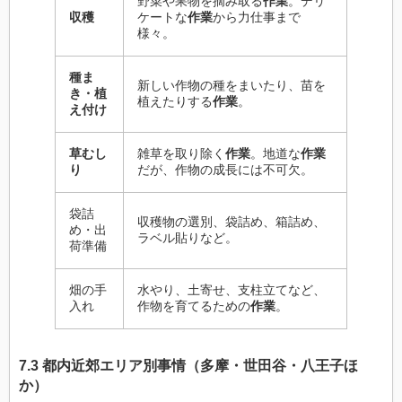
野菜や果物を摘み取る
作業
。デリ
収穫
ケートな
作業
から力仕事まで
様々。
種ま
新しい作物の種をまいたり、苗を
き・植
植えたりする
作業
。
え付け
草むし
雑草を取り除く
作業
。地道な
作業
り
だが、作物の成長には不可欠。
袋詰
収穫物の選別、袋詰め、箱詰め、
め・出
ラベル貼りなど。
荷準備
畑の手
水やり、土寄せ、支柱立てなど、
入れ
作物を育てるための
作業
。
7.3 都内近郊エリア別事情（多摩・世田谷・八王子ほ
か）