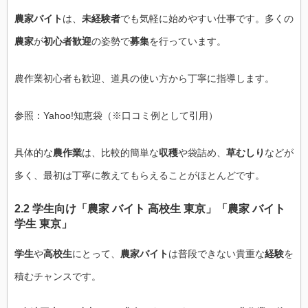
農家バイト
は、
未経験者
でも気軽に始めやすい仕事です。多くの
農家
が
初心者歓迎
の姿勢で
募集
を行っています。
農作業初心者も歓迎、道具の使い方から丁寧に指導します。
参照：Yahoo!知恵袋（※口コミ例として引用）
具体的な
農作業
は、比較的簡単な
収穫
や袋詰め、
草むしり
などが
多く、最初は丁寧に教えてもらえることがほとんどです。
2.2 学生向け「農家 バイト 高校生 東京」「農家 バイト
学生 東京」
学生
や
高校生
にとって、
農家バイト
は普段できない貴重な
経験
を
積むチャンスです。