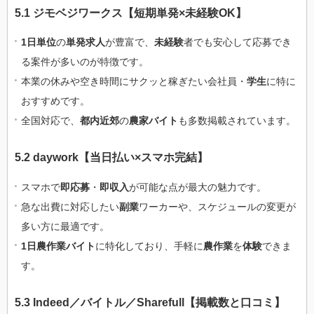
5.1 ジモベジワークス【短期単発×未経験OK】
1日単位
の
単発求人
が豊富で、
未経験
者でも安心して応募でき
る案件が多いのが特徴です。
本業の休みや空き時間にサクッと稼ぎたい会社員・
学生
に特に
おすすめです。
全国対応で、
都内近郊
の
農家バイト
も多数掲載されています。
5.2 daywork【当日払い×スマホ完結】
スマホで
即応募
・
即収入
が可能な点が最大の魅力です。
急な出費に対応したい
副業
ワーカーや、スケジュールの変更が
多い方に最適です。
1日農作業バイト
に特化しており、手軽に
農作業
を
体験
できま
す。
5.3 Indeed／バイトル／Sharefull【掲載数と口コミ】