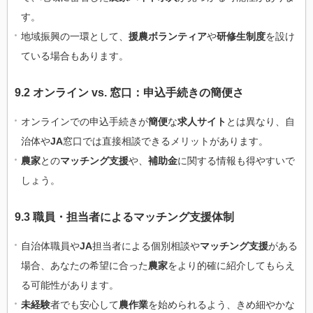
す。
地域振興の一環として、
援農ボランティア
や
研修生制度
を設け
ている場合もあります。
9.2 オンライン vs. 窓口：申込手続きの簡便さ
オンラインでの申込手続きが
簡便
な
求人サイト
とは異なり、自
治体や
JA
窓口では直接相談できるメリットがあります。
農家
との
マッチング支援
や、
補助金
に関する情報も得やすいで
しょう。
9.3 職員・担当者によるマッチング支援体制
自治体職員や
JA
担当者による個別相談や
マッチング支援
がある
場合、あなたの希望に合った
農家
をより的確に紹介してもらえ
る可能性があります。
未経験
者でも安心して
農作業
を始められるよう、きめ細やかな