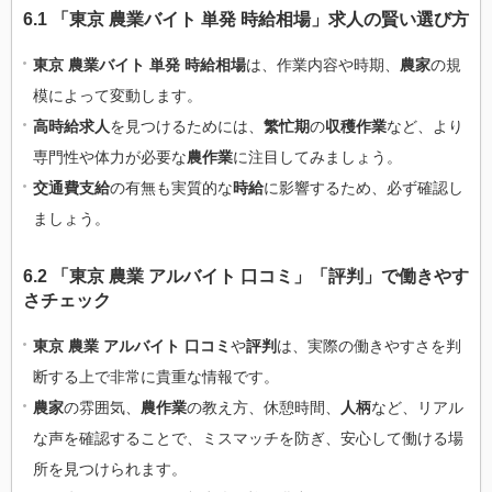
6.1 「東京 農業バイト 単発 時給相場」求人の賢い選び方
東京 農業バイト 単発 時給相場
は、作業内容や時期、
農家
の規
模によって変動します。
高時給求人
を見つけるためには、
繁忙期
の
収穫作業
など、より
専門性や体力が必要な
農作業
に注目してみましょう。
交通費支給
の有無も実質的な
時給
に影響するため、必ず確認し
ましょう。
6.2 「東京 農業 アルバイト 口コミ」「評判」で働きやす
さチェック
東京 農業 アルバイト 口コミ
や
評判
は、実際の働きやすさを判
断する上で非常に貴重な情報です。
農家
の雰囲気、
農作業
の教え方、休憩時間、
人柄
など、リアル
な声を確認することで、ミスマッチを防ぎ、安心して働ける場
所を見つけられます。