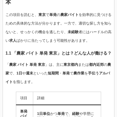
本
この項目を読むと、
東京
で
単発
の
農家バイト
を効率的に見つける
ための具体的な方法が分かります。一方で、適切な探し方を知ら
ないと、せっかくの機会を逃したり、
未経験
者にはハードルの高
い
求人
ばかりに当たってしまう可能性があります。
1.1 「農家 バイト 単発 東京」とは？どんな人が働ける？
「
農家 バイト 単発 東京
」は、主に
東京都内
または
都内近郊
の
農
家
で、
1日
や
週末
といった
短期間
・
単発
で
農作業
を
手伝うアルバ
イト
を指します。
項目
詳細
単発
1日単位
かつ
単発
で、
経験
や学歴に
バイ