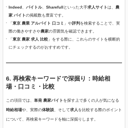
Indeed
、
バイトル
、
Sharefull
といった大手
求人サイト
は、
農
家 バイト
の掲載数も豊富です。
「
東京 農業 アルバイト 口コミ
」や
評判
を検索することで、実
際の働きやすさや
農家
の雰囲気を確認できます。
「
東京 農家 求人 比較
」をする際に、これらのサイトを横断的
にチェックするのがおすすめです。
6. 再検索キーワードで深掘り：時給相
場・口コミ・比較
この項目では、
単発 農家バイト
を探す上で多くの人が気になる
時給相場
や、実際の
体験談
、そして
求人
を比較する際のポイント
について、再検索キーワードを軸に深掘りします。