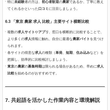
特に
未経験
者の方は、
初心者歓迎
の
農家
であるか、丁寧に教え
てくれるかといった
口コミ
に注目しましょう。
6.3 「東京 農家 求人 比較」主要サイト横断比較
複数の
求人サイト
や
アプリ
、窓口を横断的に比較することで、
より多くの
求人
情報に触れ、自分に最適な
農家バイト
を見つけ
られます。
各サイトの得意な
求人
の種類（
単発
、
短期
、
住み込み
など）を
把握し、効率的に比較検討しましょう。
東京
の
農家
の
募集時期
は限られる場合があるため、早めに
求人
比較
を始めるのがおすすめです。
7. 共起語を活かした作業内容と環境解説