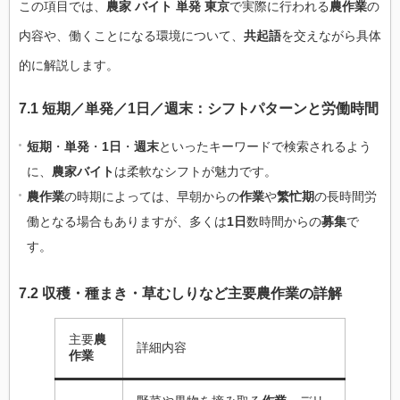
この項目では、
農家 バイト 単発 東京
で実際に行われる
農作業
の
内容や、働くことになる環境について、
共起語
を交えながら具体
的に解説します。
7.1 短期／単発／1日／週末：シフトパターンと労働時間
短期
・
単発
・
1日
・
週末
といったキーワードで検索されるよう
に、
農家バイト
は柔軟なシフトが魅力です。
農作業
の時期によっては、早朝からの
作業
や
繁忙期
の長時間労
働となる場合もありますが、多くは
1日
数時間からの
募集
で
す。
7.2 収穫・種まき・草むしりなど主要農作業の詳解
主要
農
詳細内容
作業