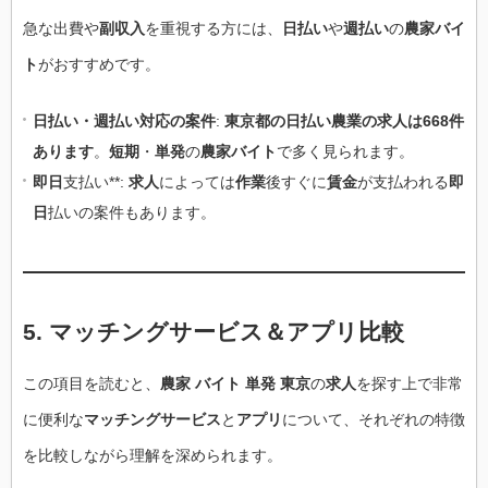
急な出費や
副収入
を重視する方には、
日払い
や
週払い
の
農家バイ
ト
がおすすめです。
日払い・週払い対応の案件
:
東京都の日払い農業の求人は668件
あります
。
短期
・
単発
の
農家バイト
で多く見られます。
即日
支払い**:
求人
によっては
作業
後すぐに
賃金
が支払われる
即
日
払いの案件もあります。
5. マッチングサービス＆アプリ比較
この項目を読むと、
農家 バイト 単発 東京
の
求人
を探す上で非常
に便利な
マッチングサービス
と
アプリ
について、それぞれの特徴
を比較しながら理解を深められます。