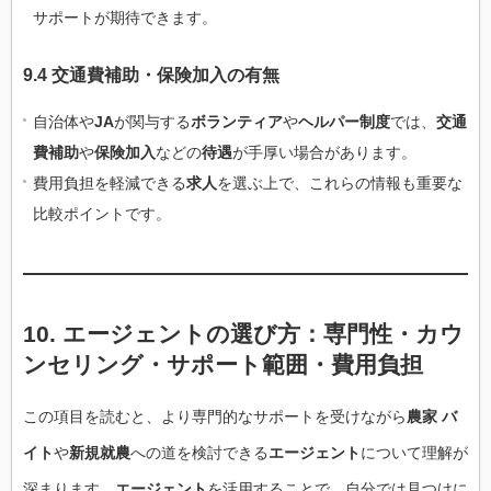
サポートが期待できます。
9.4 交通費補助・保険加入の有無
自治体や
JA
が関与する
ボランティア
や
ヘルパー制度
では、
交通
費補助
や
保険加入
などの
待遇
が手厚い場合があります。
費用負担を軽減できる
求人
を選ぶ上で、これらの情報も重要な
比較ポイントです。
10. エージェントの選び方：専門性・カウ
ンセリング・サポート範囲・費用負担
この項目を読むと、より専門的なサポートを受けながら
農家 バ
イト
や
新規就農
への道を検討できる
エージェント
について理解が
深まります。
エージェント
を活用することで、自分では見つけに