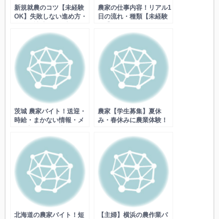
新規就農のコツ【未経験
農家の仕事内容！リアル1
OK】失敗しない進め方・
日の流れ・種類【未経験
資金・補助金・年収・研
OK】きつい？やりがい・
修まで
給料まで
茨城 農家バイト！送迎・
農家【学生募集】夏休
時給・まかない情報・メ
み・春休みに農業体験！
ロン収穫など！土日・短
アルバイト・インター
期・単発で未経験OKの求
ン・ボランティアの選び
人と探し方
方
北海道の農家バイト！短
【主婦】横浜の農作業パ