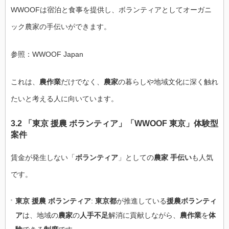
WWOOFは宿泊と食事を提供し、ボランティアとしてオーガニ
ック農家の手伝いができます。
参照：WWOOF Japan
これは、
農作業
だけでなく、
農家
の暮らしや地域文化に深く触れ
たいと考える人に向いています。
3.2 「東京 援農 ボランティア」「WWOOF 東京」体験型
案件
賃金が発生しない「
ボランティア
」としての
農家 手伝い
も人気
です。
東京 援農 ボランティア
:
東京都
が推進している
援農ボランティ
ア
は、地域の
農家
の
人手不足
解消に貢献しながら、
農作業
を
体