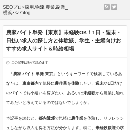
rss
twitter
SEOプロ×採用,物流,農業,副業_
横浜パパblog
農家バイト単発【東京】未経験OK！1日・週末・
日払い求人の探し方と体験談、学生・主婦向けお
すすめ求人サイト＆時給相場
この記事は9分で読めます
「
農家 バイト 単発 東京
」というキーワードで検索しているあ
なたは、
東京都内
で気軽に
農作業
を
体験
したい、
週末
や
1日だけ
の
バイト
でお小遣いを稼ぎたい、あるいは
未経験
から農業に触れ
てみたいと考えているのではないでしょうか。
本記事を読むと、
都内近郊
で気軽に
農作業
を体験し、リフレッシ
ュしながら収入を得る方法が分かります。特に、
未経験歓迎
の
求