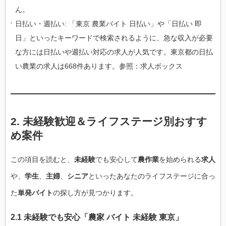
ん。
日払い・週払い: 「東京 農業バイト 日払い」や「日払い 即
日」といったキーワードで検索されるように、急な収入が必要
な方には日払いや週払い対応の求人が人気です。東京都の日払
い農業の求人は668件あります。参照：求人ボックス
2. 未経験歓迎＆ライフステージ別おすす
め案件
この項目を読むと、
未経験
でも安心して
農作業
を始められる
求人
や、
学生
、
主婦
、
シニア
といったあなたのライフステージに合っ
た
単発バイト
の探し方が見つかります。
2.1 未経験でも安心「農家 バイト 未経験 東京」