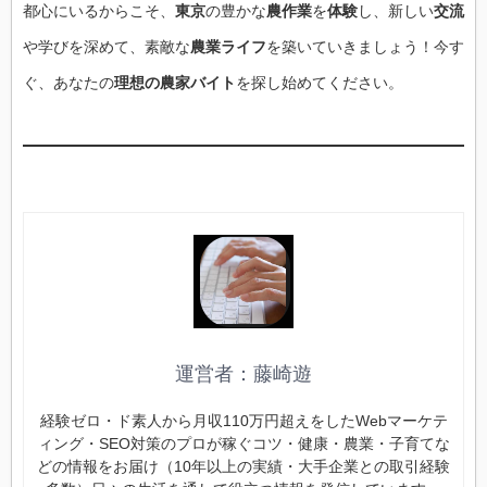
都心にいるからこそ、
東京
の豊かな
農作業
を
体験
し、新しい
交流
や学びを深めて、素敵な
農業ライフ
を築いていきましょう！今す
ぐ、あなたの
理想の農家バイト
を探し始めてください。
運営者：藤崎遊
経験ゼロ・ド素人から月収110万円超えをしたWebマーケテ
ィング・SEO対策のプロが稼ぐコツ・健康・農業・子育てな
どの情報をお届け（10年以上の実績・大手企業との取引経験