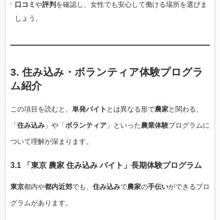
口コミ
や
評判
を確認し、女性でも安心して働ける場所を選びま
しょう。
3. 住み込み・ボランティア体験プログラ
ム紹介
この項目を読むと、
単発バイト
とは異なる形で
農家
と関わる、
「
住み込み
」や「
ボランティア
」といった
農業体験
プログラムに
ついて理解が深まります。
3.1 「東京 農家 住み込み バイト」長期体験プログラム
東京
都内や
都内近郊
でも、
住み込み
で
農家
の
手伝い
ができるプロ
グラムがあります。