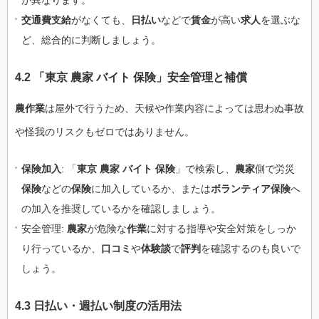
交通費支給
がなくても、
日払い
などで
賃金
が高い
求人
を選ぶな
ど、総合的に判断しましょう。
4.2 「東京 農家 バイト 保険」安全管理と補償
農作業
は屋外で行うため、天候や作業内容によっては思わぬ事故
や怪我のリスクもゼロではありません。
保険加入
: 「
東京 農家 バイト 保険
」で検索し、
農家
側で労災
保険
などの
保険
に加入しているか、または
ボランティア保険
へ
の加入を推奨しているかを確認しましょう。
安全管理:
農家
が危険な
作業
に対する指導や安全対策をしっか
り行っているか、
口コミ
や
体験談
で
評判
を確認するのも良いで
しょう。
4.3 日払い・週払い制度の活用法