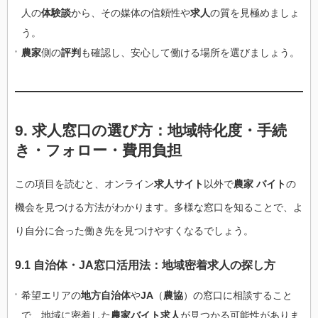
人の
体験談
から、その媒体の信頼性や
求人
の質を見極めましょ
う。
農家
側の
評判
も確認し、安心して働ける場所を選びましょう。
9. 求人窓口の選び方：地域特化度・手続
き・フォロー・費用負担
この項目を読むと、オンライン
求人サイト
以外で
農家 バイト
の
機会を見つける方法がわかります。多様な窓口を知ることで、よ
り自分に合った働き先を見つけやすくなるでしょう。
9.1 自治体・JA窓口活用法：地域密着求人の探し方
希望エリアの
地方自治体
や
JA
（
農協
）の窓口に相談すること
で、地域に密着した
農家バイト求人
が見つかる可能性がありま