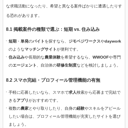
な求職活動になったり、希望と異なる案件ばかりに遭遇したりす
る恐れがあります。
8.1 掲載案件の種類で選ぶ：短期 vs. 住み込み
短期
・
単発
の
バイト
を探すなら、
ジモベジワークス
や
daywork
のような
マッチングサイト
が便利です。
住み込み
や長期的な
農業体験
を希望するなら、
WWOOF
や専門
の
エージェント
、自治体の
研修生制度
などを検討しましょう。
8.2 スマホ完結・プロフィール管理機能の有無
手軽に応募したいなら、スマホで
求人
検索から応募まで完結で
きる
アプリ
がおすすめです。
複数の
農家
とやり取りしたり、自身の
経験
やスキルをアピール
したい場合は、プロフィール管理機能が充実したサイトを選び
ましょう。