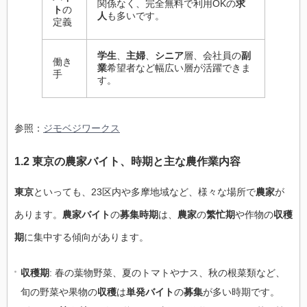
関係なく、完全無料で利用OKの
求
ト
の
人
も多いです。
定義
学生
、
主婦
、
シニア
層、会社員の
副
働き
業
希望者など幅広い層が活躍できま
手
す。
参照：
ジモベジワークス
1.2 東京の農家バイト、時期と主な農作業内容
東京
といっても、23区内や多摩地域など、様々な場所で
農家
が
あります。
農家バイト
の
募集時期
は、
農家
の
繁忙期
や作物の
収穫
期
に集中する傾向があります。
収穫期
: 春の葉物野菜、夏のトマトやナス、秋の根菜類など、
旬の野菜や果物の
収穫
は
単発バイト
の
募集
が多い時期です。