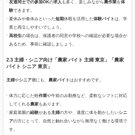
友達同士での参加OK
の
求人
も多く、楽しみながら
農作業
を
体
験
できます。
夏休みや春休みといった
短期
休暇を活用した
体験バイト
は、学
業と両立しやすいでしょう。
高校生
の場合は、保護者の同意や学校への確認が必要な場合が
あるため、事前に確認しましょう。
2.3 主婦・シニア向け「農家 バイト 主婦 東京」「農家
バイト シニア 東京」
主婦
や
シニア
層にも、
農家バイト
はおすすめです。
体力に応じた軽
作業
や午前のみ勤務など、柔軟なシフトに対応
してくれる
農家
もあります。
家庭菜園の
経験
がある
主婦
の方や、適度に体を動かしたい
シニ
ア
の方にとって、自然と触れ合いながら無理なく働ける環境で
す。