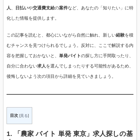
人
、
日払い
や
交通費支給
の
案件
など、あなたの「知りたい」に特
化した情報を提供します。
この記事を読むと、都心にいながら自然に触れ、新しい
経験
を積
むチャンスを見つけられるでしょう。反対に、ここで解説する内
容を把握しておかないと、
単発バイト
の探し方に手間取ったり、
自分に合わない
求人
を選んでしまったりする可能性があるため、
後悔しないよう次の項目から詳細を見ていきましょう。
目次
[
見る
]
1. 「農家 バイト 単発 東京」求人探しの基