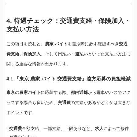
4. 待遇チェック：交通費支給・保険加入・
支払い方法
この項目を読むと、
農家 バイト
を選ぶ際に必ず確認すべき
交通
費支給
、
保険加入
、そして
日払い
・
週払い
といった支払い方法に
関する重要な情報がわかります。
4.1 「東京 農家 バイト 交通費支給」遠方応募の負担軽減
東京
の
農家バイト
に応募する際、
都内近郊
から電車やバスでアク
セスする場合も多いため、
交通費
の支給があるかどうかは大きな
ポイントです。
交通費
全額支給、一部支給、上限ありなど、
求人
によって条件
が異なります。