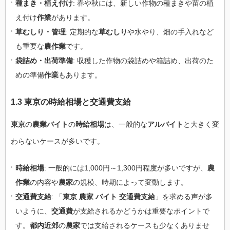
種まき・植え付け
: 春や秋には、新しい作物の種まきや苗の植
え付け
作業
があります。
草むしり・管理
: 定期的な
草むしり
や水やり、畑の手入れなど
も重要な
農作業
です。
袋詰め・出荷準備
: 収穫した作物の袋詰めや箱詰め、出荷のた
めの準備
作業
もあります。
1.3 東京の時給相場と交通費支給
東京
の
農業バイト
の
時給相場
は、一般的な
アルバイト
と大きく変
わらないケースが多いです。
時給相場
: 一般的には1,000円～1,300円程度が多いですが、
農
作業
の内容や
農家
の規模、時期によって変動します。
交通費支給
: 「
東京 農家 バイト 交通費支給
」を求める声が多
いように、
交通費
が支給されるかどうかは重要なポイントで
す。
都内近郊
の
農家
では支給されるケースも少なくありませ