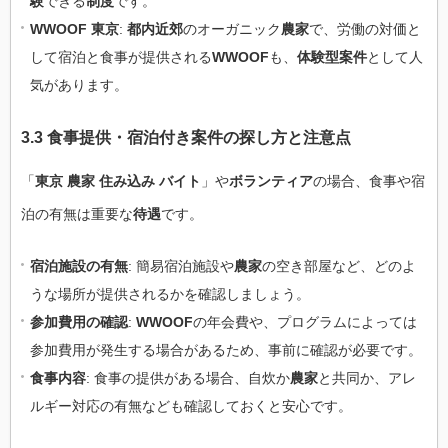
験
できる
制度
です。
WWOOF 東京
:
都内近郊
のオーガニック
農家
で、労働の対価と
して宿泊と食事が提供される
WWOOF
も、
体験型案件
として人
気があります。
3.3 食事提供・宿泊付き案件の探し方と注意点
「
東京 農家 住み込み バイト
」や
ボランティア
の場合、食事や宿
泊の有無は重要な
待遇
です。
宿泊施設の有無
: 簡易宿泊施設や
農家
の空き部屋など、どのよ
うな場所が提供されるかを確認しましょう。
参加費用の確認
:
WWOOF
の年会費や、プログラムによっては
参加費用が発生する場合があるため、事前に確認が必要です。
食事内容
: 食事の提供がある場合、自炊か
農家
と共同か、アレ
ルギー対応の有無なども確認しておくと安心です。