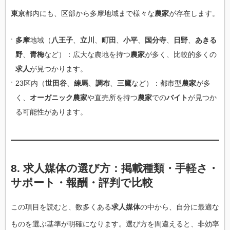
東京
都内にも、区部から多摩地域まで様々な
農家
が存在します。
多摩
地域（
八王子
、
立川
、
町田
、
小平
、
国分寺
、
日野
、
あきる
野
、
青梅
など）：広大な農地を持つ
農家
が多く、比較的多くの
求人
が見つかります。
23区内（
世田谷
、
練馬
、
調布
、
三鷹
など）：都市型
農家
が多
く、
オーガニック農家
や直売所を持つ
農家
での
バイト
が見つか
る可能性があります。
8. 求人媒体の選び方：掲載種類・手軽さ・
サポート・報酬・評判で比較
この項目を読むと、数多くある
求人媒体
の中から、自分に最適な
ものを選ぶ基準が明確になります。選び方を間違えると、非効率