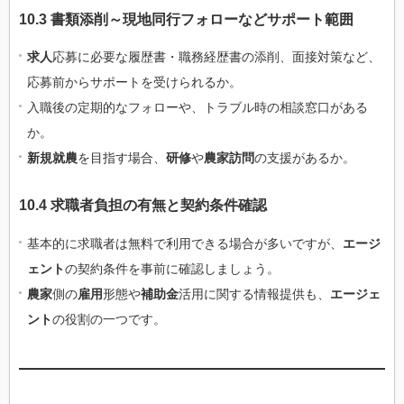
10.3 書類添削～現地同行フォローなどサポート範囲
求人
応募に必要な履歴書・職務経歴書の添削、面接対策など、
応募前からサポートを受けられるか。
入職後の定期的なフォローや、トラブル時の相談窓口がある
か。
新規就農
を目指す場合、
研修
や
農家訪問
の支援があるか。
10.4 求職者負担の有無と契約条件確認
基本的に求職者は無料で利用できる場合が多いですが、
エージ
ェント
の契約条件を事前に確認しましょう。
農家
側の
雇用
形態や
補助金
活用に関する情報提供も、
エージェ
ント
の役割の一つです。