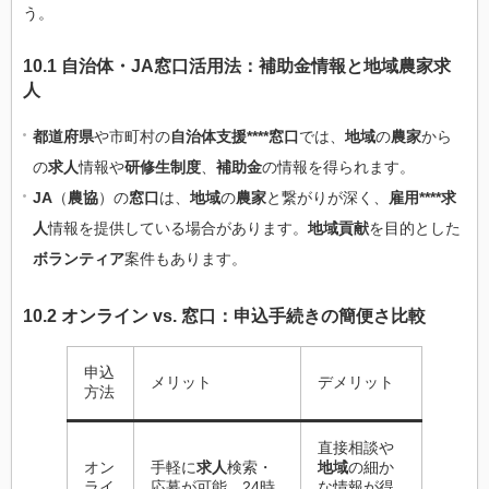
う。
10.1 自治体・JA窓口活用法：補助金情報と地域農家求
人
都道府県
や市町村の
自治体支援****窓口
では、
地域
の
農家
から
の
求人
情報や
研修生制度
、
補助金
の情報を得られます。
JA
（
農協
）の
窓口
は、
地域
の
農家
と繋がりが深く、
雇用****求
人
情報を提供している場合があります。
地域貢献
を目的とした
ボランティア
案件もあります。
10.2 オンライン vs. 窓口：申込手続きの簡便さ比較
申込
メリット
デメリット
方法
直接相談や
オン
手軽に
求人
検索・
地域
の細か
ライ
応募が可能。24時
な情報が得