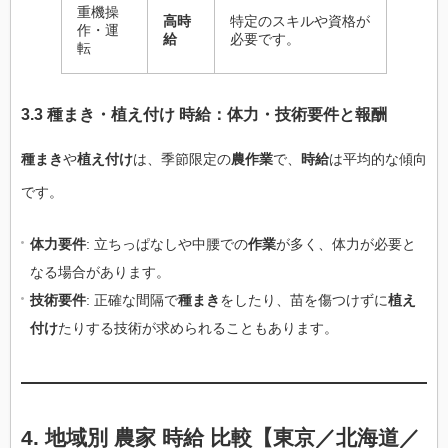
重機操
高時
特定のスキルや資格が
作・運
給
必要です。
転
3.3 種まき・植え付け 時給：体力・技術要件と報酬
種まき
や
植え付け
は、季節限定の
農作業
で、
時給
は平均的な傾向
です。
体力要件
: 立ちっぱなしや中腰での
作業
が多く、体力が必要と
なる場合があります。
技術要件
: 正確な間隔で
種まき
をしたり、苗を傷つけずに
植え
付け
たりする技術が求められることもあります。
4. 地域別 農家 時給 比較【東京／北海道／