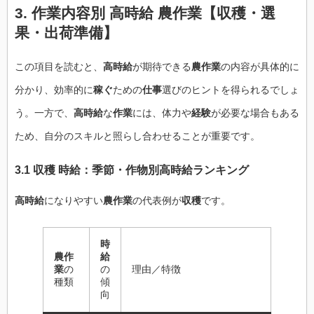
3. 作業内容別 高時給 農作業【収穫・選
果・出荷準備】
この項目を読むと、
高時給
が期待できる
農作業
の内容が具体的に
分かり、効率的に
稼ぐ
ための
仕事
選びのヒントを得られるでしょ
う。一方で、
高時給
な
作業
には、体力や
経験
が必要な場合もある
ため、自分のスキルと照らし合わせることが重要です。
3.1 収穫 時給：季節・作物別高時給ランキング
高時給
になりやすい
農作業
の代表例が
収穫
です。
時
農作
給
業
の
の
理由／特徴
種類
傾
向