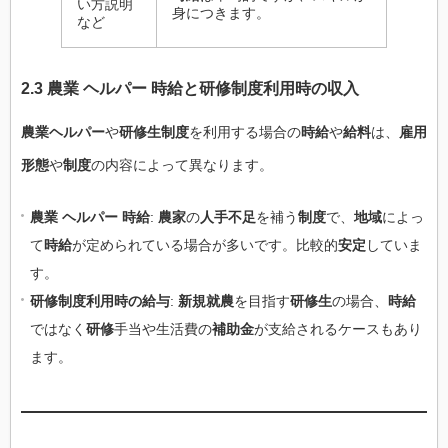
い方説明
身につきます。
など
2.3 農業 ヘルパー 時給と研修制度利用時の収入
農業ヘルパー
や
研修生制度
を利用する場合の
時給
や
給料
は、
雇用
形態
や
制度
の内容によって異なります。
農業 ヘルパー 時給
:
農家
の
人手不足
を補う
制度
で、
地域
によっ
て
時給
が定められている場合が多いです。比較的
安定
していま
す。
研修制度利用時の給与
:
新規就農
を目指す
研修生
の場合、
時給
ではなく
研修
手当や生活費の
補助金
が支給されるケースもあり
ます。