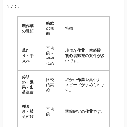
ります。
時給
農作業
の傾
特徴
の種類
向
平均
草むし
地道な
作業
。
未経験
・
的～
り
・
手
初心者歓迎
の案件が多
やや
入れ
いです。
低め
袋詰
比較
細かい
作業
や集中力、
め・
選
的高
スピードが求められま
果
・
出
め
す。
荷
準備
種ま
平均
き
・
植
季節限定の
作業
です。
的
え付け