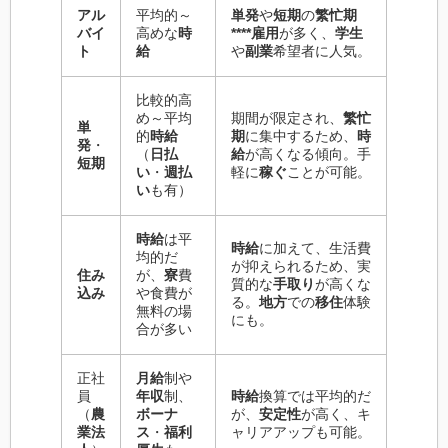
アル
平均的～
単発
や
短期
の
繁忙期
バイ
高めな
時
****雇用
が多く、
学生
ト
給
や
副業
希望者に人気。
比較的高
め～平均
期間が限定され、
繁忙
単
的
時給
期
に集中するため、
時
発
・
（
日払
給
が高くなる傾向。手
短期
い
・
週払
軽に
稼ぐ
ことが可能。
い
も有）
時給
は平
時給
に加えて、生活費
均的だ
が抑えられるため、実
住み
が、
寮
費
質的な
手取り
が高くな
込み
や食費が
る。
地方
での
移住
体験
無料の場
にも。
合が多い
正社
月給
制や
員
年収
制、
時給
換算では平均的だ
（
農
ボーナ
が、
安定性
が高く、キ
業法
ス
・
福利
ャリアアップも可能。