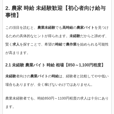
2. 農家 時給 未経験歓迎【初心者向け給与
事情】
この項目を読むと、
農業未経験
でも
高時給
の
農家バイト
を見つけ
るための具体的なヒントが得られます。
未経験
だからと諦めず、
賢く
求人
を探すことで、希望の
時給
で
農作業
を始められる可能性
が高まります。
2.1 未経験 農業バイト 時給 相場【850～1,100円程度】
未経験
者向けの
農業バイト
の
時給
は、経験者と比較してやや低い
場合もありますが、全く稼げないわけではありません。
農業未経験者でも、時給850円～1100円程度の求人は十分にあり
ます。