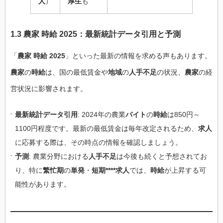
人
）
厚生
も
1.3 農家 時給 2025：最新統計データ引用と予測
「
農家 時給 2025
」といった最新の情報を求める声もあります。
農家
の
時給
は、国の最低賃金や
地域
の
人手不足
の状況、
農家
の経
営状況に影響されます。
最新統計データ引用
: 2024年の農業
バイト
の
時給
は850円～
1100円程度です。最新の最低賃金は毎年改定されるため、
求人
に応募する際は、その時点の情報を確認しましょう。
予測
: 農業分野における
人手不足
は今後も続くと予想されてお
り、特に
繁忙期
の
単発
・
短期****求人
では、
時給
が上昇する可
能性があります。