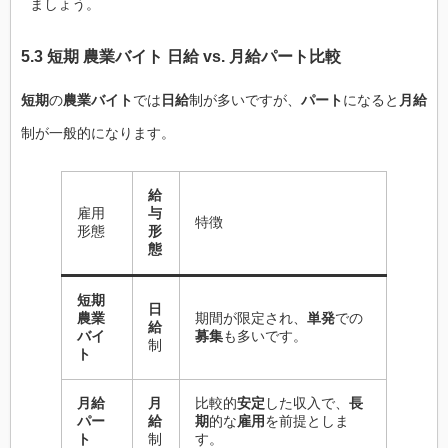
ましょう。
5.3 短期 農業バイト 日給 vs. 月給パート比較
短期
の
農業バイト
では
日給
制が多いですが、
パート
になると
月給
制が一般的になります。
給
雇用
与
特徴
形態
形
態
短期
日
農業
期間が限定され、
単発
での
給
バイ
募集
も多いです。
制
ト
月給
月
比較的
安定
した収入で、
長
パー
給
期
的な
雇用
を前提としま
ト
制
す。