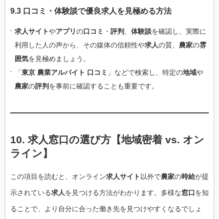
9.3 口コミ・体験談で優良求人を見極める方法
求人サイト
や
アプリ
の
口コミ
・
評判
、
体験談
を確認し、実際に
利用した人の声から、その媒体の信頼性や
求人
の質、
農家
の
雰
囲気
を見極めましょう。
「
東京 農業アルバイト 口コミ
」などで検索し、特定の
地域
や
農家
の
評判
を事前に確認することも重要です。
10. 求人窓口の選び方【地域密着 vs. オン
ライン】
この項目を読むと、オンライン
求人サイト
以外で
農家
の
時給
が提
示されている
求人
を見つける方法がわかります。多様な
窓口
を知
ることで、より自分に合った働き先を見つけやすくなるでしょ