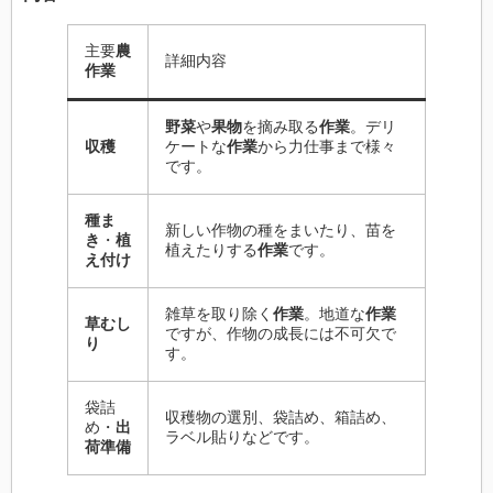
主要
農
詳細内容
作業
野菜
や
果物
を摘み取る
作業
。デリ
収穫
ケートな
作業
から力仕事まで様々
です。
種ま
新しい作物の種をまいたり、苗を
き
・
植
植えたりする
作業
です。
え付け
雑草を取り除く
作業
。地道な
作業
草むし
ですが、作物の成長には不可欠で
り
す。
袋詰
収穫物の選別、袋詰め、箱詰め、
め・
出
ラベル貼りなどです。
荷準備