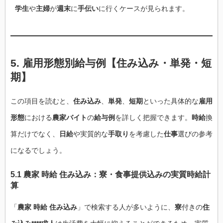
学生
や
主婦
が
週末
に
手伝い
に行くケースが見られます。
5. 雇用形態別給与例【住み込み・単発・短
期】
この項目を読むと、
住み込み
、
単発
、
短期
といった具体的な
雇用
形態
における
農家バイト
の
給与例
を詳しく把握できます。
時給
換
算だけでなく、
日給
や実質的な
手取り
を考慮した
仕事
選びの参考
になるでしょう。
5.1 農家 時給 住み込み：寮・食事提供込みの実質時給計
算
「
農家 時給 住み込み
」で検索する人が多いように、
寮
付きの
住