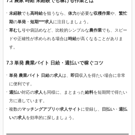
7.2 農家 時給 未経験でも稼げる作業とは
未経験
でも
高時給
を狙うなら、
体力
が必要な
収穫作業
や、
繁忙
期
の
単発
・
短期****求人
に注目しましょう。
草むしり
や袋詰めなど、比較的シンプルな
農作業
でも、スピー
ドや正確性が求められる場合は
時給
が高くなることがありま
す。
7.3 単発 農業バイト 日給・週払いで稼ぐコツ
単発 農業バイト 日給
の
求人
は、
即日
収入を得たい場合に非常
に便利です。
週払い
対応の
求人
も同様に、まとまった
給料
を短期間で得たい
方に適しています。
複数の
マッチングアプリ
や
求人サイト
に登録し、
日払い
・
週払
い
の
求人
を効率的に探しましょう。