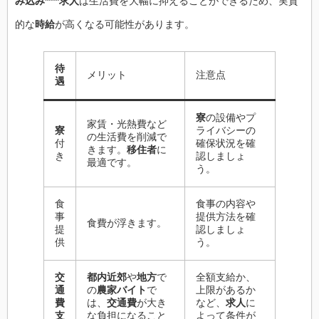
み込み****求人
は生活費を大幅に抑えることができるため、実質
的な
時給
が高くなる可能性があります。
待
メリット
注意点
遇
寮
の設備やプ
家賃・光熱費など
寮
ライバシーの
の生活費を削減で
付
確保状況を確
きます。
移住者
に
き
認しましょ
最適です。
う。
食
食事の内容や
事
提供方法を確
食費が浮きます。
提
認しましょ
供
う。
交
都内近郊
や
地方
で
全額支給か、
通
の
農家バイト
で
上限があるか
費
は、
交通費
が大き
など、
求人
に
支
な負担になること
よって条件が