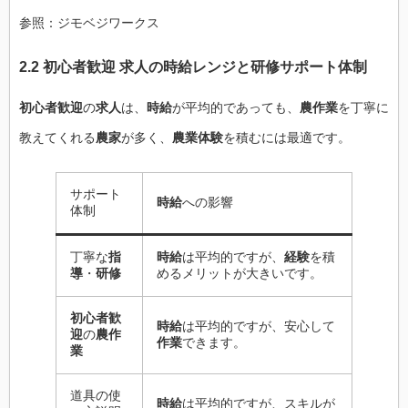
参照：ジモベジワークス
2.2 初心者歓迎 求人の時給レンジと研修サポート体制
初心者歓迎
の
求人
は、
時給
が平均的であっても、
農作業
を丁寧に
教えてくれる
農家
が多く、
農業体験
を積むには最適です。
サポート
時給
への影響
体制
丁寧な
指
時給
は平均的ですが、
経験
を積
導
・
研修
めるメリットが大きいです。
初心者歓
時給
は平均的ですが、安心して
迎
の
農作
作業
できます。
業
道具の使
時給
は平均的ですが、スキルが