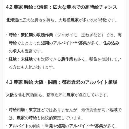
4.2 農家 時給 北海道：広大な農地での高時給チャンス
北海道
は広大な農地を持ち、大規模
農家
が多いのが特徴です。
時給
：
繁忙期
の
収穫作業
（ジャガイモ、玉ねぎなど）では、
高
時給
でまとまった
短期
の
アルバイト****募集
が多く、
住み込み
の
求人
も豊富です。
経験
：
未経験
でも対応できる
農作業
も多く、
移住
を検討してい
る方にも人気があります。
4.3 農家 時給 大阪・関西：都市近郊のアルバイト相場
大阪
を含む関西圏も、都市近郊に
農家
が点在しています。
時給相場
：
東京
ほどではありませんが、最低賃金が高い
地域
で
は、
農家
の
時給
も比較的安定しています。
アルバイト
の傾向：
単発
や
短期
の
アルバイト****募集
が多く、