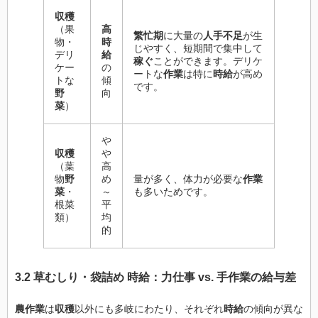
収穫
（果
高
繁忙期
に大量の
人手不足
が生
物・
時
じやすく、短期間で集中して
デリ
給
稼ぐ
ことができます。デリケ
ケー
の
ートな
作業
は特に
時給
が高め
トな
傾
です。
野
向
菜
）
や
収穫
や
（葉
高
物
野
め
量が多く、体力が必要な
作業
菜
・
～
も多いためです。
根菜
平
類）
均
的
3.2 草むしり・袋詰め 時給：力仕事 vs. 手作業の給与差
農作業
は
収穫
以外にも多岐にわたり、それぞれ
時給
の傾向が異な