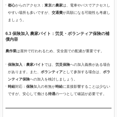
都心
からのアクセス：
東京
の
農家
は、電車やバスでアクセスし
やすい場所も多いですが、
交通費
が高額になる可能性も考慮し
ましょう。
6.3 保険加入 農家バイト：労災・ボランティア保険の補
償内容
農作業
は屋外で行われるため、安全面での配慮が重要です。
保険加入
：
農家バイト
では、
労災保険
への加入義務がある場合
があります。また、
ボランティア
として参加する場合は、
ボラ
ンティア保険
への加入を検討しましょう。
時給
対応：
保険
加入の有無が
時給
に直接影響することは少ない
ですが、安心して働ける
待遇
の一つとして確認が必要です。