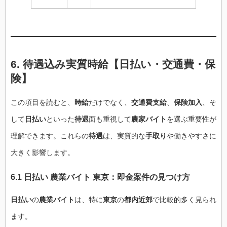
6. 待遇込み実質時給【日払い・交通費・保
険】
この項目を読むと、
時給
だけでなく、
交通費支給
、
保険加入
、そ
して
日払い
といった
待遇
面も重視して
農家バイト
を選ぶ重要性が
理解できます。これらの
待遇
は、実質的な
手取り
や働きやすさに
大きく影響します。
6.1 日払い 農業バイト 東京：即金案件の見つけ方
日払い
の
農業バイト
は、特に
東京
の
都内近郊
で比較的多く見られ
ます。