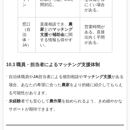
ン
間対応。
にくい場合
がある。
窓口
直接相談でき、
農
営業時間が
（自
家
との
マッチング
ある。直接
治
支援
や
補助金
に関
出向く手間
体・
する情報も得やす
がある。
JA）
い。
10.3 職員・担当者によるマッチング支援体制
自治体職員や
JA
担当者による個別相談や
マッチング支援
がある
場合、あなたの希望に合った
農家
をより的確に紹介してもらえ
る可能性があります。
未経験
者でも安心して
農作業
を始められるよう、きめ細やかな
サポートが期待できます。