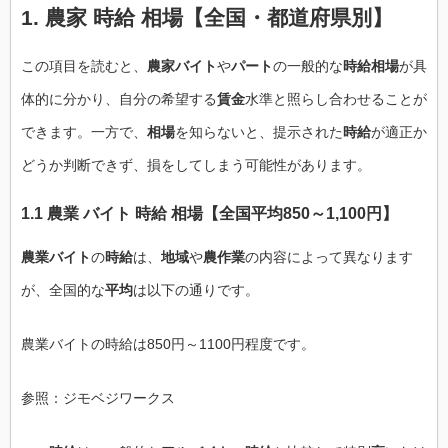
1. 農家 時給 相場【全国・都道府県別】
この項目を読むと、
農家バイト
や
パート
の一般的な
時給相場
が具
体的に分かり、自分の希望する
賃金
水準と照らし合わせることが
できます。一方で、
相場
を知らないと、提示された
時給
が適正か
どうか判断できず、損をしてしまう可能性があります。
1.1 農業 バイト 時給 相場【全国平均850～1,100円】
農業バイト
の
時給
は、
地域
や
農作業
の内容によって異なります
が、全国的な
平均
は以下の通りです。
農業バイトの時給は850円～1100円程度です。
参照：ジモベジワークス