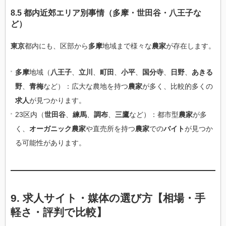
8.5 都内近郊エリア別事情（多摩・世田谷・八王子な
ど）
東京
都内にも、区部から
多摩
地域まで様々な
農家
が存在します。
多摩
地域（
八王子
、
立川
、
町田
、
小平
、
国分寺
、
日野
、
あきる
野
、
青梅
など）：広大な農地を持つ
農家
が多く、比較的多くの
求人
が見つかります。
23区内（
世田谷
、
練馬
、
調布
、
三鷹
など）：都市型
農家
が多
く、
オーガニック農家
や直売所を持つ
農家
での
バイト
が見つか
る可能性があります。
9. 求人サイト・媒体の選び方【相場・手
軽さ・評判で比較】