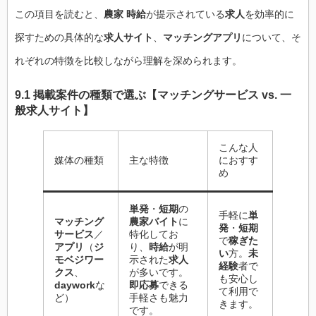
この項目を読むと、
農家 時給
が提示されている
求人
を効率的に
探すための具体的な
求人サイト
、
マッチングアプリ
について、そ
れぞれの特徴を比較しながら理解を深められます。
9.1 掲載案件の種類で選ぶ【マッチングサービス vs. 一
般求人サイト】
こんな人
媒体の種類
主な特徴
におすす
め
単発
・
短期
の
手軽に
単
マッチング
農家バイト
に
発
・
短期
サービス
／
特化してお
で
稼ぎた
アプリ
（
ジ
り、
時給
が明
い
方。
未
モベジワー
示された
求人
経験
者で
クス
、
が多いです。
も安心し
daywork
な
即応募
できる
て利用で
ど）
手軽さも魅力
きます。
です。