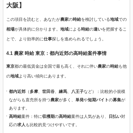
大阪】
この項目を読むと、あなたが
農家
の
時給
を検討している
地域
での
相場
が具体的に分かります。
地域
による
時給
の
違い
を把握するこ
とで、より効率的に
仕事
探しを進められるでしょう。
4.1 農家 時給 東京：都内近郊の高時給案件事情
東京
都の最低賃金は全国で最も高く、それに伴い
農家
の
時給
も他
の
地域
より高い傾向にあります。
都内近郊
（
多摩
、
世田谷
、
練馬
、
八王子
など）：比較的小規模
ながらも直売所を持つ
農家
が多く、
単発
や
短期バイト
の
募集
が
あります。
高時給
案件：特に
収穫期
の
高時給
案件は人気があり、
日払い
対
応の
求人
も比較的見つけやすいです。