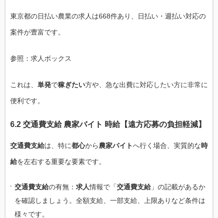
東京都の日払い農業の求人は668件あり、日払い・週払い対応の
案件が豊富です。
参照：求人ボックス
これは、
単発
で
稼ぎたい
方や、急な出費に対応したい方に非常に
便利です。
6.2 交通費支給 農家バイト 時給【遠方応募の負担軽減】
交通費支給
は、特に
都心
から
農家バイト
へ行く場合、実質的な
時
給
を左右する重要な要素です。
交通費支給
の有無：
求人
情報で「
交通費支給
」の記載があるか
を確認しましょう。全額支給、一部支給、上限ありなど条件は
様々です。