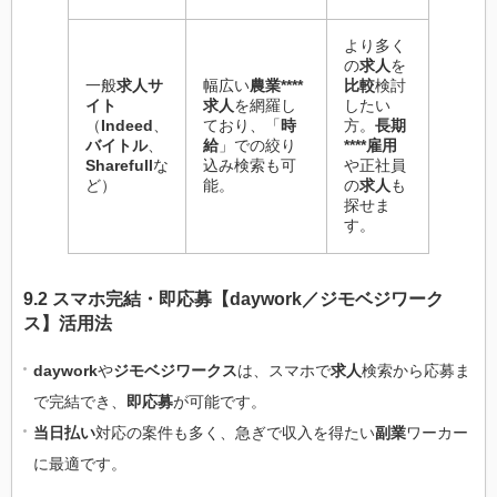
より多く
の
求人
を
一般
求人サ
幅広い
農業****
比較
検討
イト
求人
を網羅し
したい
（
Indeed
、
ており、「
時
方。
長期
バイトル
、
給
」での絞り
****雇用
Sharefull
な
込み検索も可
や正社員
ど）
能。
の
求人
も
探せま
す。
9.2 スマホ完結・即応募【daywork／ジモベジワーク
ス】活用法
daywork
や
ジモベジワークス
は、スマホで
求人
検索から応募ま
で完結でき、
即応募
が可能です。
当日払い
対応の案件も多く、急ぎで収入を得たい
副業
ワーカー
に最適です。