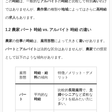
この
時給
は、一般的な
アルバイト
の
時給
と比較して特別
高い
わけ
ではありませんが、
農作業
の種類や
地域
によってはさらに
高時給
の
求人
もあります。
1.2 農家 パート 時給 vs. アルバイト 時給 の違い
農家
の
仕事
の
時給
は、
雇用形態
によって大きく
違い
があります。
パート
と
アルバイト
は法的な区分はありませんが、
農家
での慣習
として以下のような傾向があります。
雇用
時給
・
給
特徴／メリット・デメ
形態
料
の傾向
リット
比較的
長期雇用
で、
主
パー
平均的な
婦
や
シニア
など柔軟な
ト
時給
シフトを組みたい方に
多い。