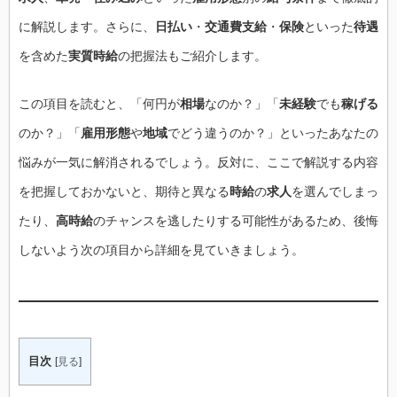
に解説します。さらに、
日払い
・
交通費支給
・
保険
といった
待遇
を含めた
実質時給
の把握法もご紹介します。
この項目を読むと、「何円が
相場
なのか？」「
未経験
でも
稼げる
のか？」「
雇用形態
や
地域
でどう違うのか？」といったあなたの
悩みが一気に解消されるでしょう。反対に、ここで解説する内容
を把握しておかないと、期待と異なる
時給
の
求人
を選んでしまっ
たり、
高時給
のチャンスを逃したりする可能性があるため、後悔
しないよう次の項目から詳細を見ていきましょう。
目次
[
見る
]