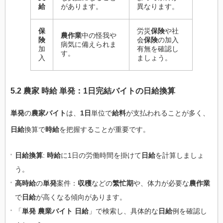
給
があります。
異なります。
保
労災
保険
や社
農作業
中の怪我や
険
会
保険
の加入
病気に備えられま
加
有無を確認し
す。
入
ましょう。
5.2 農家 時給 単発：1日完結バイトの日給換算
単発
の
農家バイト
は、
1日
単位で
給料
が支払われることが多く、
日給
換算で
時給
を把握することが重要です。
日給換算
:
時給
に1日の労働時間を掛けて
日給
を計算しましょ
う。
高時給
の
単発
案件：
収穫
などの
繁忙期
や、体力が必要な
農作業
で
日給
が高くなる傾向があります。
「
単発 農業バイト 日給
」で検索し、具体的な
日給
例を確認し