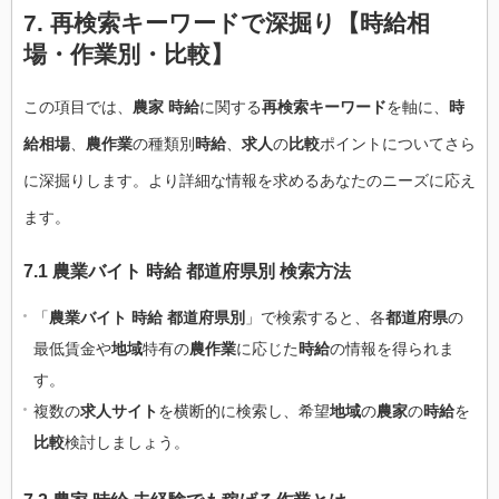
7. 再検索キーワードで深掘り【時給相
場・作業別・比較】
この項目では、
農家 時給
に関する
再検索キーワード
を軸に、
時
給相場
、
農作業
の種類別
時給
、
求人
の
比較
ポイントについてさら
に深掘りします。より詳細な情報を求めるあなたのニーズに応え
ます。
7.1 農業バイト 時給 都道府県別 検索方法
「
農業バイト 時給 都道府県別
」で検索すると、各
都道府県
の
最低賃金や
地域
特有の
農作業
に応じた
時給
の情報を得られま
す。
複数の
求人サイト
を横断的に検索し、希望
地域
の
農家
の
時給
を
比較
検討しましょう。