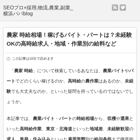
rss
twitter
SEOプロ×採用,物流,農業,副業_
横浜パパblog
農家 時給相場！稼げるバイト・パートは？未経験
OKの高時給求人・地域・作業別の給料など
この記事は10分で読めます
「
農家 時給
」について検索しているあなたは、
農業バイト
や
パ
ート
でどのくらい稼げるのか、
高時給
の
農作業
はあるのか、
未経
験
でも大丈夫なのか、といった疑問を持っているのではないでし
ょうか。
本記事では、
農業バイト
・
パート
の
時給相場
から、
収穫
や
選果
と
いった
高時給作業
、
東京
・
北海道
といった
地域差
、
未経験歓迎
の
求人
、
単発
・
住み込み
といった
雇用形態
別の
給与条件
まで徹底的