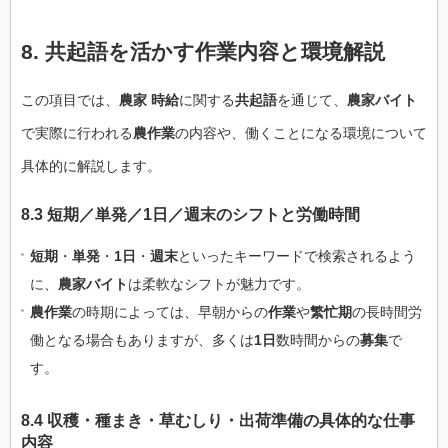
8. 共起語を活かす作業内容と環境解説
この項目では、
農家 時給
に関する
共起語
を通じて、
農家バイト
で実際に行われる
農作業
の内容や、働くことになる環境について
具体的に解説します。
8.3 短期／単発／1日／週末のシフトと労働時間
短期
・
単発
・
1日
・
週末
といったキーワードで検索されるよう
に、
農家バイト
は柔軟なシフトが魅力です。
農作業
の時期によっては、早朝からの
作業
や
繁忙期
の長時間労
働となる場合もありますが、多くは
1日
数時間からの
募集
で
す。
8.4 収穫・種まき・草むしり・出荷準備の具体的な仕事
内容