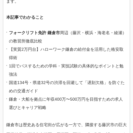
ます。
本記事でわかること
フォークリフト免許 鎌倉市
周辺（藤沢・横浜・海老名・綾瀬）
の教習所徹底比較
【実質2万円台】ハローワーク鎌倉の給付金を活用した格安取
得術
1回でパスするための学科・実技試験の具体的なポイントと勉
強法
国道134号・県道32号の渋滞を回避して「遅刻欠格」を防ぐた
めの交通ガイド
鎌倉・大船を拠点に年収400万〜500万円を目指すための求人
選びとキャリア戦略
鎌倉市は歴史ある住宅街が広がる一方で、隣接する藤沢市の巨大