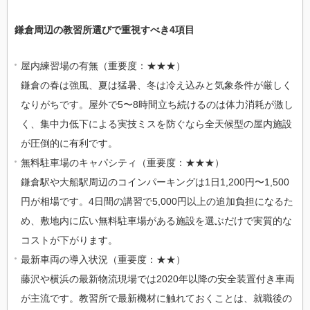
鎌倉周辺の教習所選びで重視すべき4項目
屋内練習場の有無（重要度：★★★）
鎌倉の春は強風、夏は猛暑、冬は冷え込みと気象条件が厳しく
なりがちです。屋外で5〜8時間立ち続けるのは体力消耗が激し
く、集中力低下による実技ミスを防ぐなら全天候型の屋内施設
が圧倒的に有利です。
無料駐車場のキャパシティ（重要度：★★★）
鎌倉駅や大船駅周辺のコインパーキングは1日1,200円〜1,500
円が相場です。4日間の講習で5,000円以上の追加負担になるた
め、敷地内に広い無料駐車場がある施設を選ぶだけで実質的な
コストが下がります。
最新車両の導入状況（重要度：★★）
藤沢や横浜の最新物流現場では2020年以降の安全装置付き車両
が主流です。教習所で最新機材に触れておくことは、就職後の