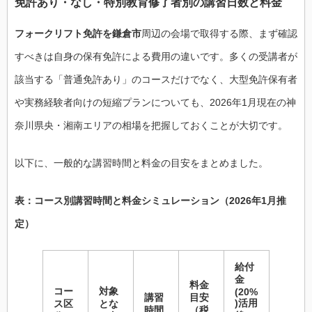
免許あり・なし・特別教育修了者別の講習日数と料金
フォークリフト免許を鎌倉市
周辺の会場で取得する際、まず確認
すべきは自身の保有免許による費用の違いです。多くの受講者が
該当する「普通免許あり」のコースだけでなく、大型免許保有者
や実務経験者向けの短縮プランについても、2026年1月現在の神
奈川県央・湘南エリアの相場を把握しておくことが大切です。
以下に、一般的な講習時間と料金の目安をまとめました。
表：コース別講習時間と料金シミュレーション（2026年1月推
定）
給付
金
料金
コー
対象
(20%
講習
目安
)活用
ス区
とな
時間
（税