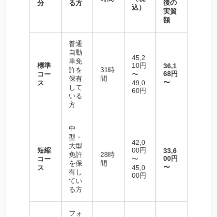
後の
分
る方
込）
実質
額
普通
自動
45,2
車免
標準
10円
36,1
許を
31時
68円
コー
〜
保有
間
〜
ス
49,0
して
60円
いる
方
中
型・
42,0
大型
短縮
00円
33,6
免許
28時
00円
コー
〜
を保
間
〜
ス
45,0
有し
00円
てい
る方
フォ