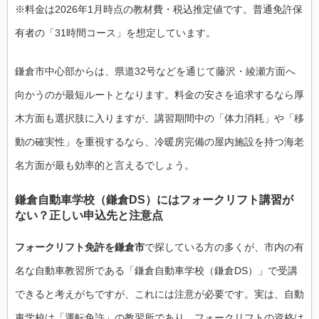
※料金は2026年1月時点の教材費・税込推定値です。普通免許保
有者の「31時間コース」を想定しています。
鎌倉市中心部からは、県道32号などを通じて藤沢・綾瀬方面へ
向かうのが最短ルートとなります。料金の安さを追求するなら厚
木方面も選択肢に入りますが、講習期間中の「体力消耗」や「移
動の確実性」を重視するなら、冷暖房完備の屋内施設を持つ海老
名方面が最も効率的と言えるでしょう。
鎌倉自動車学校（鎌倉DS）にはフォークリフト講習が
ない？正しい申込先と注意点
フォークリフト免許を鎌倉市
で探している方の多くが、市内の有
名な自動車教習所である「鎌倉自動車学校（鎌倉DS）」で受講
できると考えがちですが、これには注意が必要です。実は、自動
車学校は「運転免許」の教習所であり、フォークリフトの資格は