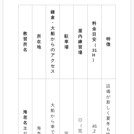
鎌
倉
・
料
大
金
屋
教
船
目
所
駐
内
習
か
特
安
在
車
練
所
ら
徴
（
地
場
習
名
の
31
場
ア
H
）
ク
セ
ス
設
備
が
新
大
し
船
海
く
か
老
夏
◎
ら
名
冬
（
45
車
エ
海
も
完
,2
で
リ
老
完