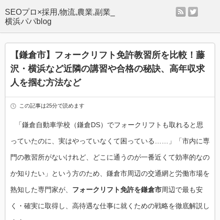
rss
twitter
SEOプロ×採用,物流,農業,副業_
横浜パパblog
【鎌倉市】フォークリフト免許教習所を比較！藤
沢・横浜など近隣の講習や合格の秘訣、高年収求
人を掴む方法など
この記事は25分で読めます
「鎌倉自動車学校（鎌倉DS）でフォークリフトも取れると思
っていたのに、実はやっていなくて困っている……」「市内に専
門の教習所がないけれど、どこに通うのが一番近くて効率的なの
か知りたい」という方のため、鎌倉市周辺の交通網と労働市場を
熟知した専門家が、
フォークリフト免許を鎌倉市
周辺で最も安
く・確実に取得し、高待遇な仕事に就くための戦略を徹底解説し