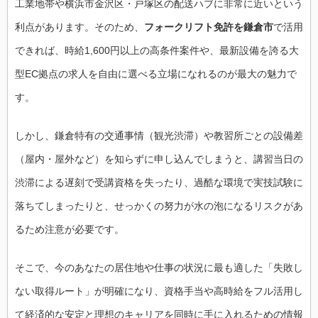
工業地帯や横浜市金沢区・戸塚区の配送ハブに非常に近いという
利点があります。そのため、
フォークリフト免許を鎌倉市
で活用
できれば、時給1,600円以上の高条件案件や、最新設備を誇る大
型EC拠点の求人を自由に選べる立場になれるのが最大の魅力で
す。
しかし、鎌倉特有の交通事情（観光渋滞）や教習所ごとの設備差
（屋内・屋外など）を知らずに申し込んでしまうと、講習当日の
渋滞による遅刻で受講資格を失ったり、過酷な環境で実技試験に
落ちてしまったりと、せっかくの努力が水の泡になるリスクがあ
るため注意が必要です。
そこで、今のあなたの居住地や仕事の状況に最も適した「失敗し
ない取得ルート」が明確になり、資格手当や高時給をフル活用し
て経済的な安定と理想のキャリアを同時に手に入れるための情報