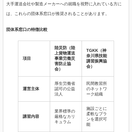
大手運送会社や製造メーカーへの就職を視野に入れている方に
は、これらの団体系窓口が推奨されることがあります。
団体系窓口の特徴比較
陸災防（陸
TGKK（神
上貨物運送
奈川県技能
項目
事業労働災
講習振興協
害防止協
会）
会）
厚生労働省
民間教習所
運営主体
認可の公益
のネットワ
法人
ーク組織
施設ごとに
業界標準の
柔軟なプラ
講習内容
厳格なカリ
ンを選択可
キュラム
能