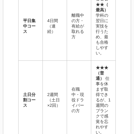
★★（
最高）
離職中
学科の
平日集
4日間
の方・
翌日に
中コー
（連
有給が
実技を
ス
続）
取れる
行うた
方
め、最
も合格
しやす
い。
★★★
（普
通）
仕
事を休
在職
まず取
土日分
2週間
中・現
得でき
割コー
（土日
役ドラ
るが、1
ス
×2回）
イバー
週間の
の方
ブラン
クで感
覚を忘
れやす
い。