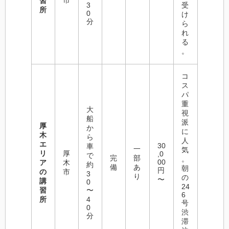
市
習
3
受
所
0
け
分
ら
れ
る
。
コ
ス
パ
重
大
視
船
派
厚
か
に
木
ら
人
エ
30
車
一
気
リ
厚
,0
で
完
部
。
00
ア
木
約
備
あ
朝
円
の
市
3
り
の
〜
講
0
24
習
〜
6
所
4
号
0
渋
分
滞