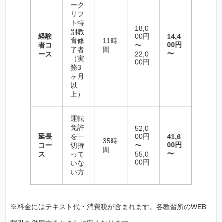
ーク
リフ
ト特
18,0
別教
経験
00円
14,4
育修
11時
00円
者コ
〜
了者
間
〜
ース
22,0
（実
00円
務3
ヶ月
以
上）
運転
免許
52,0
延長
を一
00円
41,6
35時
00円
コー
切持
〜
間
〜
ス
って
55,0
00円
いな
い方
※料金にはテキスト代・消費税が含まれます。各教習所のWEB