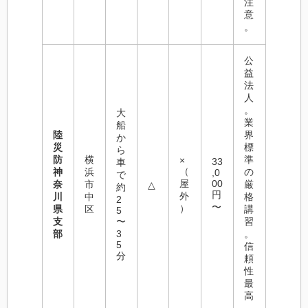
注
意
。
公
益
法
人
。
大
業
船
陸
界
か
災
標
ら
防
横
準
×
33
車
（
神
浜
の
,0
で
屋
00
奈
市
厳
△
約
円
外
川
中
格
2
〜
）
県
区
講
5
支
〜
習
部
3
。
5
信
分
頼
性
最
高