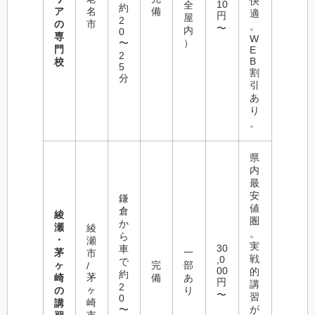
快
10
全
約
ア
名
備
適
円
屋
2
の
市
。
〜
内
0
専
W
〜
）
門
E
2
B
校
5
割
分
引
あ
り
。
県
内
最
安
鎌
値
倉
綾
圏
か
瀬
綾
。
ら
・
瀬
実
30
車
茅
一
市
戦
,0
で
ヶ
完
部
/
00
的
約
茅
崎
備
あ
円
講
2
ヶ
の
り
〜
習
0
崎
講
〜
が