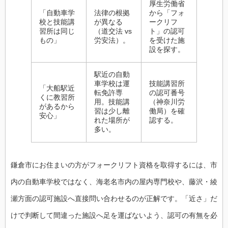
厚生労働省
「自動車学
法律の根拠
から「フォ
校と技能講
が異なる
ークリフ
習所は同じ
（道交法 vs
ト」の認可
もの」
労安法）。
を受けた施
設を探す。
駅近の自動
車学校は運
技能講習所
「大船駅近
転免許専
の認可番号
くに教習所
用。技能講
（神奈川労
があるから
習は少し離
働局）を確
安心」
れた場所が
認する。
多い。
鎌倉市にお住まいの方がフォークリフト資格を取得するには、市
内の自動車学校ではなく、海老名市内の屋内専門校や、藤沢・綾
瀬方面の認可施設へ直接問い合わせるのが正解です。「近さ」だ
けで判断して間違った施設へ足を運ばないよう、認可の有無を必