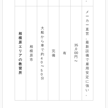
。
メ
ー
カ
ー
大
直
船
相
営
か
模
。
ら
原
最
35
車
エ
相
新
,0
で
リ
模
完
設
00
有
約
ア
原
備
備
円
4
の
市
で
〜
0
教
雇
〜
習
用
5
所
安
0
定
分
に
強
い
。