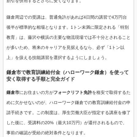
割引を併用するとさらに安くなります。
鎌倉周辺での受講は、普通免許があれば4日間の講習で4万円台
後半が標準的な相場となります。1トン未満に限定される「特別
教育」は、藤沢や横浜の主要な物流現場では不十分とされること
が多いため、将来のキャリアを見据えるなら、必ず「1トン以
上」を扱える技能講習を選択するようにしましょう。
鎌倉市で教育訓練給付金（ハローワーク鎌倉）を使って
安く取得する手順と完全ガイド
鎌倉市
にお住まいの方が
フォークリフト免許
を格安で取得するた
めに欠かせないのが、ハローワーク鎌倉での教育訓練給付金の申
請手続きです。この制度は、厚生労働大臣が指定する講座を修了
した後に、受講料の20%（最大10万円）が還付されるもので、
事前の確認が受給の絶対条件となります。