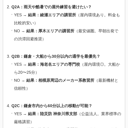
Q2A：雨天や酷暑での屋外練習を避けたい？
YES →
結果：綾瀬エリアの講習所
（屋内環境あり。料金も
比較的安い）
NO →
結果：厚木エリアの講習所
（最安値圏。早朝出発で
の渋滞回避推奨）
Q2B：鎌倉・大船から30分以内の通学を最優先？
YES →
結果：海老名エリアの専門校
（屋内環境◎。大船か
ら20〜25分）
NO →
結果：相模原周辺のメーカー系教習所
（最新機材と
信頼性）
Q2C：鎌倉市内から60分以上の移動が可能？
YES →
結果：陸災防 神奈川県支部
（公益法人。業界標準の
厳格講習）