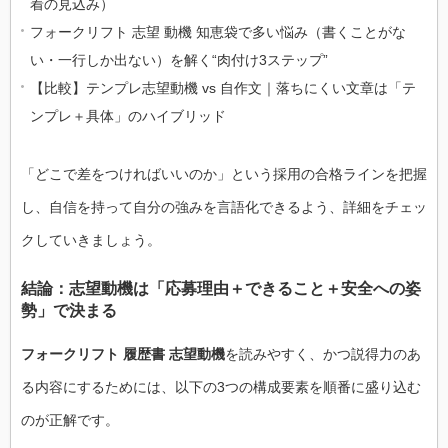
着の見込み）
フォークリフト 志望 動機 知恵袋で多い悩み（書くことがな
い・一行しか出ない）を解く“肉付け3ステップ”
【比較】テンプレ志望動機 vs 自作文｜落ちにくい文章は「テ
ンプレ＋具体」のハイブリッド
「どこで差をつければいいのか」という採用の合格ラインを把握
し、自信を持って自分の強みを言語化できるよう、詳細をチェッ
クしていきましょう。
結論：志望動機は「応募理由＋できること＋安全への姿
勢」で決まる
フォークリフト 履歴書 志望動機
を読みやすく、かつ説得力のあ
る内容にするためには、以下の3つの構成要素を順番に盛り込む
のが正解です。