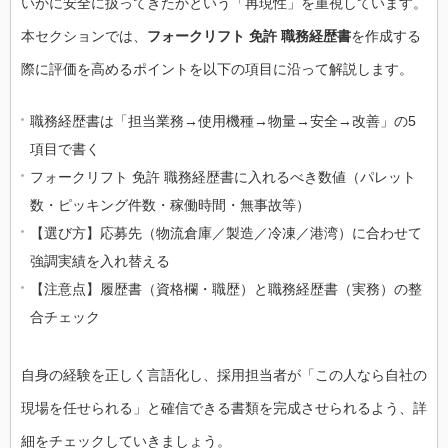
いかに安全に扱ってきたかという「再現性」を重視しています。
本セクションでは、
フォークリフト 免許 職務経歴書
を作成する
際に評価を高めるポイントを以下の項目に沿って解説します。
職務経歴書は「担当業務→使用機種→物量→安全→改善」の5
項目で書く
フォークリフト 免許 職務経歴書に入れるべき数値（パレット
数・ピッキング件数・稼働時間・無事故等）
【選び方】応募先（物流倉庫／製造／冷凍／港湾）に合わせて
強調実績を入れ替える
【注意点】履歴書（資格欄・職歴）と職務経歴書（実務）の整
合チェック
自身の経験を正しく言語化し、採用担当者が「この人なら自社の
現場を任せられる」と確信できる書類を完成させられるよう、詳
細をチェックしていきましょう。