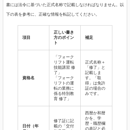
書には法令に基づいた正式名称で記載しなければなりません。以
下の表を参考に、正確な情報を転記してください。
正しい書き
項目
方のポイン
補足
ト
「フォーク
リフト運転
正式名称＋
技能講習 修
「修了」と
了」
記載しま
資格名
「フォーク
す。「取
リフトの運
得」は免許
転の業務に
証の場合の
係る特別教
みです。
育 修了」
西暦か和暦
かを、学
修了証に記
歴・職歴欄
日付（年
載の「交付
の表記と必