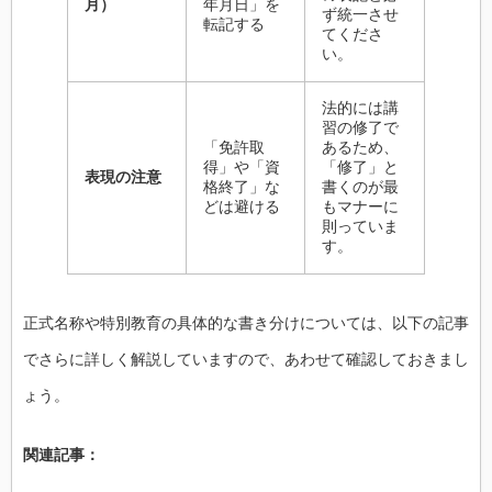
月）
年月日」を
ず統一させ
転記する
てくださ
い。
法的には講
習の修了で
「免許取
あるため、
得」や「資
「修了」と
表現の注意
格終了」な
書くのが最
どは避ける
もマナーに
則っていま
す。
正式名称や特別教育の具体的な書き分けについては、以下の記事
でさらに詳しく解説していますので、あわせて確認しておきまし
ょう。
関連記事：