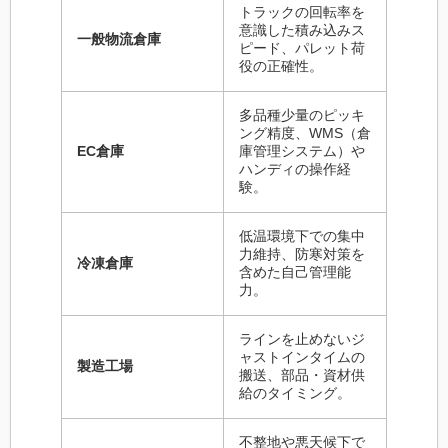
トラックの回転率を
意識した積み込みス
一般物流倉庫
ピード、パレット荷
役の正確性。
多品種少量のピッキ
ング精度、WMS（倉
EC倉庫
庫管理システム）や
ハンディの操作経
験。
低温環境下での集中
力維持、防寒対策を
冷凍倉庫
含めた自己管理能
力。
ラインを止めないジ
ャストインタイムの
製造工場
搬送、部品・資材供
給のタイミング。
不整地や悪天候下で