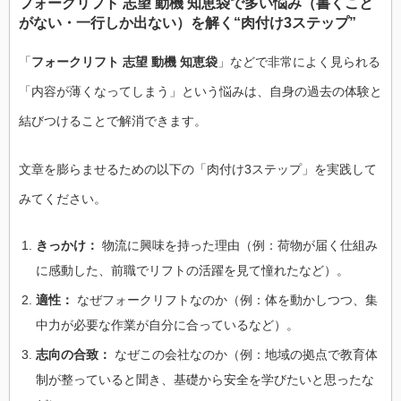
フォークリフト 志望 動機 知恵袋で多い悩み（書くこと
がない・一行しか出ない）を解く“肉付け3ステップ”
「
フォークリフト 志望 動機 知恵袋
」などで非常によく見られる
「内容が薄くなってしまう」という悩みは、自身の過去の体験と
結びつけることで解消できます。
文章を膨らませるための以下の「肉付け3ステップ」を実践して
みてください。
きっかけ：
物流に興味を持った理由（例：荷物が届く仕組み
に感動した、前職でリフトの活躍を見て憧れたなど）。
適性：
なぜフォークリフトなのか（例：体を動かしつつ、集
中力が必要な作業が自分に合っているなど）。
志向の合致：
なぜこの会社なのか（例：地域の拠点で教育体
制が整っていると聞き、基礎から安全を学びたいと思ったな