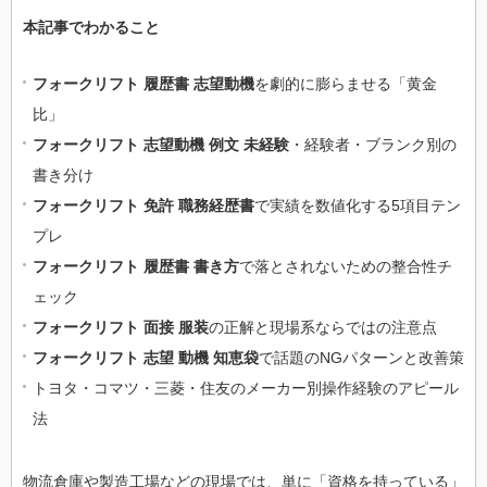
本記事でわかること
フォークリフト 履歴書 志望動機
を劇的に膨らませる「黄金
比」
フォークリフト 志望動機 例文 未経験
・経験者・ブランク別の
書き分け
フォークリフト 免許 職務経歴書
で実績を数値化する5項目テン
プレ
フォークリフト 履歴書 書き方
で落とされないための整合性チ
ェック
フォークリフト 面接 服装
の正解と現場系ならではの注意点
フォークリフト 志望 動機 知恵袋
で話題のNGパターンと改善策
トヨタ・コマツ・三菱・住友のメーカー別操作経験のアピール
法
物流倉庫や製造工場などの現場では、単に「資格を持っている」