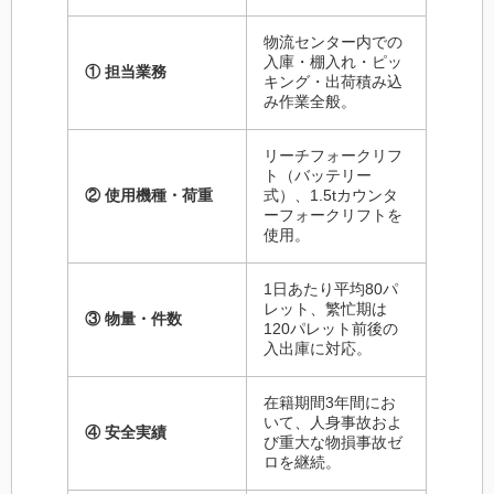
物流センター内での
入庫・棚入れ・ピッ
① 担当業務
キング・出荷積み込
み作業全般。
リーチフォークリフ
ト（バッテリー
② 使用機種・荷重
式）、1.5tカウンタ
ーフォークリフトを
使用。
1日あたり平均80パ
レット、繁忙期は
③ 物量・件数
120パレット前後の
入出庫に対応。
在籍期間3年間にお
いて、人身事故およ
④ 安全実績
び重大な物損事故ゼ
ロを継続。