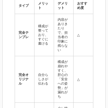
メリッ
デメリ
おすす
タイプ
ト
ット
め度
内容が
ありき
構成が
たり
整って
完全テ
で、担
おり、
△
ンプレ
当者の
すぐに
印象に
書ける
残らな
い
構成が
崩れや
すく、
完全オ
自分ら
肝心の
リジナ
しさが
「安全
△
ル
伝わる
への姿
勢」が
漏れが
ち