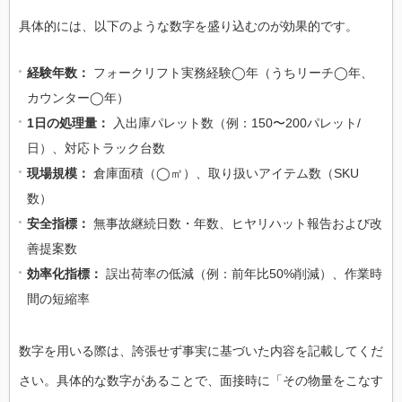
具体的には、以下のような数字を盛り込むのが効果的です。
経験年数：
フォークリフト実務経験◯年（うちリーチ◯年、
カウンター◯年）
1日の処理量：
入出庫パレット数（例：150〜200パレット/
日）、対応トラック台数
現場規模：
倉庫面積（◯㎡）、取り扱いアイテム数（SKU
数）
安全指標：
無事故継続日数・年数、ヒヤリハット報告および改
善提案数
効率化指標：
誤出荷率の低減（例：前年比50%削減）、作業時
間の短縮率
数字を用いる際は、誇張せず事実に基づいた内容を記載してくだ
さい。具体的な数字があることで、面接時に「その物量をこなす