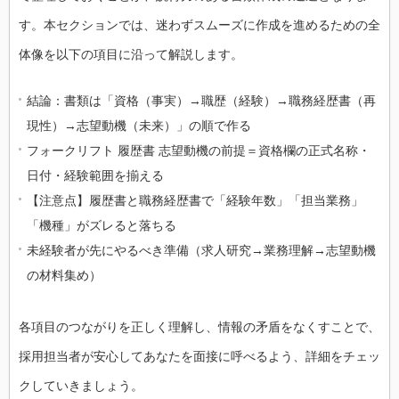
す。本セクションでは、迷わずスムーズに作成を進めるための全
体像を以下の項目に沿って解説します。
結論：書類は「資格（事実）→職歴（経験）→職務経歴書（再
現性）→志望動機（未来）」の順で作る
フォークリフト 履歴書 志望動機の前提＝資格欄の正式名称・
日付・経験範囲を揃える
【注意点】履歴書と職務経歴書で「経験年数」「担当業務」
「機種」がズレると落ちる
未経験者が先にやるべき準備（求人研究→業務理解→志望動機
の材料集め）
各項目のつながりを正しく理解し、情報の矛盾をなくすことで、
採用担当者が安心してあなたを面接に呼べるよう、詳細をチェッ
クしていきましょう。