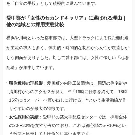
を「自立の手段」として積極的に選んでいます。
愛甲郡が「女性のセカンドキャリア」に選ばれる理由｜
他の地域との採用実態比較
横浜や川崎といった都市部では、大型トラックによる長距離配送
が主流の求人も多く、体力的・時間的な制約から女性が敬遠しが
ちな側面がありました。対して愛甲郡には、女性に優しい「地場
配送」が集中しています。
職住近接の理想形
：愛川町の内陸工業団地は、周辺の住宅街や
清川村からのアクセスが良く、**「16時に仕事を終えて、16時
15分にはスーパーへ買い出しに行ける」**という生活動線が作
りやすいのが最大の特徴です。
女性採用の実績
：愛甲郡の某大手配送センターでは、採用全体
の20〜30%を女性が占めており、これは都心部の5〜10%とい
う数字と比較しても圧倒的に高い水準です。