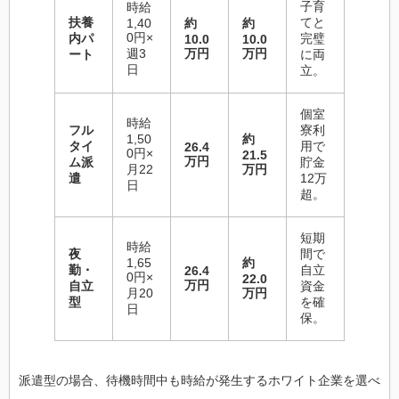
子育
時給
扶養
てと
1,40
約
約
0円×
内パ
完璧
10.0
10.0
週3
万円
万円
ート
に両
日
立。
個室
時給
フル
寮利
1,50
約
タイ
用で
26.4
0円×
21.5
万円
ム派
貯金
月22
万円
遣
12万
日
超。
短期
時給
夜
間で
1,65
約
勤・
自立
26.4
0円×
22.0
万円
自立
資金
月20
万円
型
を確
日
保。
派遣型の場合、待機時間中も時給が発生するホワイト企業を選べ