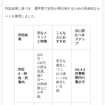
判定結果に基づき、愛甲郡で女性が再出発するための具体的なル
ートを整理しました。
次に読
主なメ
こんな
判定結
むべき
リット
人にお
果
ステッ
と特徴
すすめ
プ
103
万・
育児を
130万
優先し
の壁を
判定
つつ、
H3-4-2
意識。
扶養範
A：時
お小遣
週3
囲内の
短・扶
い＋αを
日〜、
働き方
養内
稼ぎた
16時終
い主
業など
婦。
が可
能。