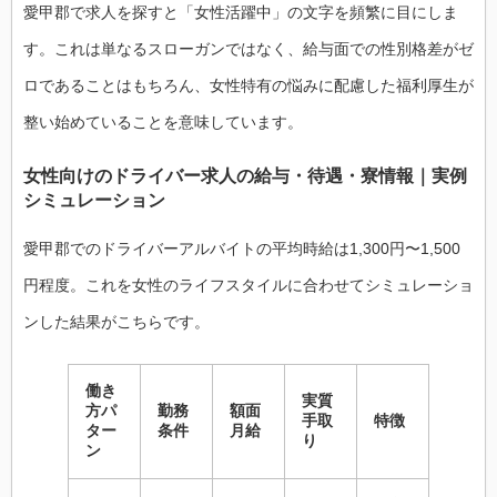
愛甲郡で求人を探すと「女性活躍中」の文字を頻繁に目にしま
す。これは単なるスローガンではなく、給与面での性別格差がゼ
ロであることはもちろん、女性特有の悩みに配慮した福利厚生が
整い始めていることを意味しています。
女性向けのドライバー求人の給与・待遇・寮情報｜実例
シミュレーション
愛甲郡でのドライバーアルバイトの平均時給は1,300円〜1,500
円程度。これを女性のライフスタイルに合わせてシミュレーショ
ンした結果がこちらです。
働き
実質
方パ
勤務
額面
手取
特徴
ター
条件
月給
り
ン