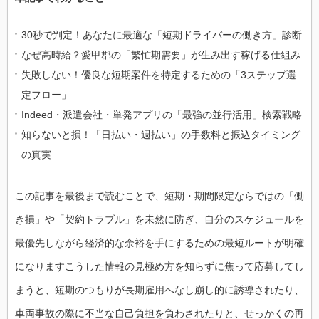
30秒で判定！あなたに最適な「短期ドライバーの働き方」診断
なぜ高時給？愛甲郡の「繁忙期需要」が生み出す稼げる仕組み
失敗しない！優良な短期案件を特定するための「3ステップ選
定フロー」
Indeed・派遣会社・単発アプリの「最強の並行活用」検索戦略
知らないと損！「日払い・週払い」の手数料と振込タイミング
の真実
この記事を最後まで読むことで、短期・期間限定ならではの「働
き損」や「契約トラブル」を未然に防ぎ、自分のスケジュールを
最優先しながら経済的な余裕を手にするための最短ルートが明確
になりますこうした情報の見極め方を知らずに焦って応募してし
まうと、短期のつもりが長期雇用へなし崩し的に誘導されたり、
車両事故の際に不当な自己負担を負わされたりと、せっかくの再