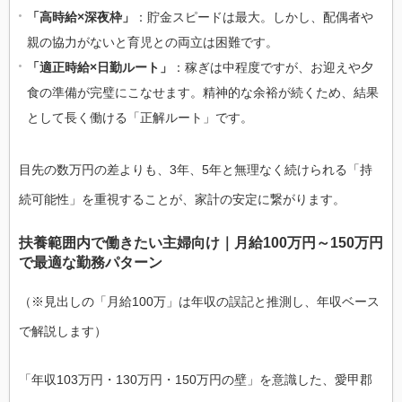
「高時給×深夜枠」
：貯金スピードは最大。しかし、配偶者や
親の協力がないと育児との両立は困難です。
「適正時給×日勤ルート」
：稼ぎは中程度ですが、お迎えや夕
食の準備が完璧にこなせます。精神的な余裕が続くため、結果
として長く働ける「正解ルート」です。
目先の数万円の差よりも、3年、5年と無理なく続けられる「持
続可能性」を重視することが、家計の安定に繋がります。
扶養範囲内で働きたい主婦向け｜月給100万円～150万円
で最適な勤務パターン
（※見出しの「月給100万」は年収の誤記と推測し、年収ベース
で解説します）
「年収103万円・130万円・150万円の壁」を意識した、愛甲郡