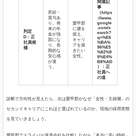
関連記
事
昇給・
（https
賞与あ
://www.
google
り。将
愛甲郡
.com/s
来の年
に腰を
判定
earch?
金が強
据え、
D：正
q=%E6
固にな
キャリ
社員候
%BA%
り、長
アを築
96%E5
補
期的な
きたい
%82%9
安心感
女性。
9%E4%
が違
B8%AD
）：正
う。
社員へ
の道
診断で方向性が見えたら、次は愛甲郡がなぜ「女性・主婦層」の
セカンドキャリアにこれほど選ばれているのか、現地の採用実態
を見ていきましょう。
愛甲郡でドライバー派遣会社を比較しながら「本当に高い時給」