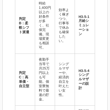
時給
1,400円
効率よ
以上の
く稼ぎ
好条件
H3-5-1
判定
つつ、
月給シ
が多
B：柔
行事等
ミュレ
く、社
軟シフ
で休み
ーショ
保完
ト派遣
も確保
ン
備。現
した
場変更
い。
も相談
可。
夜勤手
当等で
シング
月25万
ルマザ
H3-5-4
判定
円以上
ーや、
シング
C：高
も可
経済的
ルマザ
単価・
能。個
自立を
ーの設
自立型
室寮無
叶えた
計
料で最
い女
速の貯
性。
金。