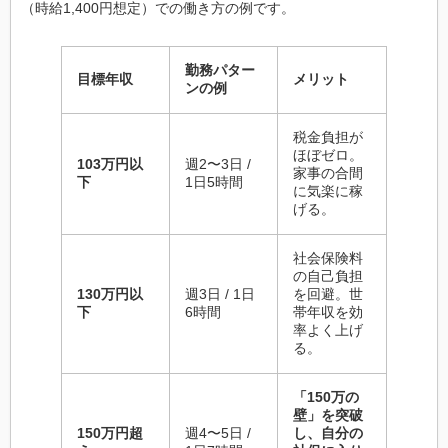
（時給1,400円想定）での働き方の例です。
勤務パター
目標年収
メリット
ンの例
税金負担が
ほぼゼロ。
103万円以
週2〜3日 /
家事の合間
下
1日5時間
に気楽に稼
げる。
社会保険料
の自己負担
130万円以
週3日 / 1日
を回避。世
下
6時間
帯年収を効
率よく上げ
る。
「150万の
壁」を突破
150万円超
週4〜5日 /
し、自分の