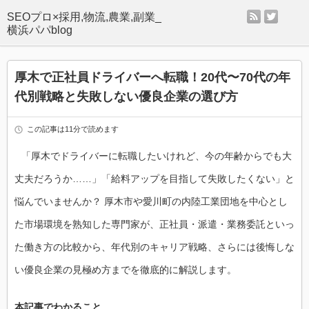
rss
twitter
SEOプロ×採用,物流,農業,副業_
横浜パパblog
厚木で正社員ドライバーへ転職！20代〜70代の年
代別戦略と失敗しない優良企業の選び方
この記事は11分で読めます
「厚木でドライバーに転職したいけれど、今の年齢からでも大
丈夫だろうか……」「給料アップを目指して失敗したくない」と
悩んでいませんか？ 厚木市や愛川町の内陸工業団地を中心とし
た市場環境を熟知した専門家が、正社員・派遣・業務委託といっ
た働き方の比較から、年代別のキャリア戦略、さらには後悔しな
い優良企業の見極め方までを徹底的に解説します。
本記事でわかること