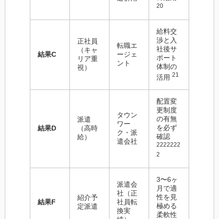
20
給料交
渉と入
正社員
転職エ
社後サ
（キャ
結果C
ージェ
ポート
リア重
ント
体制の
視）
21
活用
配置変
更制度
タウン
の有無
派遣
ワー
を必ず
結果D
（高時
ク・派
確認
給）
遣会社
2222222
2
3〜6ヶ
派遣会
月で適
社（正
性を見
紹介予
結果F
社員転
極める
定派遣
換実
柔軟性