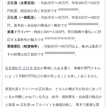
正社員（企業送迎）
：月給28万〜38万円、年収380万〜520万
656565656565
円程度。固定給が高く安定的です
。
正社員（一般配送）
：月給25万〜35万円、年収320万〜480万
666666666666666666
円。基本給＋歩合給の構成が一般的です
。
派遣ドライバー
：時給1,500〜2,000円。即日勤務や週払いに対
676767676767676767
応する柔軟性が魅力です
。
業務委託（軽貨物等）
：月額40万〜80万円以上。稼ぎは最高で
686868686868686868
すが経費は自己負担です
。
役員運転手 正社員 厚木
の事例にもある通り、車種や専門スキル
によって月額5万円以上の差が生じることも珍しくありません。
派遣社員ドライバーか正社員か、どちらの働き方が自分に合って
いるか判断しかねている方は、給与・福利厚生・自由度の観点か
ら派遣 vs 正社員 vs アルバイトを徹底比較し、厚木で最適な選