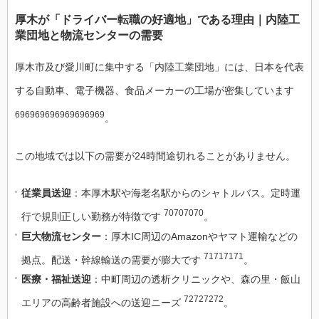
厚木が「ドライバー転職の好適地」である理由｜内陸工
業団地と物流センターの需要
厚木市及び愛川町に集中する「内陸工業団地」には、日本を代表
する自動車、電子機器、食品メーカーの工場が密集しています
696969696969696969
。
この地域では以下の需要が24時間途切れることがありません。
従業員送迎
：本厚木駅や海老名駅からのシャトルバス。定時運
70707070
行で規則正しい勤務が特徴です
。
巨大物流センター
：厚木IC周辺のAmazonやヤマト運輸などの
71717171
拠点。配送・幹線輸送の需要が膨大です
。
医療・福祉送迎
：中町周辺の透析クリニックや、森の里・飯山
72727272
エリアの高齢者施設への送迎ニーズ
。