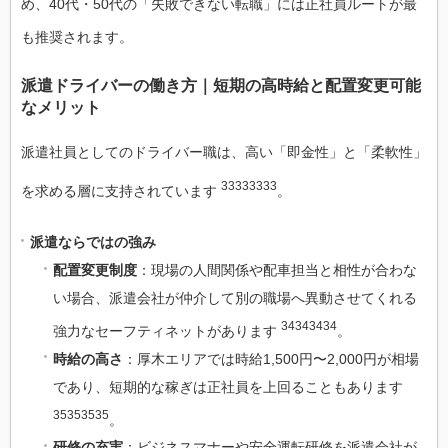
め、40代・50代の「失敗できない転職」には正社員ルートが最
も推奨されます。
派遣ドライバーの働き方｜短期の高時給と配置変更可能
なメリット
派遣社員としてのドライバー職は、高い「即金性」と「柔軟性」
33333333
を求める層に支持されています
。
派遣ならではの強み
配置変更制度
：現場の人間関係や配車担当と相性が合わな
い場合、派遣会社が仲介して別の職場へ異動させてくれる
34343434
強力なセーフティネットがあります
。
時給の高さ
：厚木エリアでは時給1,500円〜2,000円が相場
であり、短期的な稼ぎは正社員を上回ることもあります
35353535
。
研修の充実
：ビジネスマナーや安全運転研修を派遣会社が