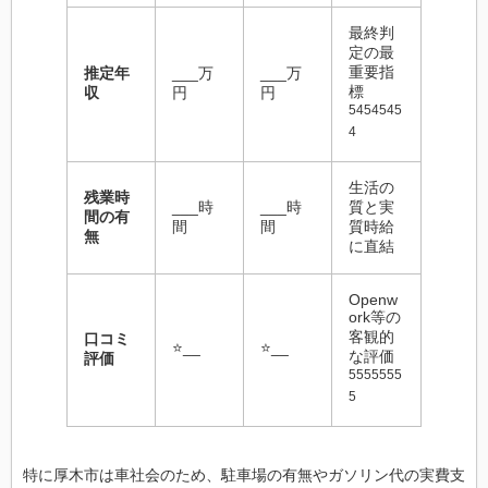
最終判
定の最
重要指
推定年
___万
___万
標
収
円
円
5454545
4
生活の
残業時
___時
___時
質と実
間の有
間
間
質時給
無
に直結
Openw
ork等の
客観的
口コミ
⭐__
⭐__
な評価
評価
5555555
5
特に厚木市は車社会のため、駐車場の有無やガソリン代の実費支