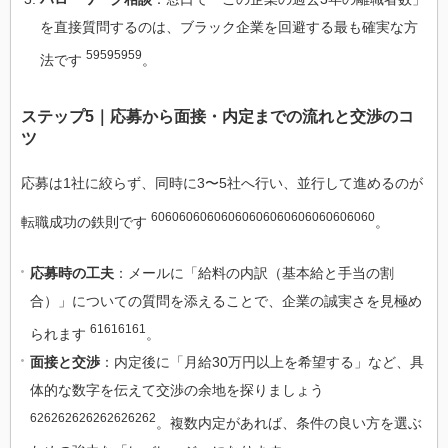
を直接質問するのは、ブラック企業を回避する最も確実な方
59595959
法です
。
ステップ5｜応募から面接・内定までの流れと交渉のコ
ツ
応募は1社に絞らず、同時に3〜5社へ行い、並行して進めるのが
60606060606060606060606060606060
転職成功の鉄則です
。
応募時の工夫
：メールに「給料の内訳（基本給と手当の割
合）」についての質問を添えることで、企業の誠実さを見極め
61616161
られます
。
面接と交渉
：内定後に「月給30万円以上を希望する」など、具
体的な数字を伝えて交渉の余地を探りましょう
626262626262626262
。複数内定があれば、条件の良い方を選ぶ