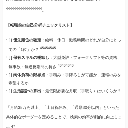
444444444444444444
。
【転職前の自己分析チェックリスト】
[ ]
優先順位の確定
：給料・休日・勤務時間のどれが自分にとっ
45454545
ての「1位」か？
[ ]
保有スキルの棚卸し
：大型免許・フォークリフト等の資格、
46464646
無事故・無違反期間の長さ
[ ]
肉体負荷の限界点
：手積み・手降ろしが可能か、運転のみを
希望するか
[ ]
生活設計の算出
：最低限必要な月収（手取り）はいくらか？
「月給35万円以上」「土日祝休み」「通勤30分以内」といった
具体的なボーダーを定めることで、検索の効率が劇的に向上しま
47
す
。