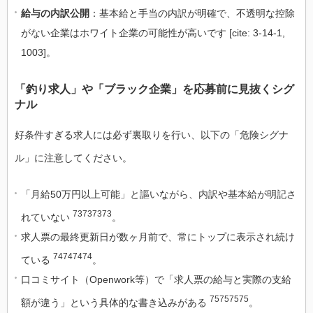
給与の内訳公開
：基本給と手当の内訳が明確で、不透明な控除
がない企業はホワイト企業の可能性が高いです [cite: 3-14-1,
1003]。
「釣り求人」や「ブラック企業」を応募前に見抜くシグ
ナル
好条件すぎる求人には必ず裏取りを行い、以下の「危険シグナ
ル」に注意してください。
「月給50万円以上可能」と謳いながら、内訳や基本給が明記さ
73737373
れていない
。
求人票の最終更新日が数ヶ月前で、常にトップに表示され続け
74747474
ている
。
口コミサイト（Openwork等）で「求人票の給与と実際の支給
75757575
額が違う」という具体的な書き込みがある
。