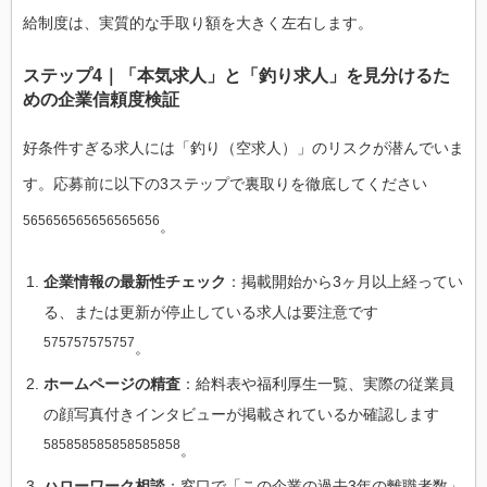
給制度は、実質的な手取り額を大きく左右します。
ステップ4｜「本気求人」と「釣り求人」を見分けるた
めの企業信頼度検証
好条件すぎる求人には「釣り（空求人）」のリスクが潜んでいま
す。応募前に以下の3ステップで裏取りを徹底してください
565656565656565656
。
企業情報の最新性チェック
：掲載開始から3ヶ月以上経ってい
る、または更新が停止している求人は要注意です
575757575757
。
ホームページの精査
：給料表や福利厚生一覧、実際の従業員
の顔写真付きインタビューが掲載されているか確認します
585858585858585858
。
ハローワーク相談
：窓口で「この企業の過去3年の離職者数」