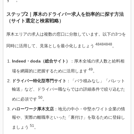
ステップ2｜厚木のドライバー求人を効率的に探す方法
（サイト選定と検索戦略）
厚木エリアの求人は複数の窓口に分散しています。以下の3つを
48484848
同時に活用して、見落としを最小化しましょう
。
Indeed・doda（総合サイト）
：厚木全域の求人数と給料相
49
場を網羅的に把握するために活用します
。
ドライバー特化型専門サイト
：「バラ積みなし」「パレット
輸送」など、ドライバー職ならではの詳細条件で絞り込むた
50
めに必須です
。
ハローワーク厚木支店
：地元の中小・中堅ホワイト企業の情
報や、実際の離職率といった「裏付け」を取るために登録し
51
ましょう
。