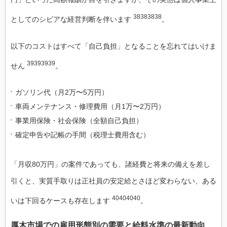
38383838
としてのシビアな経営判断を伴います
。
以下のコストはすべて「自己負担」となることを忘れてはいけま
39393939
せん
。
ガソリン代（月2万〜5万円）
車両メンテナンス・修理費用（月1万〜2万円）
事業用保険・社会保険（全額自己負担）
確定申告や記帳の手間（税理士費用含む）
「月収80万円」の案件であっても、諸経費と将来の備えを差し
引くと、実質手取りは正社員の安定給とさほど変わらない、ある
40404040
いは下回るケースも存在します
。
厚木市場での雇用形態別の需要と給料水準の最新動向