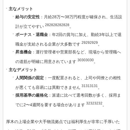
主なメリット
給与の安定性
：月給28万〜38万円程度が確保され、生活設
282828282828
計が立てやすい
。
ボーナス・退職金
：年2回の賞与に加え、勤続3年以上で退
29292929
職金が支給される企業が大多数です
。
昇進機会
：運行管理者や営業部長など、現場から管理職へ
30303030
の道筋が明確に用意されています
。
主なデメリット
人間関係の固定
：一度配置されると、上司や同僚との相性
31313131
が悪くても容易には異動できません
。
採用基準の厳格化
：派遣に比べて選考回数が多く、採用ま
32323232
でに2〜4週間を要する場合があります
。
厚木の上場企業や大手物流拠点では福利厚生が非常に手厚いた