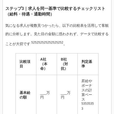
ステップ3｜求人を同一基準で比較するチェックリスト
（給料・待遇・通勤時間）
気になる求人が複数見つかったら、以下の比較表を活用して客観
的に分析します。見た目の金額に惑わされず、データで比較する
525252525252525252
ことが大切です
。
A社
B社
比較項
判定基
（本
（対
目
準
命）
抗）
昇給や
ボーナ
スの計
基本給
___万
___万
算ベー
の額
円
円
ス
5353535
3