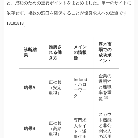
と、成功のための重要ポイントをまとめました。単一のサイトに
依存せず、複数の窓口を確保することが優良求人への近道です
18181818
。
厚木市
推奨さ
メイン
診断結
場での
れる働
の情報
果
成功ポ
き方
源
イント
企業の
Indeed
透明性
正社員
・ハロ
と離職
結果A
（安定
ーワー
率を重
重視）
ク
19
視
スカウ
ト機能
専門求
正社員
と非公
人サイ
結果B
（高給
開求人
ト・派
重視）
の活用
遣併用