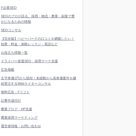
F企業SEO
SEOのプロが語る、採用・物流・農業・副業で豊
かになるための情報
SEOコンサル
【完全版】ベビーパークの口コミを網羅したい！
効果・料金・体験レッスン・英語など
お役立ち情報一覧
ドライバー派遣SEO・採用マーケ支援
広告掲載
文字単価1円から脱却！未経験から高単価案件を継
続受注するWebライターコンサル
無料広告：Fリフト
記事作成代行
農業ブログ・HP支援
農業採用マーケティング
運営者情報・お問い合わせ