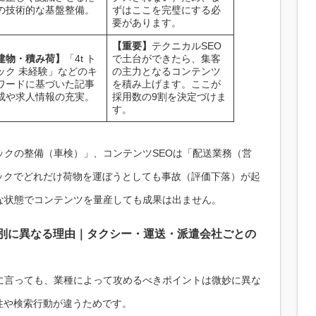
の技術的な基盤整備。
ずはここを完璧にする必
要があります。
【重要】
テクニカルSEO
建物・積み荷】
「4t ト
で土台ができたら、集客
ック 未経験」などのキ
の主力となるコンテンツ
ワードに基づいた記事
を積み上げます。ここが
成や求人情報の充実。
採用数の9割を決定づけま
す。
ックの整備（車検）」、コンテンツSEOは「配送業務（営
ックでどれだけ荷物を運ぼうとしても事故（評価下落）が起
な状態でコンテンツを量産しても成果は出ません。
種別に異なる理由｜タクシー・運送・派遣会社ごとの
に言っても、業種によって攻めるべきポイントは微妙に異な
性や検索行動が違うためです。