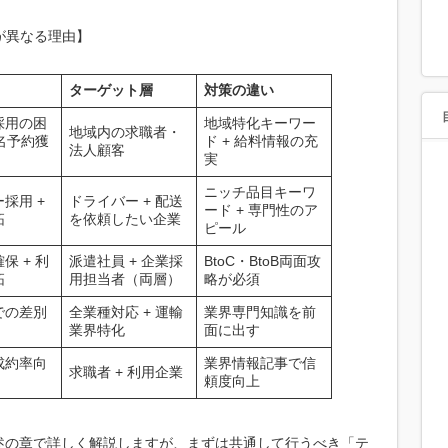
が異なる理由】
ターゲット層
対策の違い
採用の困
地域特化キーワー
地域内の求職者・
指名予約獲
ド + 給料情報の充
法人顧客
実
ニッチ品目キーワ
採用 +
ドライバー + 配送
ード + 専門性のア
拓
を依頼したい企業
ピール
保 + 利
派遣社員 + 企業採
BtoC・BtoB両面攻
拓
用担当者（両層）
略が必須
での差別
全業種対応 + 運輸
業界専門知識を前
業界特化
面に出す
成約率向
業界情報記事で信
求職者 + 利用企業
頼度向上
述の章で詳しく解説しますが、まずは共通して行うべき「テ