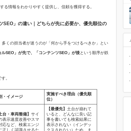
する情報をわかりやすく提供し、信頼を獲得する。
ツSEO」の違い｜どちらが先に必要か、優先順位の
、多くの担当者が迷うのが「何から手をつけるべきか」とい
ルSEO」が先で、「コンテンツSEO」が後
という順序が鉄
です。
実施すべき理由（優先順
割・イメージ
位）
【最優先】
土台が崩れて
土台・車両整備】
サイ
いると、どんなに良い記
の表示速度改善やスマ
事を書いても検索結果に
対応など、検索エンジ
表示されない（インデッ
に正しく認識させるた
クスされない）ため、ま