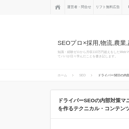
ホーム
運営者・問合せ
リフト無料広告
SEOプロ×採用,物流,農業,
知識・経験ゼロから月収110万円超えをしたWe
てパパが日々学んだことを書き記します。
ホーム
SEO
ドライバーSEOの内
ドライバーSEOの内部対策マ
を作るテクニカル・コンテン