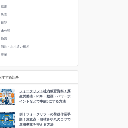
採用
教育
日記
未分類
物流
節約・お小遣い稼ぎ
農業
おすすめ記事
フォークリフト社内教育資料！厚
生労働省・PDF・動画・パワーポ
イントなどで事故0にする方法
例｜フォークリフトの荷役作業手
順！注意点・段積みや爪のコツで
運搬事故を抑える方法