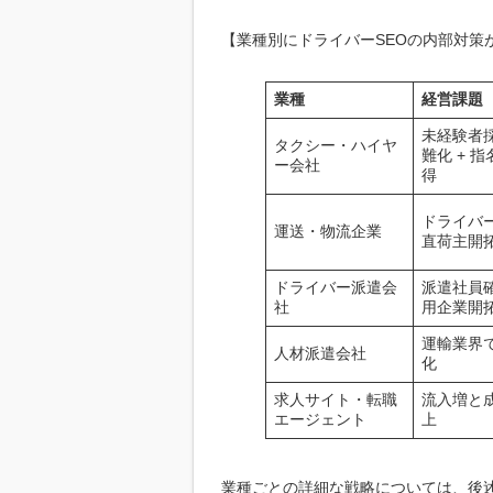
【業種別にドライバーSEOの内部対策
業種
経営課題
未経験者
タクシー・ハイヤ
難化 + 
ー会社
得
ドライバー
運送・物流企業
直荷主開
ドライバー派遣会
派遣社員確
社
用企業開
運輸業界
人材派遣会社
化
求人サイト・転職
流入増と
エージェント
上
業種ごとの詳細な戦略については、後