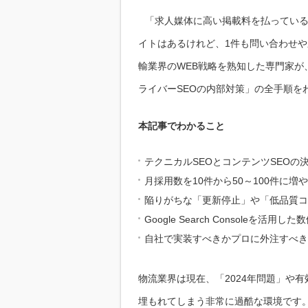
「求人媒体に高い掲載料を払ってい
イトはあるけれど、1件も問い合わせ
輸業界のWEB戦略を熟知した専門家
ライバーSEOの内部対策」の全手順を
本記事でわかること
テクニカルSEOとコンテンツSEOの
月採用数を10件から50～100件に増
陥りがちな「更新停止」や「低品質コ
Google Search Consoleを活用
自社で実装すべきかプロに外注すべき
物流業界は現在、「2024年問題」や
埋もれてしまう非常に過酷な環境です。