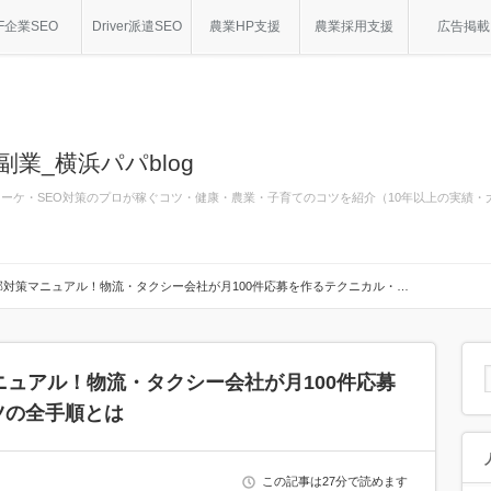
F企業SEO
Driver派遣SEO
農業HP支援
農業採用支援
広告掲載
副業_横浜パパblog
bマーケ・SEO対策のプロが稼ぐコツ・健康・農業・子育てのコツを紹介（10年以上の実績
部対策マニュアル！物流・タクシー会社が月100件応募を作るテクニカル・…
ニュアル！物流・タクシー会社が月100件応募
ツの全手順とは
この記事は27分で読めます