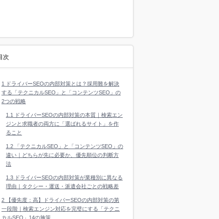
目次
1
ドライバーSEOの内部対策とは？採用難を解決
する「テクニカルSEO」と「コンテンツSEO」の
2つの戦略
1.1
ドライバーSEOの内部対策の本質｜検索エン
ジンと求職者の両方に「選ばれるサイト」を作
ること
1.2
「テクニカルSEO」と「コンテンツSEO」の
違い｜どちらが先に必要か、優先順位の判断方
法
1.3
ドライバーSEOの内部対策が業種別に異なる
理由｜タクシー・運送・派遣会社ごとの戦略差
2
【優先度：高】ドライバーSEOの内部対策の第
一段階｜検索エンジン対応を完璧にする「テクニ
カルSEO」14の施策