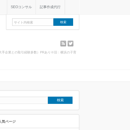
SEOコンサル
記事作成代行
rss
twitter
・大手企業との取引経験多数）PRあり※旧：横浜の子育
人気ページ