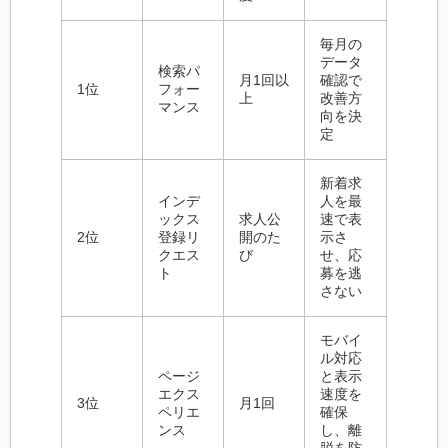
毎月の
データ
検索パ
月1回以
確認で
1位
フォー
上
改善方
マンス
向を決
定
新着求
インデ
人を最
ックス
求人公
速で表
2位
登録リ
開のた
示さ
クエス
び
せ、応
ト
募を逃
さない
モバイ
ル対応
ページ
と表示
エクス
速度を
3位
月1回
ペリエ
確保
ンス
し、離
脱を防