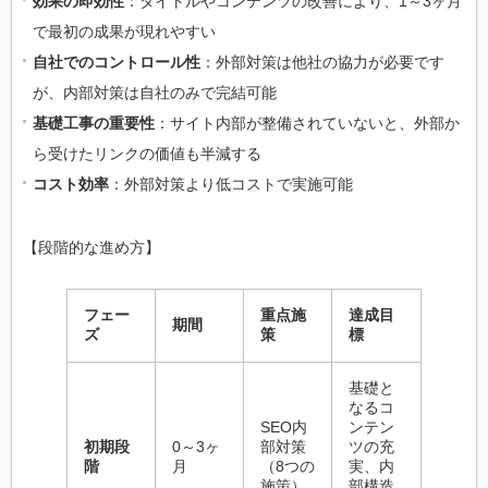
効果の即効性
：タイトルやコンテンツの改善により、1～3ヶ月
で最初の成果が現れやすい
自社でのコントロール性
：外部対策は他社の協力が必要です
が、内部対策は自社のみで完結可能
基礎工事の重要性
：サイト内部が整備されていないと、外部か
ら受けたリンクの価値も半減する
コスト効率
：外部対策より低コストで実施可能
【段階的な進め方】
フェー
重点施
達成目
期間
ズ
策
標
基礎と
なるコ
SEO内
ンテン
初期段
0～3ヶ
部対策
ツの充
階
月
（8つの
実、内
施策）
部構造