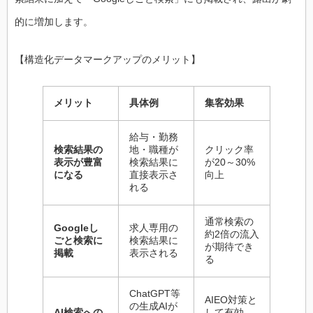
的に増加します。
【構造化データマークアップのメリット】
メリット
具体例
集客効果
給与・勤務
検索結果の
地・職種が
クリック率
表示が豊富
検索結果に
が20～30%
になる
直接表示さ
向上
れる
通常検索の
Googleし
求人専用の
約2倍の流入
ごと検索に
検索結果に
が期待でき
掲載
表示される
る
ChatGPT等
AIEO対策と
の生成AIが
AI検索への
して有効