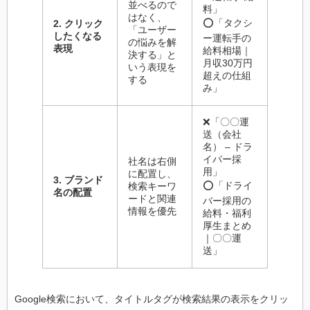
並べるので
料」
はなく、
⭕「タクシ
2. クリック
「ユーザー
したくなる
ー運転手の
の悩みを解
表現
給料相場｜
決する」と
月収30万円
いう表現を
超えの仕組
する
み」
❌「〇〇運
送（会社
名） – ドラ
イバー採
社名は右側
用」
に配置し、
3. ブランド
⭕「ドライ
検索キーワ
名の配置
ードと関連
バー採用の
情報を優先
給料・福利
厚生まとめ
｜〇〇運
送」
Google検索において、タイトルタグが検索結果の表示をクリッ