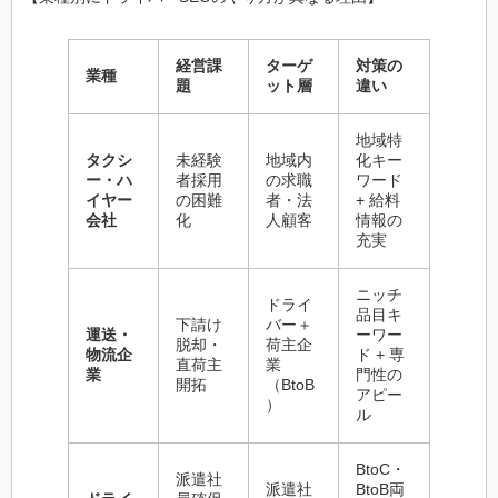
経営課
ターゲ
対策の
業種
題
ット層
違い
地域特
タクシ
未経験
地域内
化キー
ー・ハ
者採用
の求職
ワード
イヤー
の困難
者・法
+ 給料
会社
化
人顧客
情報の
充実
ニッチ
ドライ
品目キ
下請け
バー＋
運送・
ーワー
脱却・
荷主企
物流企
ド + 専
直荷主
業
業
門性の
開拓
（BtoB
アピー
）
ル
BtoC・
派遣社
派遣社
BtoB両