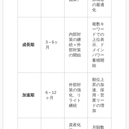
の最適
化
複数キ
ーワー
内部対
ドでの
策の継
上位表
3～6ヶ
成長期
続＋外
示、ド
月
部対策
メイン
の開始
パワー
蓄積開
始
順位上
外部対
昇の加
策の強
速、採
6～12
加速期
化、リ
用・営
ヶ月
ライト
業リー
継続
ドの増
加
資産化
月額数