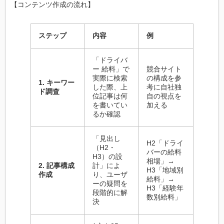
【コンテンツ作成の流れ】
ステップ
内容
例
「ドライバ
ー 給料」で
競合サイト
実際に検索
の構成を参
1. キーワー
した際、上
考に自社独
ド調査
位記事は何
自の視点を
を書いてい
加える
るか確認
「見出し
H2「ドライ
（H2・
バーの給料
H3）の設
相場」→
2. 記事構成
計」によ
H3「地域別
作成
り、ユーザ
給料」→
ーの疑問を
H3「経験年
段階的に解
数別給料」
決