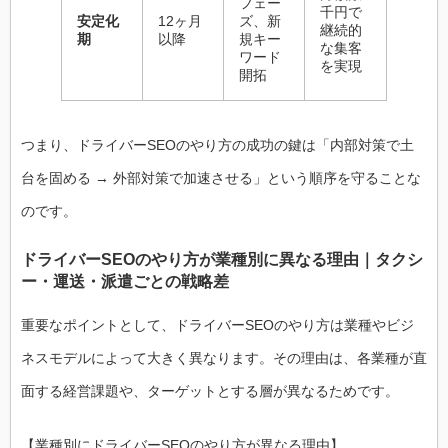
フェー
千円で
安定化
12ヶ月
ズ、新
継続的
期
以降
規キー
な集客
ワード
を実現
開拓
つまり、ドライバーSEOのやり方の成功の鍵は「内部対策で土
台を固める → 外部対策で加速させる」という順序を守ることな
のです。
ドライバーSEOのやり方が業種別に異なる理由｜タクシ
ー・運送・派遣ごとの戦略差
重要なポイントとして、ドライバーSEOのやり方は業種やビジ
ネスモデルによって大きく異なります。その理由は、各業種が直
面する経営課題や、ターゲットとする層が異なるためです。
【業種別にドライバーSEOのやり方が異なる理由】