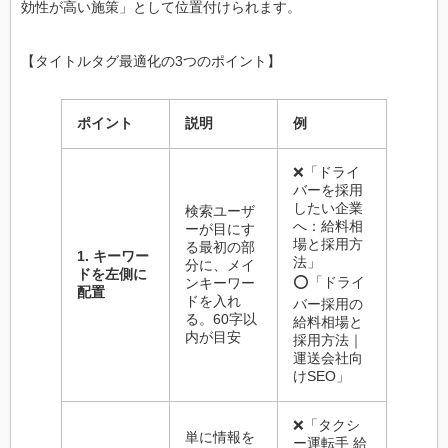
効性が高い施策」として位置付けられます。
【タイトルタグ最適化の3つのポイント】
ポイント
説明
例
❌「ドライ
バーを採用
したい企業
検索ユーザ
へ：給料相
ーが目にす
場と採用方
る最初の部
1. キーワー
法」
分に、メイ
ドを左側に
⭕「ドライ
ンキーワー
配置
ドを入れ
バー採用の
る。60字以
給料相場と
内が目安
採用方法｜
運送会社向
けSEO」
❌「タクシ
単に情報を
ー運転手 給