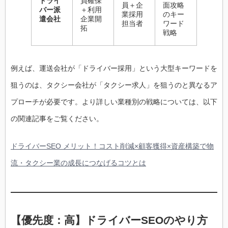
ドライ
員確保
員＋企
面攻略
バー派
＋利用
業採用
のキー
遣会社
企業開
担当者
ワード
拓
戦略
例えば、運送会社が「ドライバー採用」という大型キーワードを
狙うのは、タクシー会社が「タクシー求人」を狙うのと異なるア
プローチが必要です。より詳しい業種別の戦略については、以下
の関連記事をご覧ください。
ドライバーSEO メリット！コスト削減×顧客獲得×資産構築で物
流・タクシー業の成長につなげるコツとは
【優先度：高】ドライバーSEOのやり方