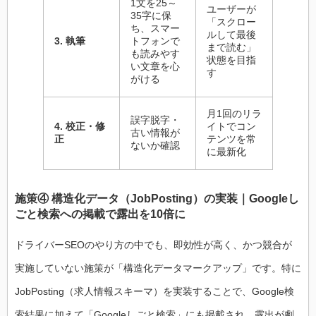
1文を25～
ユーザーが
35字に保
「スクロー
ち、スマー
ルして最後
3. 執筆
トフォンで
まで読む」
も読みやす
状態を目指
い文章を心
す
がける
月1回のリラ
誤字脱字・
4. 校正・修
イトでコン
古い情報が
正
テンツを常
ないか確認
に最新化
施策④ 構造化データ（JobPosting）の実装｜Googleし
ごと検索への掲載で露出を10倍に
ドライバーSEOのやり方の中でも、即効性が高く、かつ競合が
実施していない施策が「構造化データマークアップ」です。特に
JobPosting（求人情報スキーマ）を実装することで、Google検
索結果に加えて「Googleしごと検索」にも掲載され、露出が劇