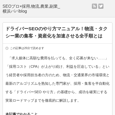
rss
twitter
SEOプロ×採用,物流,農業,副業_
横浜パパblog
ドライバーSEOのやり方マニュアル！物流・タク
シー業の集客・資産化を加速させる全手順とは
この記事は25分で読めます
「求人媒体に高額な費用を払っても、全く応募が来ない……」
「採用コスト（CPA）が上がり続け、利益を圧迫している」とい
う経営者や採用担当者の方のため、物流・交通業界の市場環境と
最新のアルゴリズムを熟知した専門家が、採用・集客を半自動化
する「ドライバーSEO やり方」の基礎から、成功を確実にする
実装ロードマップまでを徹底的に解説します。
本記事でわかること