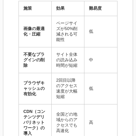
施策
効果
難易度
ページサイ
画像の最適
ズが50%削
低
化・圧縮
減される可
能性
不要なプラ
サイト全体
グインの削
の読み込み
中
除
時間が短縮
2回目以降
ブラウザキ
のアクセス
ャッシュの
低
速度が大幅
有効化
短縮
CDN（コン
全国どの地
テンツデリ
域からのア
バリネット
高
クセスでも
ワーク）の
高速化
導入