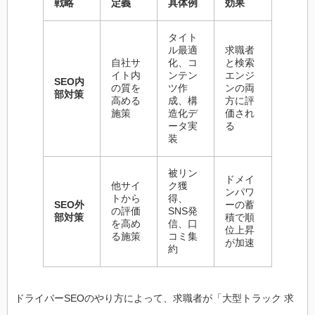
戦略
定義
具体例
効果
タイト
ル最適
求職者
自社サ
化、コ
と検索
イト内
ンテン
エンジ
SEO内
の質を
ツ作
ンの両
部対策
高める
成、構
方に評
施策
造化デ
価され
ータ実
る
装
被リン
ドメイ
他サイ
ク獲
ンパワ
トから
得、
SEO外
ーの蓄
の評価
SNS発
部対策
積で順
を高め
信、口
位上昇
る施策
コミ集
が加速
約
ドライバーSEOのやり方によって、求職者が「大型トラック 求