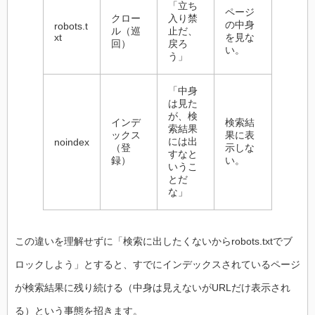
「立ち
ページ
クロー
入り禁
の中身
robots.t
ル（巡
止だ、
xt
を見な
回）
戻ろ
い。
う」
「中身
は見た
が、検
インデ
検索結
索結果
ックス
果に表
には出
noindex
（登
示しな
すなと
録）
い。
いうこ
とだ
な」
この違いを理解せずに「検索に出したくないからrobots.txtでブ
ロックしよう」とすると、すでにインデックスされているページ
が検索結果に残り続ける（中身は見えないがURLだけ表示され
る）という事態を招きます。