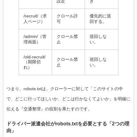
設定
き
/recruit/（求
クロール許
優先的に巡
人ページ）
可
回する。
/admin/（管
クロール禁
巡回しな
理画面）
止
い。
/old-recruit/
クロール禁
巡回しな
（期限切
止
い。
れ）
つまり、robots.txtは、クローラーに対して「このサイトの中
で、どこに行ってほしいか、どこは行かなくてよいか」を明確に
伝える『交通整理』の役割を果たすのです。
ドライバー派遣会社がrobots.txtを必要とする「2つの理
由」