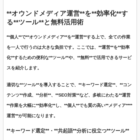
**オウンドメディア運営**を**効率化**す
る**ツール**と無料活用術
**個人**で**オウンドメディア**を**運営**する上で、全ての作業
を一人で行うのは大きな負担です。ここでは、**運営**を**効率
化**するための便利な**ツール**や、**無料**で活用できるサービ
スを紹介します。
適切な**ツール**を導入することで、**キーワード選定**、**コン
テンツ**作成、**分析**、**SEO対策**など、多岐にわたる**運営
**作業を大幅に**効率化**し、**個人**でも質の高い**メディア****
運営**が可能になります。
**キーワード選定**・**共起語**分析に役立つ**ツール**