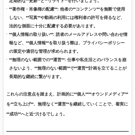
定期的な**更新**と**リライト**を行いましょう。
**著作権・肖像権の配慮**: 他者の**コンテンツ**を無断で使用
しない、**写真**や動画の利用には権利者の許可を得るなど、
法的な側面に十分に配慮する必要があります。
**個人情報の取り扱い**: 読者のメールアドレスや問い合わせ情
報など、**個人情報**を取り扱う際は、プライバシーポリシー
の策定や適切な管理が求められます。
**無理のない範囲での**運営**: 仕事や私生活とのバランスを崩
さないよう、**無理のない範囲**で**運営**計画を立てることが
長期的な継続に繋がります。
これらの注意点を踏まえ、計画的に**個人****オウンドメディア**
を**立ち上げ**、無理なく**運営**を継続していくことで、着実に
**成功**へと近づけるでしょう。