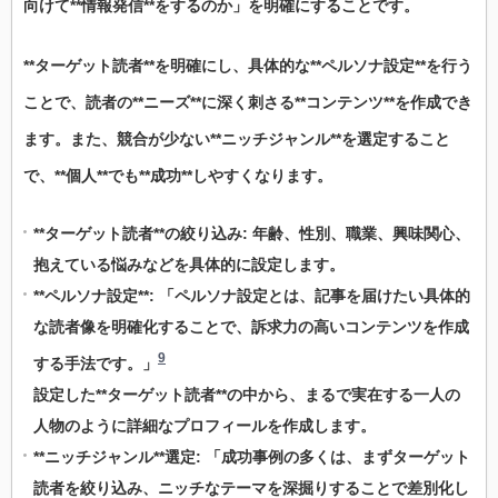
向けて**情報発信**をするのか」を明確にすることです。
**ターゲット読者**を明確にし、具体的な**ペルソナ設定**を行う
ことで、読者の**ニーズ**に深く刺さる**コンテンツ**を作成でき
ます。また、競合が少ない**ニッチジャンル**を選定すること
で、**個人**でも**成功**しやすくなります。
**ターゲット読者**の絞り込み: 年齢、性別、職業、興味関心、
抱えている悩みなどを具体的に設定します。
**ペルソナ設定**: 「ペルソナ設定とは、記事を届けたい具体的
な読者像を明確化することで、訴求力の高いコンテンツを作成
9
する手法です。」
設定した**ターゲット読者**の中から、まるで実在する一人の
人物のように詳細なプロフィールを作成します。
**ニッチジャンル**選定: 「成功事例の多くは、まずターゲット
読者を絞り込み、ニッチなテーマを深掘りすることで差別化し