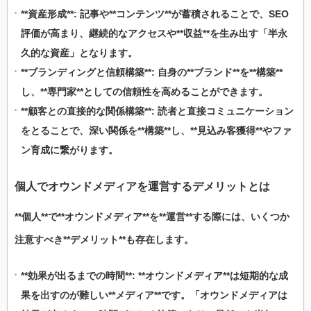
**資産形成**: 記事や**コンテンツ**が蓄積されることで、SEO
評価が高まり、継続的なアクセスや**収益**を生み出す「半永
久的な資産」となります。
**ブランディングと信頼構築**: 自身の**ブランド**を**構築**
し、**専門家**としての信頼性を高めることができます。
**顧客との直接的な関係構築**: 読者と直接コミュニケーション
をとることで、深い関係を**構築**し、**見込み客獲得**やファ
ン育成に繋がります。
個人
で
オウンドメディア
を
運営
する
デメリット
とは
**個人**で**オウンドメディア**を**運営**する際には、いくつか
注意すべき**デメリット**も存在します。
**効果が出るまでの時間**: **オウンドメディア**は短期的な成
果を出すのが難しい**メディア**です。「オウンドメディアは