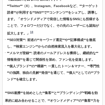
**Twitter**（X）、Instagram、Facebookなど、**ターゲット
読者**が利用する**SNS**で**コンテンツ**をシェアし、誘導し
ます。「オウンドメディアで発信した情報をSNSにも投稿する
ことで、フォロワーだけでなく、その先のユーザーにも認知が
18
拡大します。」
**SEO対策**: 前述の**キーワード選定**や**記事構成**を徹底
し、**検索エンジン**からの自然検索流入を最大化します。
**メルマガ登録**: 読者のメールアドレスを獲得し、継続的な**
情報発信**を通じて関係性を深め、ファン化を促進します。
**個人ブランド**の**構築**: 一貫したトーン＆マナー、**専門性
**の強調、独自の見解**発信**を通じて、**個人**としての**ブラ
ンド**を確立します。
**SNS連携**を始めとした**集客**と**ブランディング**戦略を効
果的に組み合わせることで、**オウンドメディア**の**集客**力を