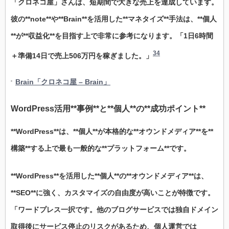
「クロネコ屋」さんは、短期間で大きな売上を達成しています。
彼の**note**や**Brain**を活用した**マネタイズ**手法は、**個人
**が**収益化**を目指す上で非常に参考になります。「1日6時間
34
＋準備14日で売上506万円を稼ぎました。」
Brain「クロネコ屋 – Brain」
WordPress
活用**事例**と**個人**の**成功ポイント**
**WordPress**は、**個人**が本格的な**オウンドメディア**を**
構築**する上で最も一般的な**プラットフォーム**です。
**WordPress**を活用した**個人**の**オウンドメディア**は、
**SEO**に強く、カスタマイズの自由度が高いことが特徴です。
「ワードプレス一択です。他のブログサービスでは独自ドメイン
取得後にサービス停止のリスクがあるため、個人運営では