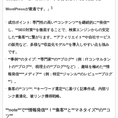
5
WordPressが最適です。」
成功ポイント
: 専門性の高い**コンテンツ**を継続的に**発信**
し、**SEO対策**を徹底することで、検索エンジンからの安定
した**集客**に繋がります。**アフィリエイト**や自社サービス
の販売など、多様な**収益化モデル**を導入しやすい点も強み
です。
**事例**のタイプ: **専門家**の**ブログ**（例：ITコンサルタン
トの**ブログ**、税理士の**ブログ**など）、趣味を極めた**情
報発信****メディア**（例：特定**ジャンル**のレビュー**ブログ
**）。
集客
の**コツ**: **キーワード選定**に基づく記事作成、内部リ
ンク最適化、被リンク獲得戦略。
**note**で**情報発信**！**集客**と**マネタイズ**の**コ
ツ**