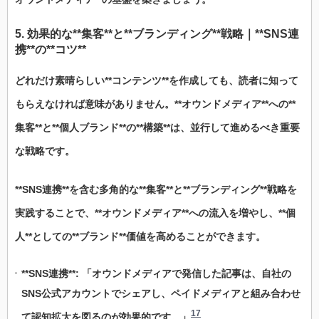
5. 効果的な**集客**と**ブランディング**戦略｜**SNS連
携**の**コツ**
どれだけ素晴らしい**コンテンツ**を作成しても、読者に知って
もらえなければ意味がありません。**オウンドメディア**への**
集客**と**個人ブランド**の**構築**は、並行して進めるべき重要
な戦略です。
**SNS連携**を含む多角的な**集客**と**ブランディング**戦略を
実践することで、**オウンドメディア**への流入を増やし、**個
人**としての**ブランド**価値を高めることができます。
**SNS連携**: 「オウンドメディアで発信した記事は、自社の
SNS公式アカウントでシェアし、ペイドメディアと組み合わせ
17
て認知拡大を図るのが効果的です。」