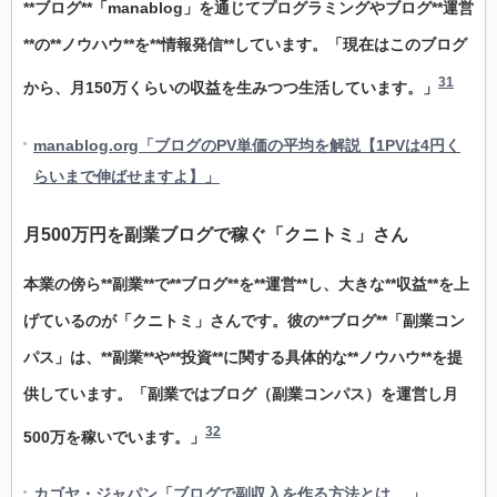
**ブログ**「manablog」を通じてプログラミングやブログ**運営
**の**ノウハウ**を**情報発信**しています。「現在はこのブログ
31
から、月150万くらいの収益を生みつつ生活しています。」
manablog.org「ブログのPV単価の平均を解説【1PVは4円く
らいまで伸ばせますよ】」
月500万円を副業ブログで稼ぐ「クニトミ」さん
本業の傍ら**副業**で**ブログ**を**運営**し、大きな**収益**を上
げているのが「クニトミ」さんです。彼の**ブログ**「副業コン
パス」は、**副業**や**投資**に関する具体的な**ノウハウ**を提
供しています。「副業ではブログ（副業コンパス）を運営し月
32
500万を稼いでいます。」
カゴヤ・ジャパン「ブログで副収入を作る方法とは …」