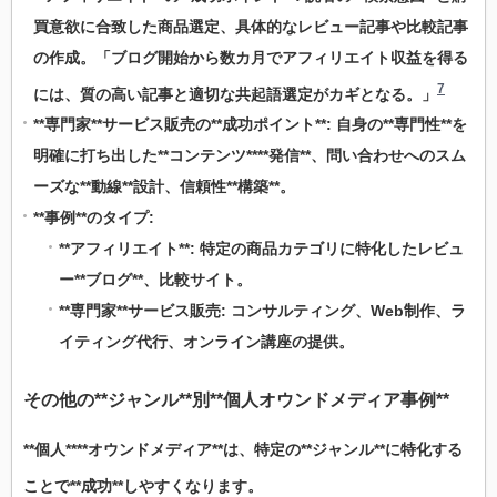
買意欲に合致した商品選定、具体的なレビュー記事や比較記事
の作成。「ブログ開始から数カ月でアフィリエイト収益を得る
7
には、質の高い記事と適切な共起語選定がカギとなる。」
**専門家**サービス販売の**成功ポイント**: 自身の**専門性**を
明確に打ち出した**コンテンツ****発信**、問い合わせへのスム
ーズな**動線**設計、信頼性**構築**。
**事例**のタイプ:
**アフィリエイト**: 特定の商品カテゴリに特化したレビュ
ー**ブログ**、比較サイト。
**専門家**サービス販売: コンサルティング、Web制作、ラ
イティング代行、オンライン講座の提供。
その他の**ジャンル**別**個人オウンドメディア事例**
**個人****オウンドメディア**は、特定の**ジャンル**に特化する
ことで**成功**しやすくなります。