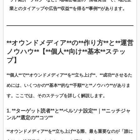
業とのタイアップや広告**収益**を得る**事例**があります。
**オウンドメディア**の**作り方**と**運営
ノウハウ**【**個人**向け**基本**ステッ
プ】
**個人**で**オウンドメディア**を**立ち上げ**、**成功**させるた
めには、いくつかの**基本**的な**手順**と**ノウハウ**がありま
す。ここでは、そのステップを詳しく解説します。
1. **ターゲット読者**と**ペルソナ設定**｜**ニッチジャ
ンル**選定の**コツ**
**オウンドメディア**を**立ち上げ**る際、最も重要なのが「誰に