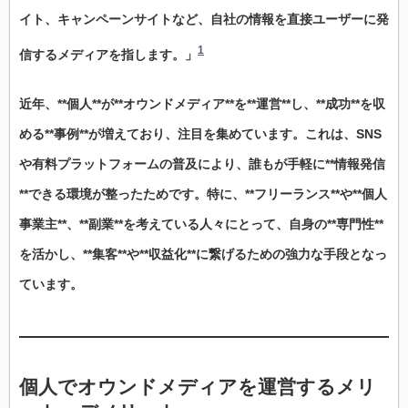
イト、キャンペーンサイトなど、自社の情報を直接ユーザーに発
1
信するメディアを指します。」
近年、**個人**が**オウンドメディア**を**運営**し、**成功**を収
める**事例**が増えており、注目を集めています。これは、SNS
や有料プラットフォームの普及により、誰もが手軽に**情報発信
**できる環境が整ったためです。特に、**フリーランス**や**個人
事業主**、**副業**を考えている人々にとって、自身の**専門性**
を活かし、**集客**や**収益化**に繋げるための強力な手段となっ
ています。
個人
で
オウンドメディア
を
運営
する
メリ