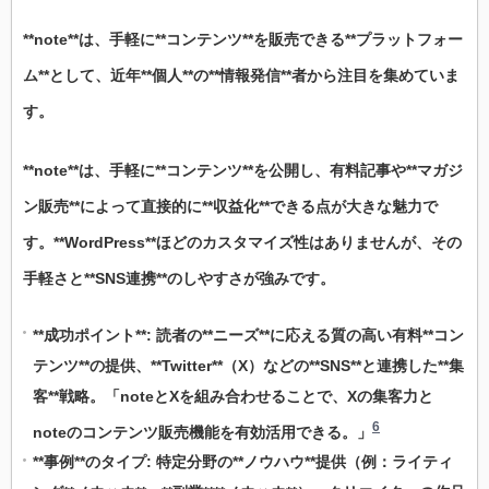
**note**は、手軽に**コンテンツ**を販売できる**プラットフォー
ム**として、近年**個人**の**情報発信**者から注目を集めていま
す。
**note**は、手軽に**コンテンツ**を公開し、有料記事や**マガジ
ン販売**によって直接的に**収益化**できる点が大きな魅力で
す。**WordPress**ほどのカスタマイズ性はありませんが、その
手軽さと**SNS連携**のしやすさが強みです。
**成功ポイント**: 読者の**ニーズ**に応える質の高い有料**コン
テンツ**の提供、**Twitter**（X）などの**SNS**と連携した**集
客**戦略。「noteとXを組み合わせることで、Xの集客力と
6
noteのコンテンツ販売機能を有効活用できる。」
**事例**のタイプ: 特定分野の**ノウハウ**提供（例：ライティ