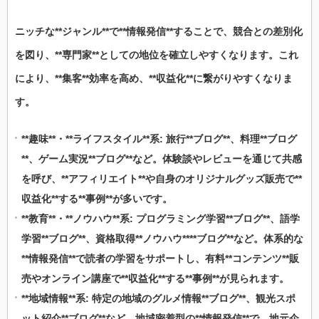
ニッチな**ジャンル**で**情報発信**することで、競合との差別化
を図り、**専門家**としての地位を確立しやすくなります。これ
により、**集客**効率を高め、**収益化**に繋がりやすくなりま
す。
**趣味**・**ライフスタイル**系: 旅行**ブログ**、料理**ブログ
**、ゲーム実況**ブログ**など。体験談やレビューを通じて共感
を呼び、**アフィリエイト**や自身のオリジナルグッズ販売で**
収益化**する**事例**が多いです。
**教育**・**ノウハウ**系: プログラミング学習**ブログ**、語学
学習**ブログ**、資格取得**ノウハウ****ブログ**など。体系的な
**情報発信**で読者の学習をサポートし、有料**コンテンツ**販
売やオンライン講座で**収益化**する**事例**が見られます。
**地域情報**系: 特定の地域のグルメ情報**ブログ**、観光スポ
ット紹介**ブログ**など。地域密着型の**情報発信**で、地元企