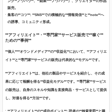
ング**ノウハウ**、**副業****ノウハウ**）、クリエイターの作品
販売。
集客
の**コツ**: **SNS**での積極的な**情報発信**と**note**へ
の誘導、コミュニティ形成。
**アフィリエイト**・**専門家**サービス販売で**稼ぐ**
ための**事例**
**個人****オウンドメディア**の**収益化**において、**アフィリエ
イト**と**専門家**サービスの販売は代表的な**モデル**です。
**アフィリエイト**は、他社の製品やサービスを紹介し、その成
果に応じて報酬を得る**収益化モデル**です。**専門家**サービス
の販売は、自身のスキルや知識を直接商品・サービスとして提供
し、対価を得る**方法**です。
**アフィリエイト**の**成功ポイント**: 読者の**検索意図**と購