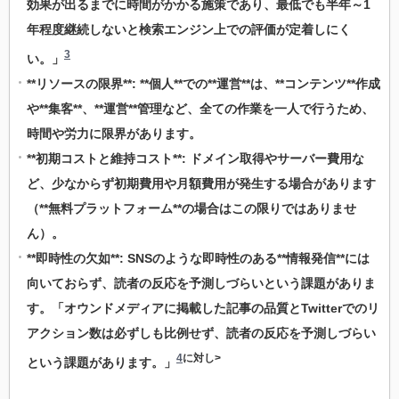
効果が出るまでに時間がかかる施策であり、最低でも半年～1
年程度継続しないと検索エンジン上での評価が定着しにく
3
い。」
**リソースの限界**: **個人**での**運営**は、**コンテンツ**作成
や**集客**、**運営**管理など、全ての作業を一人で行うため、
時間や労力に限界があります。
**初期コストと維持コスト**: ドメイン取得やサーバー費用な
ど、少なからず初期費用や月額費用が発生する場合があります
（**無料プラットフォーム**の場合はこの限りではありませ
ん）。
**即時性の欠如**: SNSのような即時性のある**情報発信**には
向いておらず、読者の反応を予測しづらいという課題がありま
す。「オウンドメディアに掲載した記事の品質とTwitterでのリ
アクション数は必ずしも比例せず、読者の反応を予測しづらい
4
に対し>
という課題があります。」