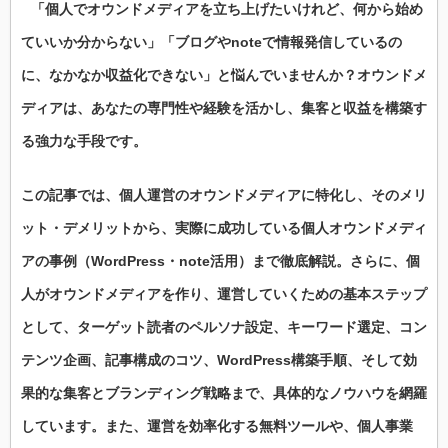
「
個人
で
オウンドメディア
を
立ち上げ
たいけれど、何から始め
ていいか分からない」「
ブログ
や
note
で
情報発信
しているの
に、なかなか
収益化
できない」と悩んでいませんか？
オウンドメ
ディア
は、あなたの
専門性
や経験を活かし、
集客
と
収益
を
構築
す
る強力な手段です。
この記事では、
個人運営
の
オウンドメディア
に特化し、その
メリ
ット
・
デメリット
から、実際に
成功
している
個人オウンドメディ
アの事例
（
WordPress
・
note
活用）まで徹底解説。さらに、
個
人
が
オウンドメディア
を
作り
、
運営
していくための
基本
ステップ
として、
ターゲット読者
の
ペルソナ設定
、
キーワード選定
、
コン
テンツ企画
、
記事構成
の
コツ
、
WordPress構築手順
、そして効
果的な
集客
と
ブランディング戦略
まで、具体的な
ノウハウ
を網羅
しています。また、
運営
を
効率化
する
無料ツール
や、
個人事業