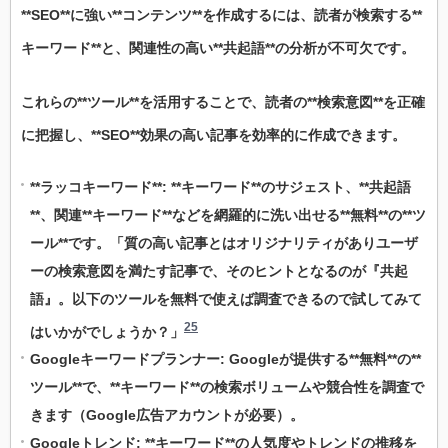
**SEO**に強い**コンテンツ**を作成するには、読者が検索する**
キーワード**と、関連性の高い**共起語**の分析が不可欠です。
これらの**ツール**を活用することで、読者の**検索意図**を正確
に把握し、**SEO**効果の高い記事を効率的に作成できます。
**ラッコキーワード**: **キーワード**のサジェスト、**共起語
**、関連**キーワード**などを網羅的に洗い出せる**無料**の**ツ
ール**です。「質の高い記事とはオリジナリティがありユーザ
ーの検索意図を満たす記事で、そのヒントとなるのが『共起
語』。以下のツールを無料で使えば調査できるので試してみて
25
はいかがでしょうか？」
Googleキーワードプランナー: Googleが提供する**無料**の**
ツール**で、**キーワード**の検索ボリュームや競合性を調査で
きます（Google広告アカウントが必要）。
Googleトレンド: **キーワード**の人気度やトレンドの推移を