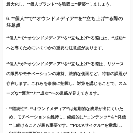
最大化し、**個人ブランド**を強固に**構築**しましょう。
6. **個人**で**オウンドメディア**を**立ち上げ**る際の
注意点
**個人**で**オウンドメディア**を**立ち上げ**る際には、**成功**
へと導くためにいくつかの重要な注意点があります。
**個人**が**オウンドメディア**を**立ち上げ**る際は、リソース
の限界やモチベーションの維持、法的な側面など、特有の課題が
存在します。これらを事前に把握し、対策を講じることで、スム
ーズな**運営**と**成功**への道筋が見えてきます。
**継続性**: **オウンドメディア**は短期的な成果が出にくいた
め、モチベーションを維持し、継続的に**コンテンツ**を**発信
**し続けることが最も重要です。**PDCAサイクル**を意識し、