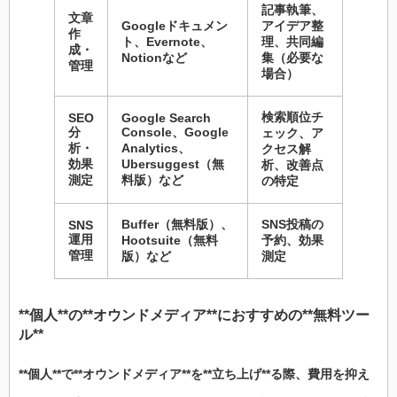
記事執筆、
文章
Googleドキュメン
アイデア整
作
ト、Evernote、
理、共同編
成・
Notionなど
集（必要な
管理
場合）
検索順位チ
SEO
Google Search
分
Console、Google
ェック、ア
析・
Analytics、
クセス解
効果
Ubersuggest（無
析、改善点
測定
料版）など
の特定
Buffer（無料版）、
SNS
投稿の
SNS
運用
Hootsuite（無料
予約、効果
管理
版）など
測定
**個人**の**オウンドメディア**におすすめの**無料ツー
ル**
**個人**で**オウンドメディア**を**立ち上げ**る際、費用を抑え