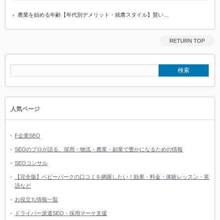
農業を始める年齢【年代別デメリット・就農スタイル】賢い…
RETURN TOP
人気ページ
F企業SEO
SEOのプロが語る、採用・物流・農業・副業で豊かになるための情報
SEOコンサル
【完全版】ベビーパークの口コミを網羅したい！効果・料金・体験レッスン・英
語など
お役立ち情報一覧
ドライバー派遣SEO・採用マーケ支援