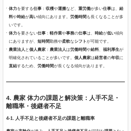
体力
を要する
仕事
：
収穫
や
運搬
など、
重労働
が多い
仕事
は、
給
料
や
時給
が
高い
傾向にあります。
労働時間
も長くなることが多
いです。
体力
を要さない
仕事
：
軽作業
や
事務
の
仕事
は、
時給
が
低い
傾向
にありますが、
短時間
勤務や
柔軟
な
シフト
が可能です。
農業法人
と
個人農家
：
農業法人
は
労働時間
や
給料
、
福利厚生
が
明確化されていることが多いです。
個人農家
は
経営者
の
年収
に
直結
するため、
労働時間
が長くなる傾向があります。
4.
農家 体力
の
課題
と
解決策
：
人手不足
・
離職率
・
後継者不足
4-1.
人手不足
と
後継者不足
の
課題
と
離職率