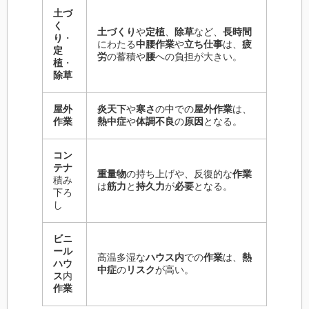
土づ
く
土づくり
や
定植
、
除草
など、
長時間
り
・
にわたる
中腰作業
や
立ち仕事
は、
疲
定
労
の蓄積や
腰
への負担が大きい。
植
・
除草
屋外
炎天下
や
寒さ
の中での
屋外作業
は、
作業
熱中症
や
体調不良
の
原因
となる。
コン
テナ
重量物
の持ち上げや、反復的な
作業
積み
は
筋力
と
持久力
が
必要
となる。
下ろ
し
ビニ
ール
高温多湿な
ハウス内
での
作業
は、
熱
ハウ
中症
の
リスク
が高い。
ス
内
作業