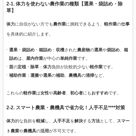
2-1.
体力
を使わない
農作業
の
種類
【
選果
・
袋詰め
・
除
草
】
体力
に自信がない方でも
農作業
に挑戦できるよう、
軽作業
の
仕事
を具体的に紹介します。
選果
・
袋詰め
・
箱詰め
：
収穫
された
農産物
の
選果
や
袋詰め
、
箱
詰め
は、
屋内作業
が中心の
単純作業
です。
苗
の
定植
・
除草
：
体力
負担が比較的少ない
軽作業
です。
補助作業
：
運搬
や
選果
の
補助
、
農機具
の
清掃
など。
これらの
軽作業
は
女性
や
高齢者
、
初心者
にも
おすすめ
です。
2-2.
スマート農業
・
農機具
で
省力化
！
人手不足****対策
体力
的な負担を
軽減
し、
人手不足
を
解決
する
方法
として、
スマー
ト農業
や
農機具
の
活用
が不可欠です。