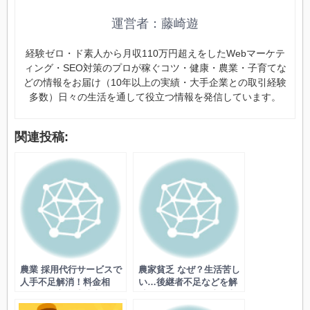
運営者：藤崎遊
経験ゼロ・ド素人から月収110万円超えをしたWebマーケテ
ィング・SEO対策のプロが稼ぐコツ・健康・農業・子育てな
どの情報をお届け（10年以上の実績・大手企業との取引経験
多数）日々の生活を通して役立つ情報を発信しています。
関連投稿:
農業 採用代行サービスで
農家貧乏 なぜ？生活苦し
人手不足解消！料金相
い…後継者不足などを解
場・選び方・成功事例・
消！儲からない理由・収
デメリットも
入を増やすコツ