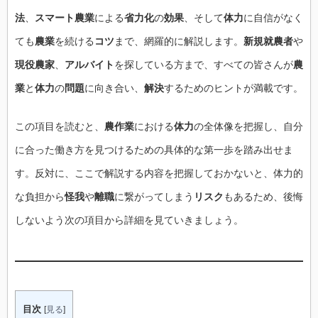
法
、
スマート農業
による
省力化
の
効果
、そして
体力
に自信がなく
ても
農業
を続ける
コツ
まで、網羅的に解説します。
新規就農者
や
現役農家
、
アルバイト
を探している方まで、すべての皆さんが
農
業
と
体力
の
問題
に向き合い、
解決
するためのヒントが満載です。
この項目を読むと、
農作業
における
体力
の全体像を把握し、自分
に合った働き方を見つけるための具体的な第一歩を踏み出せま
す。反対に、ここで解説する内容を把握しておかないと、体力的
な負担から
怪我
や
離職
に繋がってしまう
リスク
もあるため、後悔
しないよう次の項目から詳細を見ていきましょう。
目次
[
見る
]