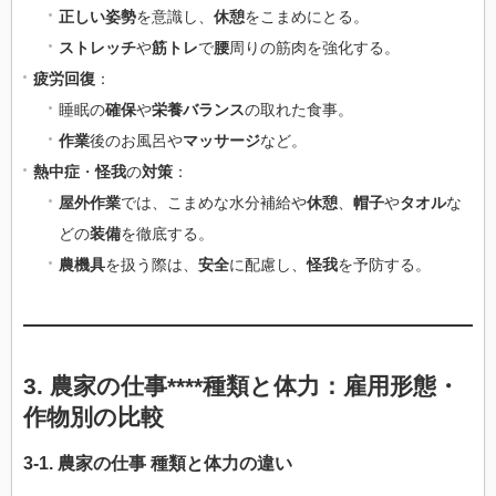
正しい姿勢
を意識し、
休憩
をこまめにとる。
ストレッチ
や
筋トレ
で
腰
周りの筋肉を強化する。
疲労回復
：
睡眠の
確保
や
栄養バランス
の取れた食事。
作業
後のお風呂や
マッサージ
など。
熱中症
・
怪我
の
対策
：
屋外作業
では、こまめな水分補給や
休憩
、
帽子
や
タオル
な
どの
装備
を徹底する。
農機具
を扱う際は、
安全
に配慮し、
怪我
を予防する。
3.
農家
の
仕事****種類
と
体力
：
雇用
形態・
作物別
の
比較
3-1.
農家
の
仕事
種類
と
体力
の
違い