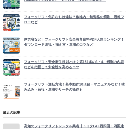
フォークリフト免許なしは違法？敷地内・無資格の罰則、通報フ
ローなど
厚労省など｜フォークリフト安全教育資料PDF人気ランキング！
ダウンロードURL・揃え方・運用のコツなど
フォークリフト安全衛生規則とは？第151条の3・4、罰則の内容
などを把握して安全性を高めるコツ
フォークリフト運転方法！基本動作10項目・マニュアルなど！積
み込み・荷役・運搬やリーチの操作も
最近の記事
高知のフォークリフトレンタル業者【トヨタL&F西四国・四国建