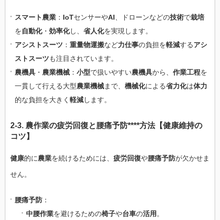
スマート農業
：
IoT
センサーや
AI
、ドローンなどの
技術
で
栽培
を
自動化
・
効率化
し、
省人化
を実現します。
アシストスーツ
：
重量物運搬
など
力仕事
の負担を
軽減
する
アシ
ストスーツ
も注目されています。
農機具
・
農業機械
：
小型
で扱いやすい
農機具
から、
作業工程
を
一貫して行える大型
農業機械
まで、
機械化
による
省力化
は
体力
的な負担を大きく
軽減
します。
2-3.
農作業
の
疲労回復
と
腰痛予防****方法
【
健康
維持の
コツ
】
健康
的に
農業
を続けるためには、
疲労回復
や
腰痛予防
が欠かせま
せん。
腰痛予防
：
中腰作業
を避けるための
椅子
や
台車
の
活用
。