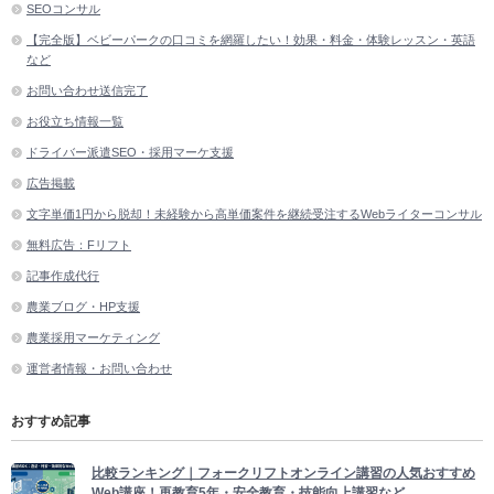
SEOコンサル
【完全版】ベビーパークの口コミを網羅したい！効果・料金・体験レッスン・英語
など
お問い合わせ送信完了
お役立ち情報一覧
ドライバー派遣SEO・採用マーケ支援
広告掲載
文字単価1円から脱却！未経験から高単価案件を継続受注するWebライターコンサル
無料広告：Fリフト
記事作成代行
農業ブログ・HP支援
農業採用マーケティング
運営者情報・お問い合わせ
おすすめ記事
比較ランキング｜フォークリフトオンライン講習の人気おすすめ
Web講座！再教育5年・安全教育・技能向上講習など