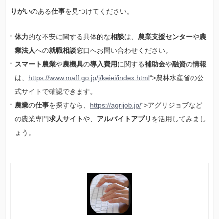
りがい
のある
仕事
を見つけてください。
体力
的な不安に関する具体的な
相談
は、
農業支援センター
や
農
業法人
への
就職相談
窓口へお問い合わせください。
スマート農業
や
農機具
の
導入費用
に関する
補助金
や
融資
の
情報
は、
https://www.maff.go.jp/j/keiei/index.html
“>農林水産省の公
式サイトで確認できます。
農業
の
仕事
を探すなら、
https://agrijob.jp/
“>アグリジョブなど
の農業専門
求人サイト
や、
アルバイトアプリ
を活用してみまし
ょう。