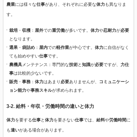
農業
には様々な
仕事
があり、それぞれに必要な
体力
も異なりま
す。
栽培
・
収穫
：
屋外
での
重労働
が多いです。
体力
や
忍耐力
が
必要
となります。
選果
・
袋詰め
：
屋内
での
軽作業
が中心です。
体力
に自信がなく
ても始めやすい
仕事
です。
農機具
メンテナンス：専門的な
技術
と
知識
が
必要
ですが、
力仕
事
は比較的少ないです。
販売
・
事務
：
体力
はあまり
必要
ありませんが、
コミュニケーシ
ョン能力
や
事務スキル
が求められます。
3-2.
給料
・
年収
・
労働時間
の
違い
と
体力
体力
を要する
仕事
と
体力
を要さない
仕事
では、
給料
や
労働時間
に
も
違い
がある場合があります。