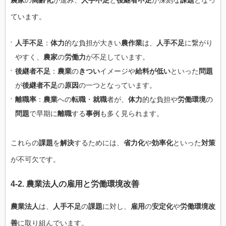
農家
の
高齢化
が進み、
人手不足
と
後継者不足
が深刻な
課題
となっ
ています。
人手不足
：
体力
的な負担が大きい
農作業
は、
人手不足
に繋がり
やすく、
農家
の
労働力
が不足しています。
後継者不足
：
農業
の
きつい
イメージや
給料が低い
といった
問題
が
後継者不足
の
原因
の一つとなっています。
離職率
：
農業
への
転職
・
就職
者が、
体力
的な負担や
労働環境
の
問題
で早期に
離職
する
事例
も多く見られます。
これらの
課題
を
解決
するためには、
省力化
や
効率化
といった
対策
が不可欠です。
4-2.
農業法人
の
雇用
と
労働環境改善
農業法人
は、
人手不足
の
課題
に対し、
雇用
の
安定化
や
労働環境改
善
に取り組んでいます。