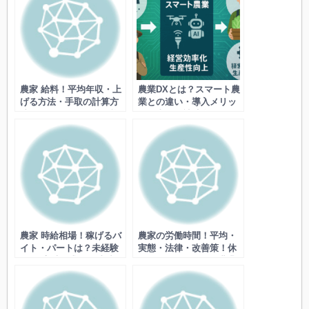
農家 給料！平均年収・上
農業DXとは？スマート農
げる方法・手取の計算方
業との違い・導入メリッ
法は？作物別・経営形態
ト、事例・補助金など
別の違い、経費削減、生
産性向上のコツなど
農家 時給相場！稼げるバ
農家の労働時間！平均・
イト・パートは？未経験
実態・法律・改善策！休
OKの高時給求人・地域・
日確保術・スマート農業
作業別の給料など
活用・求人媒体など