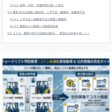
3.2
3-2. 給料・年収・労働時間の違いと体力
4
4. 農家 体力の課題と解決策：人手不足・離職率・後継者不足
4.1
4-1. 人手不足と後継者不足の課題と離職率
4.2
4-2. 農業法人の雇用と労働環境改善
5
5. まとめ：農家の体力の課題を解決し、希望ある未来を描こう！