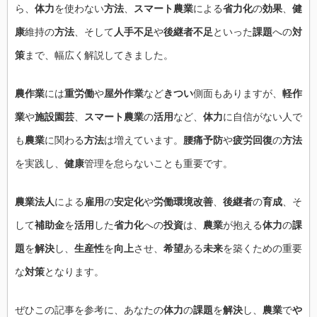
ら、
体力
を使わない
方法
、
スマート農業
による
省力化
の
効果
、
健
康
維持の
方法
、そして
人手不足
や
後継者不足
といった
課題
への
対
策
まで、幅広く解説してきました。
農作業
には
重労働
や
屋外作業
など
きつい
側面もありますが、
軽作
業
や
施設園芸
、
スマート農業
の
活用
など、
体力
に自信がない人で
も
農業
に関わる
方法
は増えています。
腰痛予防
や
疲労回復
の
方法
を実践し、
健康
管理を怠らないことも重要です。
農業法人
による
雇用
の
安定化
や
労働環境改善
、
後継者
の
育成
、そ
して
補助金
を
活用
した
省力化
への
投資
は、
農業
が抱える
体力
の
課
題
を
解決
し、
生産性
を
向上
させ、
希望
ある
未来
を築くための重要
な
対策
となります。
ぜひこの記事を参考に、あなたの
体力
の
課題
を
解決
し、
農業
で
や