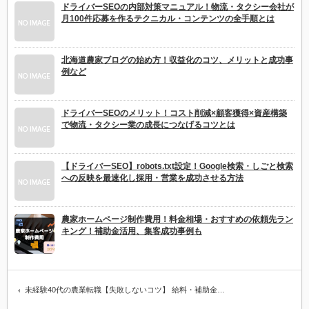
ドライバーSEOの内部対策マニュアル！物流・タクシー会社が
月100件応募を作るテクニカル・コンテンツの全手順とは
北海道農家ブログの始め方！収益化のコツ、メリットと成功事
例など
ドライバーSEOのメリット！コスト削減×顧客獲得×資産構築
で物流・タクシー業の成長につなげるコツとは
【ドライバーSEO】robots.txt設定！Google検索・しごと検索
への反映を最速化し採用・営業を成功させる方法
農家ホームページ制作費用！料金相場・おすすめの依頼先ラン
キング！補助金活用、集客成功事例も
未経験40代の農業転職【失敗しないコツ】 給料・補助金…