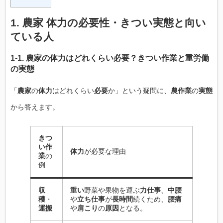
1.
農家 体力
の
必要
性・
きつい
実態と
向い
ている人
1-1.
農家
の
体力
はどれくらい
必要
？
きつい作業
と
重労働
の
実態
「
農家
の
体力
はどれくらい
必要
か」という疑問に、
農作業
の
実態
から答えます。
きつ
い作
体力
が必要な理由
業
の
例
収
重い
野菜や果物を運ぶ
力仕事
、
中腰
穫
・
や
立ち仕事
が
長時間
続くため、
腰痛
運搬
や
肩こり
の
原因
となる。