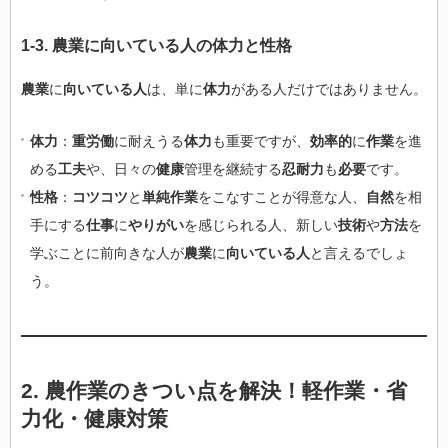
1-3.
農業
に
向いている人
の
体力
と
性格
農業
に
向いている人
は、単に
体力
がある人だけではありません。
体力
：
重労働
に耐えうる
体力
も重要ですが、
効率的
に
作業
を進
める
工夫
や、日々の
健康
管理を継続する
忍耐力
も
必要
です。
性格
：
コツコツ
と
単純作業
をこなすことが得意な人、
自然
を相
手にする
仕事
に
やりがい
を感じられる人、新しい
技術
や
方法
を
学ぶことに前向きな人が
農業
に
向いている人
と言えるでしょ
う。
2.
農作業
の
きつい
点を
解決
！
軽作業
・
省
力化
・
健康対策