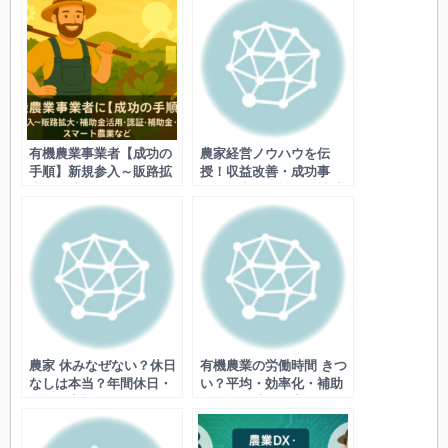
有機農業事業者【成功の
農家経営ノウハウを伝
手順】新規参入～販路拡
授！収益改善・成功事
大・補助金活用・認証・
例・効率化・戦略・補助
補助金・販路・スマート
金活用など
農業など
農家 休みなぜない？休日
有機農業の労働時間 きつ
なしは本当？年間休日・
い？平均・効率化・補助
週休の実態から確保術！
金活用で時短を実現！
スマート農業で週休2日・
成功事例