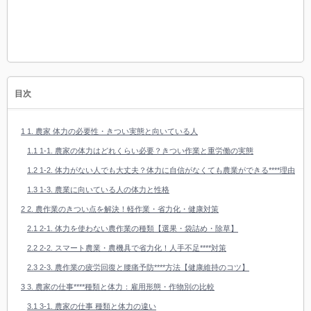
目次
1
1. 農家 体力の必要性・きつい実態と向いている人
1.1
1-1. 農家の体力はどれくらい必要？きつい作業と重労働の実態
1.2
1-2. 体力がない人でも大丈夫？体力に自信がなくても農業ができる****理由
1.3
1-3. 農業に向いている人の体力と性格
2
2. 農作業のきつい点を解決！軽作業・省力化・健康対策
2.1
2-1. 体力を使わない農作業の種類【選果・袋詰め・除草】
2.2
2-2. スマート農業・農機具で省力化！人手不足****対策
2.3
2-3. 農作業の疲労回復と腰痛予防****方法【健康維持のコツ】
3
3. 農家の仕事****種類と体力：雇用形態・作物別の比較
3.1
3-1. 農家の仕事 種類と体力の違い