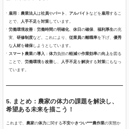
雇用
：
農業法人
は
社員
や
パート
、
アルバイト
などを
雇用
するこ
とで、
人手不足
を
対策
しています。
労働環境改善
：
労働時間
の
明確化
、
休日
の
確保
、
福利厚生
の充
実、
研修制度
など。これにより、
従業員
の
離職率
を下げ、
優秀
な
人材
を
確保
しようとしています。
スマート農業
の
導入
：
体力
負担の
軽減
や
作業効率
の
向上
を図る
ことで、
労働環境
を
改善
し、
人手不足
を
解決
する
対策
にもなっ
ています。
5. まとめ：
農家
の
体力
の
課題
を
解決
し、
希望
ある
未来
を描こう！
これまで、
農家
の
体力
に関する
不安
や
きつい****農作業
の実態か