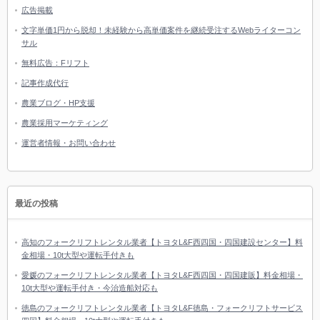
広告掲載
文字単価1円から脱却！未経験から高単価案件を継続受注するWebライターコン
サル
無料広告：Fリフト
記事作成代行
農業ブログ・HP支援
農業採用マーケティング
運営者情報・お問い合わせ
最近の投稿
高知のフォークリフトレンタル業者【トヨタL&F西四国・四国建設センター】料
金相場・10t大型や運転手付きも
愛媛のフォークリフトレンタル業者【トヨタL&F西四国・四国建販】料金相場・
10t大型や運転手付き・今治造船対応も
徳島のフォークリフトレンタル業者【トヨタL&F徳島・フォークリフトサービス