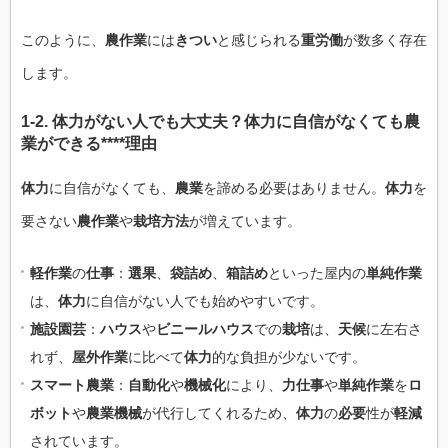
このように、
農作業
には
きつい
と感じられる
重労働
が数多く存在
します。
1-2.
体力
が
ない
人でも大丈夫？
体力
に自信がなくても
農
業
が
できる****理由
体力
に自信がなくても、
農業
を諦める必要はありません。
体力
を
要さない
農作業
や
栽培方法
が増えています。
軽作業
の
仕事
：
選果
、
袋詰め
、
箱詰め
といった屋内の
単純作業
は、
体力
に自信がない人でも始めやすいです。
施設園芸
：
ハウス
や
ビニールハウス
での
栽培
は、
天候
に左右さ
れず、
屋外作業
に比べて
体力
的な負担が少ないです。
スマート農業
：
自動化
や
機械化
により、
力仕事
や
単純作業
を
ロ
ボット
や
農業機械
が代行してくれるため、
体力
の
必要
性が
軽減
されています。