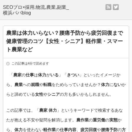
rss
twitter
SEOプロ×採用,物流,農業,副業_
横浜パパblog
農業は体力いらない？腰痛予防から疲労回復まで
健康管理のコツ【女性・シニア】軽作業・スマー
ト農業など
この記事は4分で読めます
「
農家
の
仕事
は
体力
が
いる
」「
きつい
」といったイメージか
ら、
農業
への
就職
や
転職
をためらっていませんか？
体力
に
ない
か
らと諦めている
女性
や
シニア
の方も多いかもしれません。
この記事では、「
農家 体力
」というキーワードで検索するあな
たが抱える不安や疑問を解消します。
農作業
の
重労働
の
実態
か
ら、
体力
を使わない
軽作業
の
仕事内容
、
疲労回復
や
腰痛予防
の
方