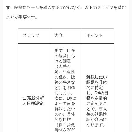
す。闇雲にツールを導入するのではなく、以下のステップを踏む
ことが重要です。
ステップ
内容
ポイント
まず、現在
の経営にお
ける課題
（人手不
足、生産性
の低さ、販
解決したい
路の狭さな
課題
を具体
ど）を明確
的に特定
にします。
し、
DXの目
1. 現状分析
次に、DXに
標
を定量的
と目標設定
よって何を
に定めるこ
解決したい
とで、導入
のか、具体
後の効果検
的な目標
証が容易に
（例：労働
なります。
時間を20%