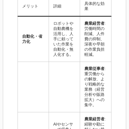
具体的な効
メリット
詳細
果
ロボットや
農業経営者
:
自動農機を
労働時間の
活用し、人
削減、人件
自動化・省
手に頼って
費の抑制、
力化
いた作業を
深夜や早朝
自動化・無
の作業負担
人化する。
軽減。
農業従事者
:
重労働から
の解放、よ
り戦略的な
業務（経営
分析や販路
拡大）への
集中。
農業経営者
:
AIやセンサ
経験や勘に