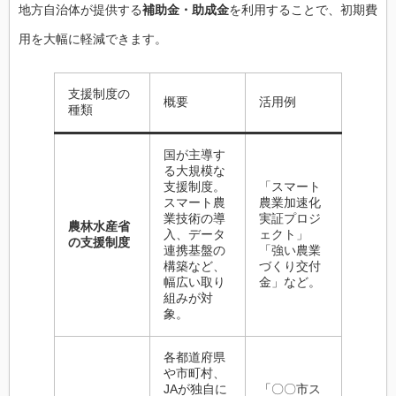
地方自治体が提供する
補助金・助成金
を利用することで、初期費
用を大幅に軽減できます。
支援制度の
概要
活用例
種類
国が主導す
る大規模な
支援制度。
「スマート
スマート農
農業加速化
業技術の導
実証プロジ
農林水産省
入、データ
ェクト」
の支援制度
連携基盤の
「強い農業
構築など、
づくり交付
幅広い取り
金」など。
組みが対
象。
各都道府県
や市町村、
JAが独自に
「〇〇市ス