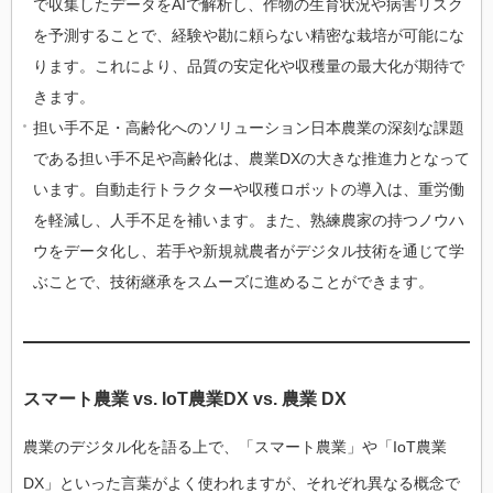
で収集したデータをAIで解析し、作物の生育状況や病害リスク
を予測することで、経験や勘に頼らない精密な栽培が可能にな
ります。これにより、品質の安定化や収穫量の最大化が期待で
きます。
担い手不足・高齢化へのソリューション日本農業の深刻な課題
である担い手不足や高齢化は、農業DXの大きな推進力となって
います。自動走行トラクターや収穫ロボットの導入は、重労働
を軽減し、人手不足を補います。また、熟練農家の持つノウハ
ウをデータ化し、若手や新規就農者がデジタル技術を通じて学
ぶことで、技術継承をスムーズに進めることができます。
スマート農業 vs. IoT農業DX vs. 農業 DX
農業のデジタル化を語る上で、「スマート農業」や「IoT農業
DX」といった言葉がよく使われますが、それぞれ異なる概念で