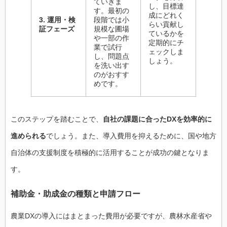
ていきま
し、目標達
す。最初の
成にどれく
3. 運用・検
段階では小
らい貢献し
証フェーズ
規模な圃場
ているかを
や一部の作
定期的にチ
業で試行
ェックしま
し、問題点
しょう。
を洗い出す
のがおすす
めです。
このステップを踏むことで、
自社の課題に合ったDXを効率的に
進められる
でしょう。また、導入費用を抑えるために、国や地方
自治体の支援制度を積極的に活用することが成功の鍵となりま
す。
補助金・助成金の種類と申請フロー
農業DXの導入にはまとまった費用が必要ですが、農林水産省や