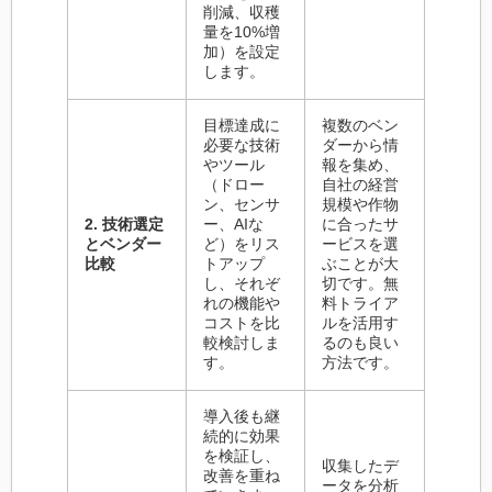
削減、収穫
量を10%増
加）を設定
します。
目標達成に
複数のベン
必要な技術
ダーから情
やツール
報を集め、
（ドロー
自社の経営
ン、センサ
規模や作物
2. 技術選定
ー、AIな
に合ったサ
とベンダー
ど）をリス
ービスを選
比較
トアップ
ぶことが大
し、それぞ
切です。無
れの機能や
料トライア
コストを比
ルを活用す
較検討しま
るのも良い
す。
方法です。
導入後も継
続的に効果
を検証し、
収集したデ
改善を重ね
ータを分析