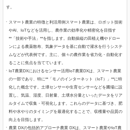
す。
スマート農業の特徴と利活用例スマート農業は、ロボット技術
やAI、IoTなどを活用し、農作業の効率化や精密化を目指す
**「技術や手法」**を指します。自動操縦の田植え機やドロー
ンによる農薬散布、気象データを基に自動で灌水を行うシステ
ムなどが代表例です。主に、個々の農作業を省力化・自動化す
ることに焦点を当てています。
IoT農業DXにおけるセンサー活用IoT農業DXは、スマート農業
の一部であり、特に**「モノのインターネット（IoT）」**に特
化した概念です。土壌センサーや生育センサーなどを圃場に設
置し、気温、湿度、日射量、土壌水分量といったデータをリア
ルタイムで収集・可視化します。これらのデータに基づき、肥
料や水やりのタイミングを最適化することで、収穫量や品質の
向上を目指します。
農業 DXの包括的アプローチ農業 DXは、スマート農業やIoT農