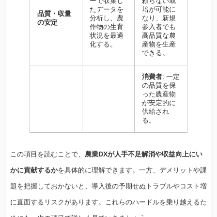
ーで収集し
頼らない栽
たデータを
培が可能に
品質・収量
分析し、農
なり、新規
の安定
作物の生育
参入者でも
状況を最適
高品質な農
化する。
産物を生産
できる。
消費者
: 一定
の品質を保
った農産物
が安定的に
供給され
る。
この項目を読むことで、
農業DXが人手不足解消や収益向上にい
かに貢献するか
を具体的に理解できます。一方、デメリットや課
題を把握しておかないと、導入後の予期せぬトラブルやコスト増
に直面するリスクがあります。これらのハードルを乗り越えるた