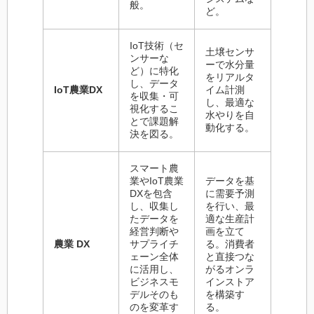
般。
ど。
IoT技術（セ
土壌センサ
ンサーな
ーで水分量
ど）に特化
をリアルタ
し、データ
IoT農業DX
イム計測
を収集・可
し、最適な
視化するこ
水やりを自
とで課題解
動化する。
決を図る。
スマート農
業やIoT農業
データを基
DXを包含
に需要予測
し、収集し
を行い、最
たデータを
適な生産計
経営判断や
画を立て
農業 DX
サプライチ
る。消費者
ェーン全体
と直接つな
に活用し、
がるオンラ
ビジネスモ
インストア
デルそのも
を構築す
のを変革す
る。