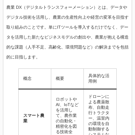
農業 DX（デジタルトランスフォーメーション）とは、データや
デジタル技術を活用し、農業の生産性向上や経営の変革を目指す
取り組みのことです。単にITツールを導入するだけでなく、デー
タを活用した新たなビジネスモデルの創出や、農業が抱える構造
的な課題（人手不足、高齢化、環境問題など）の解決までを包括
的に目指します。
具体的な活
概念
概要
用例
ドローンに
ロボットや
よる農薬散
AI、IoTなど
布、自動走
を活用し
行トラクタ
スマート農
て、農作業
ー、温室内
業
の自動化・
の環境を自
精密化を図
動制御する
る技術全
システムな