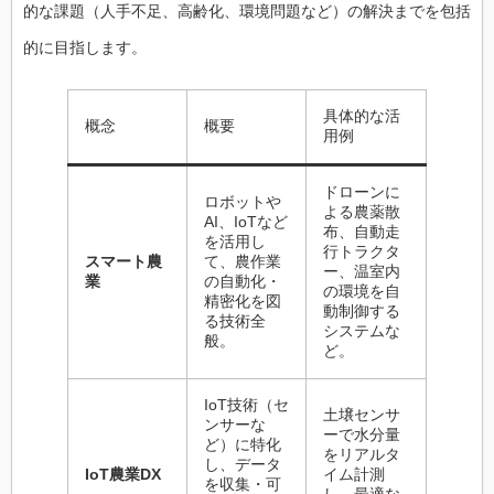
的な課題（人手不足、高齢化、環境問題など）の解決までを包括
的に目指します。
具体的な活
概念
概要
用例
ドローンに
ロボットや
よる農薬散
AI、IoTなど
布、自動走
を活用し
行トラクタ
スマート農
て、農作業
ー、温室内
業
の自動化・
の環境を自
精密化を図
動制御する
る技術全
システムな
般。
ど。
IoT技術（セ
土壌センサ
ンサーな
ーで水分量
ど）に特化
をリアルタ
し、データ
IoT農業DX
イム計測
を収集・可
し、最適な