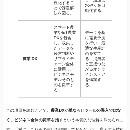
視化するこ
水やりを自
とで課題解
動化する。
決を図る。
スマート農
業やIoT農業
データを基
DXを包含
に需要予測
し、収集し
を行い、最
たデータを
適な生産計
経営判断や
画を立て
農業 DX
サプライチ
る。消費者
ェーン全体
と直接つな
に活用し、
がるオンラ
ビジネスモ
インストア
デルそのも
を構築す
のを変革す
る。
る。
この項目を読むことで、
農業DXが単なるITツールの導入ではな
く、ビジネス全体の変革を指す
という本質的な理解を深められま
す。反対に、これらの違いを把握しておかないと、導入する技術