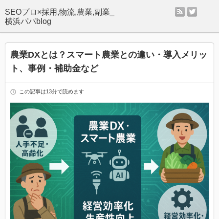
rss
twitter
SEOプロ×採用,物流,農業,副業_
横浜パパblog
農業DXとは？スマート農業との違い・導入メリッ
ト、事例・補助金など
この記事は13分で読めます