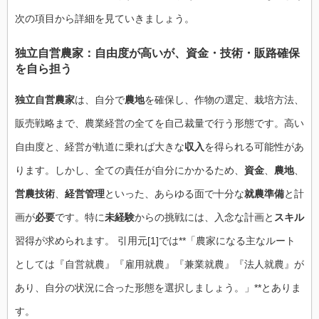
次の項目から詳細を見ていきましょう。
独立自営農家：自由度が高いが、資金・技術・販路確保
を自ら担う
独立自営農家
は、自分で
農地
を確保し、作物の選定、栽培方法、
販売戦略まで、農業経営の全てを自己裁量で行う形態です。高い
自由度と、経営が軌道に乗れば大きな
収入
を得られる可能性があ
ります。しかし、全ての責任が自分にかかるため、
資金
、
農地
、
営農技術
、
経営管理
といった、あらゆる面で十分な
就農準備
と計
画が
必要
です。特に
未経験
からの挑戦には、入念な計画と
スキル
習得が求められます。 引用元[1]では**「農家になる主なルート
としては『自営就農』『雇用就農』『兼業就農』『法人就農』が
あり、自分の状況に合った形態を選択しましょう。」**とありま
す。