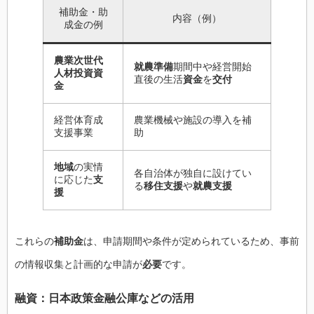
補助金・助
内容（例）
成金の例
農業次世代
就農準備
期間中や経営開始
人材投資資
直後の生活
資金
を
交付
金
経営体育成
農業機械や施設の導入を補
支援事業
助
地域
の実情
各自治体が独自に設けてい
に応じた
支
る
移住支援
や
就農支援
援
これらの
補助金
は、申請期間や条件が定められているため、事前
の情報収集と計画的な申請が
必要
です。
融資：日本政策金融公庫などの活用