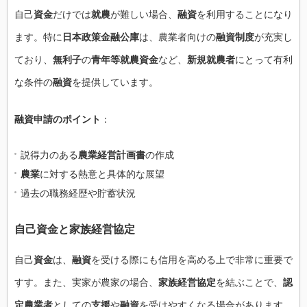
自己
資金
だけでは
就農
が難しい場合、
融資
を利用することになり
ます。特に
日本政策金融公庫
は、農業者向けの
融資制度
が充実し
ており、
無利子
の
青年等就農資金
など、
新規就農者
にとって有利
な条件の
融資
を提供しています。
融資申請のポイント
：
説得力のある
農業経営計画書
の作成
農業
に対する熱意と具体的な展望
過去の職務経歴や貯蓄状況
自己資金と家族経営協定
自己
資金
は、
融資
を受ける際にも信用を高める上で非常に重要で
すす。また、実家が農家の場合、
家族経営協定
を結ぶことで、
認
定農業者
としての
支援
や
融資
を受けやすくなる場合があります。