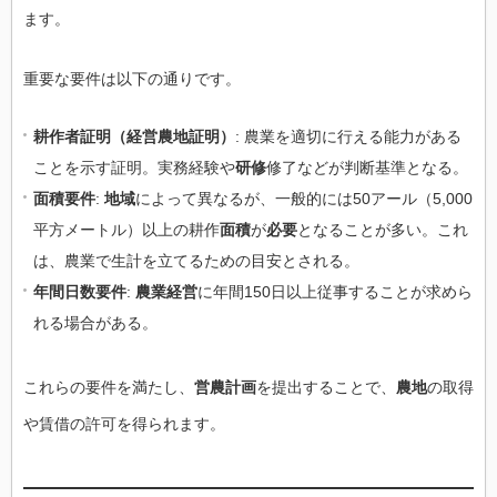
ます。
重要な要件は以下の通りです。
耕作者証明（経営農地証明）
: 農業を適切に行える能力がある
ことを示す証明。実務経験や
研修
修了などが判断基準となる。
面積要件
:
地域
によって異なるが、一般的には50アール（5,000
平方メートル）以上の耕作
面積
が
必要
となることが多い。これ
は、農業で生計を立てるための目安とされる。
年間日数要件
:
農業経営
に年間150日以上従事することが求めら
れる場合がある。
これらの要件を満たし、
営農計画
を提出することで、
農地
の取得
や賃借の許可を得られます。