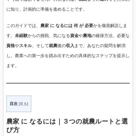
に知り、計画的に準備を進めることです。
このガイドでは、
農家 に なるには 何 が 必要
かを徹底解説しま
す。
未経験
からの挑戦、気になる
資金
や
農地
の確保方法、必要な
資格
や
スキル
、そして
就農
後の
収入
まで、あなたの疑問を解消
し、農業への第一歩を踏み出すための具体的なステップを提示し
ます。
目次
[
見る
]
農家 に なるには｜３つの就農ルートと選
び方