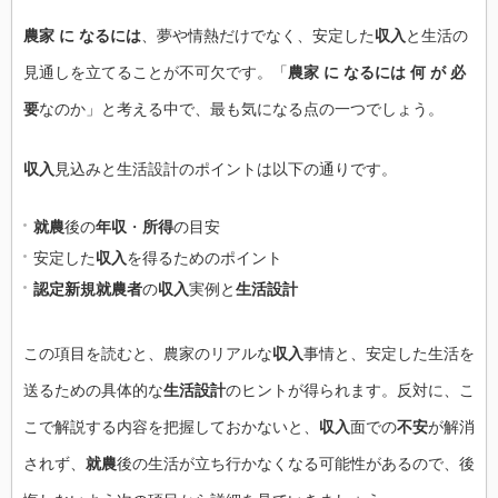
農家 に なるには
、夢や情熱だけでなく、安定した
収入
と生活の
見通しを立てることが不可欠です。「
農家 に なるには 何 が 必
要
なのか」と考える中で、最も気になる点の一つでしょう。
収入
見込みと生活設計のポイントは以下の通りです。
就農
後の
年収
・
所得
の目安
安定した
収入
を得るためのポイント
認定新規就農者
の
収入
実例と
生活設計
この項目を読むと、農家のリアルな
収入
事情と、安定した生活を
送るための具体的な
生活設計
のヒントが得られます。反対に、こ
こで解説する内容を把握しておかないと、
収入
面での
不安
が解消
されず、
就農
後の生活が立ち行かなくなる可能性があるので、後