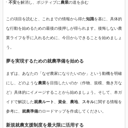
不安
を解消し、ポジティブに
農業
の道を歩む
この項目を読むと、これまでの情報から得た
知識
を基に、具体的
な行動を始めるための最後の後押しが得られます。後悔しない農
業ライフを手に入れるために、今日からできることを始めましょ
う。
夢を実現するための就農準備を始める
まずは、あなたの「なぜ農家になりたいのか」という動機を明確
にし、どのような
農業
を目指したいのか（作物、規模、働き方な
ど）具体的にイメージすることから始めましょう。そして、本ガ
イドで解説した
就農ルート
、
資金
、
農地
、
スキル
に関する情報を
参考に、
就農準備
のロードマップを作成してください。
新規就農支援制度を最大限に活用する