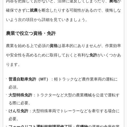
内容を把握しておかないと、法律に違反してしまったり、
農地
が
確保できずに
就農
を断念したりする可能性があるので、後悔しな
いよう次の項目から詳細を見ていきましょう。
農業で役立つ資格・免許
農業を始める上で必須の
資格
は基本的にありませんが、作業効率
や安全性を高めるために取得しておくと有利な
免許
がいくつかあ
ります。
普通自動車免許（MT）
：軽トラックなど農作業車両の運転に
必須。
大型特殊免許
：トラクターなど大型の農業機械を公道で運転す
る際に必要。
けん引免許
：大型特殊車両でトレーラーなどを牽引する場合に
必要。
フォークリフト運転技能講習修了証
：
収穫物
の運搬や倉庫作業