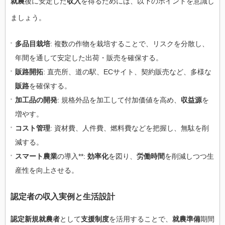
就農
後に安定した
収入
を得るためには、以下のポイントを意識し
ましょう。
多品目栽培
: 複数の作物を栽培することで、リスクを分散し、
年間を通して安定した出荷・販売を確保する。
販路開拓
: 直売所、道の駅、ECサイト、契約販売など、多様な
販路
を確保する。
加工品の開発
: 規格外品を加工して付加価値を高め、
収益源
を
増やす。
コスト管理
: 資材費、人件費、燃料費などを把握し、無駄を削
減する。
スマート農業
の導入**:
効率化
を図り、
労働時間
を削減しつつ生
産性を向上させる。
認定者の収入実例と生活設計
認定新規就農者
として
支援制度
を活用することで、
就農準備
期間