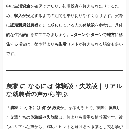
中の生活
資金
を確保できたり、初期投資を抑えられたりするた
め、
収入
が安定するまでの期間を乗り切りやすくなります。実際
に
認定新規就農者
として
成功
している人の
体験談
を参考に、具体
的な
生活設計
を立ててみましょう。
Uターン
や
Iターン
で
地方
に
移
住
する場合は、都市部よりも
生活コスト
が抑えられる場合も多い
です。
農家 に なるには 体験談・失敗談｜リアル
な就農者の声から学ぶ
「
農家 に なるには 何 が 必要
か」を考える上で、実際に
就農
し
た先輩たちの
体験談
や
失敗談
は、何よりも貴重な情報源です。彼
らのリアルな声から、
成功
のヒントと避けるべき落とし穴を学び