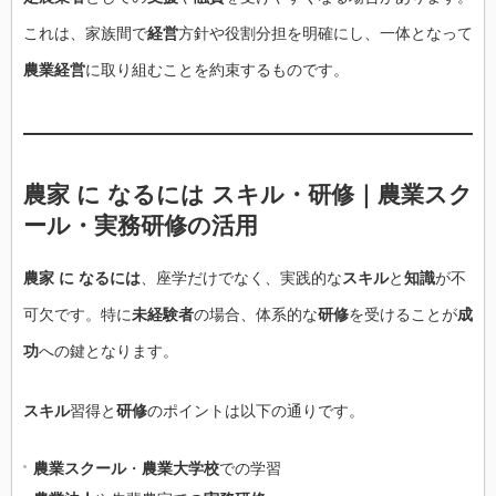
これは、家族間で
経営
方針や役割分担を明確にし、一体となって
農業経営
に取り組むことを約束するものです。
農家 に なるには スキル・研修｜農業スク
ール・実務研修の活用
農家 に なるには
、座学だけでなく、実践的な
スキル
と
知識
が不
可欠です。特に
未経験者
の場合、体系的な
研修
を受けることが
成
功
への鍵となります。
スキル
習得と
研修
のポイントは以下の通りです。
農業スクール
・
農業大学校
での学習