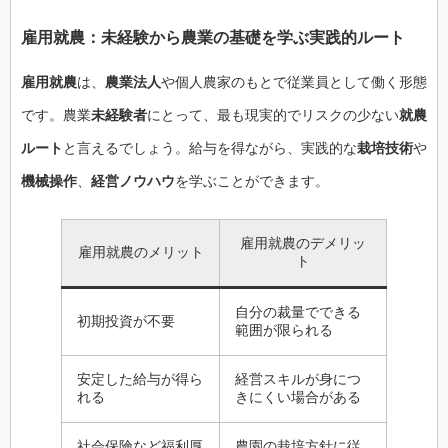
雇用就農：未経験から農業の基礎を学ぶ実践的ルート
雇用就農
は、
農業法人
や個人農家のもとで従業員として働く形態
です。農業
未経験者
にとって、最も現実的でリスクの少ない
就農
ルート
と言えるでしょう。給与を得ながら、実践的な
栽培技術
や
機械操作
、
経営ノウハウ
を学ぶことができます。
雇用就農のデメリッ
雇用就農のメリット
ト
自分の裁量でできる
初期投資が不要
範囲が限られる
安定した給与が得ら
経営スキルが身につ
れる
きにくい場合がある
社会保険など福利厚
農園の栽培方針に従