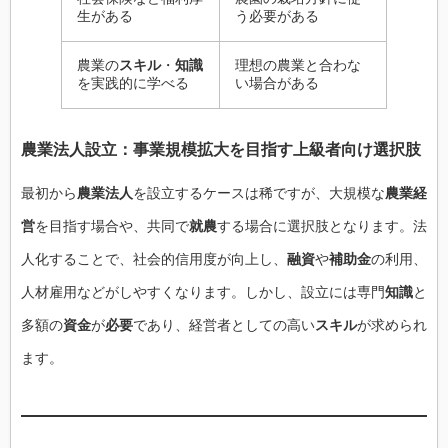
生がある
う必要がある
農業の
スキル
・
知識
理想の農業と合わな
を実践的に学べる
い場合がある
農業法人設立：事業規模拡大を目指す上級者向け選択肢
最初から
農業法人
を設立するケースは稀ですが、大規模な
農業経
営
を目指す場合や、共同で
就農
する場合に選択肢となります。法
人化することで、社会的信用度が向上し、
融資
や
補助金
の利用、
人材雇用などがしやすくなります。しかし、設立には専門
知識
と
多額の
資金
が
必要
であり、経営者としての高い
スキル
が求められ
ます。