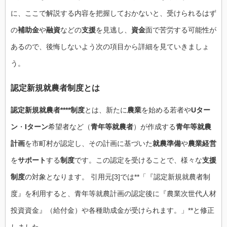
に、ここで解説する内容を把握しておかないと、受けられるはず
の
補助金
や
融資
などの
支援
を見逃し、
資金
面で苦労する可能性が
あるので、後悔しないよう次の項目から詳細を見ていきましょ
う。
認定新規就農者制度とは
認定新規就農者****制度
とは、新たに
農業
を始める若者や
Uター
ン
・
Iターン
希望者など（
青年等就農者
）が作成する
青年等就農
計画
を市町村が認定し、その計画に基づいた
就農準備
や
農業経営
を
サポート
する
制度
です。この認定を受けることで、様々な
支援
制度
の対象となります。 引用元[3]では**「『認定新規就農者制
度』を利用すると、青年等就農計画の認定後に『農業次世代人材
投資資金』（給付金）や各種助成金が受けられます。」**と修正