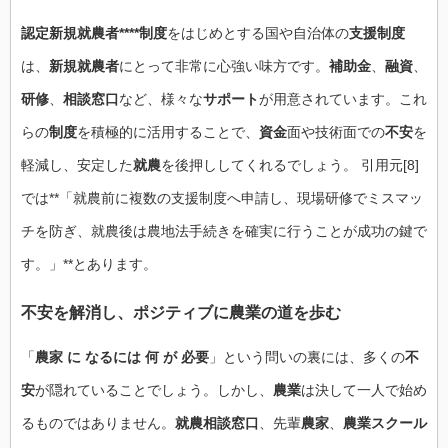
認定新規就農者****制度
をはじめとする国や自治体の
支援制度
は、
新規就農者
にとって非常に心強い味方です。
補助金
、
融資
、
研修
、
相談窓口
など、様々な
サポート
が用意されています。これ
らの
制度
を積極的に活用することで、
資金
面や技術面での
不安
を
軽減し、安定した
就農
を後押ししてくれるでしょう。 引用元[8]
では**「就農前に複数の支援制度へ申請し、現場研修でミスマッ
チを防ぎ、就農後は農地法手続きを確実に行うことが成功の鍵で
す。」**とあります。
不安を解消し、ポジティブに農業の道を歩む
「
農家 に なるには 何 が 必要
」という問いの裏には、多くの
不
安
が隠れていることでしょう。しかし、
農業
は決して一人で始め
るものではありません。
就農相談窓口
、先輩
農家
、
農業スクール