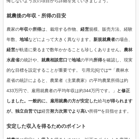
悔しないよう次の項目から詳細を見ていきましょう。
就農後の年収・所得の目安
農家の
年収
や
所得
は、栽培する作物、
経営
規模、販売方法、経験
年数、
地域
などによって大きく異なります。
新規就農者
の場合、
経営
が軌道に乗るまで数年かかることも珍しくありません。
農林
水産省
の統計や、
就農相談窓口
で
地域
の平均
所得
を確認し、現実
的な目標を設定することが重要です。 引用元[6]では**「農林水
産省の統計によると、農業者（主業農家）の平均農業所得は約
433万円で、雇用就農者の平均年収は約344万円です。」
と修正
しました。一般的に、雇用就農の方が安定した
給与
が得られます
が、独立自営では
経営
努力次第でより高い
所得**を目指せます。
安定した収入を得るためのポイント