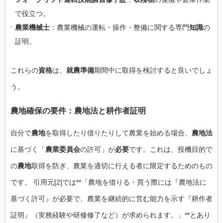
で役立つ。
農業機械士
：農業機械の運転・操作・整備に関する専門
知識
の
証明。
これらの
資格
は、
就農準備
期間中に取得を検討すると良いでしょ
う。
農地確保の要件：農地法と耕作者証明
自分で
農地
を取得したり借りたりして農業を始める場合、
農地法
に基づく「
農業委員会
の許可」が
必要
です。これは、投機目的で
の
農地
取得を防ぎ、農業を適切に行える者に限定するためのもの
です。 引用元[2]では**「農地を借りる・買う際には『農地法に
基づく許可』が必要で、農業を継続的に営む能力を示す『耕作者
証明』（実務経験や研修修了など）が求められます。」**とあり