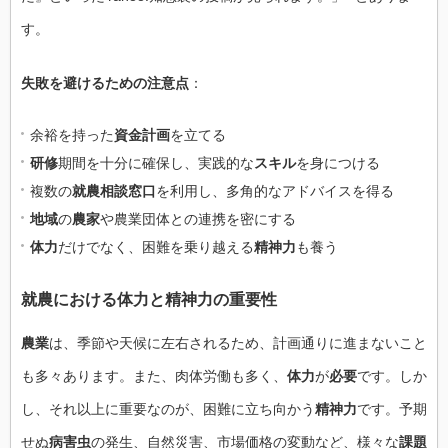
す。
失敗を避けるための注意点
：
余裕を持った
資金計画
を立てる
研修
期間を十分に確保し、実践的な
スキル
を身につける
複数の
就農相談窓口
を利用し、多角的なアドバイスを得る
地域
の
農家
や農業団体との連携を密にする
体力
だけでなく、困難を乗り越える
精神力
も養う
就農における体力と精神力の重要性
農業
は、季節や天候に左右されるため、計画通りに進まないこと
も多々あります。また、肉体労働も多く、
体力
が
必要
です。しか
し、それ以上に重要なのが、困難に立ち向かう
精神力
です。予期
せぬ
病害虫
の発生、自然災害、市場価格の変動など、様々な
課題