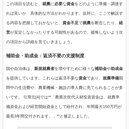
この項目を読むと、
就農
に
必要
な
資金
をどのように準備・調達す
れば良いか、具体的な方法がわかります。反対に、ここで解説す
る内容を把握しておかないと、
資金不足
で
就農
を断念したり、
経
営
が安定しなかったりする可能性があるので、後悔しないよう次
の項目から詳細を見ていきましょう。
補助金・助成金：返済不要の支援制度
国や自治体は、
新規就農者
を増やすために様々な
補助金
や
助成金
を提供しています。これらは返済不要な
資金
であり、
就農準備
期
間中の生活費や、農業機械・施設の導入費に充てられることが多
いです。 引用元[4]では**「農業次世代人材投資資金は、就農準
備資金および経営開始資金として給付され、年間最大150万円が
最長3年間交付されます。」**と修正しました。