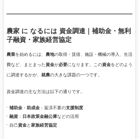
農家 に なるには 資金調達｜補助金・無利
子融資・家族経営協定
農業
を始めるには、
農地
の取得・賃借、施設・機械の導入、生活
費など、まとまった
資金
が
必要
になります。この
資金
をどのよう
に調達するかが、
就農
の大きな課題の一つです。
資金調達の主な方法は以下の通りです。
補助金
・
助成金
：返済不要の
支援制度
融資
：
日本政策金融公庫
などの活用
自己
資金
と
家族経営協定