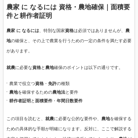
農家 に なるには 資格・農地確保｜面積要
件と耕作者証明
農家 に なるには
、特別な国家
資格
は必須ではありませんが、
農
地
の確保と、その上で農業を行うための一定の条件を満たす必要
があります。
就農
に必要な
資格
と
農地
確保のポイントは以下の通りです。
農業で役立つ
資格
・
免許
の種類
農地
を確保するための
農地法
と要件
耕作者証明
と
面積要件
・
年間日数要件
この項目を読むと、
就農
に必要な公的な要件や、
農地
を確保する
ための具体的な手順が明確になります。反対に、ここで解説する