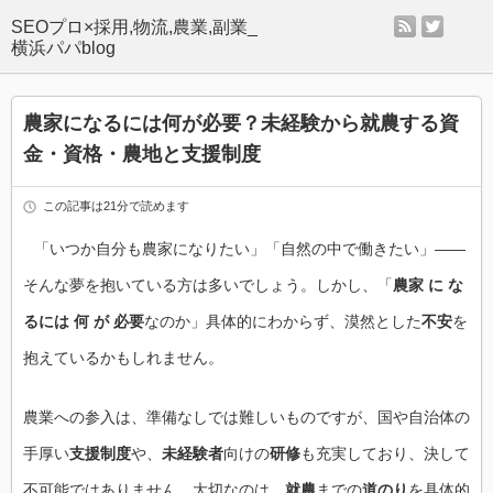
rss
twitter
SEOプロ×採用,物流,農業,副業_
横浜パパblog
農家になるには何が必要？未経験から就農する資
金・資格・農地と支援制度
この記事は21分で読めます
「いつか自分も農家になりたい」「自然の中で働きたい」――
そんな夢を抱いている方は多いでしょう。しかし、「
農家 に な
るには 何 が 必要
なのか」具体的にわからず、漠然とした
不安
を
抱えているかもしれません。
農業への参入は、準備なしでは難しいものですが、国や自治体の
手厚い
支援制度
や、
未経験者
向けの
研修
も充実しており、決して
不可能ではありません。大切なのは、
就農
までの
道のり
を具体的