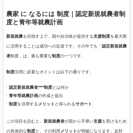
農家 に なるには 制度｜認定新規就農者制
度と青年等就農計画
新規就農
を目指す上で、国や自治体が提供する
支援制度
を最大限
に活用することは成功への近道です。その中でも「
認定新規就農
者
制度」は、最も重要な
制度
の一つです。
制度
活用に必要なポイントは以下の通りです。
認定新規就農者****制度
とは何か
青年等就農計画
の作成と提出
制度
を活用する
メリット
と得られる
サポート
この項目を読むと、
新規就農者
が国から手厚い
支援
を受けるため
の具体的な
制度
と、その利用
メリット
が明確になります。反対