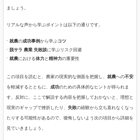
ましょう。
リアルな声から学ぶポイントは以下の通りです。
就農
の
成功事例
から学ぶ
コツ
脱サラ 農業 失敗談
に学ぶリスク回避
就農
における
体力
と
精神力
の重要性
この項目を読むと、農家の現実的な側面を把握し、
就農
への
不安
を軽減するとともに、
成功
のための具体的なヒントが得られま
す。反対に、ここで解説する内容を把握しておかないと、理想と
現実のギャップで挫折したり、
失敗
の経験から立ち直れなくなっ
たりする可能性があるので、後悔しないよう次の項目から詳細を
見ていきましょう。