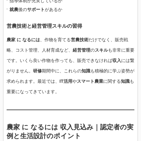
指導体制が充実しているか
就農
後の
サポート
があるか
営農技術と経営管理スキルの習得
農家 に なるには
、作物を育てる
営農技術
だけでなく、販売戦
略、コスト管理、人材育成など、
経営管理
の
スキル
も非常に重要
です。いくら良い作物を作っても、販売できなければ
収入
には繋
がりません。
研修
期間中に、これらの
知識
も積極的に学ぶ姿勢が
求められます。最近では、
IT活用
や
スマート農業
に関する
知識
も
重要になってきています。
農家 に なるには 収入見込み｜認定者の実
例と生活設計のポイント