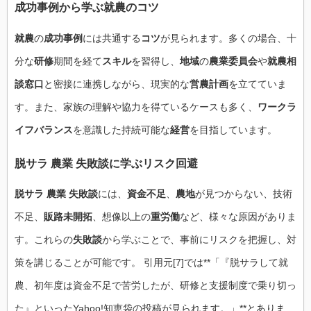
成功事例から学ぶ就農のコツ
就農
の
成功事例
には共通する
コツ
が見られます。多くの場合、十
分な
研修
期間を経て
スキル
を習得し、
地域
の
農業委員会
や
就農相
談窓口
と密接に連携しながら、現実的な
営農計画
を立てていま
す。また、家族の理解や協力を得ているケースも多く、
ワークラ
イフバランス
を意識した持続可能な
経営
を目指しています。
脱サラ 農業 失敗談に学ぶリスク回避
脱サラ 農業 失敗談
には、
資金不足
、
農地
が見つからない、技術
不足、
販路未開拓
、想像以上の
重労働
など、様々な原因がありま
す。これらの
失敗談
から学ぶことで、事前にリスクを把握し、対
策を講じることが可能です。 引用元[7]では**「『脱サラして就
農、初年度は資金不足で苦労したが、研修と支援制度で乗り切っ
た』といったYahoo!知恵袋の投稿が見られます。」**とありま