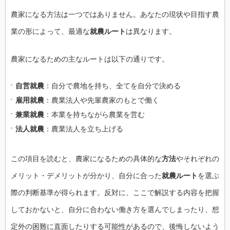
農家になる方法は一つではありません。あなたの現状や目指す農
業の形によって、最適な
就農ルート
は異なります。
農家になるための主なルートは以下の通りです。
自営就農
：自分で農地を持ち、全てを自分で決める
雇用就農
：農業法人や先輩農家のもとで働く
兼業就農
：本業を持ちながら農業を営む
法人就農
：農業法人を立ち上げる
この項目を読むと、農家になるための具体的な
方法
やそれぞれの
メリット・デメリットが分かり、自分に合った
就農ルート
を選ぶ
際の判断基準が得られます。反対に、ここで解説する内容を把握
しておかないと、自分に合わない働き方を選んでしまったり、想
定外の困難に直面したりする可能性があるので、後悔しないよう