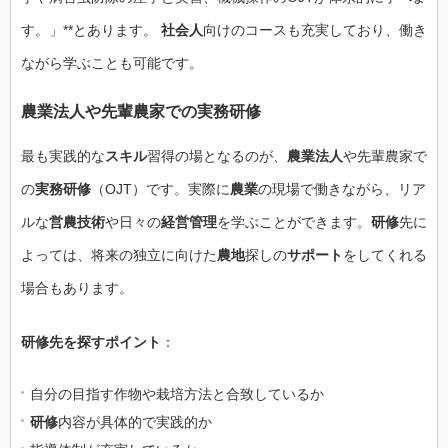
す。」**とあります。
社会人
向けのコースも充実しており、働き
ながら学ぶことも可能です。
農業法人や先輩農家での実務研修
最も実践的な
スキル
習得の場となるのが、
農業法人
や先輩農家で
の
実務研修
（OJT）です。実際に
農業
の現場で働きながら、リア
ルな
営農技術
や日々の
経営管理
を学ぶことができます。
研修
先に
よっては、将来の独立に向けた
農地
探しの
サポート
をしてくれる
場合もあります。
研修先を探すポイント
：
自分の目指す作物や栽培方法と合致しているか
研修
内容が具体的で実践的か