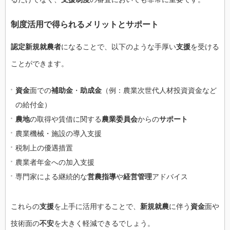
制度活用で得られるメリットとサポート
認定新規就農者
になることで、以下のような手厚い
支援
を受ける
ことができます。
資金
面での
補助金
・
助成金
（例：農業次世代人材投資資金など
の給付金）
農地
の取得や賃借に関する
農業委員会
からの
サポート
農業機械・施設の導入支援
税制上の優遇措置
農業者年金への加入支援
専門家による継続的な
営農指導
や
経営管理
アドバイス
これらの
支援
を上手に活用することで、
新規就農
に伴う
資金
面や
技術面の
不安
を大きく軽減できるでしょう。