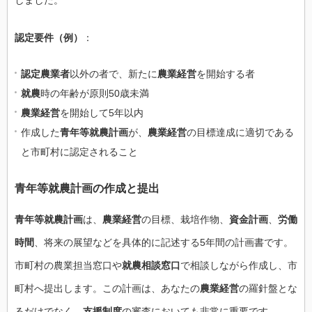
しました。
認定要件（例）
：
認定農業者
以外の者で、新たに
農業経営
を開始する者
就農
時の年齢が原則50歳未満
農業経営
を開始して5年以内
作成した
青年等就農計画
が、
農業経営
の目標達成に適切である
と市町村に認定されること
青年等就農計画の作成と提出
青年等就農計画
は、
農業経営
の目標、栽培作物、
資金計画
、
労働
時間
、将来の展望などを具体的に記述する5年間の計画書です。
市町村の農業担当窓口や
就農相談窓口
で相談しながら作成し、市
町村へ提出します。この計画は、あなたの
農業経営
の羅針盤とな
るだけでなく、
支援制度
の審査においても非常に重要です。