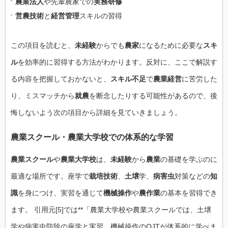
農業法人
や先輩農家での
実務研修
営農技術
と
経営管理
スキルの習得
この項目を読むと、
未経験
からでも
農家
になるために必要な
スキ
ル
を効率的に習得する方法がわかります。反対に、ここで解説す
る内容を把握しておかないと、
スキル不足
で
農業経営
に苦労した
り、ミスマッチから
就農
を断念したりする可能性があるので、後
悔しないよう次の項目から詳細を見ていきましょう。
農業スクール・農業大学校での体系的な学習
農業スクール
や
農業大学校
は、
未経験
から
農業
の基礎を学ぶのに
最適な場所です。座学で
栽培技術
、
土壌
学、
病害虫
対策などの
知
識
を身につけ、実習を通じて
機械操作
や
農作業
の基本を習得でき
ます。 引用元[5]では**「農業大学校や農業スクールでは、土壌
学や病害虫防除の座学と実習、機械操作のOJTが体系的に学べま