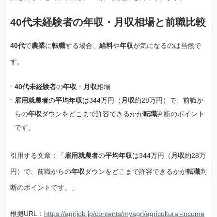
40代未経験者の年収・月収相場と前職比較
40代
で
農業
に
転職
する場合、
給料
や
年収
が気になるのは当然で
す。
40代未経験者
の
年収
・
月収
相場
雇用就農者
の
平均年収
は344万円（
月収
約28万円）で、前職か
らの
年収
ダウンをどこまで許容できるかが
転職
判断のポイント
です。
引用する文章：「
雇用就農者
の
平均年収
は344万円（
月収
約28万
円）で、前職からの
年収
ダウンをどこまで許容できるかが
転職
判
断のポイントです。」
根拠URL：
https://agrijob.jp/contents/myagri/agricultural-income