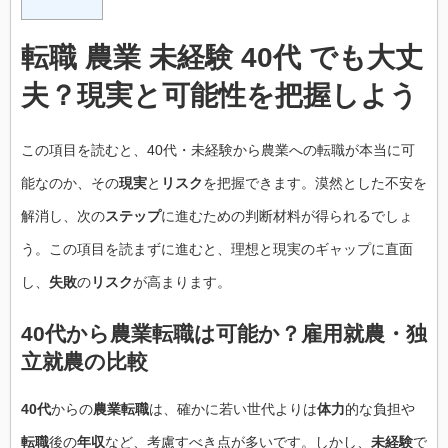
転職 農業 未経験 40代 でも大丈
夫？現実と可能性を把握しよう
この項目を読むと、40代・未経験から農業への転職が本当に可
能なのか、その
現実
と
リスク
を把握できます。漠然とした不安を
解消し、次の
ステップ
に進むための判断材料が得られるでしょ
う。この項目を読まずに進むと、理想と現実のギャップに直面
し、
失敗
の
リスク
が高まります。
40代から農業転職は可能か？雇用就農・独
立就農の比較
40代
からの
農業転職
は、確かに若い世代よりは
体力
的な負担や
転職
後の
年収
など、考慮すべき点が多いです。しかし、
未経験
で