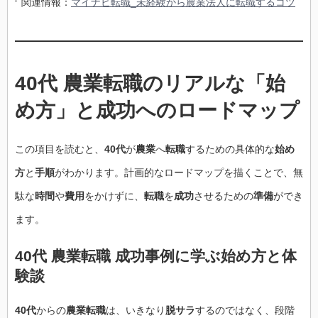
関連情報：
マイナビ転職_未経験から農業法人に転職するコツ
40代 農業転職のリアルな「始
め方」と成功へのロードマップ
この項目を読むと、
40代
が
農業
へ
転職
するための具体的な
始め
方
と
手順
がわかります。計画的なロードマップを描くことで、無
駄な
時間
や
費用
をかけずに、
転職
を
成功
させるための
準備
ができ
ます。
40代 農業転職 成功事例に学ぶ始め方と体
験談
40代
からの
農業転職
は、いきなり
脱サラ
するのではなく、段階