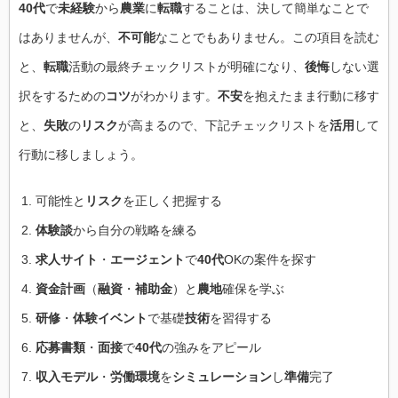
40代
で
未経験
から
農業
に
転職
することは、決して簡単なことで
はありませんが、
不可能
なことでもありません。この項目を読む
と、
転職
活動の最終チェックリストが明確になり、
後悔
しない選
択をするための
コツ
がわかります。
不安
を抱えたまま行動に移す
と、
失敗
の
リスク
が高まるので、下記チェックリストを
活用
して
行動に移しましょう。
可能性と
リスク
を正しく把握する
体験談
から自分の戦略を練る
求人サイト
・
エージェント
で
40代
OKの案件を探す
資金計画
（
融資
・
補助金
）と
農地
確保を学ぶ
研修
・
体験イベント
で基礎
技術
を習得する
応募書類
・
面接
で
40代
の強みをアピール
収入モデル
・
労働環境
を
シミュレーション
し
準備
完了