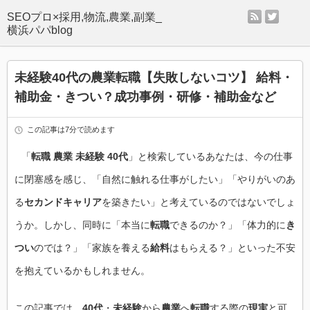
rss
twitter
SEOプロ×採用,物流,農業,副業_
横浜パパblog
未経験40代の農業転職【失敗しないコツ】 給料・
補助金・きつい？成功事例・研修・補助金など
この記事は7分で読めます
「
転職 農業 未経験 40代
」と検索しているあなたは、今の仕事
に閉塞感を感じ、「自然に触れる仕事がしたい」「やりがいのあ
る
セカンドキャリア
を築きたい」と考えているのではないでしょ
うか。しかし、同時に「本当に
転職
できるのか？」「体力的に
き
つい
のでは？」「家族を養える
給料
はもらえる？」といった不安
を抱えているかもしれません。
この記事では、
40代
・
未経験
から
農業
へ
転職
する際の
現実
と可