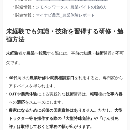
関連情報：
ジモベジワークス_農業バイトの始め方
関連情報：
マイナビ農業_農業体験レポート
未経験でも知識・技術を習得する研修・勉
強方法
未経験
者が
農業
へ
転職
する際には、事前の
知識
・
技術
習得が不可
欠です。
40代
向けの
農業研修
や
就農相談窓口
を利用すると、専門家から
アドバイスを得られます。
OJT
や
農業体験
による実践的な
技術
習得は、
転職
後の
仕事内容
への
適応
をスムーズにします。
農家になるために必須の国家資格はありません。ただし、大型
トラクター等を操作する際の『大型特殊免許』や『けん引免
許』は取得しておくと業務の幅が広がります。