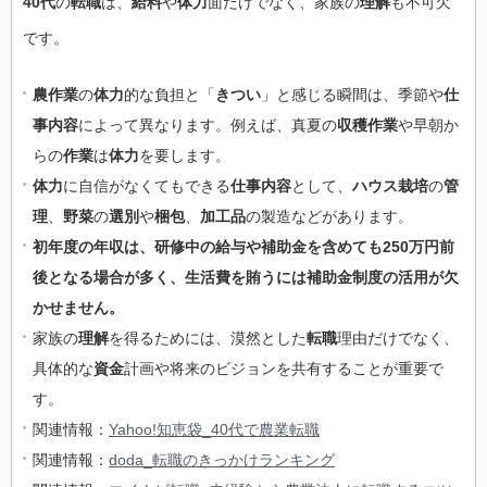
40代
の
転職
は、
給料
や
体力
面だけでなく、家族の
理解
も不可欠
です。
農作業
の
体力
的な負担と「
きつい
」と感じる瞬間は、季節や
仕
事内容
によって異なります。例えば、真夏の
収穫作業
や早朝か
らの
作業
は
体力
を要します。
体力
に自信がなくてもできる
仕事内容
として、
ハウス栽培
の
管
理
、
野菜
の
選別
や
梱包
、
加工品
の製造などがあります。
初年度の年収は、研修中の給与や補助金を含めても250万円前
後となる場合が多く、生活費を賄うには補助金制度の活用が欠
かせません。
家族の
理解
を得るためには、漠然とした
転職
理由だけでなく、
具体的な
資金
計画や将来のビジョンを共有することが重要で
す。
関連情報：
Yahoo!知恵袋_40代で農業転職
関連情報：
doda_転職のきっかけランキング