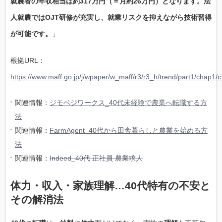
就農者の年収相当は約317万円（＝月約26万円）となります。法
人就農ではOJT研修が充実し、就業リスクを抑えながら技術習得
が可能です。
」
根拠URL：
https://www.maff.go.jp/j/wpaper/w_maff/r3/r3_h/trend/part1/chap1/
関連情報：
ジモベジワークス_40代未経験で農業へ転職する方
法
関連情報：
FarmAgent_40代から田舎暮らしと農業を始める方
法
関連情報：
Indeed_40代 正社員 農業求人
体力・収入・家族理解…40代特有の不安と
その解消法