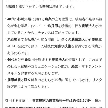
も
転職
を成功させている
事例
は増えています。
40代
の
転職
市場における
農業
の立ち位置は、後継者不足や高齢
化が進む業界において、
中途採用
を積極的に行う
農業法人
が増
えていることから、チャンスは広がっています。
未経験
者でも
転職
が可能な理由は、多くの
農業法人
が
研修制度
やOJTを設けており、入社後に
知識
や
技術
を習得できる環境が
あるためです。
40代
向け
中途採用
を歓迎する
農業法人
の特徴として、これまで
の社会人
経験
やコミュニケーション能力、
経営
・マネジメント
スキルを評価する傾向があります。
雇用就農
と
独立
就農のどちらが
40代
に適しているかは、
リスク
許容度によって異なります。
引用する文章：「
専業農家の農業所得平均は約433.5万円、雇用