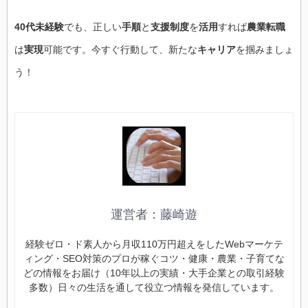
40代未経験
でも、正しい
手順
と
支援制度
を
活用
すれば
農業転職
は
実現
可能です。今すぐ行動して、新たな
キャリア
を掴みましょ
う！
運営者：藤崎遊
経験ゼロ・ド素人から月収110万円超えをしたWebマーケテ
ィング・SEO対策のプロが稼ぐコツ・健康・農業・子育てな
どの情報をお届け（10年以上の実績・大手企業との取引経験
多数）日々の生活を通して役立つ情報を発信しています。