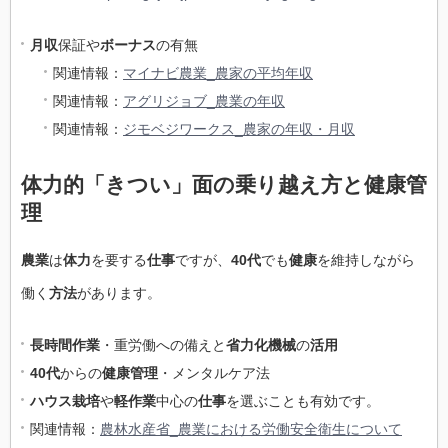
月収
保証や
ボーナス
の有無
関連情報：
マイナビ農業_農家の平均年収
関連情報：
アグリジョブ_農業の年収
関連情報：
ジモベジワークス_農家の年収・月収
体力的「きつい」面の乗り越え方と健康管
理
農業
は
体力
を要する
仕事
ですが、
40代
でも
健康
を維持しながら
働く
方法
があります。
長時間作業
・重労働への備えと
省力化機械
の
活用
40代
からの
健康管理
・メンタルケア法
ハウス栽培
や
軽作業
中心の
仕事
を選ぶことも有効です。
関連情報：
農林水産省_農業における労働安全衛生について