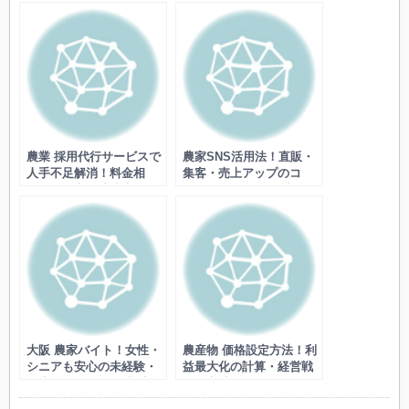
助金など
スマート農業で週休2日・
成功事例
農業 採用代行サービスで
農家SNS活用法！直販・
人手不足解消！料金相
集客・売上アップのコ
場・選び方・成功事例・
ツ！ファン獲得・ブラン
デメリットも
ディングDXの販路拡大と
は
大阪 農家バイト！女性・
農産物 価格設定方法！利
シニアも安心の未経験・
益最大化の計算・経営戦
週末OKや単発・短期求人
略・交渉術など
探し方、軽作業など