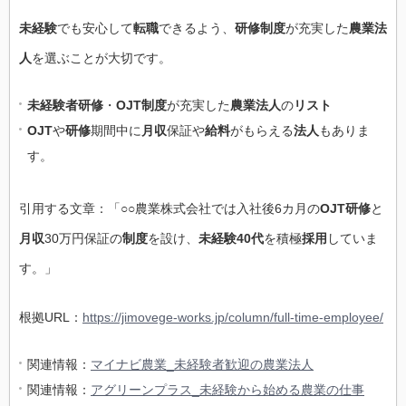
未経験
でも安心して
転職
できるよう、
研修制度
が充実した
農業法
人
を選ぶことが大切です。
未経験者研修
・
OJT制度
が充実した
農業法人
の
リスト
OJT
や
研修
期間中に
月収
保証や
給料
がもらえる
法人
もありま
す。
引用する文章：「○○農業株式会社では入社後6カ月の
OJT研修
と
月収
30万円保証の
制度
を設け、
未経験40代
を積極
採用
していま
す。」
根拠URL：
https://jimovege-works.jp/column/full-time-employee/
関連情報：
マイナビ農業_未経験者歓迎の農業法人
関連情報：
アグリーンプラス_未経験から始める農業の仕事