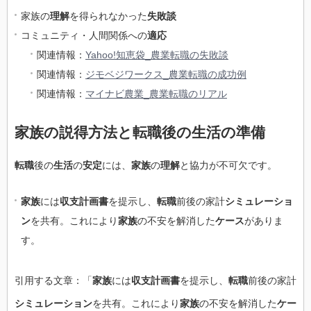
家族の
理解
を得られなかった
失敗談
コミュニティ・人間関係への
適応
関連情報：
Yahoo!知恵袋_農業転職の失敗談
関連情報：
ジモベジワークス_農業転職の成功例
関連情報：
マイナビ農業_農業転職のリアル
家族の説得方法と転職後の生活の準備
転職
後の
生活
の
安定
には、
家族
の
理解
と協力が不可欠です。
家族
には
収支計画書
を提示し、
転職
前後の家計
シミュレーショ
ン
を共有。これにより
家族
の不安を解消した
ケース
がありま
す。
引用する文章：「
家族
には
収支計画書
を提示し、
転職
前後の家計
シミュレーション
を共有。これにより
家族
の不安を解消した
ケー