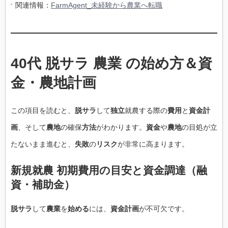
関連情報：
FarmAgent_未経験から農業へ転職
40代 脱サラ 農業 の始め方＆資
金・農地計画
この項目を読むと、
脱サラ
して
独立
就農する際の
費用
と
資金計
画
、そして
農地
の確保
方法
がわかります。
資金
や
農地
の目処が立
たないまま進むと、
失敗
の
リスク
が非常に高まります。
新規就農 初期費用の目安と資金調達（融
資・補助金）
脱サラ
して
農業
を
始める
には、
資金計画
が不可欠です。