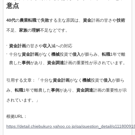
意点
40代
の
農業転職
で
失敗
する主な原因は、
資金
計画の甘さや
技術
不足、
家族
の
理解
不足などです。
資金計画
の甘さや
収入
減への対応
十分な
資金計画
がなく
機械
投資で
借入
が膨らみ、
転職
1年で離
農した
事例
があり、
資金調達
計画の重要性が示されています。
引用する文章：「十分な
資金計画
がなく
機械
投資で
借入
が膨ら
み、
転職
1年で離農した
事例
があり、
資金調達
計画の重要性が示
されています。」
根拠URL：
https://detail.chiebukuro.yahoo.co.jp/qa/question_detail/q11180091