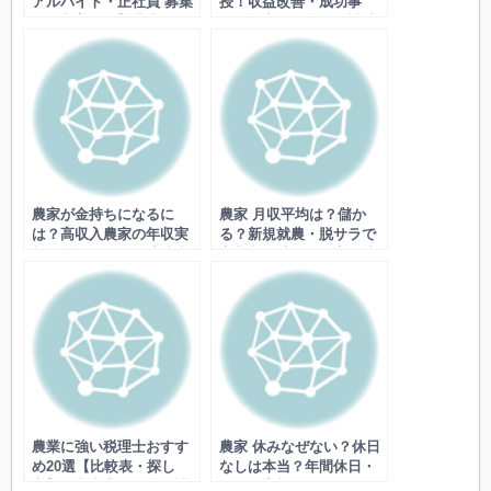
アルバイト・正社員 募集
授！収益改善・成功事
から定着まで】農業の人
例・効率化・戦略・補助
手不足解消法、求人方法
金活用など
と採用ノウハウなど
農家が金持ちになるに
農家 月収平均は？儲か
は？高収入農家の年収実
る？新規就農・脱サラで
態・儲かる作物・成功事
高収入を叶える現実！地
例など
域・作物別事例、補助金
活用術など
農業に強い税理士おすす
農家 休みなぜない？休日
め20選【比較表・探し
なしは本当？年間休日・
方】確定申告・節税・補
週休の実態から確保術！