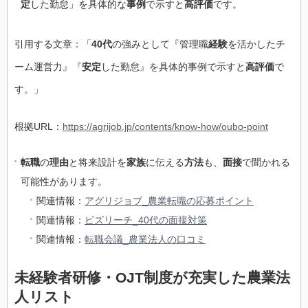
定
した勤怠」を具体的な
事例
で示すと
高評価
です。
引用する文章：「
40代
の強みとして『管理職
経験
を活かしたチ
ーム運営力』『
安定
した勤怠』を具体的事例で示すと
高評価
で
す。」
根拠URL：
https://agrijob.jp/contents/know-how/oubo-point
転職
の
理由
と将来設計を
家族
に伝える
方法
も、
面接
で聞かれる
可能性があります。
関連情報：
アグリジョブ_農業転職の応募ポイント
関連情報：
ビズリーチ_40代の面接対策
関連情報：
転職会議_農業法人の口コミ
未経験者研修・OJT制度が充実した農業法
人リスト