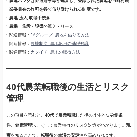
農地バンクは都道府県等が運営し、登録された農地を市町村農
業委員会の許可を得て借り受けられる制度です。
農地 法人 取得手続き
農機
・
施設
・
設備
の導入・リース
関連情報：
JAグループ_農地を借りる方法
関連情報：
農地制度_農地転用の基礎知識
関連情報：
カクイチ_農地の取得方法
40代農業転職後の生活とリスク
管理
この項目を読むと、
40代
で
農業転職
した後の具体的な
労働条
件
、
健康管理
法、そして農業特有の
リスク
対策がわかります。
現
実
を知ることで、
転職後
の
生活
の
安定
性を高められます。