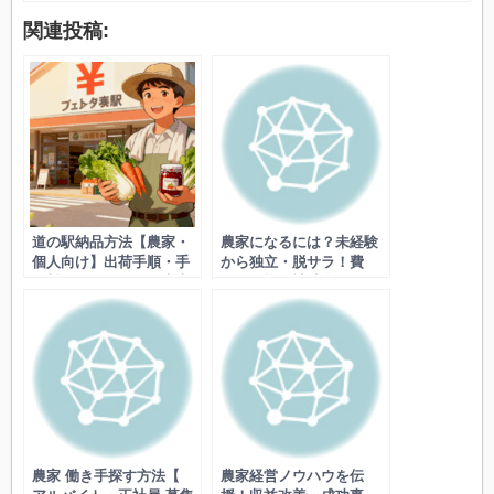
関連投稿:
道の駅納品方法【農家・
農家になるには？未経験
個人向け】出荷手順・手
から独立・脱サラ！費
数料・登録ルールで売上
用・資格・補助金→最短
アップ！売れ残り回避の
で成功するコツ
コツも
農家 働き手探す方法【
農家経営ノウハウを伝