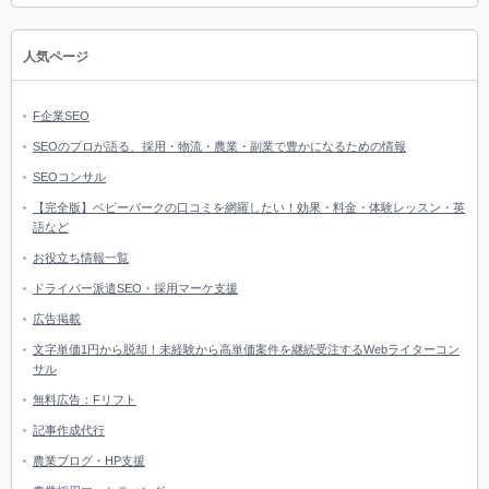
人気ページ
F企業SEO
SEOのプロが語る、採用・物流・農業・副業で豊かになるための情報
SEOコンサル
【完全版】ベビーパークの口コミを網羅したい！効果・料金・体験レッスン・英
語など
お役立ち情報一覧
ドライバー派遣SEO・採用マーケ支援
広告掲載
文字単価1円から脱却！未経験から高単価案件を継続受注するWebライターコン
サル
無料広告：Fリフト
記事作成代行
農業ブログ・HP支援