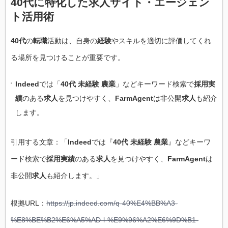
40代に特化した求人サイト・エージェン
ト活用術
40代
の
転職
活動は、自身の
経験
やスキルを適切に評価してくれ
る場所を見つけることが重要です。
Indeed
では「
40代 未経験 農業
」などキーワード検索で
採用実
績
のある
求人
を見つけやすく、
FarmAgent
は非公開
求人
も紹介
します。
引用する文章：「
Indeed
では『
40代 未経験 農業
』などキーワ
ード検索で
採用実績
のある
求人
を見つけやすく、
FarmAgent
は
非公開
求人
も紹介します。」
根拠URL：
https://jp.indeed.com/q-40%E4%BB%A3-
%E8%BE%B2%E6%A5%AD-l-%E9%96%A2%E6%9D%B1-