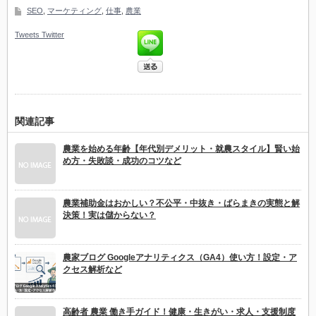
SEO
,
マーケティング
,
仕事
,
農業
Tweets
Twitter
関連記事
農業を始める年齢【年代別デメリット・就農スタイル】賢い始
め方・失敗談・成功のコツなど
農業補助金はおかしい？不公平・中抜き・ばらまきの実態と解
決策！実は儲からない？
農家ブログ Googleアナリティクス（GA4）使い方！設定・ア
クセス解析など
高齢者 農業 働き手ガイド！健康・生きがい・求人・支援制度