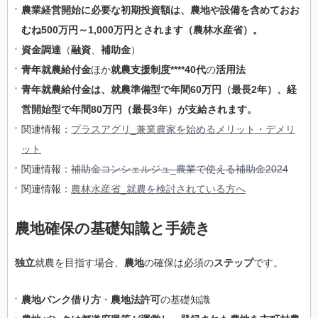
農業経営開始に必要な初期投資額は、農地や設備を含めておお
むね500万円～1,000万円とされます（農林水産省）。
資金調達
（
融資
、
補助金
）
青年就農給付金
ほか
就農支援制度****40代
の
活用法
青年就農給付金は、就農準備型で年間60万円（最長2年）、経
営開始型で年間80万円（最長3年）が支給されます。
関連情報：
プラスアグリ_兼業農家を始めるメリット・デメリ
ット
関連情報：
補助金コンシェルジュ_農業で使える補助金2024
関連情報：
農林水産省_就農を検討されている方へ
農地確保の基礎知識と手続き
独立
就農を目指す場合、
農地
の確保は必須の
ステップ
です。
農地バンク借り方
・
農地法許可
の基礎知識