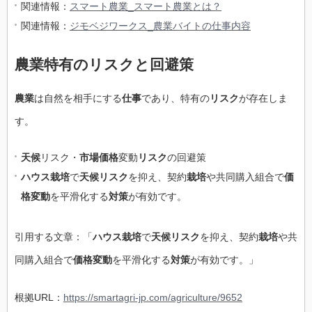
関連情報：
スマート農業_スマート農業とは？
関連情報：
ジモベジワークス_農業バイトの仕事内容
農業特有のリスクと回避策
農業
は自然を相手にする
仕事
であり、特有の
リスク
が存在しま
す。
天候
リスク・
市場価格
変動
リスク
の回避策
ハウス栽培
で
天候リスク
を抑え、契約
栽培
や共同購入組合で
価
格変動
を平滑化する
対策
が有効です。
引用する文章：「
ハウス栽培
で
天候リスク
を抑え、契約
栽培
や共
同購入組合で
価格変動
を平滑化する
対策
が有効です。」
根拠URL：
https://smartagri-jp.com/agriculture/9652