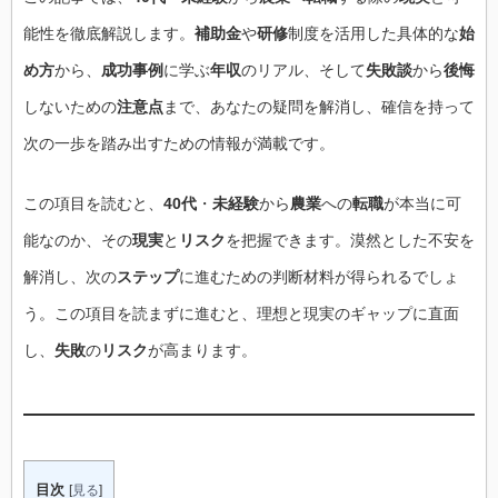
能性を徹底解説します。
補助金
や
研修
制度を活用した具体的な
始
め方
から、
成功事例
に学ぶ
年収
のリアル、そして
失敗談
から
後悔
しないための
注意点
まで、あなたの疑問を解消し、確信を持って
次の一歩を踏み出すための情報が満載です。
この項目を読むと、
40代
・
未経験
から
農業
への
転職
が本当に可
能なのか、その
現実
と
リスク
を把握できます。漠然とした不安を
解消し、次の
ステップ
に進むための判断材料が得られるでしょ
う。この項目を読まずに進むと、理想と現実のギャップに直面
し、
失敗
の
リスク
が高まります。
目次
[
見る
]