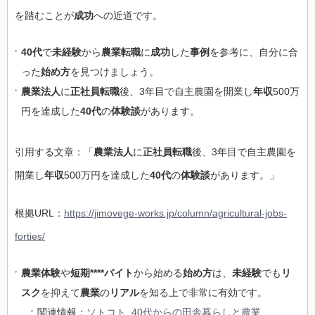
を踏むことが
成功
への近道です。
40代
で
未経験
から
農業転職
に
成功
した
事例
を参考に、自分に合
った
始め方
を見つけましょう。
農業法人
に
正社員転職
後、3年目で自主農園を開業し
年収
500万
円を達成した
40代
の
体験談
があります。
引用する文章：「
農業法人
に
正社員転職
後、3年目で自主農園を
開業し
年収
500万円を達成した
40代
の
体験談
があります。」
根拠URL：
https://jimovege-works.jp/column/agricultural-jobs-
forties/
農業体験
や
短期****バイト
から始める
始め方
は、
未経験
でも
リ
スク
を抑えて
農業
の
リアル
を知る上で非常に有効です。
関連情報：
ソトコト_40代からの田舎暮らしと農業