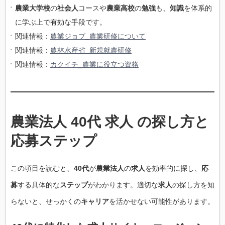
農業大学校
の
社会人
コースや
農業高校
の
勉強
も、
知識
を体系的
に学ぶ上で有効な手段です。
関連情報：
農業ジョブ_農業研修について
関連情報：
農林水産省_新規就農研修
関連情報：
カクイチ_農業に役立つ資格
農業法人 40代 求人 の探し方と
応募ステップ
この項目を読むと、
40代
が
農業法人
の
求人
を効率的に探し、
応
募
する具体的な
ステップ
がわかります。適切な
求人
の探し方を知
らないと、せっかくの
キャリア
を活かせない可能性があります。