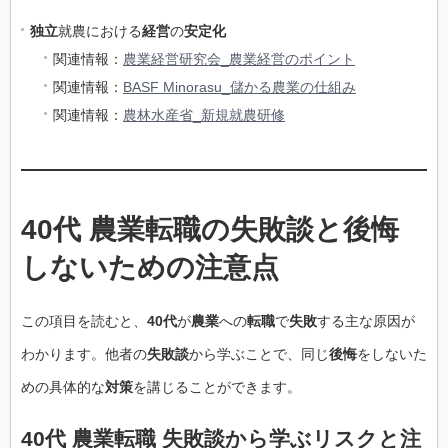
独立
就農における
経営
の
安定化
関連情報：
農業経営研究会_農業経営のポイント
関連情報：
BASF Minorasu_儲かる農業の仕組み
関連情報：
農林水産省_新規就農研修
40代 農業転職の失敗談と後悔
しないための注意点
この項目を読むと、
40代
が
農業
への
転職
で
失敗
する主な原因が
わかります。他者の
失敗談
から学ぶことで、同じ
後悔
をしないた
めの具体的な
対策
を講じることができます。
40代 農業転職 失敗談から学ぶリスクと注