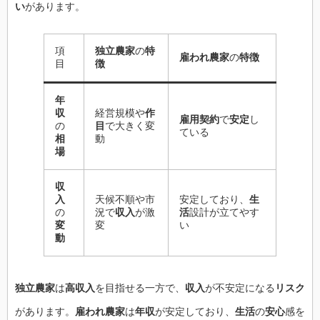
い
があります。
項
独立農家
の
特
雇われ農家
の
特徴
目
徴
年
収
経営規模や
作
雇用契約
で
安定
し
の
目
で大きく変
ている
相
動
場
収
入
天候不順や市
安定しており、
生
の
況で
収入
が激
活
設計が立てやす
変
変
い
動
独立農家
は
高収入
を目指せる一方で、
収入
が不安定になる
リスク
があります。
雇われ農家
は
年収
が安定しており、
生活
の
安心
感を