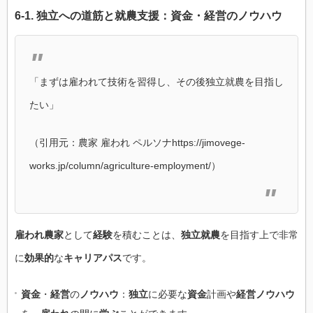
6-1.
独立
への道筋と
就農支援
：
資金
・
経営
の
ノウハウ
「まずは雇われて技術を習得し、その後独立就農を目指し
たい」
（引用元：農家 雇われ ペルソナhttps://jimovege-
works.jp/column/agriculture-employment/）
雇われ農家
として
経験
を積むことは、
独立就農
を目指す上で非常
に
効果的
な
キャリアパス
です。
資金
・
経営
の
ノウハウ
：
独立
に必要な
資金
計画や
経営ノウハウ