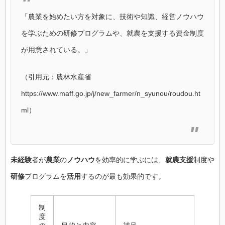
「農業を始めたい方を対象に、技術や知識、経営ノウハウ
を学ぶための研修プログラムや、就農を支援する資金制度
が用意されている。」
（引用元：農林水産省
https://www.maff.go.jp/j/new_farmer/n_syunou/roudou.ht
ml）
未経験
者が
農業
の
ノウハウ
を効率的に学ぶには、
就農支援
制度や
研修
プログラムを
活用
するのが最も効果的です。
制
度