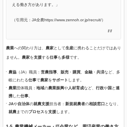
える働き方があります。」
（引用元：JA全農https://www.zennoh.or.jp/recruit/）
農業
への関わり方は、
農家
として
生産
に携わることだけではあり
ません。
農家
を
支援
する
仕事
も
多様
です。
農協
（JA）職員：
営農指導
、
販売
・
購買
、
金融
・
共済
など、多
岐にわたる
仕事
で
農家
を
サポート
します。
農業
団体職員：
地域
の
農業振興
や
人材育成
など、
行政
や
国
と
連
携
した
仕事
。
JA
や
自治体
の
就農支援
担当者：
新規就農者
の
相談窓口
となり、
就農
までの
プロセス
を
支援
します。
1-5.
農業機械
メーカー・
IT
企業など、周辺産業の
働き方