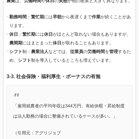
農業
は、
労働時間
や
休日
の
実態
が他の産業と大きく異なります。
勤務時間
：
繁忙期
には
早朝
から夜遅くまで
作業
が続くことがあ
ります。
休日
：
繁忙期
には
休日
がほとんど取れない場合もありますが、
農閑期
にはまとまった
休日
が取れることもあります。
シフト
制：
農業法人
などでは、
従業員
の
労働時間
を
管理
するた
め、
シフト
制を導入しているところも増えています。
3-3.
社会保険
・
福利厚生
・
ボーナス
の
有無
「雇用就農者の平均年収は344万円、有給休暇・昇給制度
は法人勤務の場合に整備されているケースが多い。」
（引用元：アグリジョブ