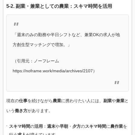
5-2.
副業
・
兼業
としての
農業
：
スキマ時間
を
活用
「週末のみの勤務や半日シフトなど、兼業OKの求人が地
方創生型マッチングで増加。」
（引用元：ノーフレーム
https://noframe.work/media/archives/2107）
現在の
仕事
を続けながら
農業
に携わりたい人には、
副業
や
兼業
と
いう
働き方
があります。
スキマ時間
の
活用
：
週末
や
早朝
・
夕方
の
スキマ時間
に
農作業
を
行う
求人
が増えています。