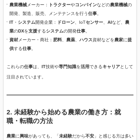
農業機械
メーカー：
トラクター
や
コンバイン
などの
農業機械
の
開発、製造、販売、メンテナンスを行う
仕事
。
IT
・
システム
開発企業：
ドローン
、IoT
センサー
、
AI
など、
農
業
の
DX
を
支援
する
システム
の開発
仕事
。
資材
メーカー・商社：
肥料
、
農薬
、
ハウス
資材などを
農家
に
提
供
する
仕事
。
これらの
仕事
は、
IT
技術や
専門知識
を
活用
できる
キャリア
として
注目されています。
2.
未経験
から始める
農業
の
働き方
：
就
職
・
転職
の
方法
農業
に
興味
があっても、「
未経験
だから
不安
」と感じる方は多い