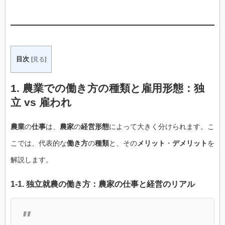
目次
[
見る
]
1.
農業での働き方
の
種類
と
雇用
形態：
独
立
vs
雇われ
農業
の
仕事
は、
農家
の
経営形態
によって大きく分けられます。こ
こでは、代表的な
働き方
の
種類
と、その
メリット
・
デメリット
を
解説します。
1-1.
独立就農
の
働き方
：
農家
の
仕事
と
経営
の
リアル