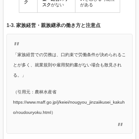
ク
スク
がない
がある
1-3.
家族経営
・
親族継承
の
働き方
と
注意点
「家族経営での労務は、口約束で労働条件が決められるこ
とが多く、就業規則や雇用契約書がない場合も散見され
る。」
（引用元：農林水産省
https://www.maff.go.jp/j/keiei/nougyou_jinzaiikusei_kakuh
o/roudouryoku.html）