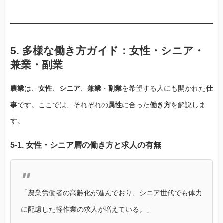
5.
多様な働き方
ガイド：
女性
・
シニア
・
兼業
・
副業
農業
は、
女性
、
シニア
、
兼業
・
副業
を希望する人にも開かれた
仕
事
です。ここでは、それぞれの
属性
に合った
働き方
を解説しま
す。
5-1.
女性
・
シニア
層の
働き方
と
求人
の
有無
「農業労働者の高齢化が進んでおり、シニア世代でも体力
に配慮した軽作業の求人が増えている。」