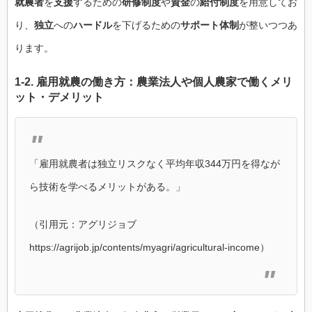
就農者
を
支援
するための
研修制度
や
資金
の
給付制度
を用意してお
り、
独立
への
ハードル
を下げるための
サポート体制
が整いつつあ
ります。
1-2.
雇用就農
の
働き方
：
農業法人
や
個人農家
で働く
メリ
ット
・
デメリット
「雇用就農者は独立リスクなく平均年収344万円を得なが
ら技術を学べるメリットがある。」
（引用元：アグリジョブ
https://agrijob.jp/contents/myagri/agricultural-income）