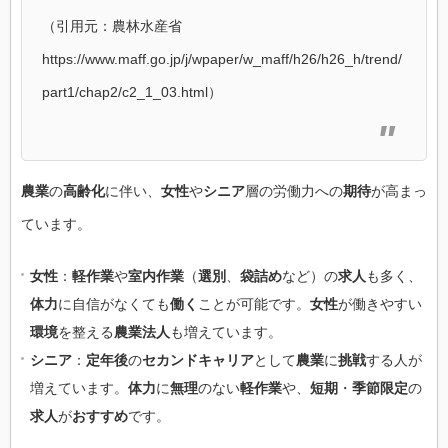
（引用元：農林水産省
https://www.maff.go.jp/j/wpaper/w_maff/h26/h26_h/trend/
part1/chap2/c2_1_03.html）
農業
の
高齢化
に伴い、
女性
や
シニア
層の労働力への
期待
が高まっ
ています。
女性
：
軽作業
や
室内作業
（
選別
、
袋詰め
など）の
求人
も多く、
体力
に自信がなくても
働く
ことが可能です。
女性
が働きやすい
環境
を整える
農業法人
も増えています。
シニア
：
定年後
の
セカンドキャリア
として
農業
に
挑戦
する人が
増えています。
体力
に
無理
のない
軽作業
や、
短期
・
季節限定
の
求人
が
おすすめ
です。