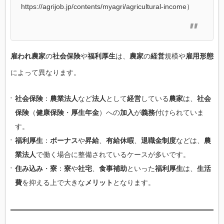
https://agrijob.jp/contents/myagri/agricultural-income）
雇われ農家
の
社会保険
や
福利厚生
は、
農家
の
経営
規模や
雇用形態
によって異なります。
社会保険
：
農業法人
など
法人
として
経営
している
農家
は、
社会
保険
（
健康保険
・
厚生年金
）への
加入
が
義務
付けられていま
す。
福利厚生
：
ボーナス
や
昇給
、
有給休暇
、
退職金制度
などは、
農
業法人
で働く場合に整備されているケースが多いです。
住み込み
・
寮
：
寮
や
社宅
、
食事補助
といった
福利厚生
は、
生活
費
を抑える上で大きな
メリット
となります。