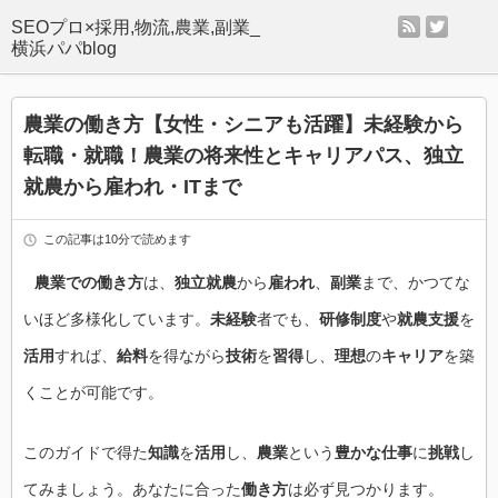
rss
twitter
SEOプロ×採用,物流,農業,副業_
横浜パパblog
農業の働き方【女性・シニアも活躍】未経験から
転職・就職！農業の将来性とキャリアパス、独立
就農から雇われ・ITまで
この記事は10分で読めます
農業での働き方
は、
独立就農
から
雇われ
、
副業
まで、かつてな
いほど多様化しています。
未経験
者でも、
研修制度
や
就農支援
を
活用
すれば、
給料
を得ながら
技術
を
習得
し、
理想
の
キャリア
を築
くことが可能です。
このガイドで得た
知識
を
活用
し、
農業
という
豊かな仕事
に
挑戦
し
てみましょう。あなたに合った
働き方
は必ず見つかります。