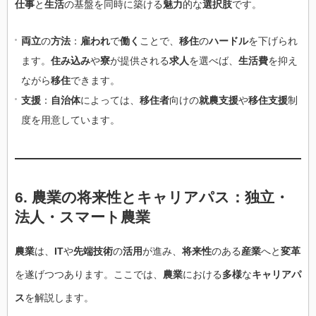
仕事
と
生活
の基盤を同時に築ける
魅力
的な
選択肢
です。
両立
の
方法
：
雇われ
で
働く
ことで、
移住
の
ハードル
を下げられ
ます。
住み込み
や
寮
が提供される
求人
を選べば、
生活費
を抑え
ながら
移住
できます。
支援
：
自治体
によっては、
移住者
向けの
就農支援
や
移住支援
制
度を用意しています。
6.
農業
の
将来性
と
キャリアパス
：
独立
・
法人
・
スマート農業
農業
は、
IT
や
先端技術
の
活用
が進み、
将来性
のある
産業
へと
変革
を遂げつつあります。ここでは、
農業
における
多様
な
キャリアパ
ス
を解説します。