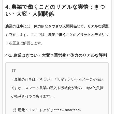
4.
農業
で働くことの
リアル
な
実情
：
きつ
い
・
大変
・
人間関係
農業
の
仕事
には、
体力
的な
きつさ
や
人間関係
など、
リアル
な
課題
も存在します。ここでは、
農業
で
働く
ことの
メリット
と
デメリッ
ト
を正直に解説します。
4-1.
農業
は
きつい
・
大変
？
重労働
と
体力
の
リアル
な
評判
「農業の仕事は「きつい」「大変」というイメージが強い
ですが、スマート農業の導入や機械化が進み、肉体的負担
が軽減されつつあります。」
（引用元：スマートアグリhttps://smartagri-