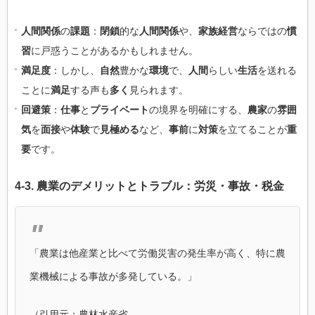
人間関係
の
課題
：
閉鎖
的な
人間関係
や、
家族経営
ならではの
慣
習
に戸惑うことがあるかもしれません。
満足度
：しかし、
自然
豊かな
環境
で、
人間
らしい
生活
を送れる
ことに
満足
する声も
多く
見られます。
回避策
：
仕事
と
プライベート
の境界を明確にする、
農家
の
雰囲
気
を
面接
や
体験
で
見極める
など、
事前
に
対策
を立てることが
重
要
です。
4-3.
農業
の
デメリット
と
トラブル
：
労災
・
事故
・
税金
「農業は他産業と比べて労働災害の発生率が高く、特に農
業機械による事故が多発している。」
（引用元：農林水産省