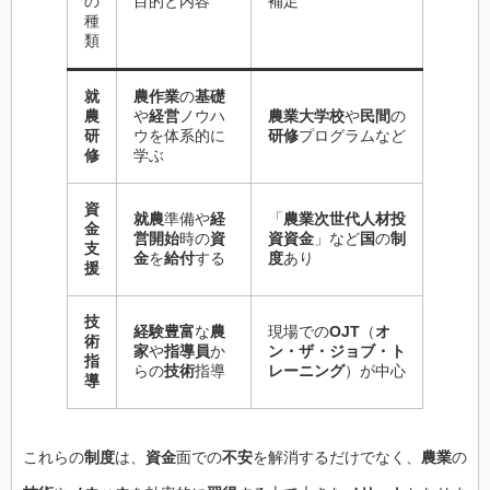
の
目的と内容
補足
種
類
就
農作業
の
基礎
農
や
経営
ノウハ
農業大学校
や
民間
の
研
ウを体系的に
研修
プログラムなど
修
学ぶ
資
就農
準備や
経
「
農業次世代人材投
金
営開始
時の
資
資資金
」など
国
の
制
支
金
を
給付
する
度
あり
援
技
経験豊富
な
農
現場での
OJT
（
オ
術
家
や
指導員
か
ン・ザ・ジョブ・ト
指
らの
技術
指導
レーニング
）が中心
導
これらの
制度
は、
資金
面での
不安
を解消するだけでなく、
農業
の