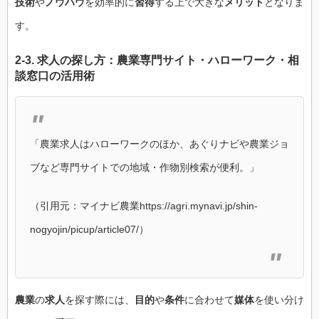
技術
や
ノウハウ
を効率的に
習得
する上で大きな
メリット
となりま
す。
2-3.
求人
の探し方：
農業専門サイト
・
ハローワーク
・
相
談窓口
の
活用術
「農業求人はハローワークのほか、あぐりナビや農業ジョ
ブなど専門サイトでの地域・作物別検索が便利。」
（引用元：マイナビ農業https://agri.mynavi.jp/shin-
nogyojin/picup/article07/）
農業
の
求人
を探す際には、
目的
や
条件
に合わせて
媒体
を使い分け