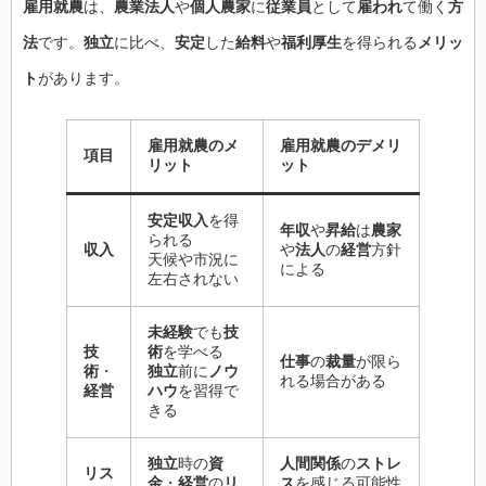
雇用就農
は、
農業法人
や
個人農家
に
従業員
として
雇われ
て働く
方
法
です。
独立
に比べ、
安定
した
給料
や
福利厚生
を得られる
メリッ
ト
があります。
雇用就農のメ
雇用就農のデメリ
項目
リット
ット
安定収入
を得
年収
や
昇給
は
農家
られる
収入
や
法人
の
経営
方針
天候や市況に
による
左右されない
未経験
でも
技
技
術
を学べる
仕事
の
裁量
が限ら
術
・
独立
前に
ノウ
れる場合がある
経営
ハウ
を習得で
きる
独立
時の
資
人間関係
の
ストレ
リス
金
・
経営
の
リ
ス
を感じる可能性