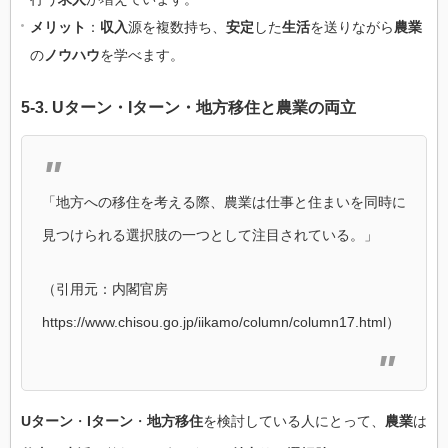
メリット
：
収入
源を複数持ち、
安定
した
生活
を送りながら
農業
の
ノウハウ
を学べます。
5-3.
Uターン
・
Iターン
・
地方移住
と
農業
の
両立
「地方への移住を考える際、農業は仕事と住まいを同時に
見つけられる選択肢の一つとして注目されている。」
（引用元：内閣官房
https://www.chisou.go.jp/iikamo/column/column17.html）
Uターン
・
Iターン
・
地方移住
を検討している人にとって、
農業
は