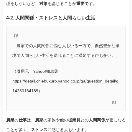
理をしないなど、
対策
を講じることが
重要
です。
4-2.
人間関係
・
ストレス
と
人間
らしい
生活
「農家での人間関係に悩む人もいる一方で、自然豊かな環
境で人間らしい生活を送れることに満足する声も多い。」
（引用元：Yahoo!知恵袋
https://detail.chiebukuro.yahoo.co.jp/qa/question_detail/q
14230134189）
農業
の
仕事
は、
農家
の家族や他の
従業員
との
人間関係
が密になる
ことが多く、
ストレス
に感じる人もいます。