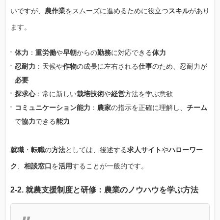
いですが、
農作業
をスムーズに進めるために役立つ
スキル
があり
ます。
体力
：
重労働
や
早朝
からの
勤務
に対応できる
体力
忍耐力
：天候や
作物
の成長に左右される
仕事
のため、忍耐力が
必要
探求心
：常に新しい
栽培技術
や
経営
方法を学ぶ意欲
コミュニケーション能力
：
農家
の指示を正確に理解し、
チーム
で
協力
できる
能力
就職
・
転職
の
方法
としては、後述する
求人サイト
や
ハローワー
ク
、
相談窓口
を
活用
することが一般的です。
2-2.
就農支援
制度と
研修
：
農業
の
ノウハウ
を学ぶ
方法