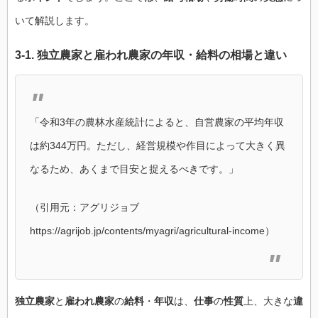
いて解説します。
3-1.
独立農家
と
雇われ農家
の
年収
・
給料
の
相場
と
違い
「令和3年の農林水産統計によると、自営農家の平均年収
は約344万円。ただし、経営規模や作目によって大きく異
なるため、あくまで目安と捉えるべきです。」
（引用元：アグリジョブ
https://agrijob.jp/contents/myagri/agricultural-income）
独立農家
と
雇われ農家
の
給料
・
年収
は、
仕事
の
性質
上、大きな
違