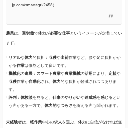
jp.com/smartagri/2458）
農業
は、
重労働
で
体力
が
必要
な
仕事
というイメージが定着してい
ます。
リアル
な
体力
的負担：
収穫
や
出荷
作業など、腰や足に負担がか
かる
作業
は依然として多いです。
機械化
の
進展
：
スマート農業
や
農業機械
の
活用
により、
定植
や
収穫
作業が
自動化
され、
体力
的な負担が軽減されつつありま
す。
評判
：
体験談
を見ると、
仕事
の
やりがい
や
達成感
を
感じる
とい
う声がある一方で、
体力的
な
つらさ
を訴える声も聞かれます。
未経験
者は、
軽作業
中心の
求人
を選ぶ、
体力
に自信がなければ無