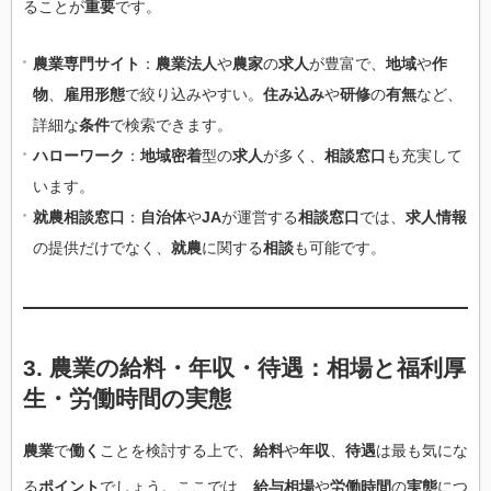
ることが
重要
です。
農業専門サイト
：
農業法人
や
農家
の
求人
が豊富で、
地域
や
作
物
、
雇用形態
で絞り込みやすい。
住み込み
や
研修
の
有無
など、
詳細な
条件
で検索できます。
ハローワーク
：
地域密着
型の
求人
が多く、
相談窓口
も充実して
います。
就農相談窓口
：
自治体
や
JA
が運営する
相談窓口
では、
求人情報
の提供だけでなく、
就農
に関する
相談
も可能です。
3.
農業
の
給料
・
年収
・
待遇
：
相場
と
福利厚
生
・
労働時間
の
実態
農業
で
働く
ことを検討する上で、
給料
や
年収
、
待遇
は最も気にな
る
ポイント
でしょう。ここでは、
給与相場
や
労働時間
の
実態
につ