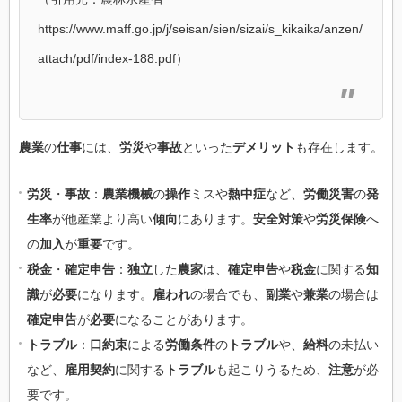
https://www.maff.go.jp/j/seisan/sien/sizai/s_kikaika/anzen/
attach/pdf/index-188.pdf）
農業
の
仕事
には、
労災
や
事故
といった
デメリット
も存在します。
労災
・
事故
：
農業機械
の
操作
ミスや
熱中症
など、
労働災害
の
発
生率
が他産業より高い
傾向
にあります。
安全対策
や
労災保険
へ
の
加入
が
重要
です。
税金
・
確定申告
：
独立
した
農家
は、
確定申告
や
税金
に関する
知
識
が
必要
になります。
雇われ
の場合でも、
副業
や
兼業
の場合は
確定申告
が
必要
になることがあります。
トラブル
：
口約束
による
労働条件
の
トラブル
や、
給料
の未払い
など、
雇用契約
に関する
トラブル
も起こりうるため、
注意
が必
要です。