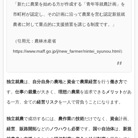
「新たに農業を始める方が作成する「青年等就農計画」を
市町村が認定し、その計画に沿って農業を営む認定新規就
農者に対して重点的に支援措置を講じる制度です。」
（引用元：農林水産省
https://www.maff.go.jp/j/new_farmer/nintei_syunou.html）
独立就農
は、
自分自身
の
農地
と
資金
で
農業経営
を行う
働き方
で
す。
仕事
の
裁量
が大きく、
理想
の
農業
を追求できる
メリット
があ
る一方、全ての
経営リスク
を一人で背負うことになります。
独立就農
で成功するには、
農作業
の
技術
だけでなく、
資金
計画、
経営
、
販路開拓
などの
ノウハウ
も
必要
です。
国
や
自治体
は、
新規