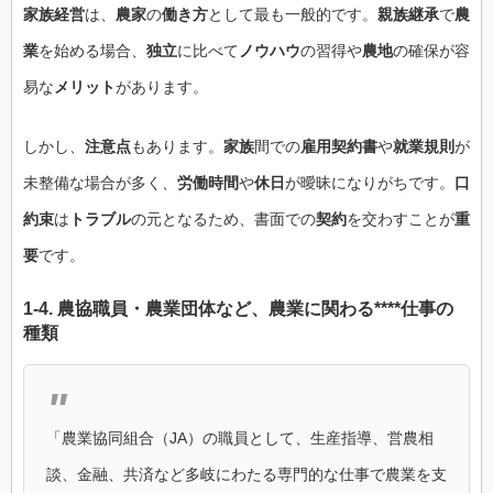
家族経営
は、
農家
の
働き方
として最も一般的です。
親族継承
で
農
業
を始める場合、
独立
に比べて
ノウハウ
の習得や
農地
の確保が容
易な
メリット
があります。
しかし、
注意点
もあります。
家族
間での
雇用契約書
や
就業規則
が
未整備な場合が多く、
労働時間
や
休日
が曖昧になりがちです。
口
約束
は
トラブル
の元となるため、書面での
契約
を交わすことが
重
要
です。
1-4.
農協
職員・
農業
団体など、
農業
に
関わる****仕事
の
種類
「農業協同組合（JA）の職員として、生産指導、営農相
談、金融、共済など多岐にわたる専門的な仕事で農業を支