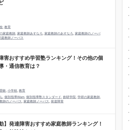
ど
校
,
教育
の家庭教師
,
家庭教師あすなろ
,
家庭教師のあすなろ
,
家庭教師のノーバ
家庭教師ノーバス
障害おすすめ学習塾ランキング！その他の個
導・通信教育は？
受験
,
小学校
,
教育
ら
,
個別指導Wam
,
個別指導塾スタンダード
,
創研学院
,
学研の家庭教師
,
教師のノーバス
,
家庭教師ノーバス
,
発達障害
動】発達障害おすすめ家庭教師ランキング！