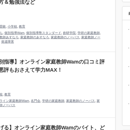
方＆勉強法など
受験
,
小学校
,
教育
ら
,
個別指導Wam
,
個別指導塾スタンダード
,
創研学院
,
学研の家庭教師
,
教師あすなろ
,
家庭教師のあすなろ
,
家庭教師のノーバス
,
家庭教師ノー
,
発達障害
別指導】オンライン家庭教師Wamの口コミ評
悪評もおさえて学力MAX！
校
,
教育
ライン家庭教師Wam
,
名門会
,
学研の家庭教師
,
家庭教師のノーバス
,
家
師ノーバス
げる】オンライン家庭教師Wamのバイト、ど