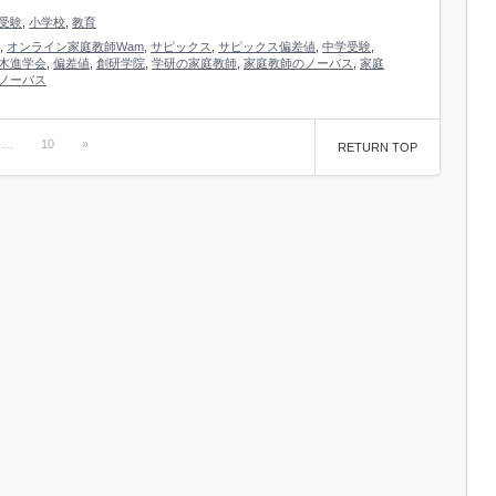
受験
,
小学校
,
教育
,
オンライン家庭教師Wam
,
サピックス
,
サピックス偏差値
,
中学受験
,
木進学会
,
偏差値
,
創研学院
,
学研の家庭教師
,
家庭教師のノーバス
,
家庭
ノーバス
…
10
»
RETURN TOP