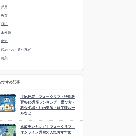
採用
教育
日記
未分類
物流
節約・お小遣い稼ぎ
農業
おすすめ記事
【比較表】フォークリフト特別教
育Web講座ランキング！選び方・
料金相場・社内実施・修了証ルー
ルなど
比較ランキング｜フォークリフト
オンライン講習の人気おすすめ