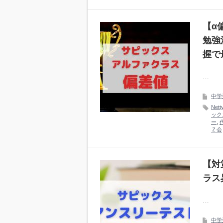
【α
勉強
握で
…
中学
Nett
ック
ー
,
Ｚ会
【対
ラス
…
中学