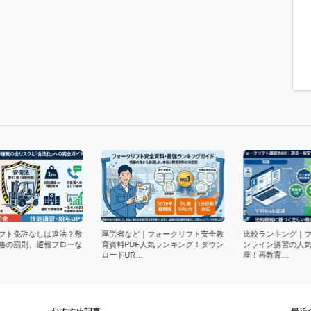
ト免許なしは違法？敷
厚労省など｜フォークリフト安全教
比較ランキング｜フ
の罰則、通報フローな
育資料PDF人気ランキング！ダウン
ンライン講習の人気お
ロードUR…
座！再教育…