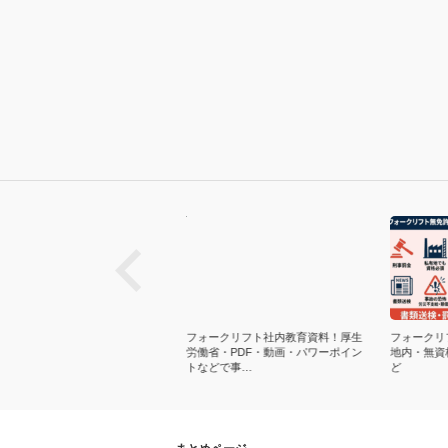
next
ークリフト運転方法！基本動作
フォークリフト社内教育資料！厚生
フォークリフ
項目・マニュアルなど！積み込
労働省・PDF・動画・パワーポイン
地内・無資格
荷役・運…
トなどで事…
ど