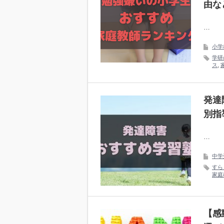
由な
…
小学
学研
ス
,
発達
別指
…
中学
すら
家庭
【感