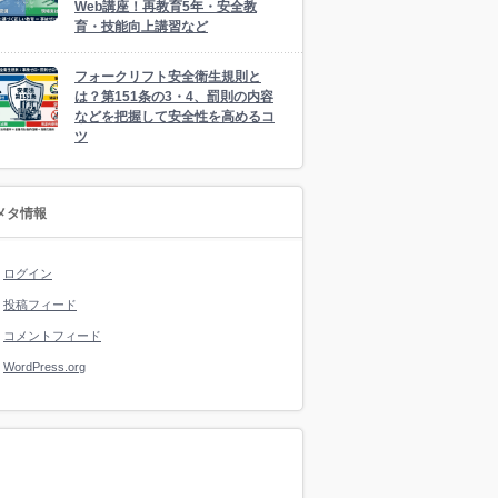
Web講座！再教育5年・安全教
育・技能向上講習など
フォークリフト安全衛生規則と
は？第151条の3・4、罰則の内容
などを把握して安全性を高めるコ
ツ
メタ情報
ログイン
投稿フィード
コメントフィード
WordPress.org