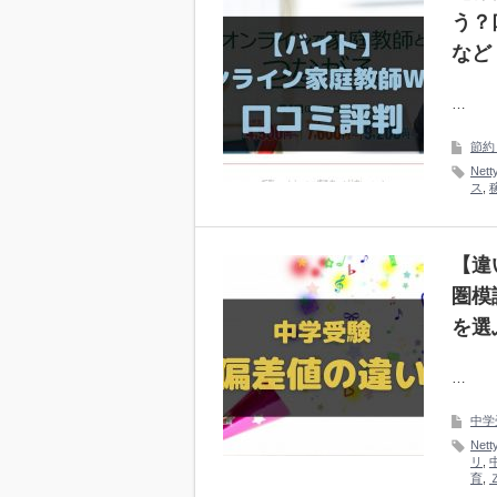
う？
など
…
節約
Nett
ス
,
【違
圏模
を選
…
中学
Nett
リ
,
育
,