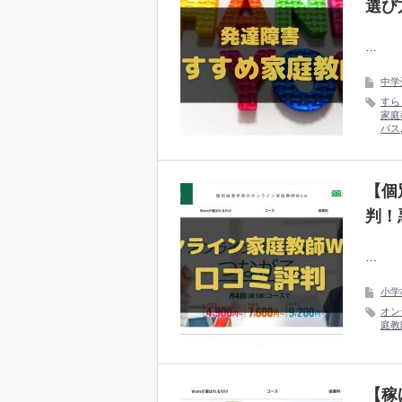
選び
…
中学
すら
家庭
バス
【個
判！
…
小学
オン
庭教
【稼