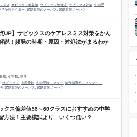
ックス
,
サピックス偏差値
,
サピックス勉強法
,
サピックス対策
,
中学受
中学受験ドクター
,
家庭教師のノーバス
,
家庭教師ノーバス
点UP】サピックスのケアレスミス対策をかん
解説！頻発の時期・原因・対処法がまるわか
受験
,
小学校
,
教育
y
,
サピックス
,
中学受験
,
中学受験ドクター
,
個別指導塾スタンダード
,
法
,
家庭教師のノーバス
,
家庭教師ノーバス
ックス偏差値56～60クラスにおすすめの中学
習方法！主要模試より、いくつ低い？