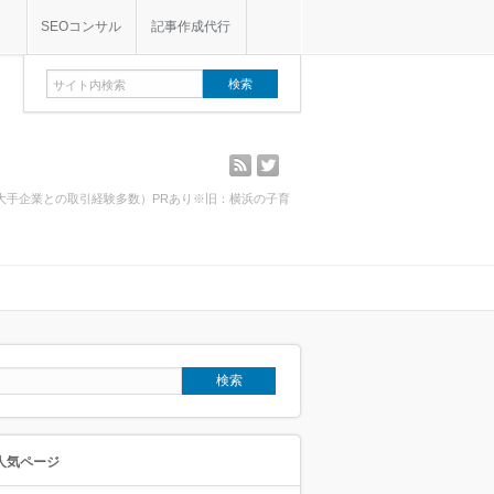
SEOコンサル
記事作成代行
rss
twitter
・大手企業との取引経験多数）PRあり※旧：横浜の子育
人気ページ