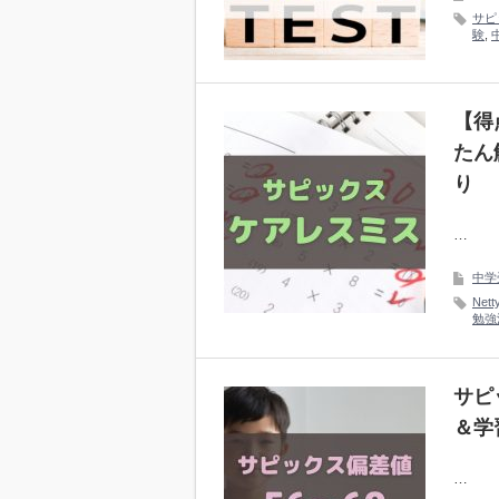
サピ
験
,
【得
たん
り
…
中学
Nett
勉強
サピ
＆学
…