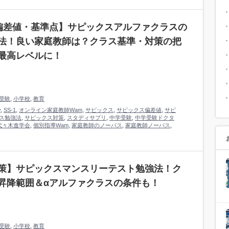
偏差値・基準点】サピックスアルファクラスの
法！良い家庭教師は？クラス基準・対策の把
最高レベルに！
受験
,
小学校
,
教育
y
,
SS-1
,
オンライン家庭教師Wam
,
サピックス
,
サピックス偏差値
,
サピ
ス勉強法
,
サピックス対策
,
スタディサプリ
,
中学受験
,
中学受験ドクタ
代々木進学会
,
個別指導Wam
,
家庭教師のノーバス
,
家庭教師ノーバス
,
策】サピックスマンスリーテスト勉強法！ク
昇降範囲＆αアルファクラスの条件も！
受験
,
小学校
,
教育