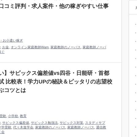
口コミ評判・求人案件・他の稼ぎやすい仕事
・お小遣い稼ぎ
y
,
お金
,
オンライン家庭教師Wam
,
家庭教師のノーバス
,
家庭教師ノーバ
稼ぐ
い】サピックス偏差値vs四谷・日能研・首都
試 比較表！学力UPの秘訣＆ピッタリの志望校
ぶコツとは
受験
,
小学校
,
教育
y
,
サピックス偏差値
,
サピックス勉強法
,
サピックス対策
,
スタディサプ
中学受験
,
代々木進学会
,
家庭教師のノーバス
,
家庭教師ノーバス
,
通信教
Ｚ会