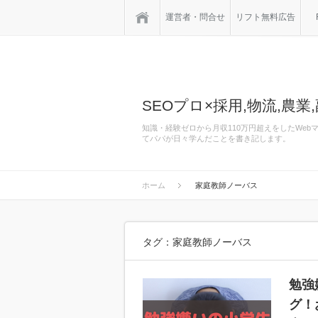
ホーム
運営者・問合せ
リフト無料広告
SEOプロ×採用,物流,農業,
知識・経験ゼロから月収110万円超えをしたWe
てパパが日々学んだことを書き記します。
ホーム
家庭教師ノーバス
タグ：家庭教師ノーバス
勉強
グ！