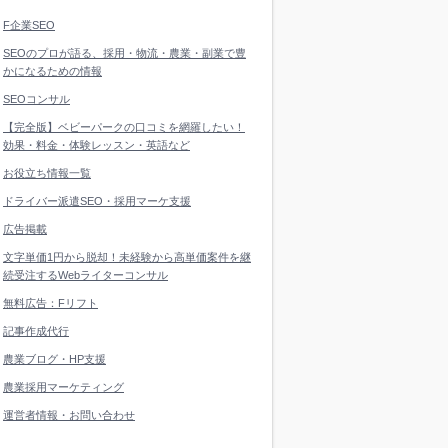
F企業SEO
SEOのプロが語る、採用・物流・農業・副業で豊
かになるための情報
SEOコンサル
【完全版】ベビーパークの口コミを網羅したい！
効果・料金・体験レッスン・英語など
お役立ち情報一覧
ドライバー派遣SEO・採用マーケ支援
広告掲載
文字単価1円から脱却！未経験から高単価案件を継
続受注するWebライターコンサル
無料広告：Fリフト
記事作成代行
農業ブログ・HP支援
農業採用マーケティング
運営者情報・お問い合わせ