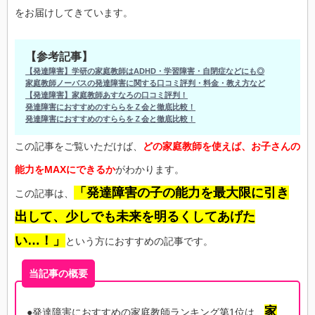
をお届けしてきています。
【参考記事】
【発達障害】学研の家庭教師はADHD・学習障害・自閉症などにも◎
家庭教師ノーバスの発達障害に関する口コミ評判・料金・教え方など
【発達障害】家庭教師あすなろの口コミ評判！
発達障害におすすめのすららをＺ会と徹底比較！
発達障害におすすめのすららをＺ会と徹底比較！
この記事をご覧いただけば、
どの家庭教師を使えば、お子さんの
能力をMAXにできるか
がわかります。
「発達障害の子の能力を最大限に引き
この記事は、
出して、少しでも未来を明るくしてあげた
い…！」
という方におすすめの記事です。
当記事の概要
家
●発達障害におすすめの家庭教師ランキング第1位は、