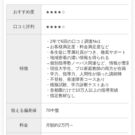
おすすめ度
★★★★☆
口コミ評判
★★★★☆
・2年で6回の口コミ調査No1
→お客様満足度・料金満足度など
・各生徒に専属社員がつき、徹底サポート
・地域密着の濃い情報を得られる
→個別指導塾ノーバス関連など、情報が豊富
特徴
・現役大学生、プロ家庭教師の両方が在籍
・学力、指導力、人間性が揃った講師陣
・不登校、発達障害コースあり
・模擬試験、学力診断テストあり
・首都圏だけで10万人以上の指導実績
・指定教材なし
狙える偏差値
70中盤
料金
月額約2万円～