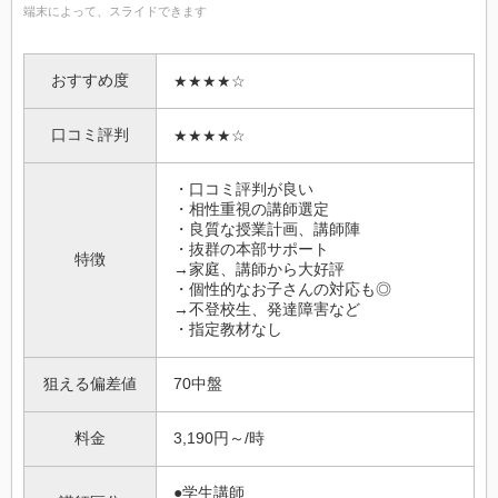
端末によって、スライドできます
おすすめ度
★★★★☆
口コミ評判
★★★★☆
・口コミ評判が良い
・相性重視の講師選定
・良質な授業計画、講師陣
・抜群の本部サポート
特徴
→家庭、講師から大好評
・個性的なお子さんの対応も◎
→不登校生、発達障害など
・指定教材なし
狙える偏差値
70中盤
料金
3,190円～/時
●学生講師