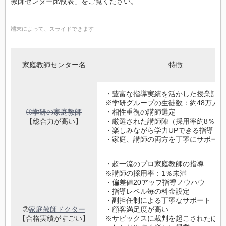
教師センター比較表」をご覧ください。
端末によって、スライドできます
家庭教師センター名
特徴
・豊富な指導実績を活かした授業計画
※学研グループの生徒数：約48万人
➀学研の家庭教師
・相性重視の講師選定
【総合力が高い】
・厳選された講師陣（採用率約8％）
・楽しみながら学力UPできる指導
・家庭、講師の両方を丁寧にサポート
・超一流のプロ家庭教師の指導
※講師の採用率：1％未満
・偏差値20アップ指導ノウハウ
・指導レベル毎の料金設定
・副担任制による丁寧なサポート
➁
家庭教師ドクター
・顧客満足度が高い
【合格実績がすごい】
※サピックスに裁判を起こされたほど