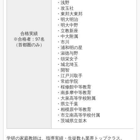
・浅野
・攻玉社
・東邦大東邦
・明大明治
・明大中野
・立教新座
合格実績
・中大附属
※合格者：97名
・市川
（首都圏のみ）
・浦和明の星
・淑徳与野
・頌栄女子
・城北埼玉
・開智
・江戸川取手
・常総学院
・桜修館中等教育
・南多摩中等教育
・大泉高等学校附属
・県立千葉
・相模原中等教育
・市立南高等学校付属
・茨城県立並木
学研の家庭教師は、指導実績・生徒数も業界トップクラス。