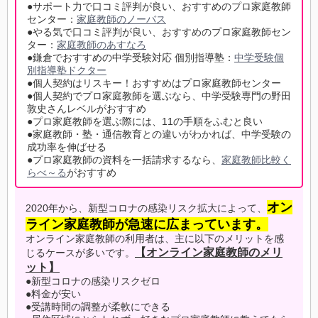
●サポート力で口コミ評判が良い、おすすめのプロ家庭教師
センター：
家庭教師のノーバス
●やる気で口コミ評判が良い、おすすめのプロ家庭教師セン
ター：
家庭教師のあすなろ
●鎌倉でおすすめの中学受験対応 個別指導塾：
中学受験個
別指導塾ドクター
●個人契約はリスキー！おすすめはプロ家庭教師センター
●個人契約でプロ家庭教師を選ぶなら、中学受験専門の野田
敦史さんレベルがおすすめ
●プロ家庭教師を選ぶ際には、11の手順をふむと良い
●家庭教師・塾・通信教育との違いがわかれば、中学受験の
成功率を伸ばせる
●プロ家庭教師の資料を一括請求するなら、
家庭教師比較く
らべ～る
がおすすめ
オン
2020年から、新型コロナの感染リスク拡大によって、
ライン家庭教師が急速に広まっています。
オンライン家庭教師の利用者は、主に以下のメリットを感
【オンライン家庭教師のメリ
じるケースが多いです。
ット】
●新型コロナの感染リスクゼロ
●料金が安い
●受講時間の調整が柔軟にできる