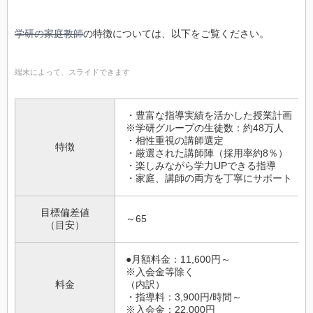
学研の家庭教師
の特徴については、以下をご覧ください。
端末によって、スライドできます
・豊富な指導実績を活かした授業計画
※学研グループの生徒数：約48万人
・相性重視の講師選定
特徴
・厳選された講師陣（採用率約8％）
・楽しみながら学力UPできる指導
・家庭、講師の両方を丁寧にサポート
目標偏差値
～65
（目安）
●月額料金：11,600円～
※入会金等除く
料金
（内訳）
・指導料：3,900円/時間～
※入会金：22,000円