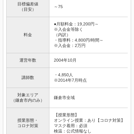
目標偏差値
～75
（目安）
●月額料金：19,200円～
※入会金等除く
料金
（内訳）
・指導料：4,800円/時間～
※入会金：2万円
運営年数
2004年10月
・4,850人
講師数
※2014年7月時点
対象エリア
鎌倉市全域
（鎌倉市内のみ）
【授業形態】
授業形態・
オンライン授業：あり【コロナ対策】
コロナ対策
マスク着用：必須
検温：公式情報なし