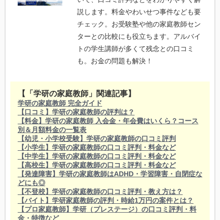
説します。料金やわいせつ事件なども要
チェック。お受験塾や他の家庭教師セン
ターとの比較にも役立ちます。アルバイ
トの学生講師が多くて残念との口コミ
も。お金の問題も解決！
【「学研の家庭教師」関連記事】
学研の家庭教師 完全ガイド
【口コミ】学研の家庭教師の評判は？
【料金】学研の家庭教師 入会金・年会費はいくら？コース
別＆月額料金の一覧表
【幼児・小学校受験】学研の家庭教師の口コミ評判
【小学生】学研の家庭教師の口コミ評判・料金など
【中学生】学研の家庭教師の口コミ評判・料金など
【高校生】学研の家庭教師の口コミ評判・料金など
【発達障害】学研の家庭教師はADHD・学習障害・自閉症な
どにも◎
【不登校】学研の家庭教師の口コミ評判・教え方は？
【バイト】学研家庭教師の評判・時給1万円の案件とは？
【プロ家庭教師】学研（プレステージ）の口コミ評判・料
金・特徴など