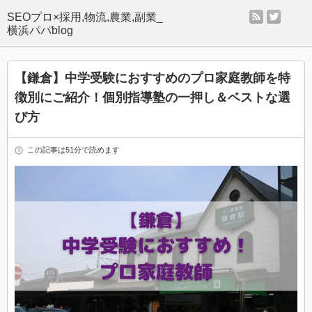
rss
twitter
SEOプロ×採用,物流,農業,副業_
横浜パパblog
【鎌倉】中学受験におすすめのプロ家庭教師を特
徴別にご紹介！個別指導塾の一押し＆ベストな選
び方
この記事は51分で読めます