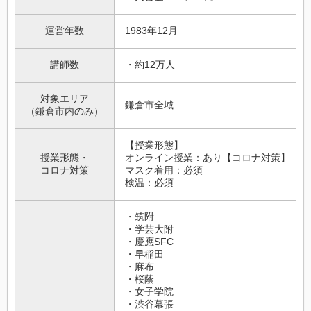
運営年数
1983年12月
講師数
・約12万人
対象エリア
鎌倉市全域
（鎌倉市内のみ）
【授業形態】
授業形態・
オンライン授業：あり【コロナ対策】
コロナ対策
マスク着用：必須
検温：必須
・筑附
・学芸大附
・慶應SFC
・早稲田
・麻布
・桜蔭
・女子学院
・渋谷幕張