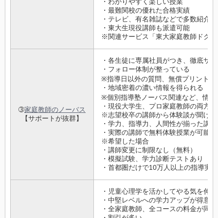
・わかりやすく楽しい授業
・最難関校の優れた合格実績
・テレビ、有名雑誌などで多数紹介
・東大生現役講師も派遣可能
※関連サービス「東大家庭教師ドクタ
・各生徒に専属社員がつき、徹底サポ
・フォロー体制が整っている
※指導日以外の質問、無償プリント配
・地域密着の濃い情報を得られる
※個別指導塾ノーバス関連など、情報
・現役大学生、プロ家庭教師の両方が
➂
家庭教師のノーバス
※志望校卒の講師から体験談が聞ける
【サポートが抜群】
・学力、指導力、人間性が揃った講師
・実際の講師で無料体験授業が可能
※希望した場合
・講師変更に制限なし（無料）
・模擬試験、学力診断テストあり
・首都圏だけで10万人以上の指導実績
・児童心理学を活かしてやる気を伸ば
・中堅レベルへの学力アップが得意
・全家庭教師、全コースの料金が同じ
・割引が多い