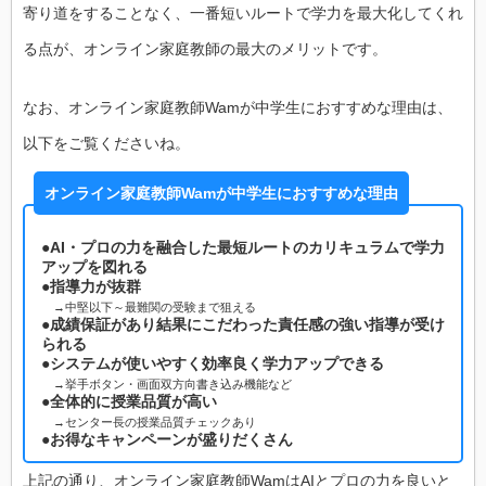
寄り道をすることなく、一番短いルートで学力を最大化してくれ
る点が、オンライン家庭教師の最大のメリットです。
なお、オンライン家庭教師Wamが中学生におすすめな理由は、
以下をご覧くださいね。
オンライン家庭教師Wamが中学生におすすめな理由
●AI・プロの力を融合した最短ルートのカリキュラムで学力
アップを図れる
●指導力が抜群
→中堅以下～最難関の受験まで狙える
●成績保証があり結果にこだわった責任感の強い指導が受け
られる
●システムが使いやすく効率良く学力アップできる
→挙手ボタン・画面双方向書き込み機能など
●全体的に授業品質が高い
→センター長の授業品質チェックあり
●お得なキャンペーンが盛りだくさん
上記の通り、オンライン家庭教師WamはAIとプロの力を良いと