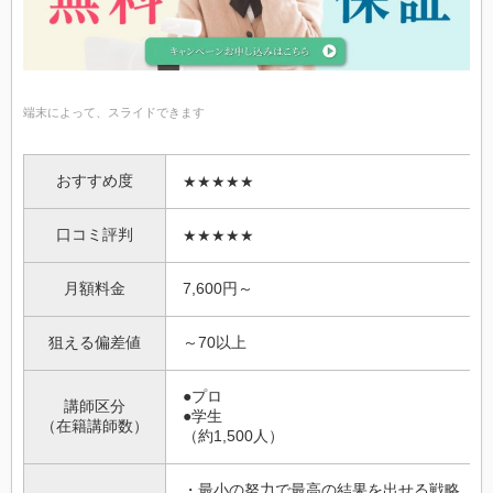
端末によって、スライドできます
おすすめ度
★★★★★
口コミ評判
★★★★★
月額料金
7,600円～
狙える偏差値
～70以上
●プロ
講師区分
●学生
（在籍講師数）
（約1,500人）
・最小の努力で最高の結果を出せる戦略