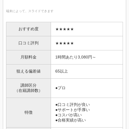
端末によって、スライドできます
おすすめ度
★★★★★
口コミ評判
★★★★★
月額料金
1時間あたり3,080円～
狙える偏差値
65以上
講師区分
●プロ
（在籍講師数）
●口コミ評判が良い
●サポートが手厚い
特徴
●コスパが高い
●合格実績が高い