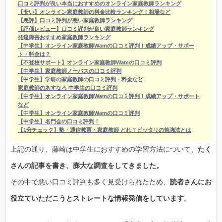
口コミ評判が良い本当におすすめのオンライン家庭教師ランキング
【安い】オンライン家庭教師の料金比較ランキング！相場など
【悪評】口コミ評判が悪い家庭教師ランキング
【評価レビュー】口コミ評判が良い家庭教師ランキング
発達障害おすすめ家庭教師ランキング
【中学生】オンライン家庭教師Wamの口コミ評判！成績アップ・サポー
ト・料金は？
【不登校サポート】オンライン家庭教師Wamの口コミ評判
【中学生】家庭教師ノーバスの口コミ評判
【中学生】学研の家庭教師の口コミ評判・料金など
家庭教師のあすなろ 中学生の口コミ評判
【中学生】オンライン家庭教師Wamの口コミ評判！成績アップ・サポート
など
【中学生】オンライン家庭教師Wamの口コミ評判
【中学生】名門会の口コミ評判！
【1分チェック】塾・通信教育・家庭教師 どれ？ピッタリの勉強法とは
上記の通り、藤崎は中学生におすすめの学習方法について、
たく
さんの記事を書き、膨大な調査をしてきました。
その中で悪い口コミ評判も多く見受けられたため、
読者さんにお
役立ていただこうとストレートな情報発信をしています。