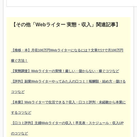
【その他「Webライター 実態・収入」関連記事】
【推移・本】月収100万円Webライターになるには？文章だけで月100万円
稼ぐ方法！
【実態調査】Webライターの実情！厳しい・儲からない・稼ぐコツなど
【評判】副業Webライターやってみた人の口コミ！報酬額・始め方・儲ける
コツなど
【本業】Webライターで生活できる？収入・口コミ評判・未経験から本業に
するコツなど
【口コミ評判】主婦Webライターの収入！早見表・スケジュール・収入UP
のコツなど