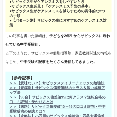
●サピックス生がケアレスミスをしやすいとき
●サピックス生必見！「ケアレスミス予防の基本」
●サピックス生がケアレスミスを減らすための具体的な5つ
の手順
●【パターン別】サピックス生におすすめのケアレスミス対
策
この記事を書いた藤崎は、
子どもを2年生からサピックスに通わ
せている中学受験組。
以下のように、サピックスや個別指導塾、家庭教師関連の情報を
はじめ、
中学受験の記事をたくさん発信してきました。
【参考記事】
＞＞【意味ない？】サピックスデイリーチェックの勉強法
＞＞【規模別】サピックス偏差値55のクラス＆賢い成績ア
ップ法
＞＞【30台】サピックス偏差値35は何クラス？逆転合格の
口コミ評判・受かり方とは
＞＞【末路】サピックス偏差値40～45の口コミ評判・中学
受験成功の秘訣とは？
＞＞【攻略法】小石川のサピックス偏差値・四谷大塚偏差