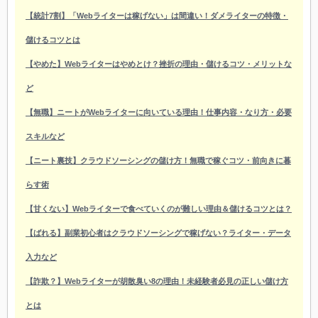
【統計7割】「Webライターは稼げない」は間違い！ダメライターの特徴・
儲けるコツとは
【やめた】Webライターはやめとけ？挫折の理由・儲けるコツ・メリットな
ど
【無職】ニートがWebライターに向いている理由！仕事内容・なり方・必要
スキルなど
【ニート裏技】クラウドソーシングの儲け方！無職で稼ぐコツ・前向きに暮
らす術
【甘くない】Webライターで食べていくのが難しい理由＆儲けるコツとは？
【ばれる】副業初心者はクラウドソーシングで稼げない？ライター・データ
入力など
【詐欺？】Webライターが胡散臭い8の理由！未経験者必見の正しい儲け方
とは