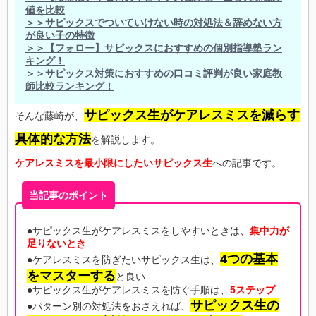
値を比較
＞＞サピックスでついていけない時の対処法＆辞めない方
が良い子の特徴
＞＞【フォロー】サピックスにおすすめの個別指導塾ラン
キング！
＞＞サピックス対策におすすめの口コミ評判が良い家庭教
師比較ランキング！
サピックス生がケアレスミスを減らす
そんな藤崎が、
具体的な方法
を解説します。
ケアレスミスを最小限にしたいサピックス生
への記事です。
当記事のポイント
●サピックス生がケアレスミスをしやすいときは、
集中力が
足りないとき
4つの基本
●ケアレスミスを防ぎたいサピックス生は、
をマスターする
と良い
●サピックス生がケアレスミスを防ぐ手順は、
5ステップ
サピックス生の
●パターン別の対処法をおさえれば、