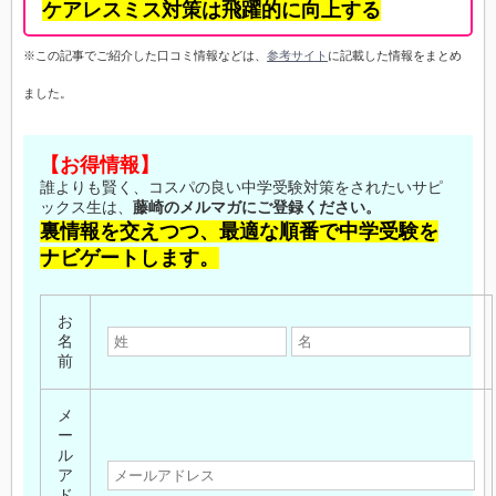
ケアレスミス対策は飛躍的に向上する
※この記事でご紹介した口コミ情報などは、
参考サイト
に記載した情報をまとめ
ました。
【お得情報】
誰よりも賢く、コスパの良い中学受験対策をされたいサピ
ックス生は、
藤崎のメルマガにご登録ください。
裏情報を交えつつ、最適な順番で中学受験を
ナビゲートします。
お
名
前
メ
ー
ル
ア
ド