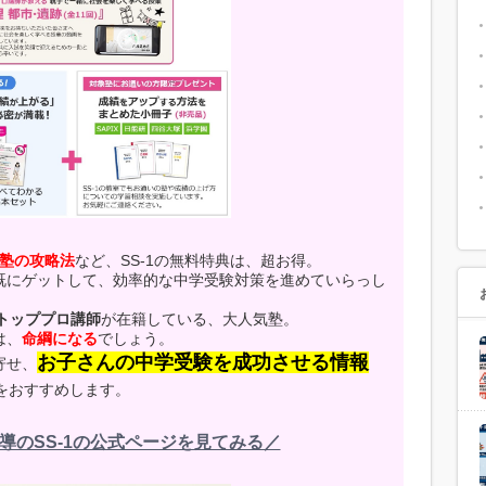
塾の攻略法
など、SS-1の無料特典は、超お得。
既にゲットして、効率的な中学受験対策を進めていらっし
トッププロ講師
が在籍している、大人気塾。
は、
命綱になる
でしょう。
お子さんの中学受験を成功させる情報
寄せ、
をおすすめします。
導のSS-1の公式ページを見てみる／