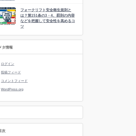
フォークリフト安全衛生規則と
は？第151条の3・4、罰則の内容
などを把握して安全性を高めるコ
ツ
メタ情報
ログイン
投稿フィード
コメントフィード
WordPress.org
目次