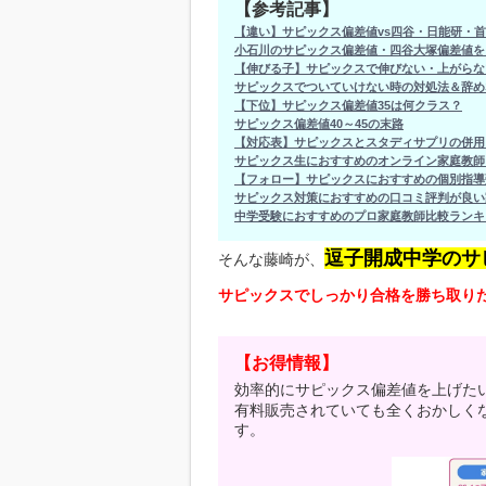
【参考記事】
【違い】サピックス偏差値vs四谷・日能研・首
小石川のサピックス偏差値・四谷大塚偏差値を
【伸びる子】サピックスで伸びない・上がらな
サピックスでついていけない時の対処法＆辞め
【下位】サピックス偏差値35は何クラス？
サピックス偏差値40～45の末路
【対応表】サピックスとスタディサプリの併用
サピックス生におすすめのオンライン家庭教師
【フォロー】サピックスにおすすめの個別指導
サピックス対策におすすめの口コミ評判が良い
中学受験におすすめのプロ家庭教師比較ランキ
逗子開成中学のサ
そんな藤崎が、
サピックスでしっかり合格を勝ち取り
【お得情報】
効率的にサピックス偏差値を上げた
有料販売されていても全くおかしく
す。