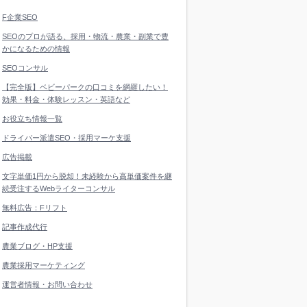
F企業SEO
SEOのプロが語る、採用・物流・農業・副業で豊
かになるための情報
SEOコンサル
【完全版】ベビーパークの口コミを網羅したい！
効果・料金・体験レッスン・英語など
お役立ち情報一覧
ドライバー派遣SEO・採用マーケ支援
広告掲載
文字単価1円から脱却！未経験から高単価案件を継
続受注するWebライターコンサル
無料広告：Fリフト
記事作成代行
農業ブログ・HP支援
農業採用マーケティング
運営者情報・お問い合わせ