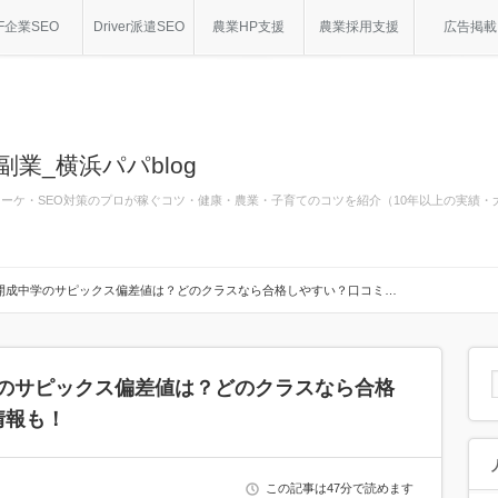
F企業SEO
Driver派遣SEO
農業HP支援
農業採用支援
広告掲載
副業_横浜パパblog
bマーケ・SEO対策のプロが稼ぐコツ・健康・農業・子育てのコツを紹介（10年以上の実績
】逗子開成中学のサピックス偏差値は？どのクラスなら合格しやすい？口コミ…
中学のサピックス偏差値は？どのクラスなら合格
情報も！
この記事は47分で読めます