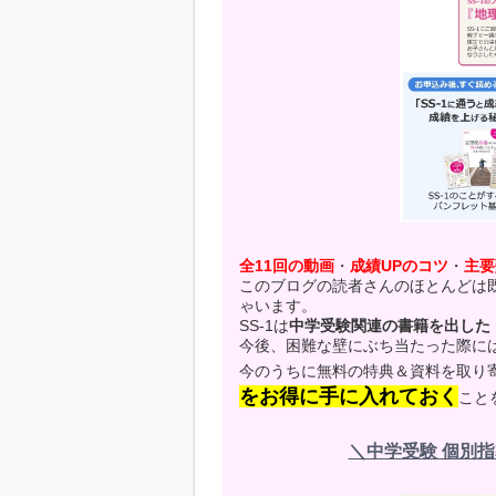
全11回の動画
・
成績UPのコツ
・
主要
このブログの読者さんのほとんどは
ゃいます。
SS-1は
中学受験関連の書籍を出した
今後、困難な壁にぶち当たった際に
今のうちに無料の特典＆資料を取り
をお得に手に入れておく
こと
＼中学受験 個別指