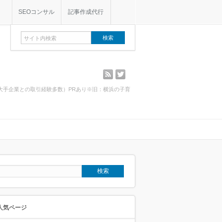
SEOコンサル
記事作成代行
rss
twitter
・大手企業との取引経験多数）PRあり※旧：横浜の子育
人気ページ