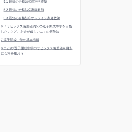
5.1
最短の合格法➀個別指導塾
5.2
最短の合格法➁家庭教師
5.3
最短の合格法➂オンライン家庭教師
6
「サピックス偏差値約50の逗子開成中学を目指
したいけど、お金が厳しい…」の解決法
7
逗子開成中学の基本情報
8
まとめ|逗子開成中学のサピックス偏差値を目安
に合格を狙おう！