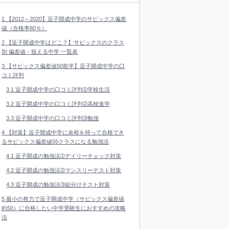
1
【2012～2020】逗子開成中学のサピックス偏差
値（合格率80％）
2
【逗子開成中学はどこ？】サピックスのクラス
別 偏差値・狙える中学 一覧表
3
【サピックス偏差値50前半】逗子開成中学の口
コミ評判
3.1
逗子開成中学の口コミ評判➀学校生活
3.2
逗子開成中学の口コミ評判➁高校進学
3.3
逗子開成中学の口コミ評判➂勉強
4
【対策】逗子開成中学に余裕を持って合格でき
るサピックス偏差値55クラスになる勉強法
4.1
逗子開成の勉強法➀デイリーチェック対策
4.2
逗子開成の勉強法➁マンスリーテスト対策
4.3
逗子開成の勉強法➂組分けテスト対策
5
最小の努力で逗子開成中学（サピックス偏差値
約50）に合格したい中学受験生におすすめの攻略
法