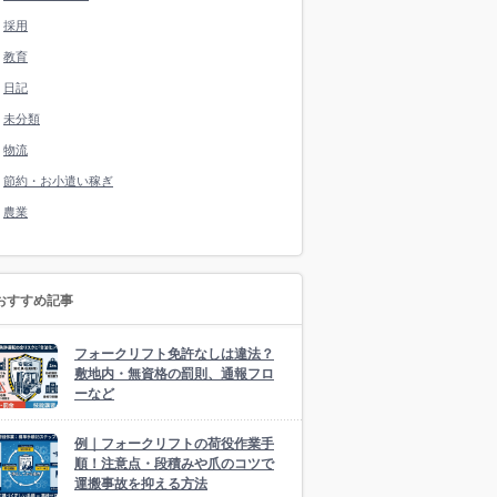
採用
教育
日記
未分類
物流
節約・お小遣い稼ぎ
農業
おすすめ記事
フォークリフト免許なしは違法？
敷地内・無資格の罰則、通報フロ
ーなど
例｜フォークリフトの荷役作業手
順！注意点・段積みや爪のコツで
運搬事故を抑える方法