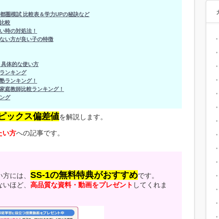
都圏模試 比較表＆学力UPの秘訣など
比較
い時の対処法！
ない方が良い子の特徴
 具体的な使い方
ランキング
塾ランキング！
家庭教師比較ランキング！
ング
ピックス偏差値
を解説します。
たい方
への記事です。
SS-1の無料特典がおすすめ
い方には、
です。
ないほど、
高品質な資料・動画をプレゼント
してくれま