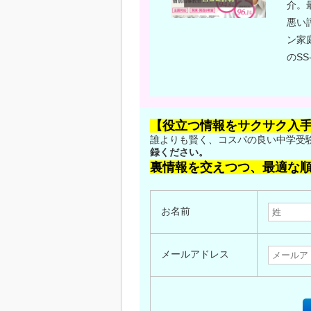
介。
悪い
ン家
のS
【役立つ情報をサクサク入
誰よりも賢く、コスパの良い中学受
録ください。
裏情報を交えつつ、最適な
お名前
メールアドレス