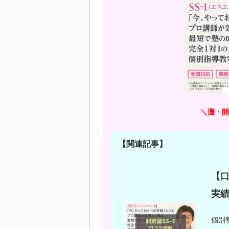
＼灘・開
【関連記事】
【口
実
個別