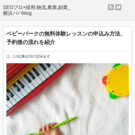
rss
twitter
SEOプロ×採用,物流,農業,副業_
横浜パパblog
ベビーパークの無料体験レッスンの申込み方法、
予約後の流れを紹介
この記事は7分で読めます