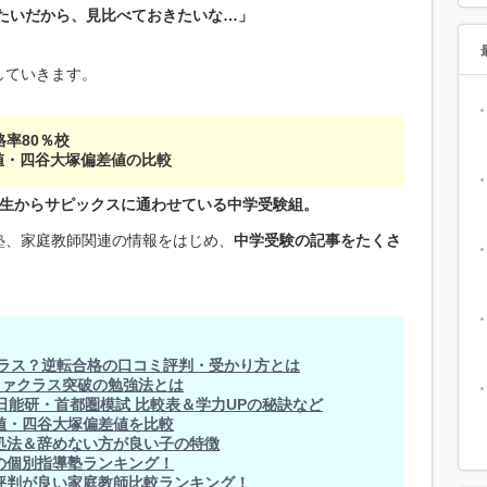
たいだから、見比べておきたいな…」
していきます。
格率80％校
値・四谷大塚偏差値の比較
年生からサピックスに通わせている中学受験組。
塾、家庭教師関連の情報をはじめ、
中学受験の記事をたくさ
クラス？逆転合格の口コミ評判・受かり方とは
ファクラス突破の勉強法とは
日能研・首都圏模試 比較表＆学力UPの秘訣など
値・四谷大塚偏差値を比較
処法＆辞めない方が良い子の特徴
の個別指導塾ランキング！
評判が良い家庭教師比較ランキング！