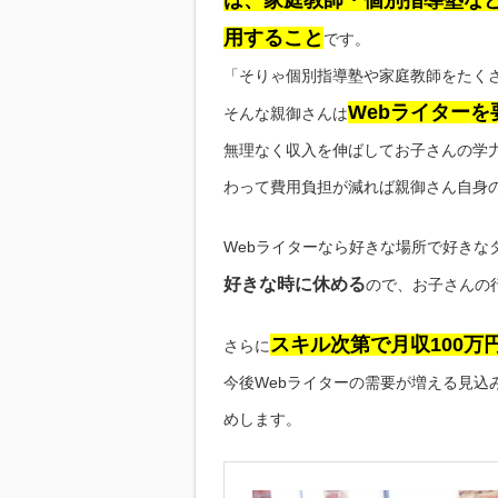
は、家庭教師・個別指導塾な
用すること
です。
「そりゃ個別指導塾や家庭教師をたく
Webライターを
そんな親御さんは
無理なく収入を伸ばしてお子さんの学
わって費用負担が減れば親御さん自身
Webライターなら好きな場所で好きな
好きな時に休める
ので、お子さんの
スキル次第で月収100万
さらに
今後Webライターの需要が増える見込
めします。