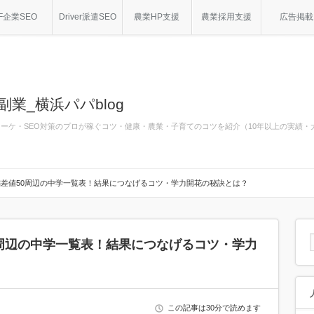
F企業SEO
Driver派遣SEO
農業HP支援
農業採用支援
広告掲載
副業_横浜パパblog
bマーケ・SEO対策のプロが稼ぐコツ・健康・農業・子育てのコツを紹介（10年以上の実績
差値50周辺の中学一覧表！結果につなげるコツ・学力開花の秘訣とは？
周辺の中学一覧表！結果につなげるコツ・学力
この記事は30分で読めます