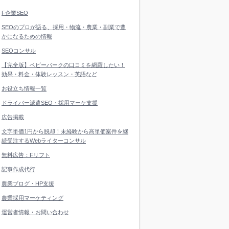
F企業SEO
SEOのプロが語る、採用・物流・農業・副業で豊
かになるための情報
SEOコンサル
【完全版】ベビーパークの口コミを網羅したい！
効果・料金・体験レッスン・英語など
お役立ち情報一覧
ドライバー派遣SEO・採用マーケ支援
広告掲載
文字単価1円から脱却！未経験から高単価案件を継
続受注するWebライターコンサル
無料広告：Fリフト
記事作成代行
農業ブログ・HP支援
農業採用マーケティング
運営者情報・お問い合わせ