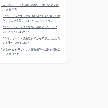
3
女子のサピックス偏差値50周辺が気になる人に
よくある質問
3.1
➀サピックス偏差値50周辺の女子が通える中
学、どこを志望すればいいのかわからない…
3.2
➁サピックス偏差値50に到達できない女子
は、どうすればいい？
3.3
➂サピックス偏差値を50から60以上に上げた
い女子への勉強法は？
4
まとめ|女子 サピックス偏差値50周辺校を把握し
て、最良の決断を！