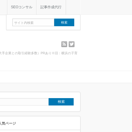
SEOコンサル
記事作成代行
rss
twitter
・大手企業との取引経験多数）PRあり※旧：横浜の子育
人気ページ