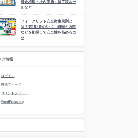
料金相場・社内実施・修了証ルー
ルなど
フォークリフト安全衛生規則と
は？第151条の3・4、罰則の内容
などを把握して安全性を高めるコ
ツ
メタ情報
ログイン
投稿フィード
コメントフィード
WordPress.org