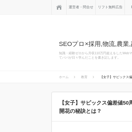
ホーム
運営者・問合せ
リフト無料広告
SEOプロ×採用,物流,農業,
知識・経験ゼロから月収110万円超えをしたWe
てパパが日々学んだことを書き記します。
ホーム
教育
【女子】サピックス偏
【女子】サピックス偏差値50
開花の秘訣とは？