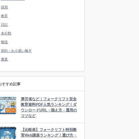
採用
教育
日記
未分類
物流
節約・お小遣い稼ぎ
農業
おすすめ記事
厚労省など｜フォークリフト安全
教育資料PDF人気ランキング！ダ
ウンロードURL・揃え方・運用の
コツなど
【比較表】フォークリフト特別教
育Web講座ランキング！選び方・