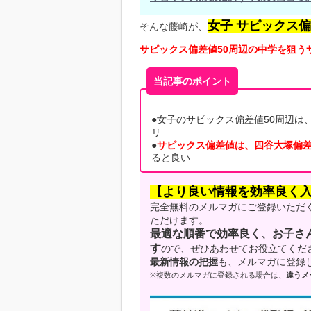
女子 サピックス
そんな藤崎が、
サピックス偏差値50周辺の中学を狙う
当記事のポイント
●女子のサピックス偏差値50周辺は
リ
●
サピックス偏差値は、四谷大塚偏
ると良い
【より良い情報を効率良く
完全無料のメルマガにご登録いただ
ただけます。
最適な順番で効率良く、お子さ
す
ので、ぜひあわせてお役立てくだ
最新情報の把握
も、メルマガに登録
※複数のメルマガに登録される場合は、
違うメ