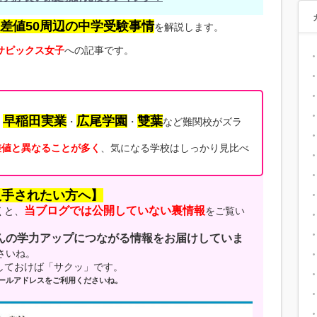
偏差値50周辺の中学受験事情
を解説します。
サピックス女子
への記事です。
早稲田実業
広尾学園
雙葉
、
・
・
など難関校がズラ
差値と異なることが多く
、気になる学校はしっかり見比べ
入手されたい方へ】
当ブログでは公開していない裏情報
くと、
をご覧い
んの学力アップにつながる情報をお届けしていま
さいね。
しておけば「サクッ」です。
ールアドレスをご利用くださいね。