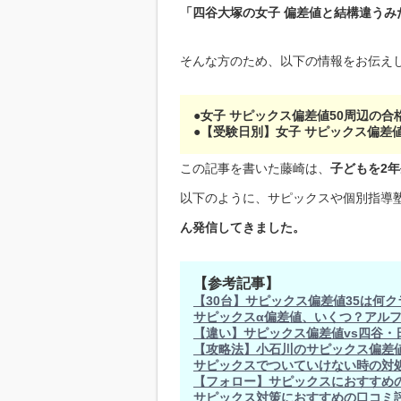
「四谷大塚の女子 偏差値と結構違うみ
そんな方のため、以下の情報をお伝え
●女子 サピックス偏差値50周辺の合
●【受験日別】女子 サピックス偏差
この記事を書いた藤崎は、
子どもを2
以下のように、サピックスや個別指導
ん発信してきました。
【参考記事】
【30台】サピックス偏差値35は何
サピックスα偏差値、いくつ？アル
【違い】サピックス偏差値vs四谷・
【攻略法】小石川のサピックス偏差
サピックスでついていけない時の対
【フォロー】サピックスにおすすめ
サピックス対策におすすめの口コミ