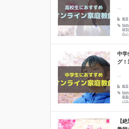
…
教育
Nett
研学
のノ
中学
グ！
…
教育
Nett
家庭
バス
【絶