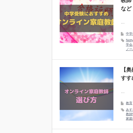
教師
など
…
中学
Nett
学会
ノー
【奥
すす
…
教育
あす
教師
家庭