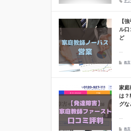
オン
【強
ル口
ど
…
教育
家庭
は？
グな
…
教育