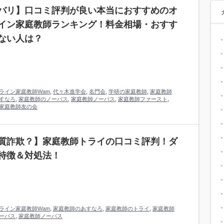
バリ】口コミ評判が良い本当におすすめのオ
イン家庭教師ランキング！料金相場・おすす
ない人は？
ライン家庭教師Wam
,
代々木進学会
,
名門会
,
学研の家庭教師
,
家庭教師
すなろ
,
家庭教師のノーバス
,
家庭教師ノーバス
,
家庭教師ファースト
,
家庭教師友の会
質詐欺？】家庭教師トライの口コミ評判！ダ
特徴＆対処法！
ライン家庭教師Wam
,
家庭教師のあすなろ
,
家庭教師のトライ
,
家庭教師
ーバス
,
家庭教師ノーバス