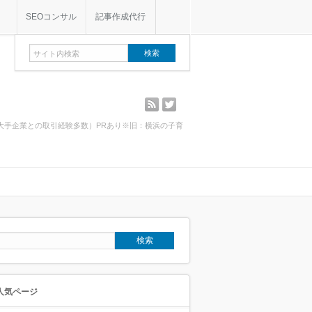
SEOコンサル
記事作成代行
rss
twitter
・大手企業との取引経験多数）PRあり※旧：横浜の子育
人気ページ