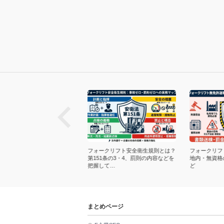
next
ランキング｜フォークリフトオ
フォークリフト安全衛生規則とは？
フォークリフ
イン講習の人気おすすめWeb講
第151条の3・4、罰則の内容などを
地内・無資格
再教育…
把握して…
ど
まとめページ