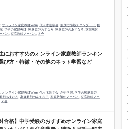
y
,
オンライン家庭教師Wam
,
代々木進学会
,
個別指導塾スタンダード
,
創
院
,
学研の家庭教師
,
家庭教師あすなろ
,
家庭教師のあすなろ
,
家庭教師
ーバス
,
家庭教師ノーバス
,
Ｚ会
生におすすめのオンライン家庭教師ランキン
選び方・特徴・その他のネット学習など
y
,
オンライン家庭教師Wam
,
代々木進学会
,
創研学院
,
学研の家庭教師
,
教師あすなろ
,
家庭教師のあすなろ
,
家庭教師のノーバス
,
家庭教師ノー
,
Ｚ会
対合格】中学受験のおすすめオンライン家庭