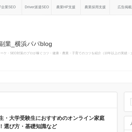
F企業SEO
Driver派遣SEO
農業HP支援
農業採用支援
広告掲載
副業_横浜パパblog
bマーケ・SEO対策のプロが稼ぐコツ・健康・農業・子育てのコツを紹介（10年以上の実績
生・大学受験生におすすめのオンライン家庭
！選び方・基礎知識など