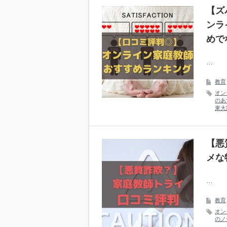
【ズ
ンラ
めで
…
教育
オン
のあ
東大
【悪
メな
…
教育
オン
のノ