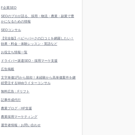
F企業SEO
SEOのプロが語る、採用・物流・農業・副業で豊
かになるための情報
SEOコンサル
【完全版】ベビーパークの口コミを網羅したい！
効果・料金・体験レッスン・英語など
お役立ち情報一覧
ドライバー派遣SEO・採用マーケ支援
広告掲載
文字単価1円から脱却！未経験から高単価案件を継
続受注するWebライターコンサル
無料広告：Fリフト
記事作成代行
農業ブログ・HP支援
農業採用マーケティング
運営者情報・お問い合わせ