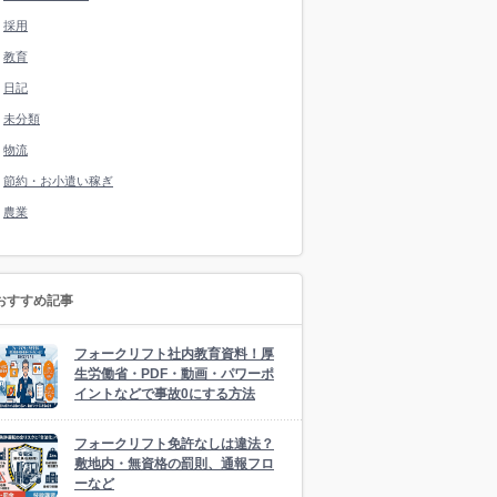
採用
教育
日記
未分類
物流
節約・お小遣い稼ぎ
農業
おすすめ記事
フォークリフト社内教育資料！厚
生労働省・PDF・動画・パワーポ
イントなどで事故0にする方法
フォークリフト免許なしは違法？
敷地内・無資格の罰則、通報フロ
ーなど