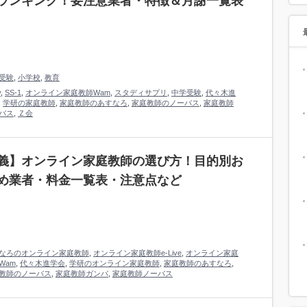
ランキング！要注意業者・特徴＆月謝一覧表
受験
,
小学校
,
教育
y
,
SS-1
,
オンライン家庭教師Wam
,
スタディサプリ
,
中学受験
,
代々木進
,
学研の家庭教師
,
家庭教師のあすなろ
,
家庭教師のノーバス
,
家庭教師
バス
,
Ｚ会
義】オンライン家庭教師の選び方！目的別お
め業者・料金一覧表・注意点など
なろのオンライン家庭教師
,
オンライン家庭教師e-Live
,
オンライン家庭
Wam
,
代々木進学会
,
学研のオンライン家庭教師
,
家庭教師のあすなろ
,
教師のノーバス
,
家庭教師ガンバ
,
家庭教師ノーバス