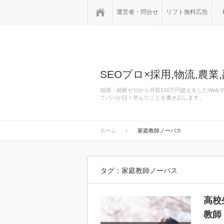
ホーム
運営者・問合せ
リフト無料広告
SEOプロ×採用,物流,農業,
知識・経験ゼロから月収110万円超えをしたWe
てパパが日々学んだことを書き記します。
ホーム
家庭教師ノーバス
タグ：家庭教師ノーバス
高校
教師