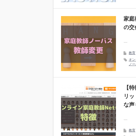
家庭
の交
…
教育
オン
ノー
【特
リッ
な声
…
教育