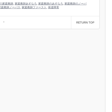
の家庭教師
,
家庭教師あすなろ
,
家庭教師のあすなろ
,
家庭教師のノーバ
家庭教師ノーバス
,
家庭教師ファースト
,
発達障害
»
RETURN TOP